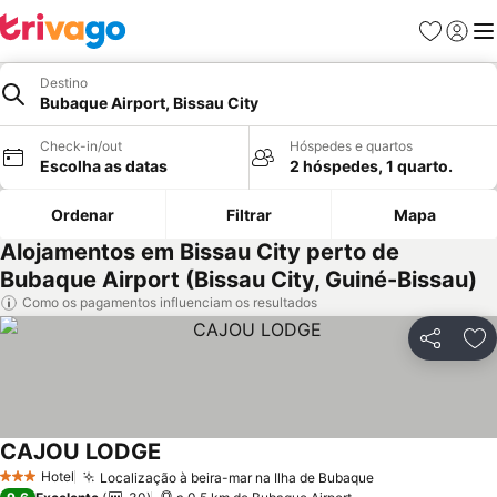
Favoritos
Iniciar
Me
Destino
Bubaque Airport, Bissau City
Check-in/out
Hóspedes e quartos
Escolha as datas
2 hóspedes, 1 quarto.
Ordenar
Filtrar
Mapa
Alojamentos em Bissau City perto de
Bubaque Airport (Bissau City, Guiné-Bissau)
Como os pagamentos influenciam os resultados
Partilhar
Ad
CAJOU LODGE
Hotel
Localização à beira-mar na Ilha de Bubaque
3 Estrelas