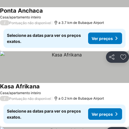
Ponta Anchaca
Casa/apartamento inteiro
/
a 3.7 km de Bubaque Airport
Pontuação não disponível
Selecione as datas para ver os preços
Ver preços
exatos.
Partilhar
Ad
Kasa Afrikana
Casa/apartamento inteiro
/
a 0.2 km de Bubaque Airport
Pontuação não disponível
Selecione as datas para ver os preços
Ver preços
exatos.