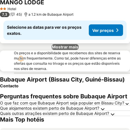
MANGO LODGE
Hotel
2 Estrelas
7,3
45
a 1.2 km de Bubaque Airport
Selecione as datas para ver os preços
Ver preços
exatos.
Mostrar mais
Os preços e a disponibilidade que recebemos dos sites de reserva
mudam frequentemente. Como tal, pode haver diferenças entre as
ofertas que consulta no trivago e os preços que estão disponíveis
nos sites de reserva.
Bubaque Airport (Bissau City, Guiné-Bissau)
Contacto
Perguntas frequentes sobre Bubaque Airport
O que faz com que Bubaque Airport seja popular em Bissau City?
Que alojamentos existem perto de Bubaque Airport?
Quais outras atrações existem perto de Bubaque Airport?
Mais Top hotéis