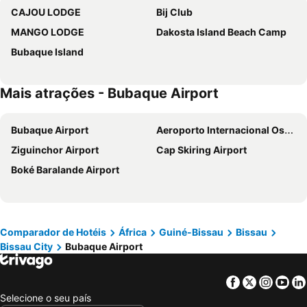
CAJOU LODGE
Bij Club
MANGO LODGE
Dakosta Island Beach Camp
Bubaque Island
Mais atrações - Bubaque Airport
Bubaque Airport
Aeroporto Internacional Osvaldo Vieira
Ziguinchor Airport
Cap Skiring Airport
Boké Baralande Airport
Comparador de Hotéis
África
Guiné-Bissau
Bissau
Bissau City
Bubaque Airport
Facebook
Twitter
Insta
Yo
Selecione o seu país