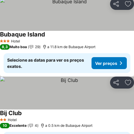
Partilhar
Ad
Bubaque Island
Hotel
3 Estrelas
8,3
Muito boa
29
a 11.8 km de Bubaque Airport
Selecione as datas para ver os preços
Ver preços
exatos.
Partilhar
Ad
Bij Club
Hotel
2 Estrelas
10
Excelente
4
a 0.5 km de Bubaque Airport