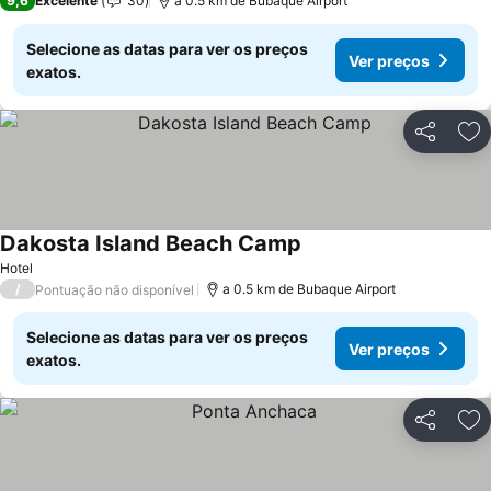
9,6
Excelente
30
a 0.5 km de Bubaque Airport
Selecione as datas para ver os preços
Ver preços
exatos.
Partilhar
Ad
Dakosta Island Beach Camp
Hotel
/
a 0.5 km de Bubaque Airport
Pontuação não disponível
Selecione as datas para ver os preços
Ver preços
exatos.
Partilhar
Ad