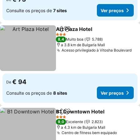
Consulte os preços de
7 sites
Ver preços
Art Plaza Hotel
Partilhar
Adicionar aos favoritos
Ver preços
3 Estrelas
8,4
Muito boa
5.788
a 3.8 km de Bulgaria Mall
Acesso privilegiado à Vitosha Boulevard
Ver
€ 94
De
Consulte os preços de
8 sites
Ver preços
B1 Downtown Hotel
Partilhar
Adicionar aos favoritos
Ver pr
3 Estrelas
9,0
Excelente
2.823
a 4.3 km de Bulgaria Mall
Centro de fitness bem equipado
Ver preço