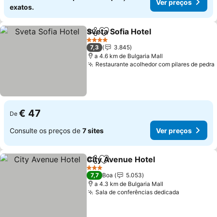
Ver preços
exatos.
Sveta Sofia Hotel
Partilhar
Adicionar aos favoritos
Ver preç
4 Estrelas
7,3
3.845
a 4.6 km de Bulgaria Mall
Restaurante acolhedor com pilares de pedra
€ 47
De
Consulte os preços de
7 sites
Ver preços
City Avenue Hotel
Partilhar
Adicionar aos favoritos
Ver pre
3 Estrelas
7,7
Boa
5.053
a 4.3 km de Bulgaria Mall
Sala de conferências dedicada
Ver preço