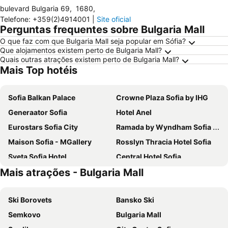
bulevard Bulgaria 69
,
1680
,
Telefone
:
+359(2)4914001
|
Site oficial
Perguntas frequentes sobre Bulgaria Mall
O que faz com que Bulgaria Mall seja popular em Sófia?
Que alojamentos existem perto de Bulgaria Mall?
Quais outras atrações existem perto de Bulgaria Mall?
Mais Top hotéis
Sofia Balkan Palace
Crowne Plaza Sofia by IHG
Generaator Sofia
Hotel Anel
Eurostars Sofia City
Ramada by Wyndham Sofia City Center
Maison Sofia - MGallery
Rosslyn Thracia Hotel Sofia
Sveta Sofia Hotel
Central Hotel Sofia
Mais atrações - Bulgaria Mall
Art Hotel 158
easyHotel Sofia
Grand Hotel Sofia
Art Hotel Simona
Ski Borovets
Bansko Ski
Art Plaza Hotel
Forum Hotel
Semkovo
Bulgaria Mall
ATM Hotel
Hotel Rila Sofia