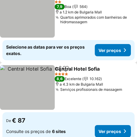
Ver preç
2 Estrelas
7,9
Boa
564
a 1.2 km de Bulgaria Mall
Quartos aprimorados com banheiras de
hidromassagem
Selecione as datas para ver os preços
Ver preços
exatos.
Central Hotel Sofia
Partilhar
Adicionar aos favoritos
Ver pre
4 Estrelas
8,6
Excelente
10.162
a 4.3 km de Bulgaria Mall
Serviços profissionais de massagem
Ver pr
€ 87
De
Consulte os preços de
6 sites
Ver preços