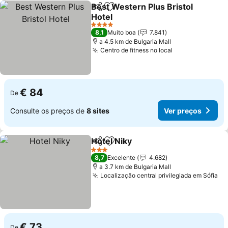
Best Western Plus Bristol
Partilhar
Adicionar aos favoritos
Hotel
Ver preços
4 Estrelas
8,1
Muito boa
7.841
a 4.5 km de Bulgaria Mall
Centro de fitness no local
Ver preços
€ 84
De
Consulte os preços de
8 sites
Ver preços
Hotel Niky
Partilhar
Adicionar aos favoritos
Ver preços
3 Estrelas
8,7
Excelente
4.682
a 3.7 km de Bulgaria Mall
Localização central privilegiada em Sófia
Ve
€ 73
De