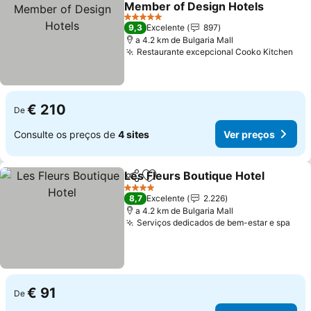
Member of Design Hotels
Ver preços
5 Estrelas
9,3
Excelente
897
a 4.2 km de Bulgaria Mall
Restaurante excepcional Cooko Kitchen
Ver
€ 210
De
Consulte os preços de
4 sites
Ver preços
Les Fleurs Boutique Hotel
Partilhar
Adicionar aos favoritos
4 Estrelas
8,7
Excelente
2.226
a 4.2 km de Bulgaria Mall
Serviços dedicados de bem-estar e spa
Ver
€ 91
De