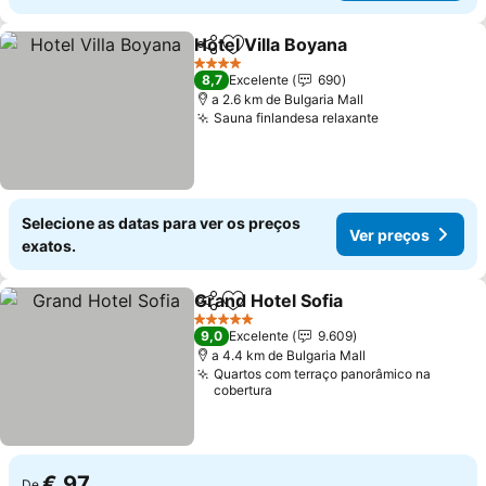
Hotel Villa Boyana
Partilhar
Adicionar aos favoritos
Ver pre
4 Estrelas
8,7
Excelente
690
a 2.6 km de Bulgaria Mall
Sauna finlandesa relaxante
Ver preços
Selecione as datas para ver os preços
Ver preços
exatos.
Grand Hotel Sofia
Partilhar
Adicionar aos favoritos
Ver preç
5 Estrelas
9,0
Excelente
9.609
a 4.4 km de Bulgaria Mall
Quartos com terraço panorâmico na
cobertura
€ 97
De