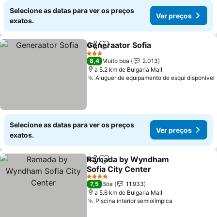
Selecione as datas para ver os preços
Ver preços
exatos.
Generaator Sofia
Partilhar
Adicionar aos favoritos
Ver preç
3 Estrelas
8,4
Muito boa
2.013
a 5.2 km de Bulgaria Mall
Aluguer de equipamento de esqui disponível
Selecione as datas para ver os preços
Ver preços
exatos.
Ramada by Wyndham
Partilhar
Adicionar aos favoritos
Sofia City Center
Ver preços
4 Estrelas
7,5
Boa
11.933
a 5.6 km de Bulgaria Mall
Piscina interior semiolímpica
Ver preços