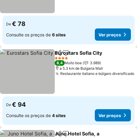
€ 78
De
Consulte os preços de
6 sites
Ver preços
Eurostars Sofia City
Partilhar
Adicionar aos favoritos
Ver pr
4 Estrelas
8,4
Muito boa
3.989
a 5.3 km de Bulgaria Mall
Restaurante italiano e búlgaro diversificado
V
€ 94
De
Consulte os preços de
4 sites
Ver preços
Juno Hotel Sofia, a
Partilhar
Adicionar aos favoritos