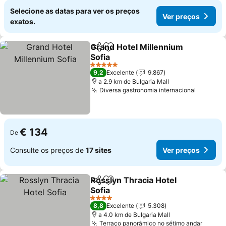
Selecione as datas para ver os preços
Ver preços
exatos.
Grand Hotel Millennium
Partilhar
Adicionar aos favoritos
Sofia
Ver preços
5 Estrelas
9,2
Excelente
9.867
a 2.9 km de Bulgaria Mall
Diversa gastronomia internacional
Ver pre
€ 134
De
Consulte os preços de
17 sites
Ver preços
Rosslyn Thracia Hotel
Partilhar
Adicionar aos favoritos
Sofia
Ver preços
4 Estrelas
8,8
Excelente
5.308
a 4.0 km de Bulgaria Mall
Terraço panorâmico no sétimo andar
Ver p