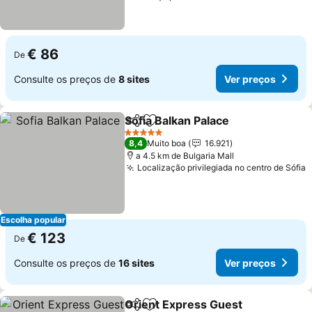
€ 86
De
Consulte os preços de
8 sites
Ver preços
Sofia Balkan Palace
Partilhar
Adicionar aos favoritos
Ver pr
5 Estrelas
8,4
Muito boa
16.921
a 4.5 km de Bulgaria Mall
Localização privilegiada no centro de Sófia
V
Escolha popular
€ 123
De
Consulte os preços de
16 sites
Ver preços
Orient Express Guest
Partilhar
Adicionar aos favoritos