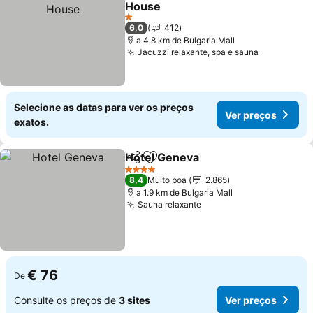
House
Ver preços
1 Estrelas
6,0
412
a 4.8 km de Bulgaria Mall
Jacuzzi relaxante, spa e sauna
Ver preço
Selecione as datas para ver os preços
Ver preços
exatos.
Hotel Geneva
Partilhar
Adicionar aos favoritos
Ver preços
4 Estrelas
8,4
Muito boa
2.865
a 1.9 km de Bulgaria Mall
Sauna relaxante
Ver preços
€ 76
De
Consulte os preços de
3 sites
Ver preços