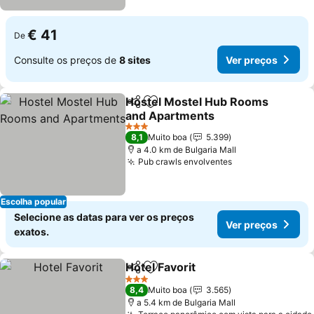
€ 41
De
Consulte os preços de
8 sites
Ver preços
Hostel Mostel Hub Rooms
Partilhar
Adicionar aos favoritos
and Apartments
Ver preços
3 Estrelas
8,1
Muito boa
5.399
a 4.0 km de Bulgaria Mall
Pub crawls envolventes
Ver preços
Escolha popular
Selecione as datas para ver os preços
Ver preços
exatos.
Hotel Favorit
Partilhar
Adicionar aos favoritos
Ver preços
3 Estrelas
8,4
Muito boa
3.565
a 5.4 km de Bulgaria Mall