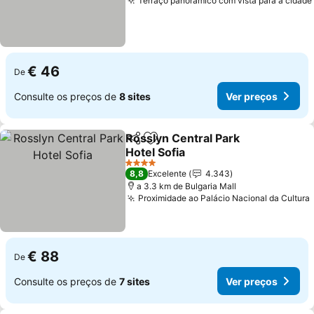
Terraço panorâmico com vista para a cidade
€ 46
De
Consulte os preços de
8 sites
Ver preços
Rosslyn Central Park
Partilhar
Adicionar aos favoritos
Hotel Sofia
Ver preços
4 Estrelas
8,8
Excelente
4.343
a 3.3 km de Bulgaria Mall
Proximidade ao Palácio Nacional da Cultura
€ 88
De
Consulte os preços de
7 sites
Ver preços