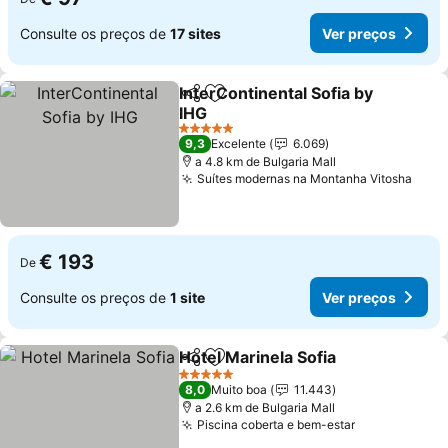
Consulte os preços de
17 sites
Ver preços
InterContinental Sofia by
Partilhar
Adicionar aos favoritos
IHG
Ver preços
5 Estrelas
9,3
Excelente
6.069
a 4.8 km de Bulgaria Mall
Suítes modernas na Montanha Vitosha
Ver 
€ 193
De
Consulte os preços de
1 site
Ver preços
Hotel Marinela Sofia
Partilhar
Adicionar aos favoritos
Ver p
5 Estrelas
8,0
Muito boa
11.443
a 2.6 km de Bulgaria Mall
Piscina coberta e bem-estar
Ver preços