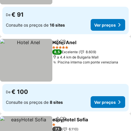
€ 91
De
Consulte os preços de
16 sites
Ver preços
Hotel Anel
Partilhar
Adicionar aos favoritos
Ver preços
5 Estrelas
8,5
Excelente
8.609
a 4.4 km de Bulgaria Mall
Piscina interna com ponte veneziana
Ver p
€ 100
De
Consulte os preços de
8 sites
Ver preços
easyHotel Sofia
Partilhar
Adicionar aos favoritos
Ver preços
1 Estrelas
7,1
6.110