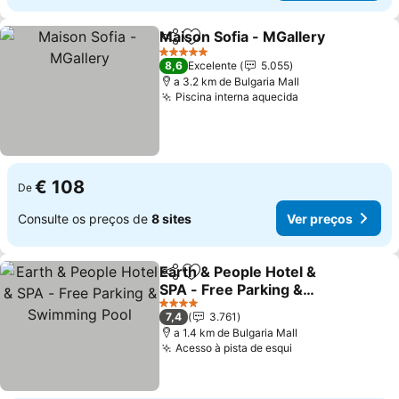
Maison Sofia - MGallery
Partilhar
Adicionar aos favoritos
Ve
5 Estrelas
8,6
Excelente
5.055
a 3.2 km de Bulgaria Mall
Piscina interna aquecida
Ver preços
€ 108
De
Consulte os preços de
8 sites
Ver preços
Earth & People Hotel &
Partilhar
Adicionar aos favoritos
SPA - Free Parking &
Swimming Pool
Ver preços
4 Estrelas
7,4
3.761
a 1.4 km de Bulgaria Mall
Acesso à pista de esqui
Ver preços