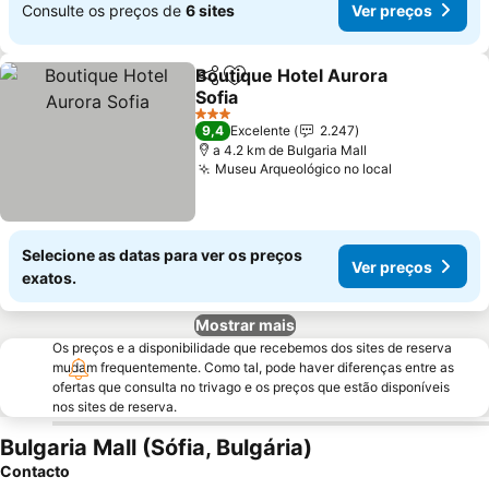
Consulte os preços de
6 sites
Ver preços
Boutique Hotel Aurora
Partilhar
Adicionar aos favoritos
Sofia
Ver preços
3 Estrelas
9,4
Excelente
2.247
a 4.2 km de Bulgaria Mall
Museu Arqueológico no local
Ver preços
Selecione as datas para ver os preços
Ver preços
exatos.
Mostrar mais
Os preços e a disponibilidade que recebemos dos sites de reserva
mudam frequentemente. Como tal, pode haver diferenças entre as
ofertas que consulta no trivago e os preços que estão disponíveis
nos sites de reserva.
Bulgaria Mall (Sófia, Bulgária)
Contacto