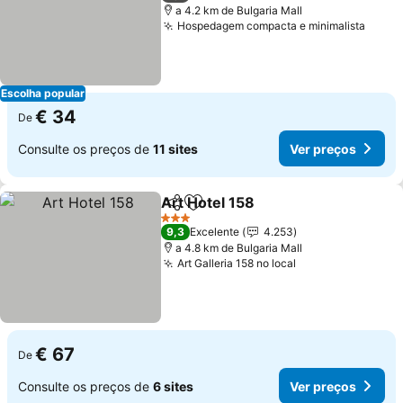
a 4.2 km de Bulgaria Mall
Hospedagem compacta e minimalista
Ver p
Escolha popular
€ 34
De
Consulte os preços de
11 sites
Ver preços
Art Hotel 158
Partilhar
Adicionar aos favoritos
Ver preços
3 Estrelas
9,3
Excelente
4.253
a 4.8 km de Bulgaria Mall
Art Galleria 158 no local
Ver preços
€ 67
De
Consulte os preços de
6 sites
Ver preços