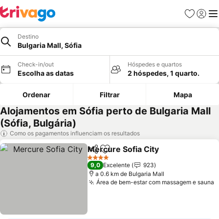
Favoritos
Iniciar
Me
Destino
Bulgaria Mall, Sófia
Check-in/out
Hóspedes e quartos
Escolha as datas
2 hóspedes, 1 quarto.
Ordenar
Filtrar
Mapa
Alojamentos em Sófia perto de Bulgaria Mall
(Sófia, Bulgária)
Como os pagamentos influenciam os resultados
Mercure Sofia City
Partilhar
Adicionar aos favoritos
Ver pre
4 Estrelas
9,0
Excelente
923
a 0.6 km de Bulgaria Mall
Área de bem-estar com massagem e sauna
V