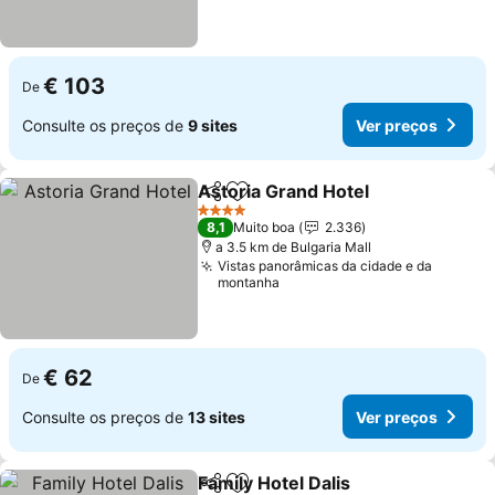
€ 103
De
Consulte os preços de
9 sites
Ver preços
Astoria Grand Hotel
Partilhar
Adicionar aos favoritos
Ver pr
4 Estrelas
8,1
Muito boa
2.336
a 3.5 km de Bulgaria Mall
Vistas panorâmicas da cidade e da
montanha
€ 62
De
Consulte os preços de
13 sites
Ver preços
Family Hotel Dalis
Partilhar
Adicionar aos favoritos