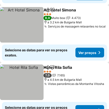
Art Hotel Simona
Partilhar
Adicionar aos favoritos
Ver preç
3 Estrelas
8,0
Muito boa
4.473
a 3.2 km de Bulgaria Mall
Serviços de massagem relaxantes no local
V
Selecione as datas para ver os preços
Ver preços
exatos.
Hotel Rila Sofia
Partilhar
Adicionar aos favoritos
Ver preços
3 Estrelas
7,0
7.165
a 4.5 km de Bulgaria Mall
Vistas panorâmicas da Montanha Vitosha
Ve
Selecione as datas para ver os preços