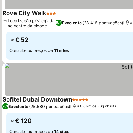
Rove City Walk
3 Estrelas
Localização privilegiada
Excelente
(28.415 pontuações)
9,4
a
no centro da cidade
€ 52
De
Consulte os preços de
11 sites
Sofitel Dubai Downtown
5 Estrelas
Excelente
(25.580 pontuações)
9,3
a 0.6 km de Burj Khalifa
€ 120
De
Consulte os preços de
14 sites