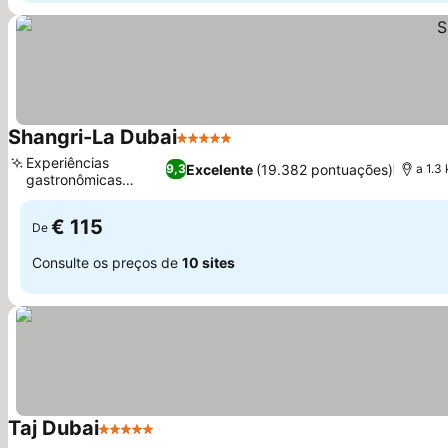
Shangri-La Dubai
5 Estrelas
Experiências
Excelente
(19.382 pontuações)
9,3
a 1.3 
gastronômicas
asiáticas
€ 115
De
Consulte os preços de
10 sites
Taj Dubai
5 Estrelas