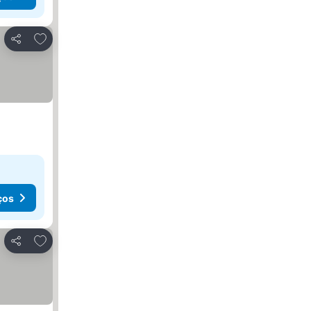
Adicionar aos favoritos
Partilhar
ços
Adicionar aos favoritos
Partilhar