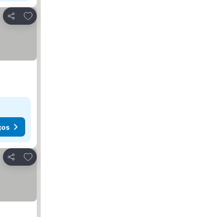
Adicionar aos favoritos
Partilhar
ços
Adicionar aos favoritos
Partilhar