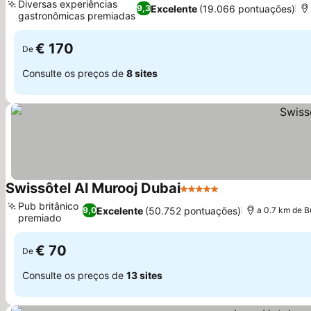
Diversas experiências
Excelente
(19.066 pontuações)
9,3
gastronômicas premiadas
€ 170
De
Consulte os preços de
8 sites
Swissôtel Al Murooj Dubai
5 Estrelas
Pub britânico
Excelente
(50.752 pontuações)
9,0
a 0.7 km de Bu
premiado
€ 70
De
Consulte os preços de
13 sites