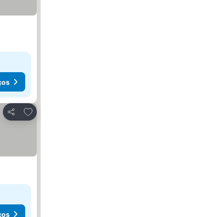
ços
Adicionar aos favoritos
Partilhar
ços