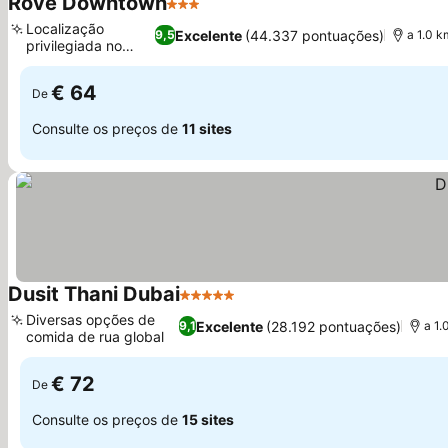
Rove Downtown
3 Estrelas
Localização
Excelente
(44.337 pontuações)
9,5
a 1.0 k
privilegiada no
centro
€ 64
De
Consulte os preços de
11 sites
Dusit Thani Dubai
5 Estrelas
Diversas opções de
Excelente
(28.192 pontuações)
9,1
a 1.
comida de rua global
€ 72
De
Consulte os preços de
15 sites