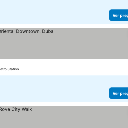
Ver pre
etro Station
Ver pre