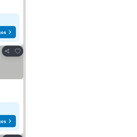
ços
Adicionar aos favoritos
Partilhar
ços