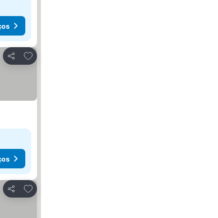
ços
Adicionar aos favoritos
Partilhar
ços
Adicionar aos favoritos
Partilhar