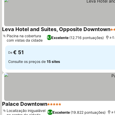
Leva Hotel and Suites, Opposite Downtown
4 
Piscina na cobertura
Excelente
(12.716 pontuações)
9,1
a 0
com vistas da cidade
€ 51
De
Consulte os preços de
15 sites
Palace Downtown
5 Estrelas
Localização inigualável
Excelente
(19.822 pontuações)
9,4
a 
no centro da cidade