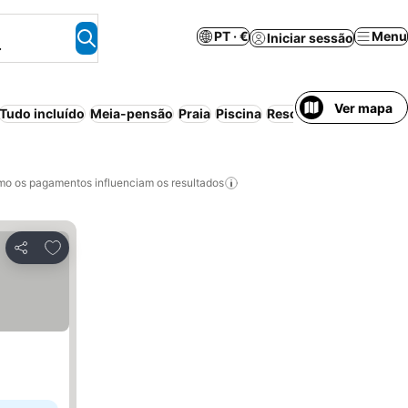
PT · €
Menu
Iniciar sessão
.
Ver mapa
Tudo incluído
Meia-pensão
Praia
Piscina
Resort
Aparthotel
Can
o os pagamentos influenciam os resultados
Adicionar aos favoritos
Partilhar