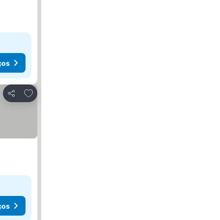
ços
Adicionar aos favoritos
Partilhar
ços