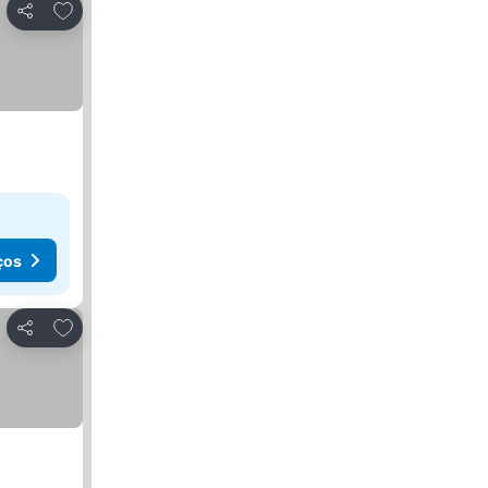
Adicionar aos favoritos
Partilhar
ços
Adicionar aos favoritos
Partilhar