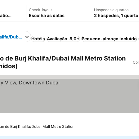
Check-in/out
Hóspedes e quartos
Escolha as datas
2 hóspedes, 1 quarto
alifa/Dubai Mall Metro Station
Hotéis
Avaliação: 8,0+
Pequeno-almoço incluído
 de Burj Khalifa/Dubai Mall Metro Station
Com
nidos)
 km de Burj Khalifa/Dubai Mall Metro Station