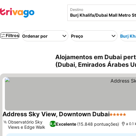
Destino
Filtros
Ordenar por
Preço
Burj Kh
Alojamentos em Dubai perto
(Dubai, Emirados Árabes U
Address Sky View, Downtown Dubai
5 Estrelas
Observatório Sky
Excelente
(15.848 pontuações)
9,4
a 0.1
Views e Edge Walk