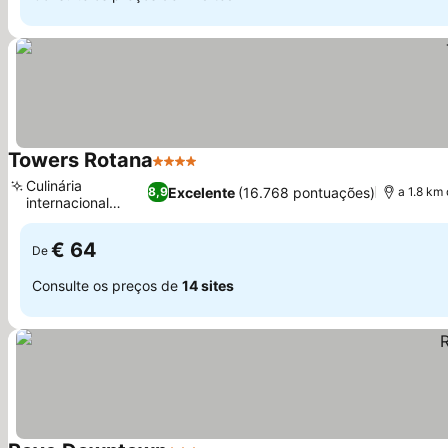
Towers Rotana
4 Estrelas
Culinária
Excelente
(16.768 pontuações)
8,9
a 1.8 km 
internacional
premiada
€ 64
De
Consulte os preços de
14 sites