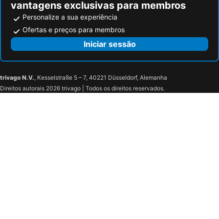
vantagens exclusivas para membros
Silgar
Aquapark Teimoso
Caléway Hotel
Memoria Porto Flh Hotels
Personalize a sua experiência
Paisagem Protegida da Albufeira do Azibo
Grutas de Mira de Aire
MyStay Ribeira Hotel
Exmo Hotel by Olivia
Ofertas e preços para membros
Pavilhão Rosa Mota
Praia de Moledo
Casinha Miradouro
Descobertas Boutique Hotel by Aspasios
Iniciar sessão
Igreja de Santa Marinha
Casa da Rua da Reboleira 59
The Yeatman
Pestana Vintage Porto
Avenida Diogo Leite
Capela de Nossa Senhora do Ó
Oca Ribeira do Porto Hotel
Origine Porto Gaia, a Tribute Portfolio Hotel
trivago N.V.
, Kesselstraße 5 – 7, 40221 Düsseldorf, Alemanha
Museu Igreja São Francisco
Igreja São Francisco
Porto River Infante
InPatio Guest House
Direitos autorais 2026 trivago | Todos os direitos reservados.
Praça do Infante D. Henrique
Palácio da Bolsa
Ton Jardin
Porto Republica Downtown
Pilares da Ponte Pênsil
Bairro Histórico do Barredo
chicbasic Tokyo Hoose
Neya Porto Hotel
Ascensor da Ribeira
Ponte Dom Luís I
Cenica Porto Hotel, Curio Collection By Hilton
Bessa
Chafariz da Rua das Taipas
Cathedral Quarter
RURAL HOUSE
Lira Guest House B&B
Mosteiro da Serra do Pilar
Edificio da Alfândega
Hospedaria Nova Itália
Pestana Palácio do Freixo - Porto
Sé Catedral
O Melhor Bolo de Chocolate do Mundo- Porto
O Valentim
Myo Design House
Termas de Outariz
Travesán
Lapa Porto Centro
Universidade de Coimbra
Estea
Pavilhão Gimnodesportivo de Serpins
Ceboleira