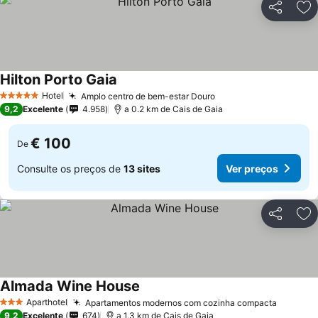
Partilhar
Ad
Hilton Porto Gaia
Ver preços
Hotel
Amplo centro de bem-estar Douro
Ver preços
5 Estrelas
9,2
Excelente
4.958
a 0.2 km de Cais de Gaia
€ 100
De
Consulte os preços de
13 sites
Ver preços
Partilhar
Ad
Almada Wine House
Ver preços
Aparthotel
Apartamentos modernos com cozinha compacta
Ver pre
3 Estrelas
9,2
Excelente
674
a 1.3 km de Cais de Gaia