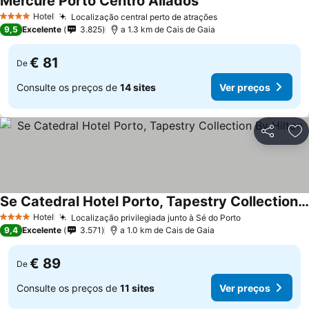
Mercure Porto Centro Aliados
Ver preços
Hotel
Localização central perto de atrações
Ver preços
4 Estrelas
9,5
Excelente
3.825
a 1.3 km de Cais de Gaia
€ 81
De
Consulte os preços de
14 sites
Ver preços
Partilhar
Ad
Se Catedral Hotel Porto, Tapestry Collection By Hilton
Ver preços
Hotel
Localização privilegiada junto à Sé do Porto
Ver preços
4 Estrelas
9,4
Excelente
3.571
a 1.0 km de Cais de Gaia
€ 89
De
Consulte os preços de
11 sites
Ver preços