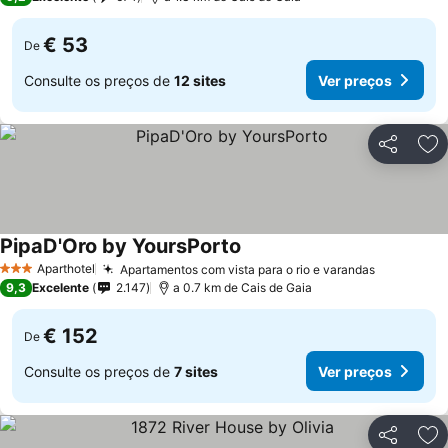
€ 53
De
Consulte os preços de
12 sites
Ver preços
Partilhar
Ad
PipaD'Oro by YoursPorto
Ver preços
Aparthotel
Apartamentos com vista para o rio e varandas
Ver preço
3 Estrelas
9,3
Excelente
2.147
a 0.7 km de Cais de Gaia
€ 152
De
Consulte os preços de
7 sites
Ver preços
Partilhar
Ad