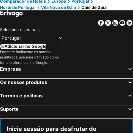
Porto Antas Hotel
Hilton Porto Gaia
Comparador de Hotéis
Europa
Portugal
Norte de Portugal
Vila Nova de Gaia
Cais de Gaia
Mariparque
Praia de Vieira
Hotel Premium Porto Maia
HF Ipanema Porto
Basílica de Nossa Senhora do Rosário de Fátima
Ofir
Pestana Douro Riverside
Eurostars Oporto
Facebook
Twitter
Insta
Yo
Alto Douro Vinhateiro
Islas Cíes
Vila Galé Porto
Boeira Garden Hotel Porto Gaia, Curio Collection by Hilton
Selecione o seu país
Praia de Quiaios
Porto Campanhã
ibis Porto Gaia
Hotel Black Tulip - Porto Gaia
Termas de São Pedro do Sul
Estádio do Dragão
Zero Box Lodge Porto
ClipHotel
Adicionar no Google
Praia da Torreira
Boavista
Encontre facilmente os nossos
Turim Oporto Hotel
TRYP by Wyndham Porto Expo Hotel
resultados: adicione o trivago como
Areacova
Campanhã
Holiday Inn Express Porto - Exponor By Ihg
Eurostars Matosinhos
fonte preferencial no Google.
Empresa
Capela da Praia de Mira
Ribeira
ABC Hotel Porto - Boavista
Golden Tulip Porto Gaia
Praia da Apúlia
Leça da Palmeira Beach
City Heart Rooms
Crowne Plaza Porto By Ihg
Os nossos produtos
Praia da Tocha
Serra da Lousã
Oporto Airport & Business Hotel
Stay Hotel Porto Centro Trindade
Parque aquático de Amarante
Zona Centro Vigo
Termos e políticas
Mercure Porto Gaia Hotel
B&B HOTEL Porto Expo Aeroporto
Praia da Vagueira
SPA Termal de Pedras Salgadas
Forte de Gaia, Autograph Collection
Tivoli Kopke Porto Gaia Hotel
Suporte
Pavilhão Multiusos Gondomar
Praia do Furadouro
The Rebello Hotel & Spa
1872 River House by Olivia
Foz do Arelho
Cais de Gaia
CHARM by YoursPorto
Porto Views & Wines by Porto City Hosts
Inicie sessão para desfrutar de
Igreja de Peso da Régua
Magikland
Ribeira Douro Hotel
North Star Flats @ Ribeira & Cellars