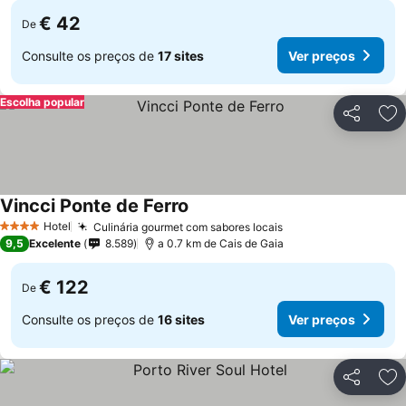
€ 42
De
Consulte os preços de
17 sites
Ver preços
Escolha popular
Partilhar
Ad
Vincci Ponte de Ferro
Ver preços
Hotel
Culinária gourmet com sabores locais
Ver preços
4 Estrelas
9,5
Excelente
8.589
a 0.7 km de Cais de Gaia
€ 122
De
Consulte os preços de
16 sites
Ver preços
Partilhar
Ad