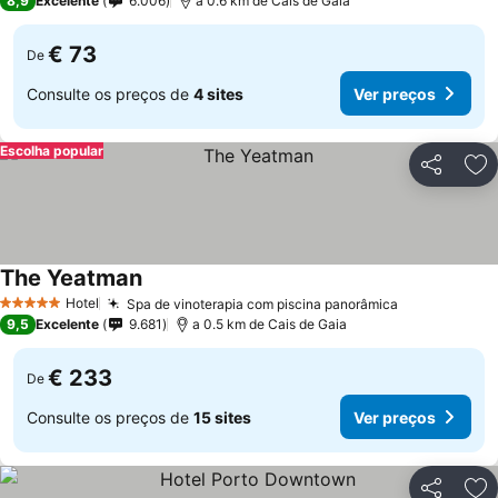
8,9
Excelente
6.006
a 0.6 km de Cais de Gaia
€ 73
De
Consulte os preços de
4 sites
Ver preços
Escolha popular
Partilhar
Ad
The Yeatman
Ver preços
Hotel
Spa de vinoterapia com piscina panorâmica
Ver preços
5 Estrelas
9,5
Excelente
9.681
a 0.5 km de Cais de Gaia
€ 233
De
Consulte os preços de
15 sites
Ver preços