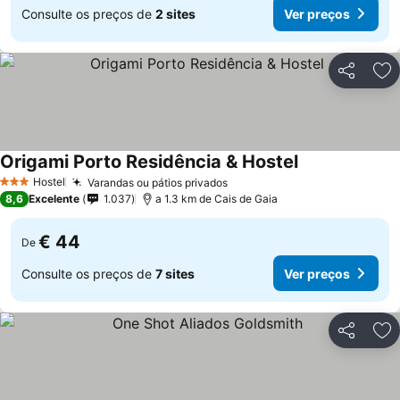
Consulte os preços de
2 sites
Ver preços
Partilhar
Ad
Origami Porto Residência & Hostel
Ver preços
Hostel
Varandas ou pátios privados
Ver preços
3 Estrelas
8,6
Excelente
1.037
a 1.3 km de Cais de Gaia
€ 44
De
Consulte os preços de
7 sites
Ver preços
Partilhar
Ad