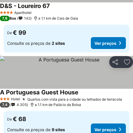
D&S - Loureiro 67
Ver preços
Aparthotel
4 Estrelas
7,6
Boa
142
a 1.1 km de Cais de Gaia
€ 99
De
Consulte os preços de
2 sites
Ver preços
Partilhar
Ad
A Portuguesa Guest House
Ver preços
Hotel
Quartos com vista para a cidade ou telhados de terracota
Ver 
3 Estrelas
7,4
4.305
a 1.1 km de Palácio da Bolsa
€ 68
De
Consulte os preços de
9 sites
Ver preços