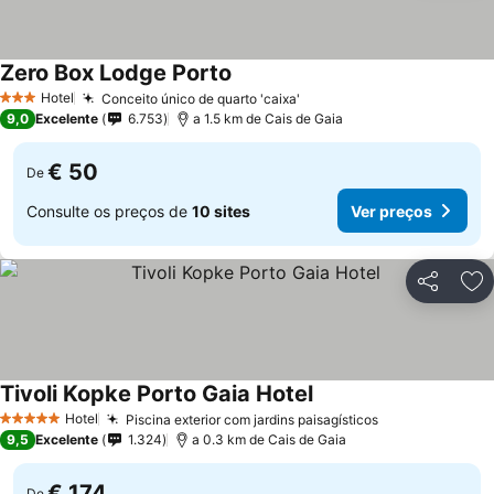
Zero Box Lodge Porto
Ver preços
Hotel
Conceito único de quarto 'caixa'
Ver preços
3 Estrelas
9,0
Excelente
6.753
a 1.5 km de Cais de Gaia
€ 50
De
Consulte os preços de
10 sites
Ver preços
Partilhar
Ad
Tivoli Kopke Porto Gaia Hotel
Ver preços
Hotel
Piscina exterior com jardins paisagísticos
Ver preços
5 Estrelas
9,5
Excelente
1.324
a 0.3 km de Cais de Gaia
€ 174
De