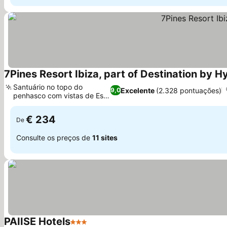
7Pines Resort Ibiza, part of Destination by H
Santuário no topo do
Excelente
(2.328 pontuações)
9,0
penhasco com vistas de Es
Ver preços
Vedra
€ 234
De
Consulte os preços de
11 sites
PAIISE Hotels