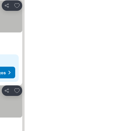
Adicionar aos favoritos
Partilhar
ços
Adicionar aos favoritos
Partilhar