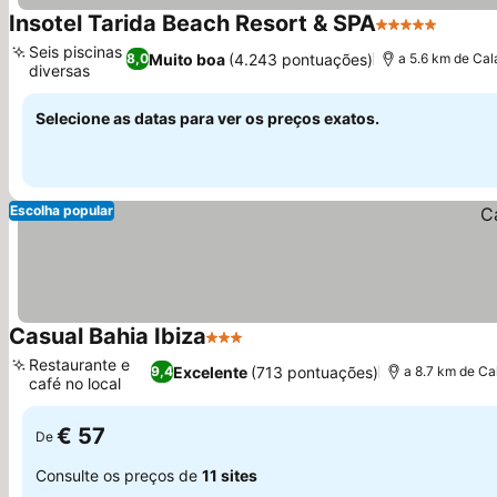
Insotel Tarida Beach Resort & SPA
5 Estrelas
Ver pr
Seis piscinas
Muito boa
(4.243 pontuações)
8,0
a 5.6 km de Cal
diversas
Ver preços
Selecione as datas para ver os preços exatos.
Escolha popular
Casual Bahia Ibiza
3 Estrelas
Ver preços
Restaurante e
Excelente
(713 pontuações)
9,4
a 8.7 km de Ca
café no local
Ver preços
€ 57
De
Consulte os preços de
11 sites