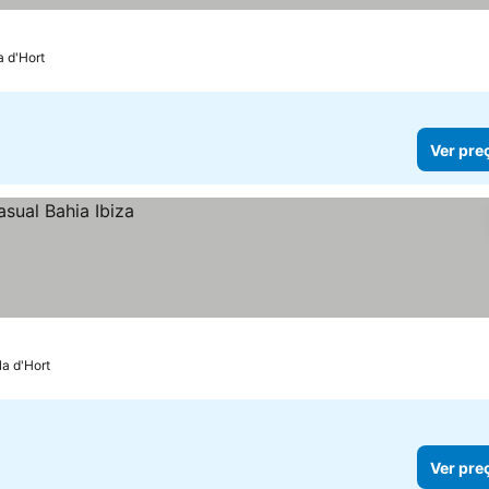
eços
a d'Hort
Ver pre
la d'Hort
Ver pre