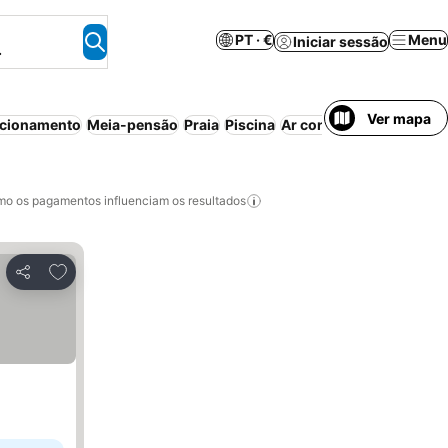
PT · €
Menu
Iniciar sessão
.
Ver mapa
acionamento
Meia-pensão
Praia
Piscina
Ar condicionado
Resort
o os pagamentos influenciam os resultados
Adicionar aos favoritos
Partilhar