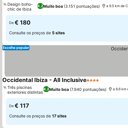
3 Estrelas
Ver preços
Design boho-
Muito boa
(3.151 pontuações)
8,2
a 9.5 km de C
chic de Ibiza
Ver preços
€ 180
De
Consulte os preços de
5 sites
Escolha popular
Occidental Ibiza - All Inclusive
4 Estrelas
Ver preços
Três piscinas
Muito boa
(7.940 pontuações)
8,2
a 8.6 km 
exteriores distintas
Ver preços
€ 117
De
Consulte os preços de
17 sites