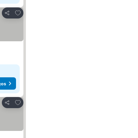
Adicionar aos favoritos
Partilhar
ços
Adicionar aos favoritos
Partilhar