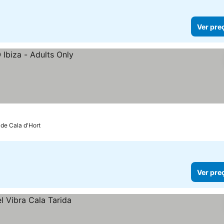
Ver pre
 de Cala d'Hort
Ver pre