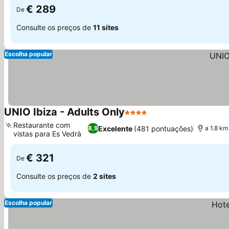
€ 289
De
Consulte os preços de
11 sites
Escolha popular
UNIO Ibiza - Adults Only
4 Estrelas
Ver preços
Restaurante com
Excelente
(481 pontuações)
8,9
a 1.8 km
vistas para Es Vedrà
Ver preços
€ 321
De
Consulte os preços de
2 sites
Escolha popular