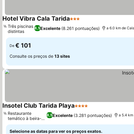
Hotel Vibra Cala Tarida
3 Estrelas
Ver preços
Três piscinas
Excelente
(8.261 pontuações)
8,5
a 6.0 km de Cala
distintas
Ver preços
€ 101
De
Consulte os preços de
13 sites
Insotel Club Tarida Playa
4 Estrelas
Ver preços
Restaurante
Excelente
(3.281 pontuações)
8,5
a 5.4 km 
temático à beira-
Ver preços
mar
Selecione as datas para ver os preços exatos.