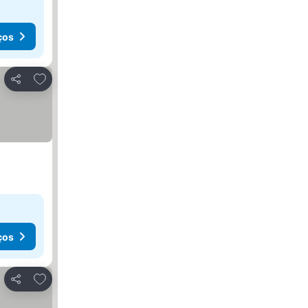
ços
Adicionar aos favoritos
Partilhar
ços
Adicionar aos favoritos
Partilhar