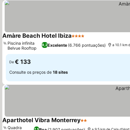
Amàre Beach Hotel Ibiza
4 Estrelas
Ver preços
Piscina infinita
Excelente
(6.766 pontuações)
9,2
a 10.1 km 
Belvue Rooftop
Ver preços
€ 133
De
Consulte os preços de
18 sites
Aparthotel Vibra Monterrey
2 Estrelas
Ver preços
Quadra
Boa
(2.907 pontuações)
7,5
a 9.5 km de Cala d'Hort