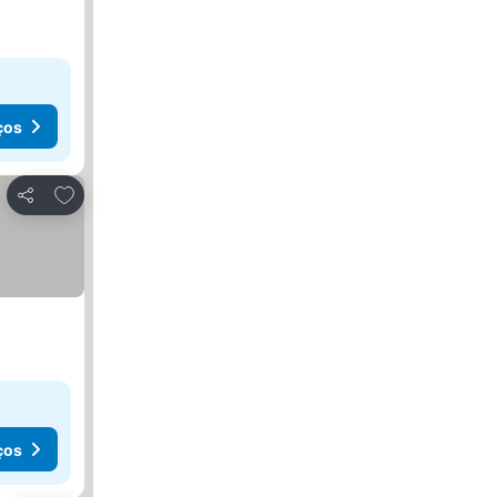
ços
Adicionar aos favoritos
Partilhar
ços