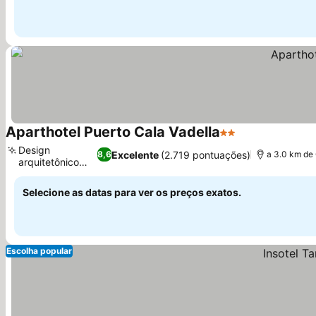
Aparthotel Puerto Cala Vadella
2 Estrelas
Ver preços
Design
Excelente
(2.719 pontuações)
8,6
a 3.0 km de 
arquitetônico
Ver preços
ibizano
Selecione as datas para ver os preços exatos.
Escolha popular