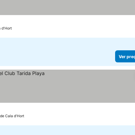
 d'Hort
Ver pre
de Cala d'Hort