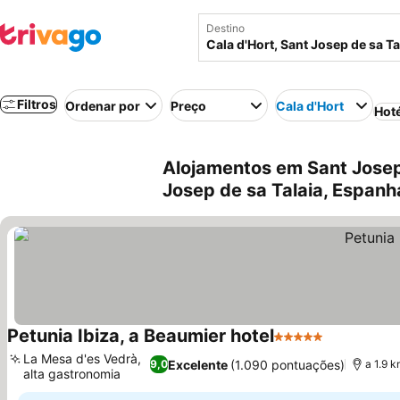
Destino
Filtros
Ordenar por
Preço
Cala d'Hort
Hot
Alojamentos em Sant Josep 
Josep de sa Talaia, Espanh
Petunia Ibiza, a Beaumier hotel
5 Estrelas
Ver preços
La Mesa d'es Vedrà,
Excelente
(1.090 pontuações)
9,0
a 1.9 k
alta gastronomia
Ver preços