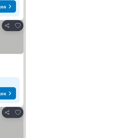
ços
Adicionar aos favoritos
Partilhar
ços
Adicionar aos favoritos
Partilhar