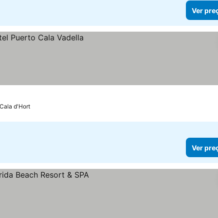
Ver pre
Cala d'Hort
Ver pre