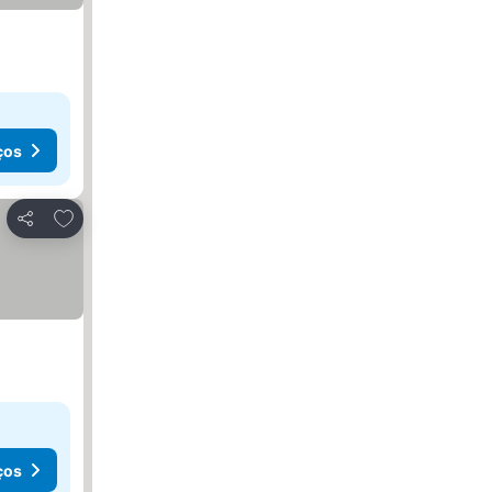
ços
Adicionar aos favoritos
Partilhar
ços