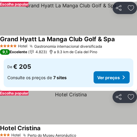
Escolha popular
Partilhar
Ad
Grand Hyatt La Manga Club Golf & Spa
Ver preç
Hotel
Gastronomia internacional diversificada
Ver preços
5 Estrelas
9,1
Excelente
4.823
a 9.3 km de Cala del Pino
€ 205
De
Consulte os preços de
7 sites
Ver preços
Escolha popular
Partilhar
Ad
Hotel Cristina
Ver preços
Hotel
Perto do Museu Aeronáutico
Ver preços