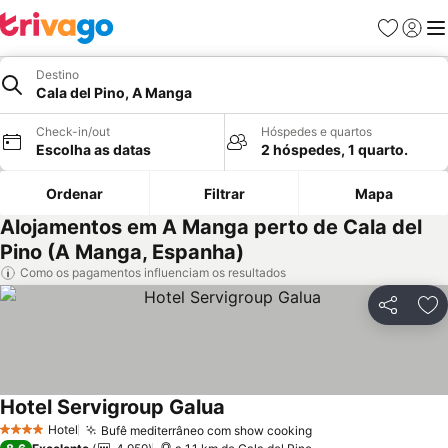
Favoritos
Iniciar
Me
Destino
Cala del Pino, A Manga
Check-in/out
Hóspedes e quartos
Escolha as datas
2 hóspedes, 1 quarto.
Ordenar
Filtrar
Mapa
Alojamentos em A Manga perto de Cala del
Pino (A Manga, Espanha)
Como os pagamentos influenciam os resultados
Partilhar
Ad
Hotel Servigroup Galua
Ver preços
Hotel
Bufê mediterrâneo com show cooking
Ver preços
4 Estrelas