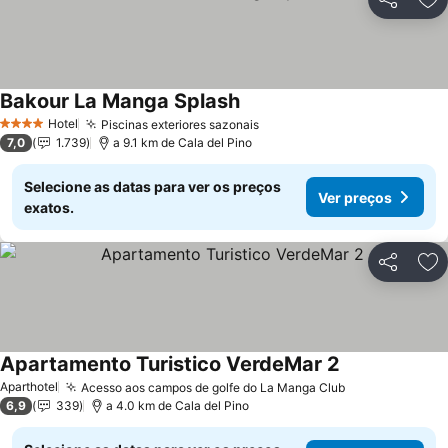
Partilhar
Ad
Bakour La Manga Splash
Ver preços
Hotel
Piscinas exteriores sazonais
Ver preços
4 Estrelas
7,0
1.739
a 9.1 km de Cala del Pino
Selecione as datas para ver os preços
Ver preços
exatos.
Partilhar
Ad
Apartamento Turistico VerdeMar 2
Ver preços
Aparthotel
Acesso aos campos de golfe do La Manga Club
Ver preços
6,9
339
a 4.0 km de Cala del Pino