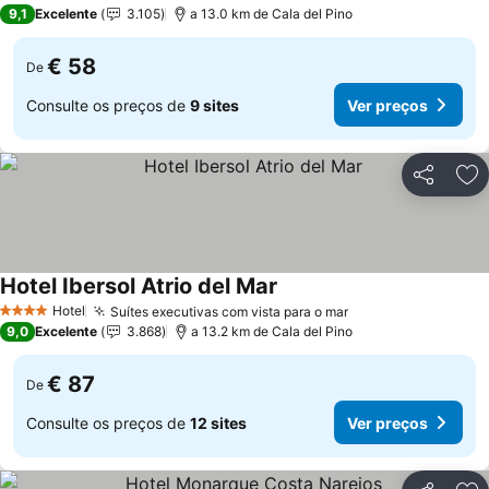
3 Estrelas
9,1
Excelente
3.105
a 13.0 km de Cala del Pino
€ 58
De
Consulte os preços de
9 sites
Ver preços
Partilhar
Ad
Hotel Ibersol Atrio del Mar
Ver preços
Hotel
Suítes executivas com vista para o mar
Ver preços
4 Estrelas
9,0
Excelente
3.868
a 13.2 km de Cala del Pino
€ 87
De
Consulte os preços de
12 sites
Ver preços