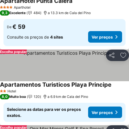
ApartaHotel Punta Calera
Ver preços
Aparthotel
4 Estrelas
9,3
Excelente
484
a 13.3 km de Cala del Pino
€ 59
De
Consulte os preços de
4 sites
Ver preços
Escolha popular
Partilhar
Ad
Apartamentos Turisticos Playa Principe
Ver pre
Hotel
2 Estrelas
8,0
Muito boa
120
a 6.9 km de Cala del Pino
Selecione as datas para ver os preços
Ver preços
exatos.
Escolha popular