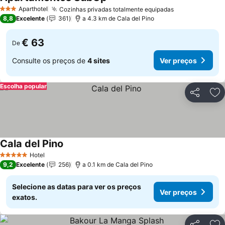
Ver preços
Aparthotel
Cozinhas privadas totalmente equipadas
Ver preços
3 Estrelas
8,8
Excelente
361
a 4.3 km de Cala del Pino
€ 63
De
Consulte os preços de
4 sites
Ver preços
Escolha popular
Partilhar
Ad
Cala del Pino
Ver preços
Hotel
5 Estrelas
9,2
Excelente
256
a 0.1 km de Cala del Pino
Selecione as datas para ver os preços
Ver preços
exatos.