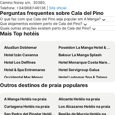
Camino Noray s/n
,
30380
,
Telefone
:
+34(968)146136
|
Site oficial
Perguntas frequentes sobre Cala del Pino
O que faz com que Cala del Pino seja popular em A Manga?
Que alojamentos existem perto de Cala del Pino?
Quais outras atrações existem perto de Cala del Pino?
Mais Top hotéis
AluaSun Doblemar
Poseidon La Manga Hotel & Spa - Designed for Adults
Hotel Izán Cavanna
Bakour La Manga Splash
Hotel Los Delfines
Hotel Monarque Costa Narejos
Hotel & Spa Entremares
Hotel Servigroup Galua
Occidental Mar Menor
Hotel Lodomar Spa & Talasoterapia
Outros destinos de praia populares
Thalasia Costa de Murcia
Hotel Las Gaviotas
Hotel Ibersol Atrio del Mar
Hotel Miraflores
A Manga Hotéis na praia
Alicante Hotéis na praia
Ona Mar Menor Golf & Spa Resort
Hotel 525
Cartagena Hotéis na praia
Los Alcazares Hotéis na praia
Hotel Luabay Abity Spa
Hotel Traíña
San Pedro del Pinatar Hotéis na praia
Região de Murcia Hotéis na praia
Ibersol AqquaMarina Bay SPA&Wellness
Montemares Golf