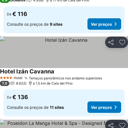
8,6
Excelente
4.959
a 1.1 km de Cala del Pino
€ 116
De
Consulte os preços de
9 sites
Ver preços
Partilhar
Ad
Hotel Izán Cavanna
Ver preços
Hotel
Terraços panorâmicos nos andares superiores
Ver preços
4 Estrelas
7,0
8.632
a 1.5 km de Cala del Pino
€ 136
De
Consulte os preços de
11 sites
Ver preços