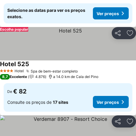
Selecione as datas para ver os preços
Ver preços
exatos.
Escolha popular
Partilhar
Ad
Hotel 525
Ver preços
Hotel
Spa de bem-estar completo
Ver preços
4 Estrelas
8,7
Excelente
4.876
a 14.0 km de Cala del Pino
€ 82
De
Consulte os preços de
17 sites
Ver preços
Partilhar
Ad