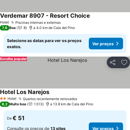
Verdemar 8907 - Resort Choice
Ver preços
Hotel
Piscinas internas e externas
Ver preços
7,8
Boa
8
a 4.0 km de Cala del Pino
Selecione as datas para ver os preços
Ver preços
exatos.
Escolha popular
Partilhar
Ad
Hotel Los Narejos
Ver preços
Hotel
Quartos recentemente renovados
Ver preços
2 Estrelas
8,2
Muito boa
1.513
a 13.8 km de Cala del Pino
€ 51
De
Consulte os preços de
13 sites
Ver preços