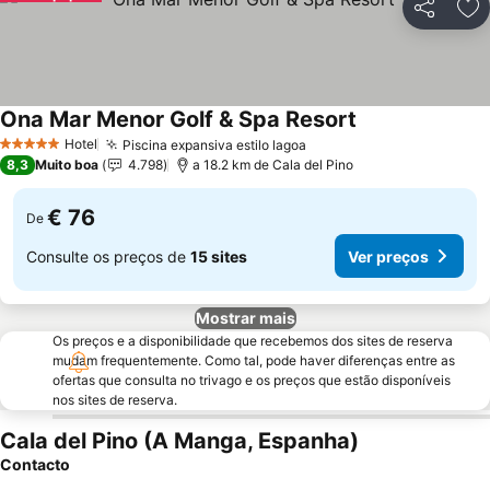
Partilhar
Ad
Ona Mar Menor Golf & Spa Resort
Ver preços
Hotel
Piscina expansiva estilo lagoa
Ver preços
5 Estrelas
8,3
Muito boa
4.798
a 18.2 km de Cala del Pino
€ 76
De
Consulte os preços de
15 sites
Ver preços
Mostrar mais
Os preços e a disponibilidade que recebemos dos sites de reserva
mudam frequentemente. Como tal, pode haver diferenças entre as
ofertas que consulta no trivago e os preços que estão disponíveis
nos sites de reserva.
Cala del Pino (A Manga, Espanha)
Contacto