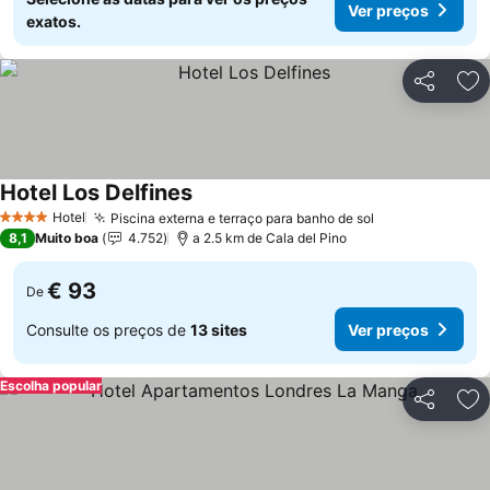
Ver preços
exatos.
Partilhar
Ad
Hotel Los Delfines
Ver preços
Hotel
Piscina externa e terraço para banho de sol
Ver preços
4 Estrelas
8,1
Muito boa
4.752
a 2.5 km de Cala del Pino
€ 93
De
Consulte os preços de
13 sites
Ver preços
Escolha popular
Partilhar
Ad