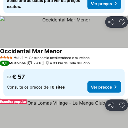
Selecione as datas para ver os preços
Ver preços
exatos.
Partilhar
Ad
Occidental Mar Menor
Ver preços
Hotel
Gastronomia mediterrânea e murciana
Ver preços
4 Estrelas
8,3
Muito boa
2.418
a 8.1 km de Cala del Pino
€ 57
De
Consulte os preços de
10 sites
Ver preços
Escolha popular
Partilhar
Ad