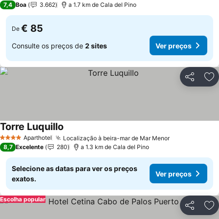
7,4
Boa
3.662
a 1.7 km de Cala del Pino
€ 85
De
Consulte os preços de
2 sites
Ver preços
Partilhar
Ad
Torre Luquillo
Ver preços
Aparthotel
Localização à beira-mar de Mar Menor
Ver preços
4 Estrelas
8,7
Excelente
280
a 1.3 km de Cala del Pino
Selecione as datas para ver os preços
Ver preços
exatos.
Escolha popular
Partilhar
Ad