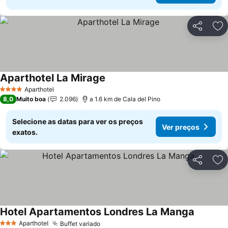
Partilhar
Ad
Aparthotel La Mirage
Ver preços
Aparthotel
4 Estrelas
8,0
Muito boa
2.096
a 1.6 km de Cala del Pino
Selecione as datas para ver os preços
Ver preços
exatos.
Partilhar
Ad
Hotel Apartamentos Londres La Manga
Ver preç
Aparthotel
Buffet variado
Ver preços
3 Estrelas