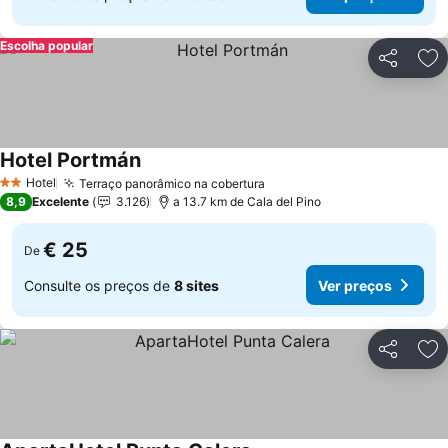
Escolha popular
Partilhar
Ad
Hotel Portmán
Ver preços
Hotel
Terraço panorâmico na cobertura
Ver preços
2 Estrelas
8,9
Excelente
3.126
a 13.7 km de Cala del Pino
€ 25
De
Consulte os preços de
8 sites
Ver preços
Partilhar
Ad