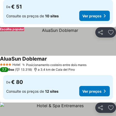
€ 51
De
Consulte os preços de
10 sites
Ver preços
Escolha popular
Partilhar
Ad
AluaSun Doblemar
Ver preços
Hotel
Posicionamento costeiro entre dois mares
Ver preços
4 Estrelas
7,7
Boa
13.318
a 3.4 km de Cala del Pino
€ 80
De
Consulte os preços de
12 sites
Ver preços
Partilhar
Ad