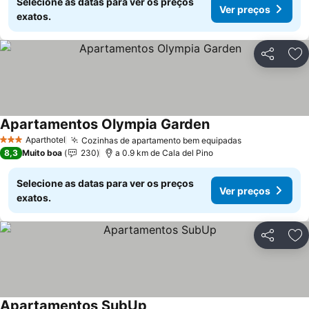
Selecione as datas para ver os preços
Ver preços
exatos.
Partilhar
Ad
Apartamentos Olympia Garden
Ver preços
Aparthotel
Cozinhas de apartamento bem equipadas
Ver preços
3 Estrelas
8,3
Muito boa
230
a 0.9 km de Cala del Pino
Selecione as datas para ver os preços
Ver preços
exatos.
Partilhar
Ad
Apartamentos SubUp