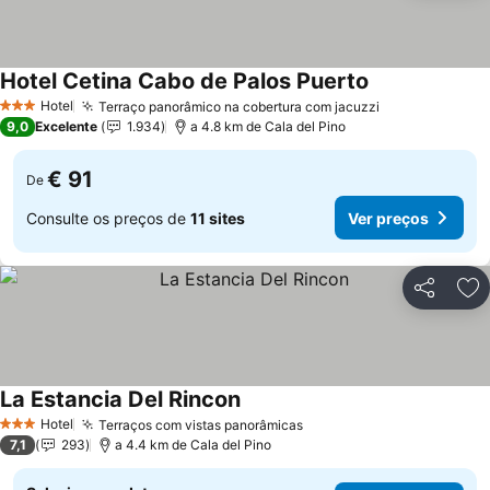
Hotel Cetina Cabo de Palos Puerto
Ver preços
Hotel
Terraço panorâmico na cobertura com jacuzzi
Ver preços
3 Estrelas
9,0
Excelente
1.934
a 4.8 km de Cala del Pino
€ 91
De
Consulte os preços de
11 sites
Ver preços
Partilhar
Ad
La Estancia Del Rincon
Ver preços
Hotel
Terraços com vistas panorâmicas
Ver preços
3 Estrelas
7,1
293
a 4.4 km de Cala del Pino