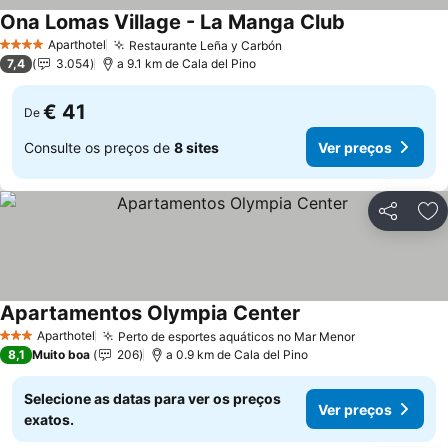
Ona Lomas Village - La Manga Club
Ver preços
Aparthotel
Restaurante Leña y Carbón
Ver preços
4 Estrelas
7,4
3.054
a 9.1 km de Cala del Pino
€ 41
De
Consulte os preços de
8 sites
Ver preços
Partilhar
Ad
Apartamentos Olympia Center
Ver preços
Aparthotel
Perto de esportes aquáticos no Mar Menor
Ver preços
3 Estrelas
8,1
Muito boa
206
a 0.9 km de Cala del Pino
Selecione as datas para ver os preços
Ver preços
exatos.