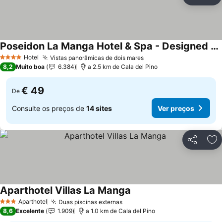
Partilhar
Ad
Poseidon La Manga Hotel & Spa - Designed for Adults
Ver preços
Hotel
Vistas panorâmicas de dois mares
Ver preços
4 Estrelas
8,2
Muito boa
6.384
a 2.5 km de Cala del Pino
€ 49
De
Consulte os preços de
14 sites
Ver preços
Partilhar
Ad
Aparthotel Villas La Manga
Ver preços
Aparthotel
Duas piscinas externas
Ver preços
3 Estrelas
8,6
Excelente
1.909
a 1.0 km de Cala del Pino