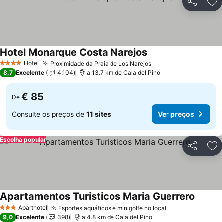
Partilhar
Ad
Hotel Monarque Costa Narejos
Ver preços
Hotel
Proximidade da Praia de Los Narejos
Ver preços
4 Estrelas
8,7
Excelente
4.104
a 13.7 km de Cala del Pino
€ 85
De
Consulte os preços de
11 sites
Ver preços
Escolha popular
Partilhar
Ad
Apartamentos Turisticos Maria Guerrero
Ver pr
Aparthotel
Esportes aquáticos e minigolfe no local
Ver preços
3 Estrelas
9,0
Excelente
398
a 4.8 km de Cala del Pino