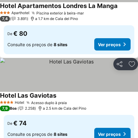
Hotel Apartamentos Londres La Manga
Ver preç
Aparthotel
Piscina exterior à beira-mar
Ver preços
3 Estrelas
7,4
3.891
a 1.7 km de Cala del Pino
€ 80
De
Consulte os preços de
8 sites
Ver preços
Partilhar
Ad
Hotel Las Gaviotas
Ver preços
Hotel
Acesso duplo à praia
Ver preços
4 Estrelas
7,9
Boa
2.258
a 2.5 km de Cala del Pino
€ 74
De
Consulte os preços de
8 sites
Ver preços