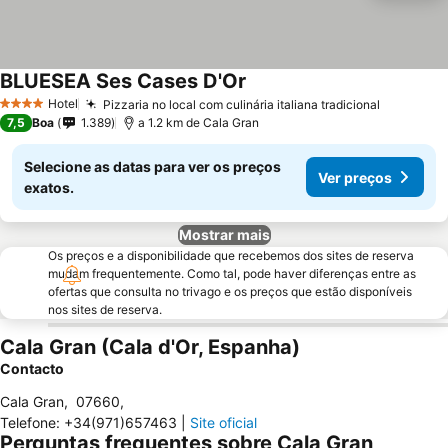
BLUESEA Ses Cases D'Or
Ver preços
Hotel
Pizzaria no local com culinária italiana tradicional
Ver preç
4 Estrelas
7,5
Boa
1.389
a 1.2 km de Cala Gran
Selecione as datas para ver os preços
Ver preços
exatos.
Mostrar mais
Os preços e a disponibilidade que recebemos dos sites de reserva
mudam frequentemente. Como tal, pode haver diferenças entre as
ofertas que consulta no trivago e os preços que estão disponíveis
nos sites de reserva.
Cala Gran (Cala d'Or, Espanha)
Contacto
Cala Gran
,
07660
,
Telefone
:
+34(971)657463
|
Site oficial
Perguntas frequentes sobre Cala Gran