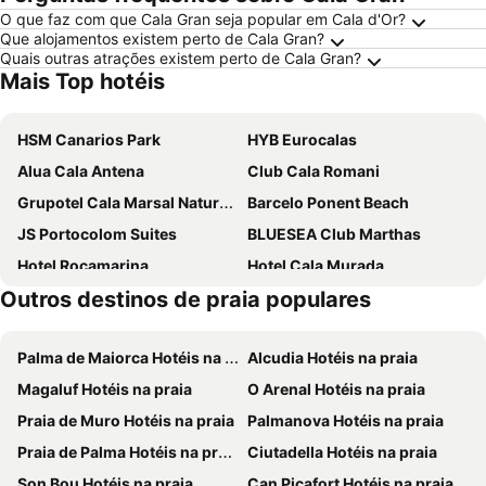
O que faz com que Cala Gran seja popular em Cala d'Or?
Que alojamentos existem perto de Cala Gran?
Quais outras atrações existem perto de Cala Gran?
Mais Top hotéis
HSM Canarios Park
HYB Eurocalas
Alua Cala Antena
Club Cala Romani
Grupotel Cala Marsal Nature Hotel
Barcelo Ponent Beach
JS Portocolom Suites
BLUESEA Club Marthas
Hotel Rocamarina
Hotel Cala Murada
Outros destinos de praia populares
AluaSoul Mallorca Resort
Iberostar Waves Club Cala Barca
Globales America
ALUA Suites Las Rocas
Palma de Maiorca Hotéis na praia
Alcudia Hotéis na praia
Hotel Ankaa - New Opening
MarSenses Ferrera Blanca Hotel Family
Magaluf Hotéis na praia
O Arenal Hotéis na praia
Gavimar Cala Gran Hotel and Apartments
Smy Portocolom
Praia de Muro Hotéis na praia
Palmanova Hotéis na praia
Iberostar Waves Cala Domingos
JS Cape Colom
Praia de Palma Hotéis na praia
Ciutadella Hotéis na praia
Hotel Figuera Park
Prinsotel Alba & Spa
Son Bou Hotéis na praia
Can Picafort Hotéis na praia
Melia Cala d'Or Boutique Hotel
Blau Punta Reina