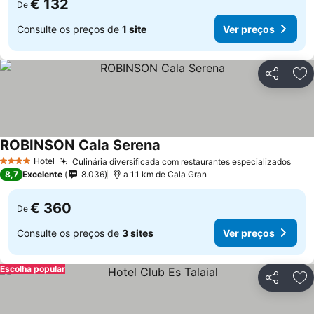
€ 132
De
Consulte os preços de
1 site
Ver preços
Partilhar
Ad
ROBINSON Cala Serena
Ver preços
Hotel
Culinária diversificada com restaurantes especializados
Ver 
4 Estrelas
8,7
Excelente
8.036
a 1.1 km de Cala Gran
€ 360
De
Consulte os preços de
3 sites
Ver preços
Escolha popular
Partilhar
Ad