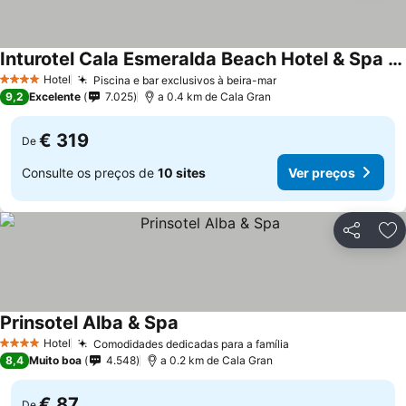
Inturotel Cala Esmeralda Beach Hotel & Spa - Adults Only
Ver preços
Hotel
Piscina e bar exclusivos à beira-mar
Ver preços
4 Estrelas
9,2
Excelente
7.025
a 0.4 km de Cala Gran
€ 319
De
Consulte os preços de
10 sites
Ver preços
Partilhar
Ad
Prinsotel Alba & Spa
Ver preços
Hotel
Comodidades dedicadas para a família
Ver preços
4 Estrelas
8,4
Muito boa
4.548
a 0.2 km de Cala Gran
€ 87
De