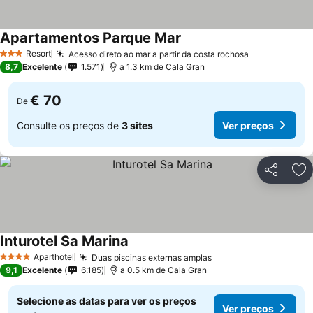
Apartamentos Parque Mar
Ver preços
Resort
Acesso direto ao mar a partir da costa rochosa
Ver preços
3 Estrelas
8,7
Excelente
1.571
a 1.3 km de Cala Gran
€ 70
De
Consulte os preços de
3 sites
Ver preços
Partilhar
Ad
Inturotel Sa Marina
Ver preços
Aparthotel
Duas piscinas externas amplas
Ver preços
4 Estrelas
9,1
Excelente
6.185
a 0.5 km de Cala Gran
Selecione as datas para ver os preços
Ver preços