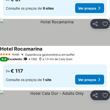
Consulte os preços de
9 sites
Ver preços
Partilhar
Ad
Hotel Rocamarina
Ver preços
Hotel
Experiência gastronômica em buffet
Ver preços
4 Estrelas
8,6
Excelente
4.156
a 1.0 km de Cala Gran
€ 117
De
Consulte os preços de
1 site
Ver preços
Partilhar
Ad