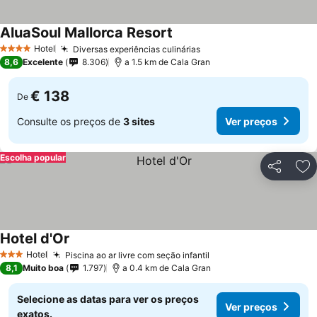
AluaSoul Mallorca Resort
Ver preços
Hotel
Diversas experiências culinárias
Ver preços
4 Estrelas
8,6
Excelente
8.306
a 1.5 km de Cala Gran
€ 138
De
Consulte os preços de
3 sites
Ver preços
Escolha popular
Partilhar
Ad
Hotel d'Or
Ver preços
Hotel
Piscina ao ar livre com seção infantil
Ver preços
3 Estrelas
8,1
Muito boa
1.797
a 0.4 km de Cala Gran
Selecione as datas para ver os preços
Ver preços
exatos.