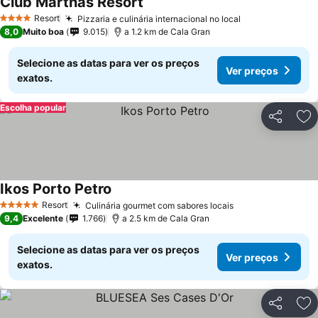
Club Marthas Resort
Ver preços
Resort
Pizzaria e culinária internacional no local
Ver preços
4 Estrelas
8,0
Muito boa
9.015
a 1.2 km de Cala Gran
Selecione as datas para ver os preços
Ver preços
exatos.
Escolha popular
Partilhar
Ad
Ikos Porto Petro
Ver preços
Resort
Culinária gourmet com sabores locais
Ver preços
5 Estrelas
9,4
Excelente
1.766
a 2.5 km de Cala Gran
Selecione as datas para ver os preços
Ver preços
exatos.
Partilhar
Ad