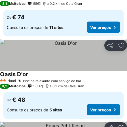
1 Estrelas
8,1
Muito boa
556
a 0.2 km de Cala Gran
€ 74
De
Consulte os preços de
11 sites
Ver preços
Partilhar
Ad
Oasis D'or
Ver preços
Hotel
Piscina relaxante com serviço de bar
Ver preços
2 Estrelas
8,2
Muito boa
1.007
a 0.1 km de Cala Gran
€ 48
De
Consulte os preços de
5 sites
Ver preços