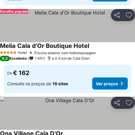
Escolha popular
Partilhar
Ad
Melia Cala d'Or Boutique Hotel
Ver preços
Hotel
Piscina exterior com hidromassagem
Ver preços
5 Estrelas
9,2
Excelente
1.451
a 0.4 km de Cala Gran
€ 162
De
Consulte os preços de
16 sites
Ver preços
Partilhar
Ad
Ona Village Cala D'Or