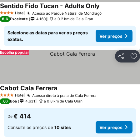
Sentido Fido Tucan - Adults Only
Ver preços
Hotel
Acesso ao Parque Natural de Mondragó
Ver preços
4 Estrelas
8,6
Excelente
4.160
a 0.2 km de Cala Gran
Selecione as datas para ver os preços
Ver preços
exatos.
Escolha popular
Partilhar
Ad
Cabot Cala Ferrera
Ver preços
Hotel
Acesso direto à praia de Cala Ferrera
Ver preços
4 Estrelas
7,6
Boa
4.631
a 0.8 km de Cala Gran
€ 414
De
Consulte os preços de
10 sites
Ver preços