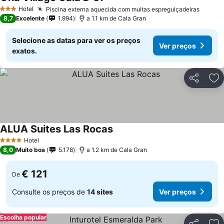
Ver preços
Hotel
Piscina externa aquecida com muitas espreguiçadeiras
Ver pr
3 Estrelas
8,7
Excelente
1.994
a 1.1 km de Cala Gran
Selecione as datas para ver os preços
Ver preços
exatos.
Partilhar
Ad
ALUA Suites Las Rocas
Ver preços
Hotel
4 Estrelas
8,0
Muito boa
5.178
a 1.2 km de Cala Gran
€ 121
De
Consulte os preços de
14 sites
Ver preços
Escolha popular