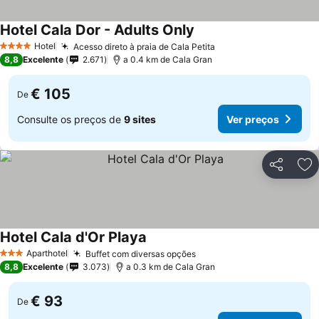
Hotel Cala Dor - Adults Only
Ver preços
Hotel
Acesso direto à praia de Cala Petita
Ver preços
4 Estrelas
8,8
Excelente
2.671
a 0.4 km de Cala Gran
€ 105
De
Consulte os preços de
9 sites
Ver preços
Partilhar
Ad
Hotel Cala d'Or Playa
Ver preços
Aparthotel
Buffet com diversas opções
Ver preços
3 Estrelas
8,8
Excelente
3.073
a 0.3 km de Cala Gran
€ 93
De