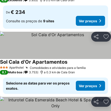
8,6
Excelente
3.955
a 0.0 km de Cala Gran
€ 234
De
Consulte os preços de
9 sites
Ver preços
Partilhar
Ad
Sol Cala d'Or Apartamentos
Ver preços
Aparthotel
Comodidades e atividades para a família
Ver preços
3 Estrelas
8,1
Muito boa
3.753
a 0.3 km de Cala Gran
Selecione as datas para ver os preços
Ver preços
exatos.
Partilhar
Ad