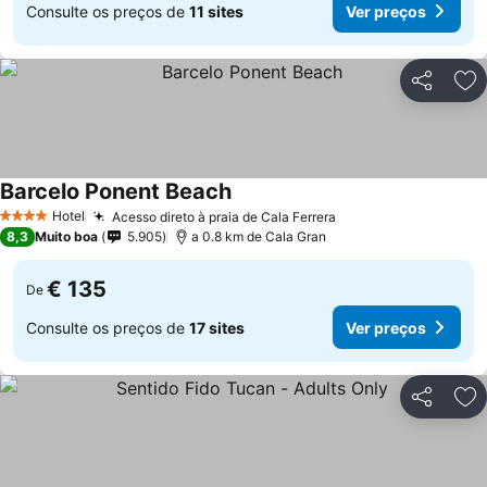
Consulte os preços de
11 sites
Ver preços
Partilhar
Ad
Barcelo Ponent Beach
Ver preços
Hotel
Acesso direto à praia de Cala Ferrera
Ver preços
4 Estrelas
8,3
Muito boa
5.905
a 0.8 km de Cala Gran
€ 135
De
Consulte os preços de
17 sites
Ver preços
Partilhar
Ad