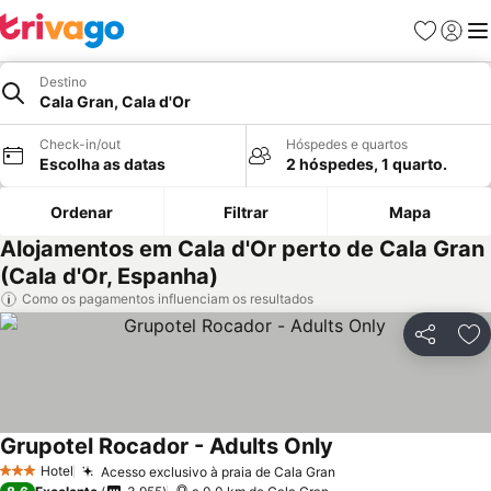
Favoritos
Iniciar
Me
Destino
Cala Gran, Cala d'Or
Check-in/out
Hóspedes e quartos
Escolha as datas
2 hóspedes, 1 quarto.
Ordenar
Filtrar
Mapa
Alojamentos em Cala d'Or perto de Cala Gran
(Cala d'Or, Espanha)
Como os pagamentos influenciam os resultados
Partilhar
Ad
Grupotel Rocador - Adults Only
Ver preços
Hotel
Acesso exclusivo à praia de Cala Gran
Ver preços
3 Estrelas