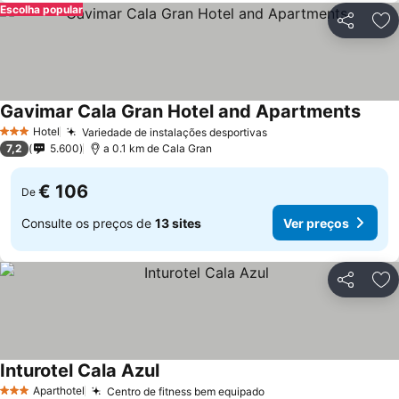
Escolha popular
Partilhar
Ad
Gavimar Cala Gran Hotel and Apartments
Ver p
Hotel
Variedade de instalações desportivas
Ver preços
3 Estrelas
7,2
5.600
a 0.1 km de Cala Gran
€ 106
De
Consulte os preços de
13 sites
Ver preços
Partilhar
Ad
Inturotel Cala Azul
Ver preços
Aparthotel
Centro de fitness bem equipado
Ver preços
3 Estrelas