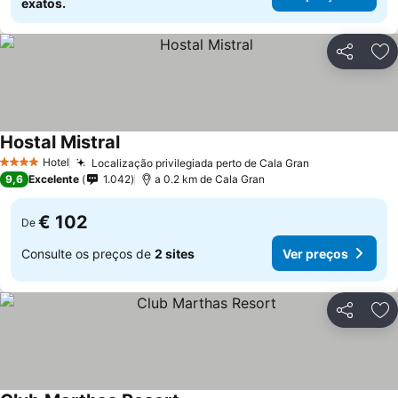
exatos.
Partilhar
Ad
Hostal Mistral
Ver preços
Hotel
Localização privilegiada perto de Cala Gran
Ver preços
4 Estrelas
9,6
Excelente
1.042
a 0.2 km de Cala Gran
€ 102
De
Consulte os preços de
2 sites
Ver preços
Partilhar
Ad