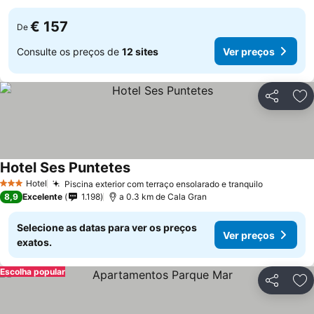
€ 157
De
Consulte os preços de
12 sites
Ver preços
Partilhar
Ad
Hotel Ses Puntetes
Ver preços
Hotel
Piscina exterior com terraço ensolarado e tranquilo
Ver preço
3 Estrelas
8,9
Excelente
1.198
a 0.3 km de Cala Gran
Selecione as datas para ver os preços
Ver preços
exatos.
Escolha popular
Partilhar
Ad