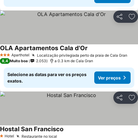
Partilhar
Ad
OLA Apartamentos Cala d'Or
Ver preços
Aparthotel
Localização privilegiada perto da praia de Cala Gran
Ver 
3 Estrelas
8,4
Muito boa
2.053
a 0.3 km de Cala Gran
Selecione as datas para ver os preços
Ver preços
exatos.
Partilhar
Ad
Hostal San Francisco
Ver preços
Hotel
Restaurante no local
Ver preços