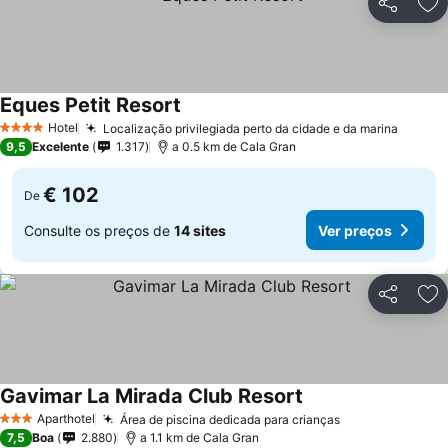
Partilhar
Ad
Eques Petit Resort
Ver preços
Hotel
Localização privilegiada perto da cidade e da marina
Ver pr
4 Estrelas
9,5
Excelente
1.317
a 0.5 km de Cala Gran
€ 102
De
Consulte os preços de
14 sites
Ver preços
Partilhar
Ad
Gavimar La Mirada Club Resort
Ver preços
Aparthotel
Área de piscina dedicada para crianças
Ver preços
3 Estrelas
7,5
Boa
2.880
a 1.1 km de Cala Gran