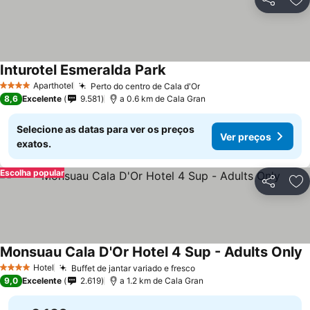
Partilhar
Ad
Inturotel Esmeralda Park
Ver preços
Aparthotel
Perto do centro de Cala d'Or
Ver preços
4 Estrelas
8,6
Excelente
9.581
a 0.6 km de Cala Gran
Selecione as datas para ver os preços
Ver preços
exatos.
Escolha popular
Partilhar
Ad
Monsuau Cala D'Or Hotel 4 Sup - Adults Only
V
Hotel
Buffet de jantar variado e fresco
Ver preços
4 Estrelas
9,0
Excelente
2.619
a 1.2 km de Cala Gran