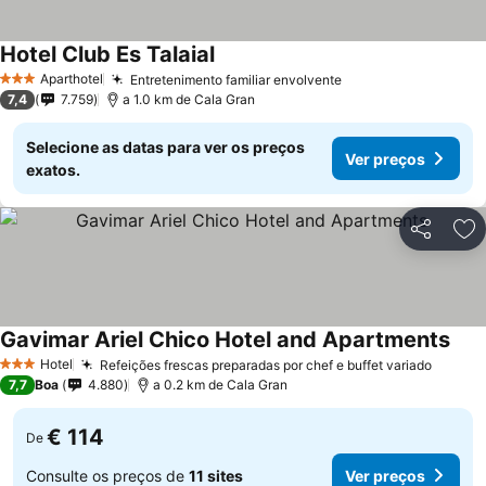
Hotel Club Es Talaial
Ver preços
Aparthotel
Entretenimento familiar envolvente
Ver preços
3 Estrelas
7,4
7.759
a 1.0 km de Cala Gran
Selecione as datas para ver os preços
Ver preços
exatos.
Partilhar
Ad
Gavimar Ariel Chico Hotel and Apartments
Ver 
Hotel
Refeições frescas preparadas por chef e buffet variado
Ver pr
3 Estrelas
7,7
Boa
4.880
a 0.2 km de Cala Gran
€ 114
De
Consulte os preços de
11 sites
Ver preços