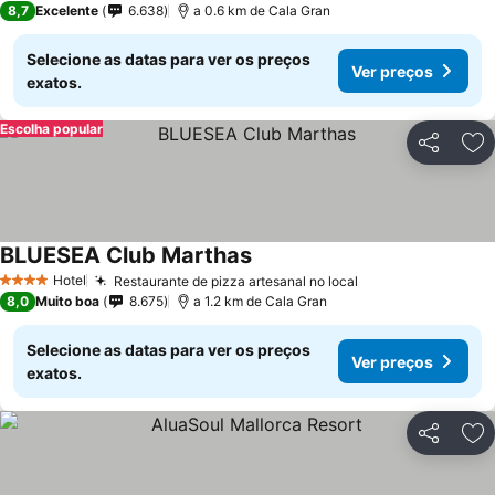
8,7
Excelente
6.638
a 0.6 km de Cala Gran
Selecione as datas para ver os preços
Ver preços
exatos.
Escolha popular
Partilhar
Ad
BLUESEA Club Marthas
Ver preços
Hotel
Restaurante de pizza artesanal no local
Ver preços
4 Estrelas
8,0
Muito boa
8.675
a 1.2 km de Cala Gran
Selecione as datas para ver os preços
Ver preços
exatos.
Partilhar
Ad