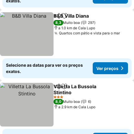
exatos.
B&B Villa Diana
Partilhar
Adicionar aos favoritos
8,3
Muito boa
297
a 1.0 km de Cala Lupo
Quartos com pátio e vista para o mar
Selecione as datas para ver os preços
Ver preços
exatos.
Villetta La Bussola
Partilhar
Adicionar aos favoritos
Stintino
3 Estrelas
8,0
Muito boa
6
a 2.9 km de Cala Lupo