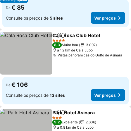
€ 85
De
Consulte os preços de
5 sites
Ver preços
Cala Rosa Club Hotel
Partilhar
Adicionar aos favoritos
4 Estrelas
8,3
Muito boa
3.097
a 1.2 km de Cala Lupo
Vistas panorâmicas do Golfo de Asinara
€ 106
De
Consulte os preços de
13 sites
Ver preços
Park Hotel Asinara
Partilhar
Adicionar aos favoritos
3 Estrelas
9,2
Excelente
2.606
a 0.8 km de Cala Lupo