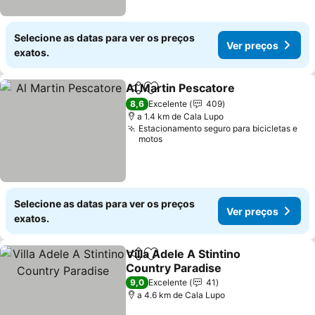
Selecione as datas para ver os preços
Ver preços
exatos.
Al Martin Pescatore
Partilhar
Adicionar aos favoritos
8,6
Excelente
409
a 1.4 km de Cala Lupo
Estacionamento seguro para bicicletas e
motos
Selecione as datas para ver os preços
Ver preços
exatos.
Villa Adele A Stintino
Partilhar
Adicionar aos favoritos
Country Paradise
9,0
Excelente
41
a 4.6 km de Cala Lupo