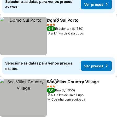
Selecione as datas para ver os preços
Ver preços
exatos.
Domo Sul Porto
Partilhar
Adicionar aos favoritos
3 Estrelas
9,8
Excelente
680
a 1.4 km de Cala Lupo
Selecione as datas para ver os preços
Ver preços
exatos.
Sea Villas Country Village
Partilhar
Adicionar aos favoritos
3 Estrelas
7,6
Boa
350
a 4.7 km de Cala Lupo
Cozinha bem equipada