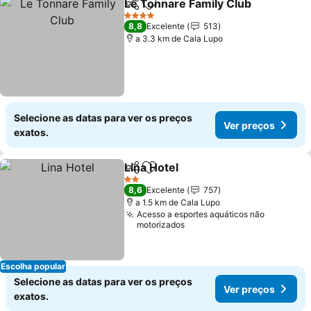
Le Tonnare Family Club
Partilhar
Adicionar aos favoritos
4 Estrelas
8,8
Excelente
513
a 3.3 km de Cala Lupo
Selecione as datas para ver os preços
Ver preços
exatos.
Lina Hotel
Partilhar
Adicionar aos favoritos
2 Estrelas
8,6
Excelente
757
a 1.5 km de Cala Lupo
Acesso a esportes aquáticos não
motorizados
Escolha popular
Selecione as datas para ver os preços
Ver preços
exatos.