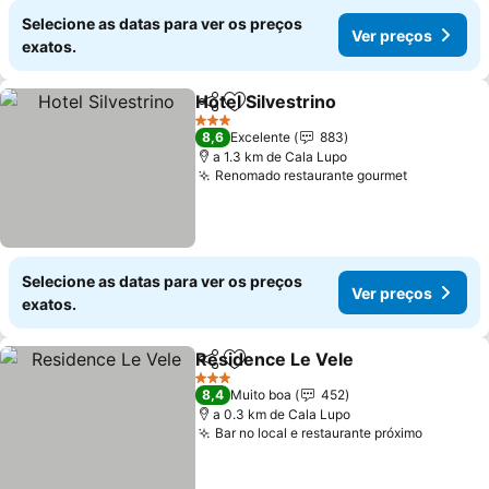
Selecione as datas para ver os preços
Ver preços
exatos.
Hotel Silvestrino
Partilhar
Adicionar aos favoritos
3 Estrelas
8,6
Excelente
883
a 1.3 km de Cala Lupo
Renomado restaurante gourmet
Selecione as datas para ver os preços
Ver preços
exatos.
Residence Le Vele
Partilhar
Adicionar aos favoritos
3 Estrelas
8,4
Muito boa
452
a 0.3 km de Cala Lupo
Bar no local e restaurante próximo