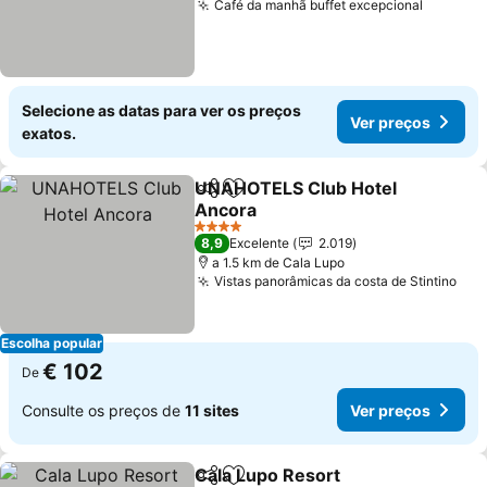
Café da manhã buffet excepcional
Selecione as datas para ver os preços
Ver preços
exatos.
UNAHOTELS Club Hotel
Partilhar
Adicionar aos favoritos
Ancora
4 Estrelas
8,9
Excelente
2.019
a 1.5 km de Cala Lupo
Vistas panorâmicas da costa de Stintino
Escolha popular
€ 102
De
Consulte os preços de
11 sites
Ver preços
Cala Lupo Resort
Partilhar
Adicionar aos favoritos