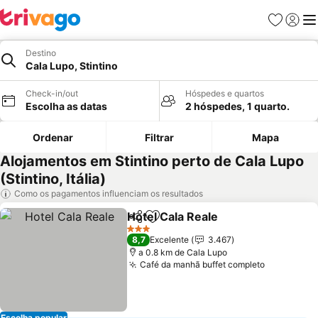
Favoritos
Iniciar
Me
Destino
Cala Lupo, Stintino
Check-in/out
Hóspedes e quartos
Escolha as datas
2 hóspedes, 1 quarto.
Ordenar
Filtrar
Mapa
Alojamentos em Stintino perto de Cala Lupo
(Stintino, Itália)
Como os pagamentos influenciam os resultados
Hotel Cala Reale
Partilhar
Adicionar aos favoritos
3 Estrelas
8,7
Excelente
3.467
a 0.8 km de Cala Lupo
Café da manhã buffet completo
Escolha popular