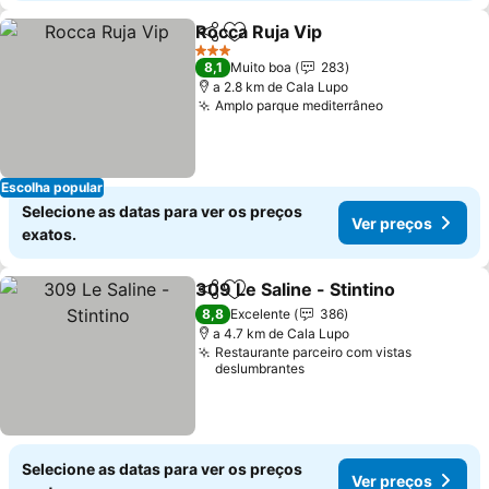
Rocca Ruja Vip
Partilhar
Adicionar aos favoritos
3 Estrelas
8,1
Muito boa
283
a 2.8 km de Cala Lupo
Amplo parque mediterrâneo
Escolha popular
Selecione as datas para ver os preços
Ver preços
exatos.
309 Le Saline - Stintino
Partilhar
Adicionar aos favoritos
8,8
Excelente
386
a 4.7 km de Cala Lupo
Restaurante parceiro com vistas
deslumbrantes
Selecione as datas para ver os preços
Ver preços