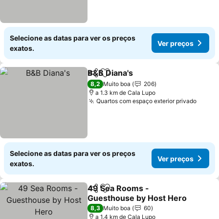
Selecione as datas para ver os preços
Ver preços
exatos.
B&B Diana's
Partilhar
Adicionar aos favoritos
8,2
Muito boa
206
a 1.3 km de Cala Lupo
Quartos com espaço exterior privado
Selecione as datas para ver os preços
Ver preços
exatos.
49 Sea Rooms -
Partilhar
Adicionar aos favoritos
Guesthouse by Host Hero
8,3
Muito boa
60
a 1.4 km de Cala Lupo