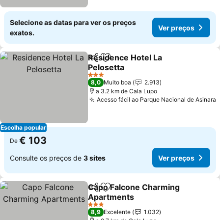
Selecione as datas para ver os preços
Ver preços
exatos.
Residence Hotel La
Partilhar
Adicionar aos favoritos
Pelosetta
3 Estrelas
8,0
Muito boa
2.913
a 3.2 km de Cala Lupo
Acesso fácil ao Parque Nacional de Asinara
Escolha popular
€ 103
De
Consulte os preços de
3 sites
Ver preços
Capo Falcone Charming
Partilhar
Adicionar aos favoritos
Apartments
3 Estrelas
8,9
Excelente
1.032