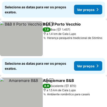
Selecione as datas para ver os preços
Ver preços
exatos.
B&B Il Porto Vecchio
Partilhar
Adicionar aos favoritos
7,9
Boa
1.457
a 1.4 km de Cala Lupo
Herança pesqueira tradicional de Stintino
Selecione as datas para ver os preços
Ver preços
exatos.
Amaremare B&B
Partilhar
Adicionar aos favoritos
8,9
Excelente
870
a 1.5 km de Cala Lupo
Ambiente romântico para casais