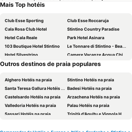
Mais Top hotéis
Club Esse Sporting
Club Esse Roccaruja
Cala Rosa Club Hotel
Stintino Country Paradise
Hotel Cala Reale
Park Hotel Asinara
103 Boutique Hotel Stintino
Le Tonnare di Stintino - Beach Resort
Hotel Silvestrino
Camere Vacanze Acqua Chiara
Outros destinos de praia populares
balai suite
Cala Lupo Resort
Le Tonnare Family Club
Solmar
Alghero Hotéis na praia
Stintino Hotéis na praia
Hotel Baia Tartuga
Lina Hotel
Santa Teresa Gallura Hotéis na praia
Badesi Hotéis na praia
Villa Angeli Luxury Piscina Esclusiva
La Finestra su Stintino
Castelsardo Hotéis na praia
Arzachena Hotéis na praia
Hotel Elisa
Club Roccaruja
Valledoria Hotéis na praia
Palau Hotéis na praia
Sassari Hotéis na praia
Trinità d'Agultu e Vignola Hotéis na praia
Aglientu Hotéis na praia
Bosa Hotéis na praia
Sorso Hotéis na praia
Sant'Antonio di Gallura Hotéis na praia