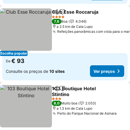
Club Esse Roccaruja
Partilhar
Adicionar aos favoritos
4 Estrelas
7,8
Boa
4.046
a 2.5 km de Cala Lupo
Refeições panorâmicas com vista para o mar
Escolha popular
€ 93
De
Consulte os preços de
10 sites
Ver preços
103 Boutique Hotel
Partilhar
Adicionar aos favoritos
Stintino
3 Estrelas
8,0
Muito boa
2.053
a 1.3 km de Cala Lupo
Perto do Parque Nacional de Asinara