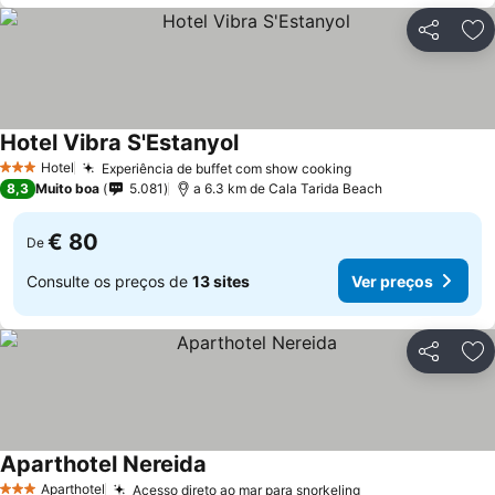
Partilhar
Ad
Hotel Vibra S'Estanyol
Ver preços
Hotel
Experiência de buffet com show cooking
Ver preços
3 Estrelas
8,3
Muito boa
5.081
a 6.3 km de Cala Tarida Beach
€ 80
De
Consulte os preços de
13 sites
Ver preços
Partilhar
Ad
Aparthotel Nereida
Ver preços
Aparthotel
Acesso direto ao mar para snorkeling
Ver preços