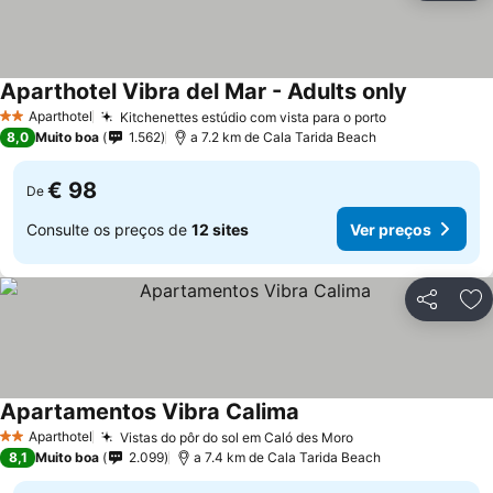
Aparthotel Vibra del Mar - Adults only
Ver preço
Aparthotel
Kitchenettes estúdio com vista para o porto
Ver preços
2 Estrelas
8,0
Muito boa
1.562
a 7.2 km de Cala Tarida Beach
€ 98
De
Consulte os preços de
12 sites
Ver preços
Partilhar
Ad
Apartamentos Vibra Calima
Ver preços
Aparthotel
Vistas do pôr do sol em Caló des Moro
Ver preços
2 Estrelas
8,1
Muito boa
2.099
a 7.4 km de Cala Tarida Beach