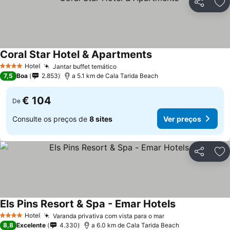
Partilhar
Ad
Coral Star Hotel & Apartments
Ver preços
Hotel
Jantar buffet temático
Ver preços
4 Estrelas
7,5
Boa
2.853
a 5.1 km de Cala Tarida Beach
€ 104
De
Consulte os preços de
8 sites
Ver preços
Partilhar
Ad
Els Pins Resort & Spa - Emar Hotels
Ver preços
Hotel
Varanda privativa com vista para o mar
Ver preços
4 Estrelas
8,8
Excelente
4.330
a 6.0 km de Cala Tarida Beach