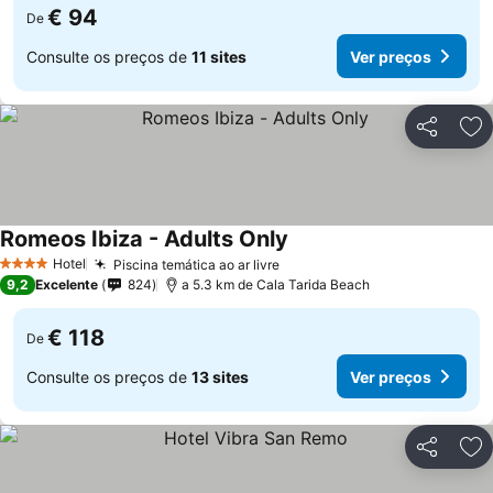
€ 94
De
Consulte os preços de
11 sites
Ver preços
Partilhar
Ad
Romeos Ibiza - Adults Only
Ver preços
Hotel
Piscina temática ao ar livre
Ver preços
4 Estrelas
9,2
Excelente
824
a 5.3 km de Cala Tarida Beach
€ 118
De
Consulte os preços de
13 sites
Ver preços
Partilhar
Ad