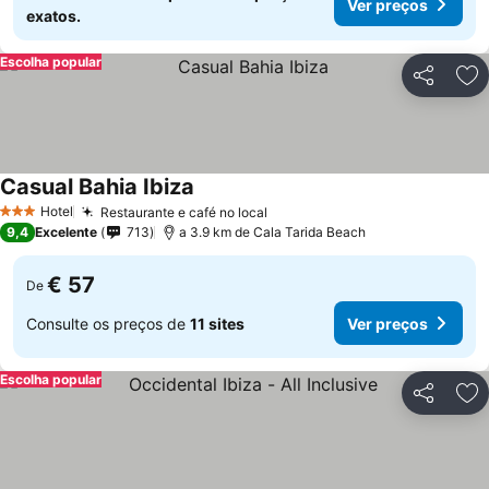
Ver preços
exatos.
Escolha popular
Partilhar
Ad
Casual Bahia Ibiza
Ver preços
Hotel
Restaurante e café no local
Ver preços
3 Estrelas
9,4
Excelente
713
a 3.9 km de Cala Tarida Beach
€ 57
De
Consulte os preços de
11 sites
Ver preços
Escolha popular
Partilhar
Ad