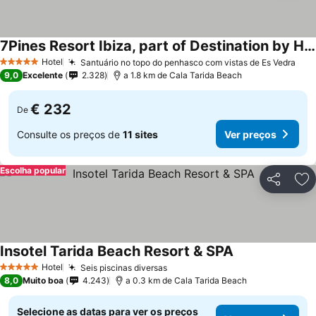
7Pines Resort Ibiza, part of Destination by Hyatt
Ver preços
Hotel
Santuário no topo do penhasco com vistas de Es Vedra
Ver
5 Estrelas
9,0
Excelente
2.328
a 1.8 km de Cala Tarida Beach
€ 232
De
Consulte os preços de
11 sites
Ver preços
Escolha popular
Partilhar
Ad
Insotel Tarida Beach Resort & SPA
Ver preços
Hotel
Seis piscinas diversas
Ver preços
5 Estrelas
8,0
Muito boa
4.243
a 0.3 km de Cala Tarida Beach
Selecione as datas para ver os preços