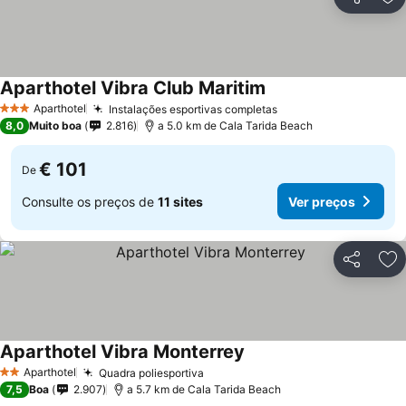
Partilhar
Ad
Aparthotel Vibra Club Maritim
Ver preços
Aparthotel
Instalações esportivas completas
Ver preços
3 Estrelas
8,0
Muito boa
2.816
a 5.0 km de Cala Tarida Beach
€ 101
De
Consulte os preços de
11 sites
Ver preços
Partilhar
Ad
Aparthotel Vibra Monterrey
Ver preços
Aparthotel
Quadra poliesportiva
Ver preços
2 Estrelas
7,5
Boa
2.907
a 5.7 km de Cala Tarida Beach