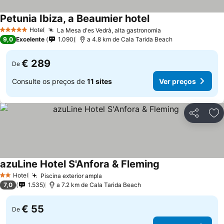
Petunia Ibiza, a Beaumier hotel
Ver preços
Hotel
La Mesa d'es Vedrà, alta gastronomia
Ver preços
5 Estrelas
9,0
Excelente
1.090
a 4.8 km de Cala Tarida Beach
€ 289
De
Consulte os preços de
11 sites
Ver preços
Partilhar
Ad
azuLine Hotel S'Anfora & Fleming
Ver preços
Hotel
Piscina exterior ampla
Ver preços
2 Estrelas
7,0
1.535
a 7.2 km de Cala Tarida Beach
€ 55
De