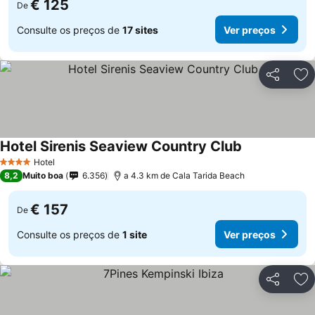
€ 125
De
Consulte os preços de
17 sites
Ver preços
Partilhar
Ad
Hotel Sirenis Seaview Country Club
Ver preços
Hotel
4 Estrelas
8,2
Muito boa
6.356
a 4.3 km de Cala Tarida Beach
€ 157
De
Consulte os preços de
1 site
Ver preços
Partilhar
Ad