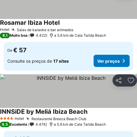
Rosamar Ibiza Hotel
Ver preços
Hotel
Salas de karaoke e bar animados
Ver preços
8,1
Muito boa
4.422
a 5.6 km de Cala Tarida Beach
€ 57
De
Consulte os preços de
17 sites
Ver preços
Partilhar
Ad
INNSiDE by Meliá Ibiza Beach
Ver preços
Hotel
Restaurante Breeza Beach Club
Ver preços
4 Estrelas
8,5
Excelente
4.474
a 5.9 km de Cala Tarida Beach