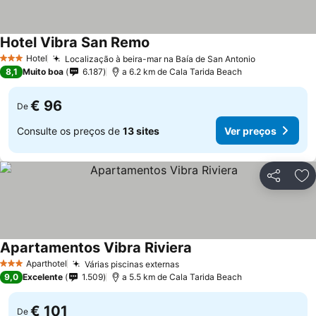
Hotel Vibra San Remo
Ver preços
Hotel
Localização à beira-mar na Baía de San Antonio
Ver preços
3 Estrelas
8,1
Muito boa
6.187
a 6.2 km de Cala Tarida Beach
€ 96
De
Consulte os preços de
13 sites
Ver preços
Partilhar
Ad
Apartamentos Vibra Riviera
Ver preços
Aparthotel
Várias piscinas externas
Ver preços
3 Estrelas
9,0
Excelente
1.509
a 5.5 km de Cala Tarida Beach
€ 101
De