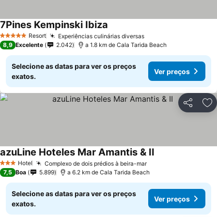
7Pines Kempinski Ibiza
Ver preços
Resort
Experiências culinárias diversas
Ver preços
5 Estrelas
8,9
Excelente
2.042
a 1.8 km de Cala Tarida Beach
Selecione as datas para ver os preços
Ver preços
exatos.
Partilhar
Ad
azuLine Hoteles Mar Amantis & II
Ver preços
Hotel
Complexo de dois prédios à beira-mar
Ver preços
3 Estrelas
7,5
Boa
5.899
a 6.2 km de Cala Tarida Beach
Selecione as datas para ver os preços
Ver preços
exatos.