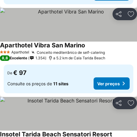
Partilhar
Ad
Aparthotel Vibra San Marino
Ver preços
Aparthotel
Conceito mediterrânico de self-catering
Ver preços
3 Estrelas
8,8
Excelente
1.354
a 5.2 km de Cala Tarida Beach
€ 97
De
Consulte os preços de
11 sites
Ver preços
Partilhar
Ad
Insotel Tarida Beach Sensatori Resort