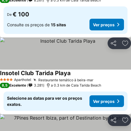
8,5
Excelente
8.261
a 0.3 km de Cala Tarida Beach
€ 100
De
Consulte os preços de
15 sites
Ver preços
Partilhar
Ad
Insotel Club Tarida Playa
Ver preços
Aparthotel
Restaurante temático à beira-mar
Ver preços
4 Estrelas
8,5
Excelente
3.281
a 0.3 km de Cala Tarida Beach
Selecione as datas para ver os preços
Ver preços
exatos.
Partilhar
Ad