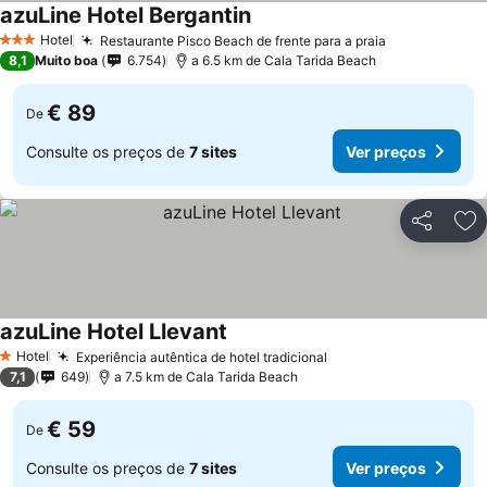
azuLine Hotel Bergantin
Ver preços
Hotel
Restaurante Pisco Beach de frente para a praia
Ver preços
3 Estrelas
8,1
Muito boa
6.754
a 6.5 km de Cala Tarida Beach
€ 89
De
Consulte os preços de
7 sites
Ver preços
Partilhar
Ad
azuLine Hotel Llevant
Ver preços
Hotel
Experiência autêntica de hotel tradicional
Ver preços
1 Estrelas
7,1
649
a 7.5 km de Cala Tarida Beach
€ 59
De
Consulte os preços de
7 sites
Ver preços