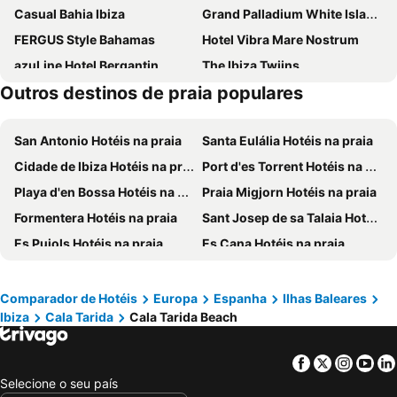
Casual Bahia Ibiza
Grand Palladium White Island Resort & Spa
FERGUS Style Bahamas
Hotel Vibra Mare Nostrum
azuLine Hotel Bergantin
The Ibiza Twiins
Outros destinos de praia populares
azuLine Hotel Pacific
Hotel Vibra Riviera
Hotel Vibra S'Estanyol
Eurostars Puerto de Ibiza
San Antonio Hotéis na praia
Santa Eulália Hotéis na praia
INNSiDE by Meliá Ibiza Beach
Hotel Royal Plaza
Cidade de Ibiza Hotéis na praia
Port d'es Torrent Hotéis na praia
azuLine Hotel S'Anfora & Fleming
Hotel Vibra San Remo
Playa d'en Bossa Hotéis na praia
Praia Migjorn Hotéis na praia
Eurostars Ibiza
Ushuaia Ibiza Beach Hotel - Adults Only
Formentera Hotéis na praia
Sant Josep de sa Talaia Hotéis na praia
Rosamar Ibiza Hotel
Hotel Tropical
Es Pujols Hotéis na praia
Es Cana Hotéis na praia
Coral Star Hotel & Apartments
Grand Palladium Select Palace Ibiza
Denia Hotéis na praia
Portinatx Hotéis na praia
Hotel Vibra District - Adults Only
Invisa Hotel Es Pla - Adults Only
Puerto de San Miguel Hotéis na praia
Cala San Vicente Hotéis na praia
TRS Ibiza Hotel
Hostal Marí
Comparador de Hotéis
Europa
Espanha
Ilhas Baleares
Ibiza
Cala Tarida
Cala Tarida Beach
Figueretas Hotéis na praia
Cala Tarida Hotéis na praia
Hotel Orosol by Typic Hotels
Hotel Arenal
Cala Llonga Hotéis na praia
Figueral Hotéis na praia
Amàre Beach Hotel Ibiza
NYX Hotel Ibiza by Leonardo Hotels-Adults Only
Facebook
Twitter
Insta
Yo
San Miguel Hotéis na praia
Javea Hotéis na praia
Ibiza Rocks Hotel
Ryans La Marina
Selecione o seu país