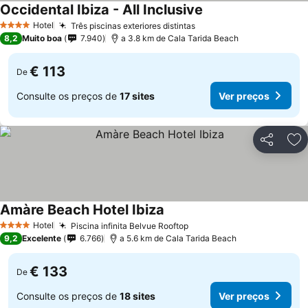
Occidental Ibiza - All Inclusive
Ver preços
Hotel
Três piscinas exteriores distintas
Ver preços
4 Estrelas
8,2
Muito boa
7.940
a 3.8 km de Cala Tarida Beach
€ 113
De
Consulte os preços de
17 sites
Ver preços
Partilhar
Ad
Amàre Beach Hotel Ibiza
Ver preços
Hotel
Piscina infinita Belvue Rooftop
Ver preços
4 Estrelas
9,2
Excelente
6.766
a 5.6 km de Cala Tarida Beach
€ 133
De
Consulte os preços de
18 sites
Ver preços