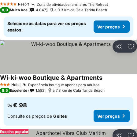
Ver preços
Resort
Zona de atividades familiares The Retreat
Ver preços
5 Estrelas
8,0
Muito boa
4.047
a 0.3 km de Cala Tarida Beach
Selecione as datas para ver os preços
Ver preços
exatos.
Partilhar
Ad
Wi-ki-woo Boutique & Apartments
Ver preços
Hotel
Experiência boutique apenas para adultos
Ver preços
3 Estrelas
8,5
Excelente
1.582
a 7.3 km de Cala Tarida Beach
€ 98
De
Consulte os preços de
6 sites
Ver preços
Escolha popular