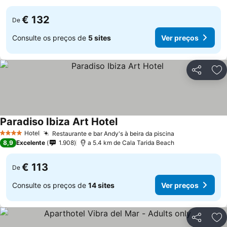
€ 132
De
Consulte os preços de
5 sites
Ver preços
Partilhar
Ad
Paradiso Ibiza Art Hotel
Ver preços
Hotel
Restaurante e bar Andy's à beira da piscina
Ver preços
4 Estrelas
8,9
Excelente
1.908
a 5.4 km de Cala Tarida Beach
€ 113
De
Consulte os preços de
14 sites
Ver preços
Partilhar
Ad