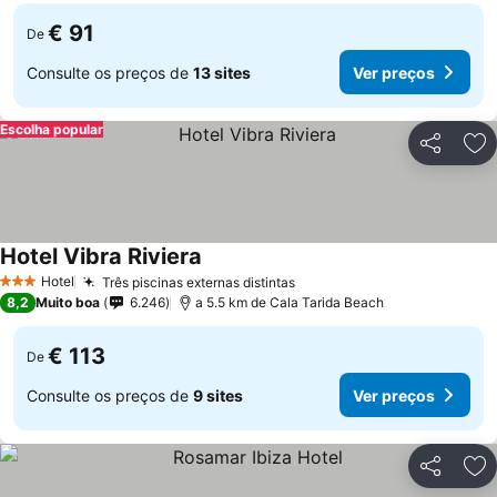
€ 91
De
Consulte os preços de
13 sites
Ver preços
Escolha popular
Partilhar
Ad
Hotel Vibra Riviera
Ver preços
Hotel
Três piscinas externas distintas
Ver preços
3 Estrelas
8,2
Muito boa
6.246
a 5.5 km de Cala Tarida Beach
€ 113
De
Consulte os preços de
9 sites
Ver preços
Partilhar
Ad