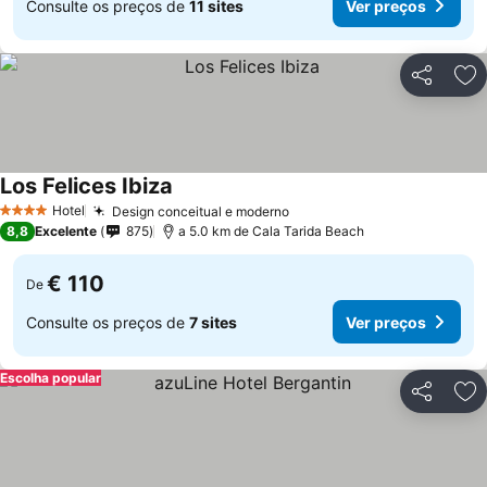
Consulte os preços de
11 sites
Ver preços
Partilhar
Ad
Los Felices Ibiza
Ver preços
Hotel
Design conceitual e moderno
Ver preços
4 Estrelas
8,8
Excelente
875
a 5.0 km de Cala Tarida Beach
€ 110
De
Consulte os preços de
7 sites
Ver preços
Escolha popular
Partilhar
Ad