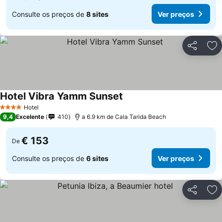
Consulte os preços de
8 sites
Ver preços
Partilhar
Ad
Hotel Vibra Yamm Sunset
Ver preços
Hotel
4 Estrelas
9,4
Excelente
410
a 6.9 km de Cala Tarida Beach
€ 153
De
Consulte os preços de
6 sites
Ver preços
Partilhar
Ad