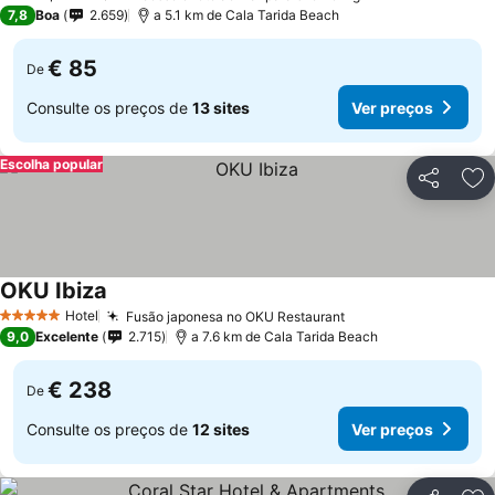
3 Estrelas
7,8
Boa
2.659
a 5.1 km de Cala Tarida Beach
€ 85
De
Consulte os preços de
13 sites
Ver preços
Escolha popular
Partilhar
Ad
OKU Ibiza
Ver preços
Hotel
Fusão japonesa no OKU Restaurant
Ver preços
5 Estrelas
9,0
Excelente
2.715
a 7.6 km de Cala Tarida Beach
€ 238
De
Consulte os preços de
12 sites
Ver preços