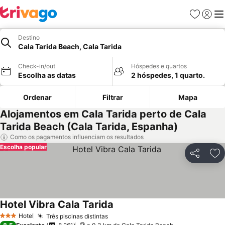
Favoritos
Iniciar
Me
Destino
Cala Tarida Beach, Cala Tarida
Check-in/out
Hóspedes e quartos
Escolha as datas
2 hóspedes, 1 quarto.
Ordenar
Filtrar
Mapa
Alojamentos em Cala Tarida perto de Cala
Tarida Beach (Cala Tarida, Espanha)
Como os pagamentos influenciam os resultados
Escolha popular
Partilhar
Ad
Hotel Vibra Cala Tarida
Ver preços
Hotel
Três piscinas distintas
Ver preços
3 Estrelas