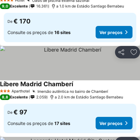
Hotel
Oásis de piscina externa sazonal
Ver preços
4 Estrelas
9,0
Excelente
16.361
a 1.0 km de Estádio Santiago Bernabeu
€ 170
De
Consulte os preços de
16 sites
Ver preços
Partilhar
Ad
Líbere Madrid Chamberí
Ver preços
Aparthotel
Imersão autêntica no bairro de Chamberí
Ver preços
3 Estrelas
8,8
Excelente
2.059
a 2.0 km de Estádio Santiago Bernabeu
€ 97
De
Consulte os preços de
17 sites
Ver preços