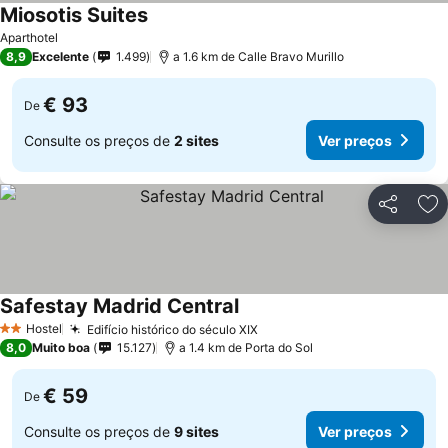
Miosotis Suites
Ver preços
Aparthotel
8,9
Excelente
1.499
a 1.6 km de Calle Bravo Murillo
€ 93
De
Consulte os preços de
2 sites
Ver preços
Partilhar
Ad
Safestay Madrid Central
Ver preços
Hostel
Edifício histórico do século XIX
Ver preços
2 Estrelas
8,0
Muito boa
15.127
a 1.4 km de Porta do Sol
€ 59
De
Consulte os preços de
9 sites
Ver preços