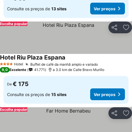
Consulte os preços de
13 sites
Ver preços
Escolha popular
Partilhar
Ad
Hotel Riu Plaza Espana
Ver preços
Hotel
Buffet de café da manhã amplo e variado
Ver preços
4 Estrelas
9,0
Excelente
41.771
a 3.0 km de Calle Bravo Murillo
€ 175
De
Consulte os preços de
15 sites
Ver preços
Escolha popular
Partilhar
Ad