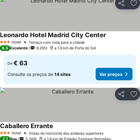
Partilhar
Ad
Leonardo Hotel Madrid City Center
Ver preços
Hotel
Terraço com vista para a cidade
Ver preços
3 Estrelas
8,5
Excelente
9.265
a 1.6 km de Porta do Sol
€ 63
De
Consulte os preços de
14 sites
Ver preços
Partilhar
Ad
Caballero Errante
Ver preços
Hotel
Vistas do horizonte dos andares superiores
Ver preços
3 Estrelas
7,7
Boa
3.749
a 1.6 km de Estádio Santiago Bernabeu