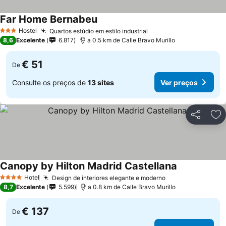
Far Home Bernabeu
Ver preços
Hostel
Quartos estúdio em estilo industrial
Ver preços
3 Estrelas
8,6
Excelente
6.817
a 0.5 km de Calle Bravo Murillo
€ 51
De
Consulte os preços de
13 sites
Ver preços
Partilhar
Ad
Canopy by Hilton Madrid Castellana
Ver preços
Hotel
Design de interiores elegante e moderno
Ver preços
4 Estrelas
8,7
Excelente
5.599
a 0.8 km de Calle Bravo Murillo
€ 137
De