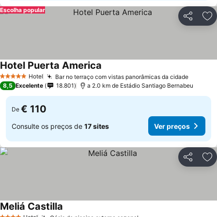
Escolha popular
Partilhar
Ad
Hotel Puerta America
Ver preços
Hotel
Bar no terraço com vistas panorâmicas da cidade
Ver pre
5 Estrelas
8,5
Excelente
18.801
a 2.0 km de Estádio Santiago Bernabeu
€ 110
De
Consulte os preços de
17 sites
Ver preços
Partilhar
Ad
Meliá Castilla
Ver preços