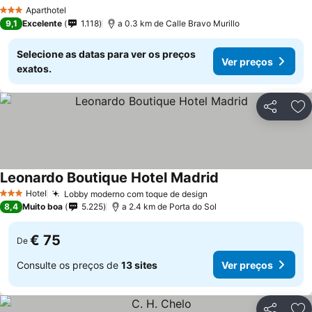
Ver preços
Aparthotel
3 Estrelas
9,1
Excelente
1.118
a 0.3 km de Calle Bravo Murillo
Selecione as datas para ver os preços
Ver preços
exatos.
Partilhar
Ad
Leonardo Boutique Hotel Madrid
Ver preços
Hotel
Lobby moderno com toque de design
Ver preços
3 Estrelas
8,4
Muito boa
5.225
a 2.4 km de Porta do Sol
€ 75
De
Consulte os preços de
13 sites
Ver preços