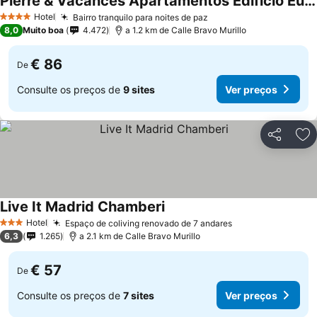
Pierre & Vacances Apartamentos Edificio Eurobuilding 2
Ver preços
Hotel
Bairro tranquilo para noites de paz
Ver preços
4 Estrelas
8,0
Muito boa
4.472
a 1.2 km de Calle Bravo Murillo
€ 86
De
Consulte os preços de
9 sites
Ver preços
Partilhar
Ad
Live It Madrid Chamberi
Ver preços
Hotel
Espaço de coliving renovado de 7 andares
Ver preços
3 Estrelas
6,3
1.265
a 2.1 km de Calle Bravo Murillo
€ 57
De
Consulte os preços de
7 sites
Ver preços