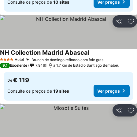
Consulte os preços de
10 sites
Ver preços
Partilhar
Ad
NH Collection Madrid Abascal
Ver preços
Hotel
Brunch de domingo refinado com foie gras
Ver preços
4 Estrelas
9,1
Excelente
7.946
a 1.7 km de Estádio Santiago Bernabeu
€ 119
De
Consulte os preços de
19 sites
Ver preços
Partilhar
Ad