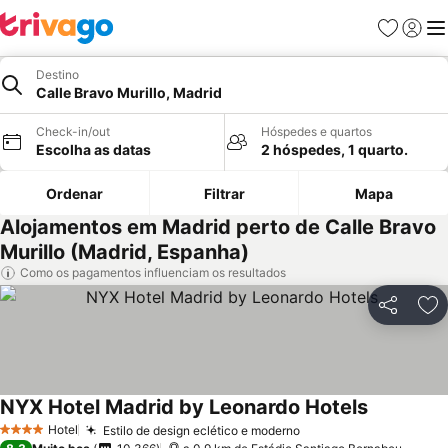
Favoritos
Iniciar
Me
Destino
Calle Bravo Murillo, Madrid
Check-in/out
Hóspedes e quartos
Escolha as datas
2 hóspedes, 1 quarto.
Ordenar
Filtrar
Mapa
Alojamentos em Madrid perto de Calle Bravo
Murillo (Madrid, Espanha)
Como os pagamentos influenciam os resultados
Partilhar
Ad
NYX Hotel Madrid by Leonardo Hotels
Ver preço
Hotel
Estilo de design eclético e moderno
Ver preços
4 Estrelas