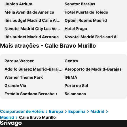
Ilunion Atrium
Senator Barajas
Melia Avenida de America
Hotel Puerta de Toledo
ibis budget Madrid Calle Alcalá
Optimi Rooms Madrid
Novotel Madrid City Las Ventas
Hotel Praga
ibis budget Madrid Aeropuerto
Novotel Madrid Feria and Airport
Mais atrações - Calle Bravo Murillo
Ilunion Suites Madrid
Ibis Styles Madrid City Las Ventas
Anaco
Inhala Hotel Garden
Parque Warner
Centro
Travelodge Madrid Metropolitano
INNSiDE by Meliá Madrid Valdebebas
Adolfo Suárez Madrid–Barajas Airport
Aeroporto de Madrid-Barajas
Hotel Europa
Hotel Riu Plaza Espana
Warner Theme Park
IFEMA
Holiday Inn Express Madrid Leganes
Hotel Puerta America
Grande Via
Porta do Sol
DWO Yuste Alcalá
ibis budget Madrid Vallecas
Estádio Santiago Bernabeu
Salamanca
Exe Convention Plaza Madrid
Hotel Madrid Chamartín Affiliated by Meliá
Atocha
Estación Sur
Exe Madrid Norte
Ilunion Pio XII
Estadio Metropolitano Metro Station
Barajas
Hotel Mercader
Hotel Zentral Castellana Norte
Comparador de Hotéis
Europa
Espanha
Madrid
Madrid
Calle Bravo Murillo
Metropolitano Metro Station
Chamartín
NH Madrid Ribera del Manzanares
Pestana CR7 Gran Vía Madrid
Estação de Atocha
Praça Central /maior