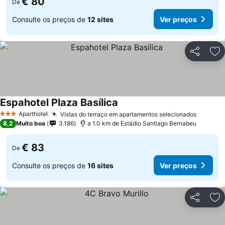
€ 80
De
Consulte os preços de
12 sites
Ver preços
Partilhar
Ad
Espahotel Plaza Basílica
Ver preços
Aparthotel
Vistas do terraço em apartamentos selecionados
Ver pre
3 Estrelas
8,2
Muito boa
3.186
a 1.0 km de Estádio Santiago Bernabeu
€ 83
De
Consulte os preços de
16 sites
Ver preços
Partilhar
Ad