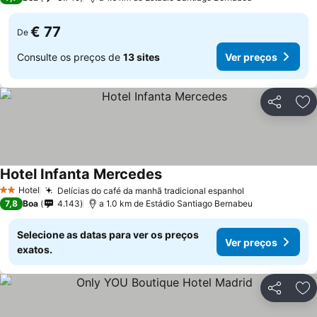
€ 77
De
Consulte os preços de
13 sites
Ver preços
Partilhar
Ad
Hotel Infanta Mercedes
Ver preços
Hotel
Delícias do café da manhã tradicional espanhol
Ver preços
2 Estrelas
7,8
Boa
4.143
a 1.0 km de Estádio Santiago Bernabeu
Selecione as datas para ver os preços
Ver preços
exatos.
Partilhar
Ad