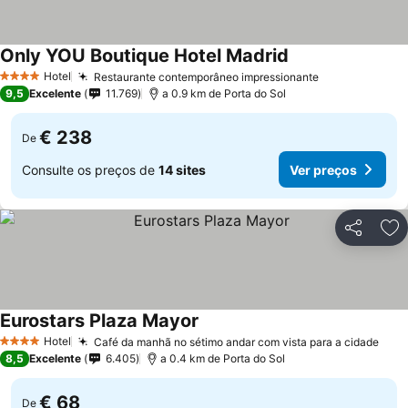
Only YOU Boutique Hotel Madrid
Ver preços
Hotel
Restaurante contemporâneo impressionante
Ver preços
4 Estrelas
9,5
Excelente
11.769
a 0.9 km de Porta do Sol
€ 238
De
Consulte os preços de
14 sites
Ver preços
Partilhar
Ad
Eurostars Plaza Mayor
Ver preços
Hotel
Café da manhã no sétimo andar com vista para a cidade
Ver 
4 Estrelas
8,5
Excelente
6.405
a 0.4 km de Porta do Sol
€ 68
De