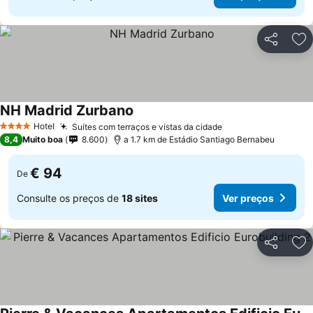
Partilhar
Ad
NH Madrid Zurbano
Ver preços
Hotel
Suítes com terraços e vistas da cidade
Ver preços
4 Estrelas
8,4
Muito boa
8.600
a 1.7 km de Estádio Santiago Bernabeu
€ 94
De
Consulte os preços de
18 sites
Ver preços
Partilhar
Ad