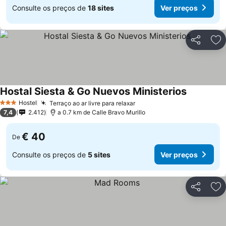
Consulte os preços de
18 sites
Ver preços
Partilhar
Ad
Hostal Siesta & Go Nuevos Ministerios
Ver preço
Hostel
Terraço ao ar livre para relaxar
Ver preços
3 Estrelas
7,4
2.412
a 0.7 km de Calle Bravo Murillo
€ 40
De
Consulte os preços de
5 sites
Ver preços
Partilhar
Ad