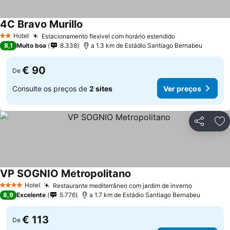
4C Bravo Murillo
Ver preços
Hotel
Estacionamento flexível com horário estendido
Ver preços
2 Estrelas
8,1
Muito boa
8.338
a 1.3 km de Estádio Santiago Bernabeu
€ 90
De
Consulte os preços de
2 sites
Ver preços
Partilhar
Ad
VP SOGNIO Metropolitano
Ver preços
Hotel
Restaurante mediterrâneo com jardim de inverno
Ver preço
4 Estrelas
8,9
Excelente
5.776
a 1.7 km de Estádio Santiago Bernabeu
€ 113
De