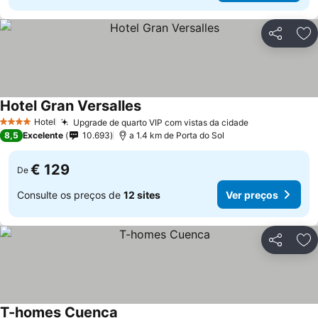
Partilhar
Ad
Hotel Gran Versalles
Ver preços
Hotel
Upgrade de quarto VIP com vistas da cidade
Ver preços
4 Estrelas
8,5
Excelente
10.693
a 1.4 km de Porta do Sol
€ 129
De
Consulte os preços de
12 sites
Ver preços
Partilhar
Ad
T-homes Cuenca