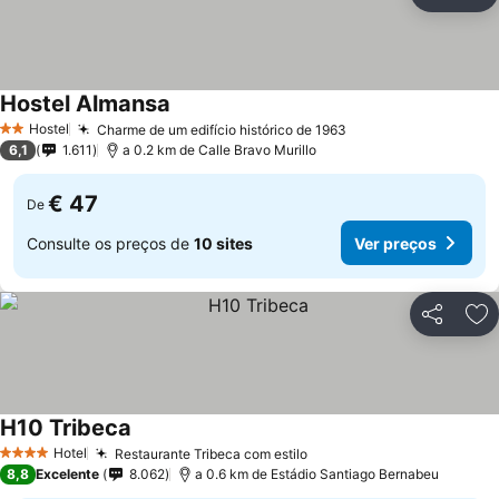
Partilhar
Ad
Hostel Almansa
Ver preços
Hostel
Charme de um edifício histórico de 1963
Ver preços
2 Estrelas
6,1
1.611
a 0.2 km de Calle Bravo Murillo
€ 47
De
Consulte os preços de
10 sites
Ver preços
Partilhar
Ad
H10 Tribeca
Ver preços
Hotel
Restaurante Tribeca com estilo
Ver preços
4 Estrelas
8,8
Excelente
8.062
a 0.6 km de Estádio Santiago Bernabeu