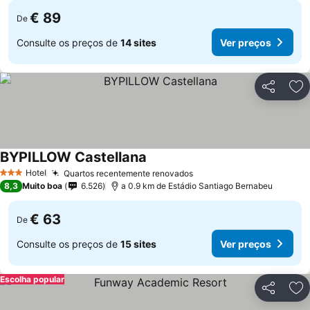
€ 89
De
Consulte os preços de
14 sites
Ver preços
Partilhar
Ad
BYPILLOW Castellana
Ver preços
Hotel
Quartos recentemente renovados
Ver preços
3 Estrelas
8,3
Muito boa
6.526
a 0.9 km de Estádio Santiago Bernabeu
€ 63
De
Consulte os preços de
15 sites
Ver preços
Escolha popular
Partilhar
Ad