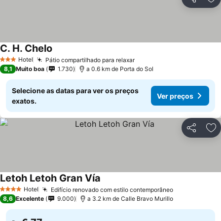
Partilhar
Ad
C. H. Chelo
Ver preços
Hotel
Pátio compartilhado para relaxar
Ver preços
3 Estrelas
8,1
Muito boa
1.730
a 0.6 km de Porta do Sol
Selecione as datas para ver os preços
Ver preços
exatos.
Partilhar
Ad
Letoh Letoh Gran Vía
Ver preços
Hotel
Edifício renovado com estilo contemporâneo
Ver preços
4 Estrelas
8,6
Excelente
9.000
a 3.2 km de Calle Bravo Murillo