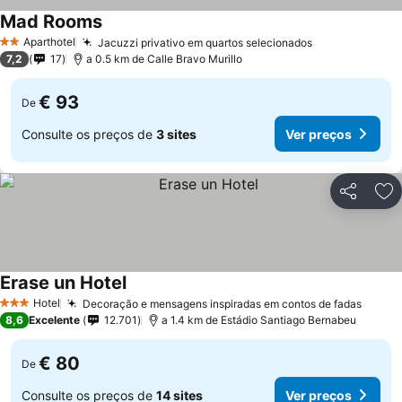
Mad Rooms
Ver preços
Aparthotel
Jacuzzi privativo em quartos selecionados
Ver preços
2 Estrelas
7,2
17
a 0.5 km de Calle Bravo Murillo
€ 93
De
Consulte os preços de
3 sites
Ver preços
Partilhar
Ad
Erase un Hotel
Ver preços
Hotel
Decoração e mensagens inspiradas em contos de fadas
Ver p
3 Estrelas
8,6
Excelente
12.701
a 1.4 km de Estádio Santiago Bernabeu
€ 80
De
Consulte os preços de
14 sites
Ver preços