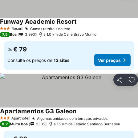
Funway Academic Resort
Ver preços
Resort
Camas retráteis no teto
Ver preços
3 Estrelas
7,5
Boa
3.990
a 1.0 km de Calle Bravo Murillo
€ 79
De
Consulte os preços de
13 sites
Ver preços
Partilhar
Ad
Apartamentos G3 Galeon
Ver preços
Aparthotel
Algumas unidades com terraços privados
Ver preços
3 Estrelas
8,2
Muito boa
2.132
a 1.2 km de Estádio Santiago Bernabeu