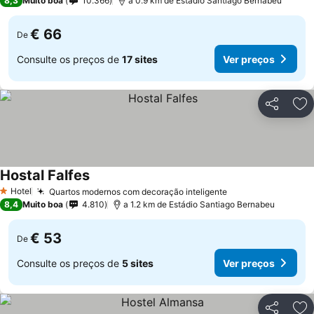
8,3
Muito boa
10.366
a 0.9 km de Estádio Santiago Bernabeu
€ 66
De
Consulte os preços de
17 sites
Ver preços
Partilhar
Ad
Hostal Falfes
Ver preços
Hotel
Quartos modernos com decoração inteligente
Ver preços
1 Estrelas
8,4
Muito boa
4.810
a 1.2 km de Estádio Santiago Bernabeu
€ 53
De
Consulte os preços de
5 sites
Ver preços