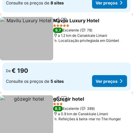
Consulte os preços de
8 sites
Ver preços
Mavilu Luxury Hotel
Partilhar
Adicionar aos favoritos
5 Estrelas
9,7
Excelente
78
a 1.2 km de Canakkale Limani
Localização privilegiada em Gümbet
€ 190
De
Consulte os preços de
5 sites
Ver preços
gözegir hotel
Partilhar
Adicionar aos favoritos
3 Estrelas
8,5
Excelente
389
a 0.9 km de Canakkale Limani
Refeições à beira-mar no The Hunger