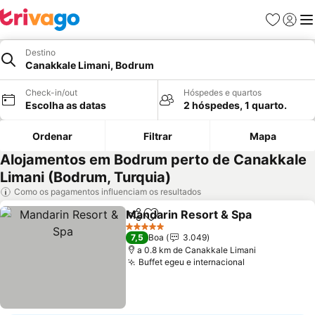
Favoritos
Iniciar
Me
Destino
Canakkale Limani, Bodrum
Check-in/out
Hóspedes e quartos
Escolha as datas
2 hóspedes, 1 quarto.
Ordenar
Filtrar
Mapa
Alojamentos em Bodrum perto de Canakkale
Limani (Bodrum, Turquia)
Como os pagamentos influenciam os resultados
Mandarin Resort & Spa
Partilhar
Adicionar aos favoritos
5 Estrelas
7,5
Boa
3.049
a 0.8 km de Canakkale Limani
Buffet egeu e internacional