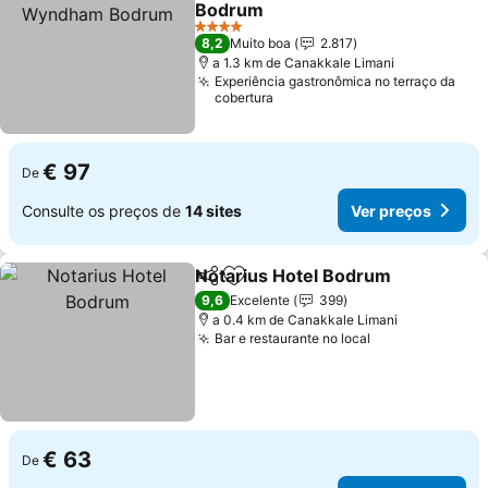
Bodrum
4 Estrelas
8,2
Muito boa
2.817
a 1.3 km de Canakkale Limani
Experiência gastronômica no terraço da
cobertura
€ 97
De
Consulte os preços de
14 sites
Ver preços
Notarius Hotel Bodrum
Partilhar
Adicionar aos favoritos
9,6
Excelente
399
a 0.4 km de Canakkale Limani
Bar e restaurante no local
€ 63
De