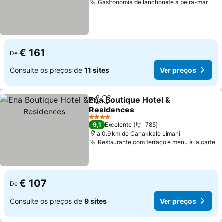
Gastronomia de lanchonete à beira-mar
€ 161
De
Consulte os preços de
11 sites
Ver preços
Ena Boutique Hotel &
Partilhar
Adicionar aos favoritos
Residences
4 Estrelas
9,1
Excelente
785
a 0.9 km de Canakkale Limani
Restaurante com terraço e menu à la carte
€ 107
De
Consulte os preços de
9 sites
Ver preços