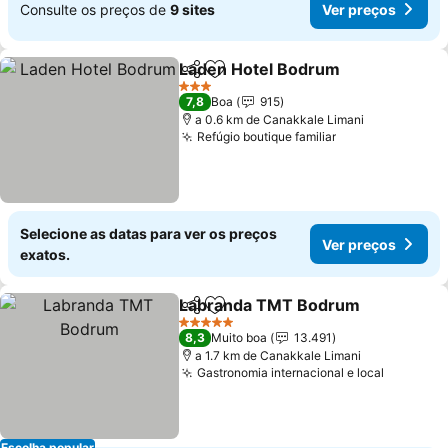
Consulte os preços de
9 sites
Ver preços
Laden Hotel Bodrum
Partilhar
Adicionar aos favoritos
3 Estrelas
7,8
Boa
915
a 0.6 km de Canakkale Limani
Refúgio boutique familiar
Selecione as datas para ver os preços
Ver preços
exatos.
Labranda TMT Bodrum
Partilhar
Adicionar aos favoritos
5 Estrelas
8,3
Muito boa
13.491
a 1.7 km de Canakkale Limani
Gastronomia internacional e local
Escolha popular