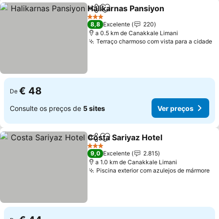
Halikarnas Pansiyon
Partilhar
Adicionar aos favoritos
3 Estrelas
8,8
Excelente
220
a 0.5 km de Canakkale Limani
Terraço charmoso com vista para a cidade
€ 48
De
Consulte os preços de
5 sites
Ver preços
Costa Sariyaz Hotel
Partilhar
Adicionar aos favoritos
3 Estrelas
9,0
Excelente
2.815
a 1.0 km de Canakkale Limani
Piscina exterior com azulejos de mármore