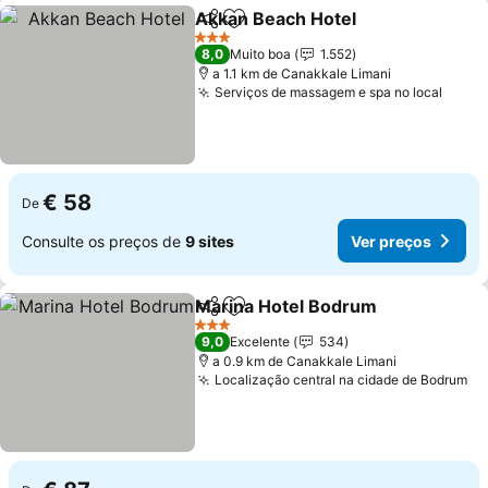
Akkan Beach Hotel
Partilhar
Adicionar aos favoritos
3 Estrelas
8,0
Muito boa
1.552
a 1.1 km de Canakkale Limani
Serviços de massagem e spa no local
€ 58
De
Consulte os preços de
9 sites
Ver preços
Marina Hotel Bodrum
Partilhar
Adicionar aos favoritos
3 Estrelas
9,0
Excelente
534
a 0.9 km de Canakkale Limani
Localização central na cidade de Bodrum