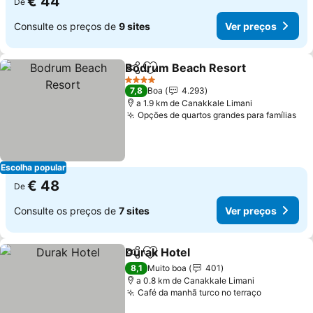
€ 44
De
Consulte os preços de
9 sites
Ver preços
Bodrum Beach Resort
Partilhar
Adicionar aos favoritos
4 Estrelas
7,8
Boa
4.293
a 1.9 km de Canakkale Limani
Opções de quartos grandes para famílias
Escolha popular
€ 48
De
Consulte os preços de
7 sites
Ver preços
Durak Hotel
Partilhar
Adicionar aos favoritos
8,1
Muito boa
401
a 0.8 km de Canakkale Limani
Café da manhã turco no terraço