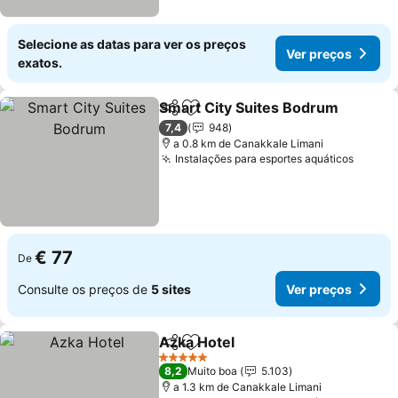
Selecione as datas para ver os preços
Ver preços
exatos.
Smart City Suites Bodrum
Partilhar
Adicionar aos favoritos
7,4
948
a 0.8 km de Canakkale Limani
Instalações para esportes aquáticos
€ 77
De
Consulte os preços de
5 sites
Ver preços
Azka Hotel
Partilhar
Adicionar aos favoritos
5 Estrelas
8,2
Muito boa
5.103
a 1.3 km de Canakkale Limani