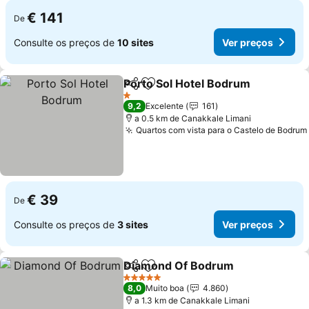
€ 141
De
Consulte os preços de
10 sites
Ver preços
Porto Sol Hotel Bodrum
Partilhar
Adicionar aos favoritos
1 Estrelas
9,2
Excelente
161
a 0.5 km de Canakkale Limani
Quartos com vista para o Castelo de Bodrum
€ 39
De
Consulte os preços de
3 sites
Ver preços
Diamond Of Bodrum
Partilhar
Adicionar aos favoritos
5 Estrelas
8,0
Muito boa
4.860
a 1.3 km de Canakkale Limani