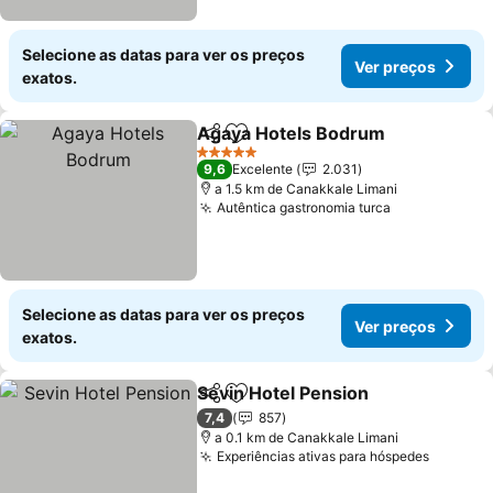
Selecione as datas para ver os preços
Ver preços
exatos.
Agaya Hotels Bodrum
Partilhar
Adicionar aos favoritos
5 Estrelas
9,6
Excelente
2.031
a 1.5 km de Canakkale Limani
Autêntica gastronomia turca
Selecione as datas para ver os preços
Ver preços
exatos.
Sevin Hotel Pension
Partilhar
Adicionar aos favoritos
7,4
857
a 0.1 km de Canakkale Limani
Experiências ativas para hóspedes