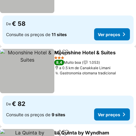
€ 58
De
Consulte os preços de
11 sites
Ver preços
Moonshine Hotel & Suites
Partilhar
Adicionar aos favoritos
3 Estrelas
8,4
Muito boa
1.053
a 0.5 km de Canakkale Limani
Gastronomia otomana tradicional
€ 82
De
Consulte os preços de
9 sites
Ver preços
La Quinta by Wyndham
Partilhar
Adicionar aos favoritos