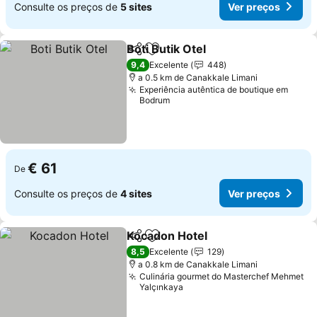
Consulte os preços de
5 sites
Ver preços
Boti Butik Otel
Partilhar
Adicionar aos favoritos
9,4
Excelente
448
a 0.5 km de Canakkale Limani
Experiência autêntica de boutique em
Bodrum
€ 61
De
Consulte os preços de
4 sites
Ver preços
Kocadon Hotel
Partilhar
Adicionar aos favoritos
8,5
Excelente
129
a 0.8 km de Canakkale Limani
Culinária gourmet do Masterchef Mehmet
Yalçınkaya