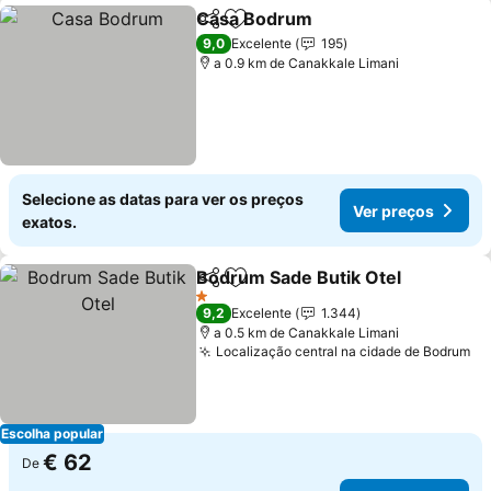
Casa Bodrum
Partilhar
Adicionar aos favoritos
9,0
Excelente
195
a 0.9 km de Canakkale Limani
Selecione as datas para ver os preços
Ver preços
exatos.
Bodrum Sade Butik Otel
Partilhar
Adicionar aos favoritos
1 Estrelas
9,2
Excelente
1.344
a 0.5 km de Canakkale Limani
Localização central na cidade de Bodrum
Escolha popular
€ 62
De