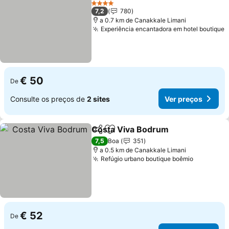
4 Estrelas
7,2
780
a 0.7 km de Canakkale Limani
Experiência encantadora em hotel boutique
€ 50
De
Consulte os preços de
2 sites
Ver preços
Costa Viva Bodrum
Partilhar
Adicionar aos favoritos
7,5
Boa
351
a 0.5 km de Canakkale Limani
Refúgio urbano boutique boêmio
€ 52
De