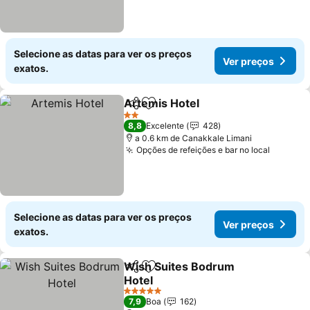
Selecione as datas para ver os preços
Ver preços
exatos.
Artemis Hotel
Partilhar
Adicionar aos favoritos
2 Estrelas
8,8
Excelente
428
a 0.6 km de Canakkale Limani
Opções de refeições e bar no local
Selecione as datas para ver os preços
Ver preços
exatos.
Wish Suites Bodrum
Partilhar
Adicionar aos favoritos
Hotel
5 Estrelas
7,9
Boa
162