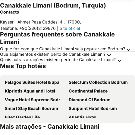
Canakkale Limani (Bodrum, Turquia)
Contacto
Kayserili Ahmet Pasa Caddesi 4
,
17000
,
Telefone
:
+90(286)2129876
|
Site oficial
Perguntas frequentes sobre Canakkale
Limani
O que faz com que Canakkale Limani seja popular em Bodrum?
Que alojamentos existem perto de Canakkale Limani?
Quais outras atrações existem perto de Canakkale Limani?
Mais Top hotéis
Pelagos Suites Hotel & Spa
Selectum Collection Bodrum
Kipriotis Aqualand Hotel
Continental Palace
Vogue Hotel Supreme Bodrum
Diamond Of Bodrum
Smart Stay Beach Bodrum
Sunpoint Hotel Bodrum
Bitez Garden Life
Atlantis Hotel
Mais atrações - Canakkale Limani
Bodrum Holiday Resort & Spa
Lujo Hotel Bodrum
Mandarin Oriental, Bodrum
Apollon Hotel