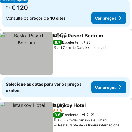
€ 120
De
Consulte os preços de
10 sites
Ver preços
Başka Resort Bodrum
Partilhar
Adicionar aos favoritos
8,7
Excelente
28
a 1.7 km de Canakkale Limani
Selecione as datas para ver os preços
Ver preços
exatos.
Istankoy Hotel
Partilhar
Adicionar aos favoritos
3 Estrelas
8,6
Excelente
2.121
a 0.7 km de Canakkale Limani
Restaurante de culinária internacional