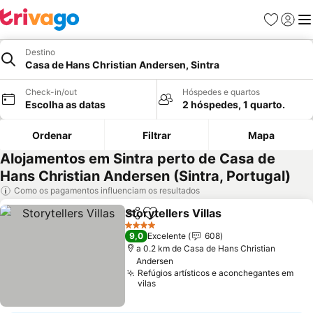
Favoritos
Iniciar
Me
Destino
Casa de Hans Christian Andersen, Sintra
Check-in/out
Hóspedes e quartos
Escolha as datas
2 hóspedes, 1 quarto.
Ordenar
Filtrar
Mapa
Alojamentos em Sintra perto de Casa de
Hans Christian Andersen (Sintra, Portugal)
Como os pagamentos influenciam os resultados
Storytellers Villas
Partilhar
Adicionar aos favoritos
Ver preç
4 Estrelas
9,0
Excelente
608
a 0.2 km de Casa de Hans Christian
Andersen
Refúgios artísticos e aconchegantes em
vilas