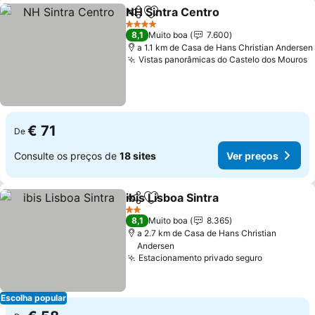
NH Sintra Centro
Partilhar
Adicionar aos favoritos
Ver preç
4 Estrelas
8,1
Muito boa
7.600
a 1.1 km de Casa de Hans Christian Andersen
Vistas panorâmicas do Castelo dos Mouros
V
€ 71
De
Consulte os preços de
18 sites
Ver preços
ibis Lisboa Sintra
Partilhar
Adicionar aos favoritos
Ver preço
2 Estrelas
8,1
Muito boa
8.365
a 2.7 km de Casa de Hans Christian
Andersen
Estacionamento privado seguro
Ver preço
Escolha popular