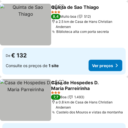
Quinta de Sao Thiago
Partilhar
Adicionar aos favoritos
Ver 
3 Estrelas
8,4
Muito boa
512
a 2.5 km de Casa de Hans Christian
Andersen
Biblioteca alta com porta secreta
Ver preç
€ 132
De
Consulte os preços de
1 site
Ver preços
Casa de Hospedes D.
Partilhar
Adicionar aos favoritos
Maria Parreirinha
Ver preços
3 Estrelas
7,7
Boa
1.493
a 0.8 km de Casa de Hans Christian
Andersen
Castelo dos Mouros e vistas da montanha
Ve