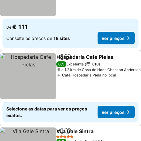
€ 111
De
Consulte os preços de
18 sites
Ver preços
Hospedaria Cafe Pielas
Partilhar
Adicionar aos favoritos
Ver
8,5
Excelente
810
a 1.2 km de Casa de Hans Christian Andersen
Café Hospedaria Piela no local
Ver preço
Selecione as datas para ver os preços
Ver preços
exatos.
Vila Gale Sintra
Partilhar
Adicionar aos favoritos
Ver preços
5 Estrelas