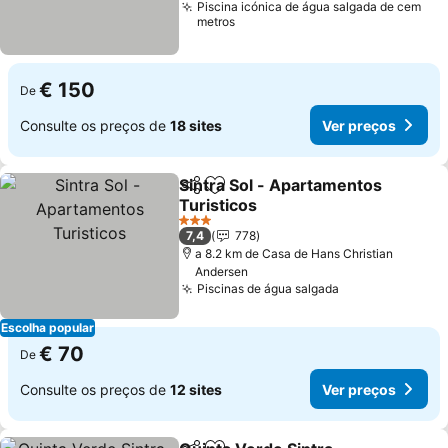
Piscina icónica de água salgada de cem
metros
€ 150
De
Consulte os preços de
18 sites
Ver preços
Sintra Sol - Apartamentos
Partilhar
Adicionar aos favoritos
Turisticos
Ver preços
3 Estrelas
7,4
778
a 8.2 km de Casa de Hans Christian
Andersen
Piscinas de água salgada
Ver preços
Escolha popular
€ 70
De
Consulte os preços de
12 sites
Ver preços