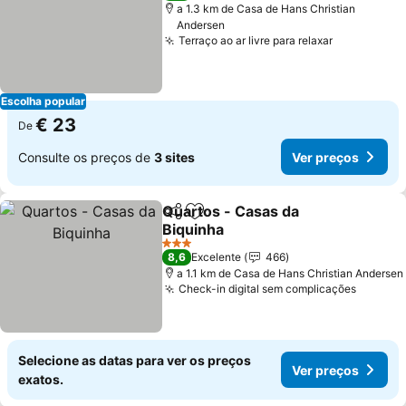
a 1.3 km de Casa de Hans Christian
Andersen
Terraço ao ar livre para relaxar
Ver preço
Escolha popular
€ 23
De
Consulte os preços de
3 sites
Ver preços
Quartos - Casas da
Partilhar
Adicionar aos favoritos
Biquinha
Ver preços
3 Estrelas
8,6
Excelente
466
a 1.1 km de Casa de Hans Christian Andersen
Check-in digital sem complicações
Ver pr
Selecione as datas para ver os preços
Ver preços
exatos.