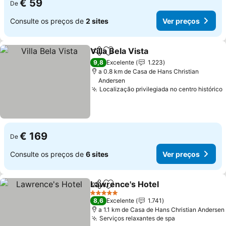
€ 59
De
Consulte os preços de
2 sites
Ver preços
Villa Bela Vista
Partilhar
Adicionar aos favoritos
Ver preços
9,8
Excelente
1.223
a 0.8 km de Casa de Hans Christian
Andersen
Localização privilegiada no centro histórico
€ 169
De
Consulte os preços de
6 sites
Ver preços
Lawrence's Hotel
Partilhar
Adicionar aos favoritos
Ver preç
5 Estrelas
8,6
Excelente
1.741
a 1.1 km de Casa de Hans Christian Andersen
Serviços relaxantes de spa
Ver preços