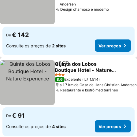
Andersen
Design charmoso e moderno
Ver preços
€ 142
De
Consulte os preços de
2 sites
Ver preços
Quinta dos Lobos
Partilhar
Adicionar aos favoritos
Boutique Hotel - Nature
Experience
Ver preços
3 Estrelas
8,6
Excelente
1.514
a 1.7 km de Casa de Hans Christian Andersen
Restaurante e bistrô mediterrâneo
Ver pre
€ 91
De
Consulte os preços de
4 sites
Ver preços