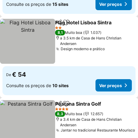
Consulte os preços de
15 sites
Ver preços
Flag Hotel Lisboa Sintra
Partilhar
Adicionar aos favoritos
Ve
2 Estrelas
8,1
Muito boa
1.037
a 3.5 km de Casa de Hans Christian
Andersen
Design moderno e prático
Ver preços
€ 54
De
Consulte os preços de
10 sites
Ver preços
Pestana Sintra Golf
Partilhar
Adicionar aos favoritos
Ver pr
4 Estrelas
8,3
Muito boa
12.657
a 3.4 km de Casa de Hans Christian
Andersen
Jantar no tradicional Restaurante Mourisco
V