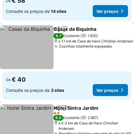
€ 58
De
Consulte os preços de
14 sites
Ver preços
Casas da Biquinha
Partilhar
Adicionar aos favoritos
Ver pre
8,7
Excelente
1.920
a 1.1 km de Casa de Hans Christian Andersen
Cozinhas totalmente equipadas
Ver preço
€ 40
De
Consulte os preços de
3 sites
Ver preços
Hotel Sintra Jardim
Partilhar
Adicionar aos favoritos
Ver pr
2 Estrelas
9,0
Excelente
2.987
a 0.3 km de Casa de Hans Christian
Andersen
Residência histórica em solar do século XIX