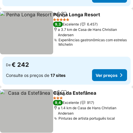
Penha Longa Resort
Partilhar
Adicionar aos favoritos
Ver p
5 Estrelas
9,3
Excelente
6.457
a 3.7 km de Casa de Hans Christian
Andersen
Experiências gastronômicas com estrelas
Michelin
€ 242
De
Consulte os preços de
17 sites
Ver preços
Casa da Estefânea
Partilhar
Adicionar aos favoritos
Ver pre
3 Estrelas
9,4
Excelente
917
a 1.4 km de Casa de Hans Christian
Andersen
Pinturas de artista português local
Ver pre