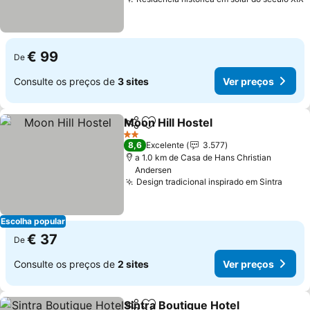
V
€ 99
De
Consulte os preços de
3 sites
Ver preços
Moon Hill Hostel
Partilhar
Adicionar aos favoritos
Ver preço
2 Estrelas
8,6
Excelente
3.577
a 1.0 km de Casa de Hans Christian
Andersen
Design tradicional inspirado em Sintra
Ver 
Escolha popular
€ 37
De
Consulte os preços de
2 sites
Ver preços
Sintra Boutique Hotel