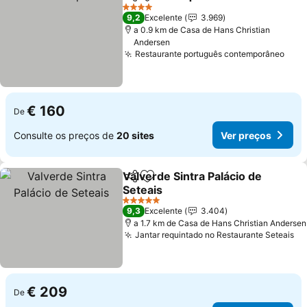
Partilhar
Adicionar aos favoritos
Ver 
4 Estrelas
9,2
Excelente
3.969
a 0.9 km de Casa de Hans Christian
Andersen
Restaurante português contemporâneo
Ver 
€ 160
De
Consulte os preços de
20 sites
Ver preços
Valverde Sintra Palácio de
Partilhar
Adicionar aos favoritos
Seteais
Ver preços
5 Estrelas
9,3
Excelente
3.404
a 1.7 km de Casa de Hans Christian Andersen
Jantar requintado no Restaurante Seteais
Ve
€ 209
De