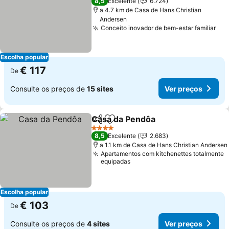
8,5
Excelente
6.724
a 4.7 km de Casa de Hans Christian
Andersen
Conceito inovador de bem-estar familiar
Ver
Escolha popular
€ 117
De
Consulte os preços de
15 sites
Ver preços
Casa da Pendôa
Partilhar
Adicionar aos favoritos
Ver preço
4 Estrelas
8,5
Excelente
2.683
a 1.1 km de Casa de Hans Christian Andersen
Apartamentos com kitchenettes totalmente
equipadas
Escolha popular
€ 103
De
Consulte os preços de
4 sites
Ver preços