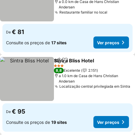
a 0.0 km de Casa de Hans Christian
Andersen
Restaurante familiar no local
Ver preços
€ 81
De
Consulte os preços de
17 sites
Ver preços
Sintra Bliss Hotel
Partilhar
Adicionar aos favoritos
Ver preç
3 Estrelas
8,8
Excelente
2.151
a 1.0 km de Casa de Hans Christian
Andersen
Localização central privilegiada em Sintra
Ve
€ 95
De
Consulte os preços de
19 sites
Ver preços