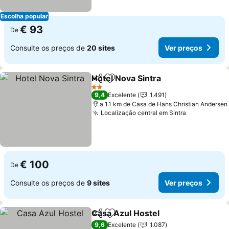
Escolha popular
€ 93
De
Consulte os preços de
20 sites
Ver preços
Hotel Nova Sintra
Partilhar
Adicionar aos favoritos
Ver preç
2 Estrelas
9,4
Excelente
1.491
a 1.1 km de Casa de Hans Christian Andersen
Localização central em Sintra
Ver preços
€ 100
De
Consulte os preços de
9 sites
Ver preços
Casa Azul Hostel
Partilhar
Adicionar aos favoritos
Ver preç
9,6
Excelente
1.087