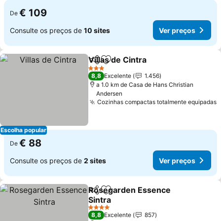
€ 109
De
Consulte os preços de
10 sites
Ver preços
Villas de Cintra
Partilhar
Adicionar aos favoritos
Ver preços
3 Estrelas
8,8
Excelente
1.456
a 1.0 km de Casa de Hans Christian
Andersen
Cozinhas compactas totalmente equipadas
V
Escolha popular
€ 88
De
Consulte os preços de
2 sites
Ver preços
Rosegarden Essence
Partilhar
Adicionar aos favoritos
Sintra
Ver preços
4 Estrelas
8,8
Excelente
857