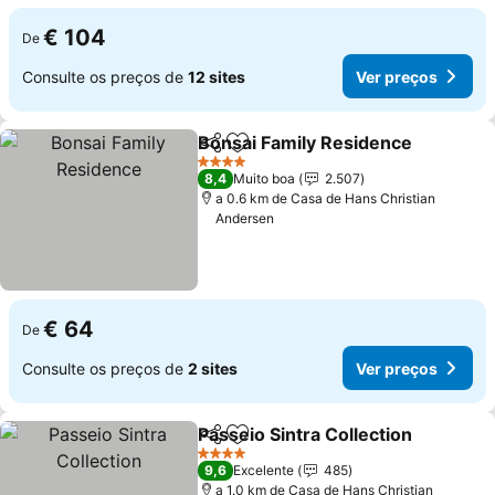
€ 104
De
Consulte os preços de
12 sites
Ver preços
Bonsai Family Residence
Partilhar
Adicionar aos favoritos
V
4 Estrelas
8,4
Muito boa
2.507
a 0.6 km de Casa de Hans Christian
Andersen
€ 64
De
Consulte os preços de
2 sites
Ver preços
Passeio Sintra Collection
Partilhar
Adicionar aos favoritos
V
4 Estrelas
9,6
Excelente
485
a 1.0 km de Casa de Hans Christian