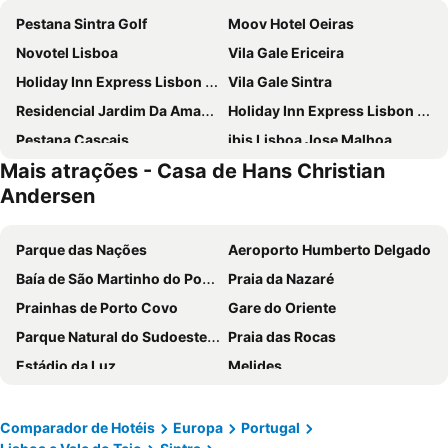
Pestana Sintra Golf
Moov Hotel Oeiras
Novotel Lisboa
Vila Gale Ericeira
Holiday Inn Express Lisbon - Alfragide by IHG
Vila Gale Sintra
Residencial Jardim Da Amadora
Holiday Inn Express Lisbon - Oeiras By Ihg
Pestana Cascais
ibis Lisboa Jose Malhoa
Mais atrações - Casa de Hans Christian
ibis Lisboa Sintra
MS Aparthotel
Andersen
INATEL Oeiras
Hotel Londres Estoril
ibis Lisboa Alfragide
Hotel Lido
Parque das Nações
Aeroporto Humberto Delgado
Hotel Alvorada
Flag Hotel Lisboa Oeiras
Baía de São Martinho do Porto
Praia da Nazaré
Flag Hotel Lisboa Sintra
Eurostars Cascais
Prainhas de Porto Covo
Gare do Oriente
B&B HOTEL Lisboa Oeiras
Hotel Riviera Carcavelos
Parque Natural do Sudoeste Alentejano e Costa Vicentina
Praia das Rocas
Hotel Real Oeiras
Amazonia Jamor Hotel
Estádio da Luz
Melides
Arribas Sintra Hotel
SANA Metropolitan Hotel
Baleal
Portinho da Arrábida
Hotel Baia
Carcavelos Beach Hotel
Barragem do Alqueva
Praia de Buarcos
Comparador de Hotéis
Europa
Portugal
Lagoas Park Hotel
EVOLUTION Cascais-Estoril Hotel