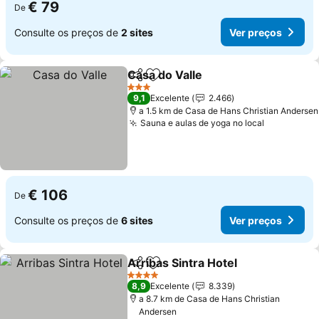
€ 79
De
Consulte os preços de
2 sites
Ver preços
Casa do Valle
Partilhar
Adicionar aos favoritos
Ver preços
3 Estrelas
9,1
Excelente
2.466
a 1.5 km de Casa de Hans Christian Andersen
Sauna e aulas de yoga no local
Ver preço
€ 106
De
Consulte os preços de
6 sites
Ver preços
Arribas Sintra Hotel
Partilhar
Adicionar aos favoritos
Ver pr
4 Estrelas
8,9
Excelente
8.339
a 8.7 km de Casa de Hans Christian
Andersen