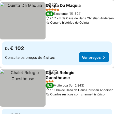
Quinta Da Maquia
Partilhar
Adicionar aos favoritos
Ver preç
5 Estrelas
9,4
Excelente
394
a 1.7 km de Casa de Hans Christian Andersen
Cenário histórico de Quinta
Ver preços
€ 102
De
Consulte os preços de
4 sites
Ver preços
Chalet Relogio
Partilhar
Adicionar aos favoritos
Guesthouse
Ver preços
3 Estrelas
8,2
Muito boa
2.843
a 1.1 km de Casa de Hans Christian Andersen
Quartos rústicos com charme histórico
Ver 