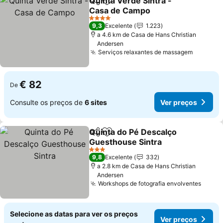
Quinta Verde Sintra -
Partilhar
Adicionar aos favoritos
Casa de Campo
Ver preços
4 Estrelas
9,3
Excelente
1.223
a 4.6 km de Casa de Hans Christian
Andersen
Serviços relaxantes de massagem
Ver pre
€ 82
De
Consulte os preços de
6 sites
Ver preços
Quinta do Pé Descalço
Partilhar
Adicionar aos favoritos
Guesthouse Sintra
Ver preços
3 Estrelas
9,8
Excelente
332
a 2.8 km de Casa de Hans Christian
Andersen
Workshops de fotografia envolventes
Ver p
Selecione as datas para ver os preços
Ver preços