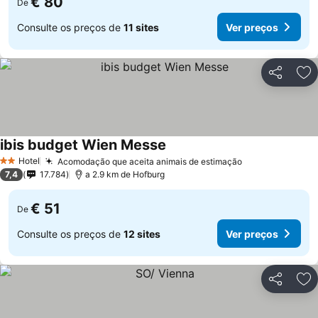
€ 80
De
Consulte os preços de
11 sites
Ver preços
Partilhar
Ad
ibis budget Wien Messe
Hotel
Acomodação que aceita animais de estimação
2 Estrelas
7,4
17.784
a 2.9 km de Hofburg
€ 51
De
Consulte os preços de
12 sites
Ver preços
Partilhar
Ad