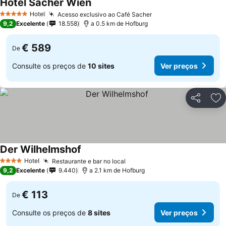
Hotel Sacher Wien
Hotel
Acesso exclusivo ao Café Sacher
5 Estrelas
9,2
Excelente
18.558
a 0.5 km de Hofburg
€ 589
De
Consulte os preços de
10 sites
Ver preços
Partilhar
Ad
Der Wilhelmshof
Hotel
Restaurante e bar no local
4 Estrelas
9,2
Excelente
9.440
a 2.1 km de Hofburg
€ 113
De
Consulte os preços de
8 sites
Ver preços