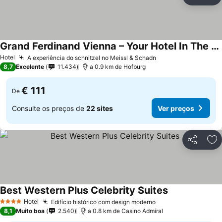
Partilhar
Ad
Grand Ferdinand Vienna – Your Hotel In The City Center
Hotel
A experiência do schnitzel no Meissl & Schadn
8,7
Excelente
11.434
a 0.9 km de Hofburg
€ 111
De
Consulte os preços de
22 sites
Ver preços
Partilhar
Ad
Best Western Plus Celebrity Suites
Hotel
Edifício histórico com design moderno
4 Estrelas
8,1
Muito boa
2.540
a 0.8 km de Casino Admiral