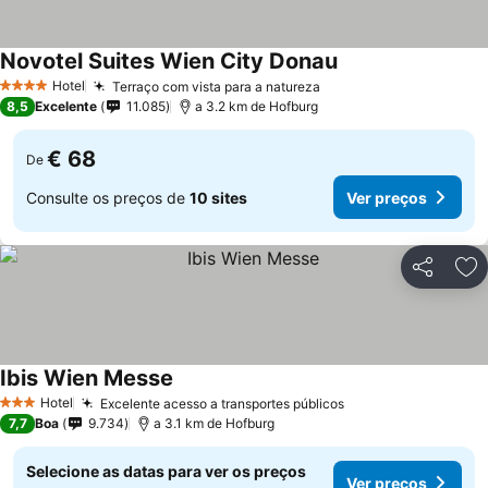
Novotel Suites Wien City Donau
Hotel
Terraço com vista para a natureza
4 Estrelas
8,5
Excelente
11.085
a 3.2 km de Hofburg
€ 68
De
Consulte os preços de
10 sites
Ver preços
Partilhar
Ad
Ibis Wien Messe
Hotel
Excelente acesso a transportes públicos
3 Estrelas
7,7
Boa
9.734
a 3.1 km de Hofburg
Selecione as datas para ver os preços
Ver preços