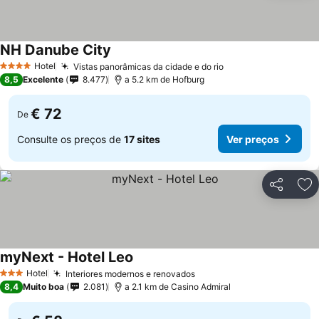
NH Danube City
Hotel
Vistas panorâmicas da cidade e do rio
4 Estrelas
8,5
Excelente
8.477
a 5.2 km de Hofburg
€ 72
De
Consulte os preços de
17 sites
Ver preços
Partilhar
Ad
myNext - Hotel Leo
Hotel
Interiores modernos e renovados
3 Estrelas
8,4
Muito boa
2.081
a 2.1 km de Casino Admiral