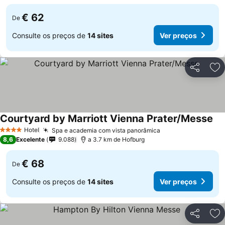
€ 62
De
Consulte os preços de
14 sites
Ver preços
Partilhar
Ad
Courtyard by Marriott Vienna Prater/Messe
Hotel
Spa e academia com vista panorâmica
4 Estrelas
8,6
Excelente
9.088
a 3.7 km de Hofburg
€ 68
De
Consulte os preços de
14 sites
Ver preços
Partilhar
Ad