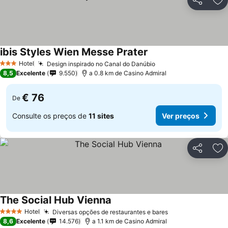
Partilhar
Ad
ibis Styles Wien Messe Prater
Hotel
Design inspirado no Canal do Danúbio
3 Estrelas
8,5
Excelente
9.550
a 0.8 km de Casino Admiral
€ 76
De
Consulte os preços de
11 sites
Ver preços
Partilhar
Ad
The Social Hub Vienna
Hotel
Diversas opções de restaurantes e bares
4 Estrelas
8,6
Excelente
14.576
a 1.1 km de Casino Admiral