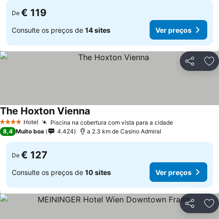
€ 119
De
Consulte os preços de
14 sites
Ver preços
Partilhar
Ad
The Hoxton Vienna
Hotel
Piscina na cobertura com vista para a cidade
4 Estrelas
8,4
Muito boa
4.424
a 2.3 km de Casino Admiral
€ 127
De
Consulte os preços de
10 sites
Ver preços
Partilhar
Ad