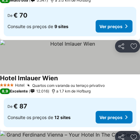
8,2
Muito boa
5.547
a 3.0 km de Hofburg
€ 70
De
Consulte os preços de
9 sites
Ver preços
Partilhar
Ad
Hotel Imlauer Wien
Hotel
Quartos com varanda ou terraço privativo
4 Estrelas
8,9
Excelente
12.016
a 1.7 km de Hofburg
€ 87
De
Consulte os preços de
12 sites
Ver preços