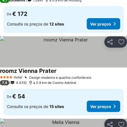
9,1
Excelente
1.384
a 0.8 km de Hofburg
€ 172
De
Consulte os preços de
12 sites
Ver preços
Partilhar
Ad
roomz Vienna Prater
Hotel
Design moderno e quartos confortáveis
4 Estrelas
7,4
4.435
a 0.9 km de Casino Admiral
€ 54
De
Consulte os preços de
15 sites
Ver preços