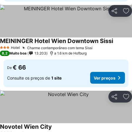
Partilhar
Ad
MEININGER Hotel Wien Downtown Sissi
Hotel
Charme contemporâneo com tema Sissi
3 Estrelas
8,2
Muito boa
13.203
a 1.6 km de Hofburg
€ 66
De
Consulte os preços de
1 site
Ver preços
Partilhar
Ad
Novotel Wien City