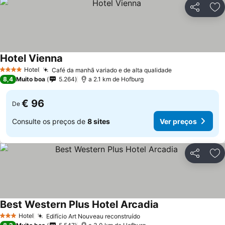
Partilhar
Ad
Hotel Vienna
Hotel
Café da manhã variado e de alta qualidade
4 Estrelas
8,4
Muito boa
5.264
a 2.1 km de Hofburg
€ 96
De
Consulte os preços de
8 sites
Ver preços
Partilhar
Ad
Best Western Plus Hotel Arcadia
Hotel
Edifício Art Nouveau reconstruído
3 Estrelas