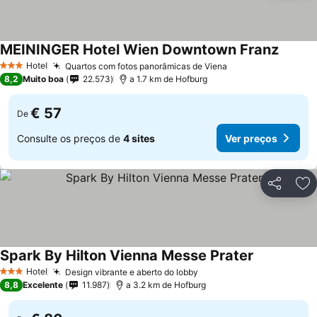
MEININGER Hotel Wien Downtown Franz
Hotel
Quartos com fotos panorâmicas de Viena
3 Estrelas
8,2
Muito boa
22.573
a 1.7 km de Hofburg
€ 57
De
Consulte os preços de
4 sites
Ver preços
Partilhar
Ad
Spark By Hilton Vienna Messe Prater
Hotel
Design vibrante e aberto do lobby
3 Estrelas
8,8
Excelente
11.987
a 3.2 km de Hofburg