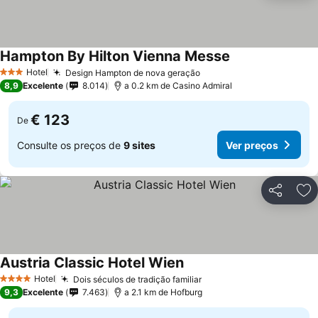
Hampton By Hilton Vienna Messe
Hotel
Design Hampton de nova geração
3 Estrelas
8,9
Excelente
8.014
a 0.2 km de Casino Admiral
€ 123
De
Consulte os preços de
9 sites
Ver preços
Partilhar
Ad
Austria Classic Hotel Wien
Hotel
Dois séculos de tradição familiar
4 Estrelas
9,3
Excelente
7.463
a 2.1 km de Hofburg