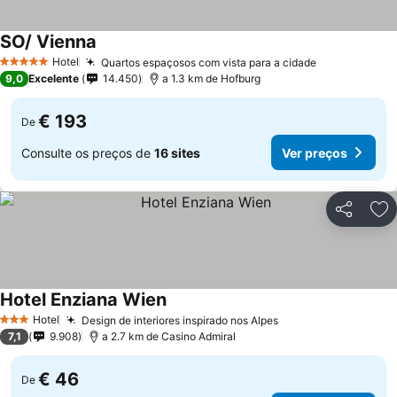
SO/ Vienna
Hotel
Quartos espaçosos com vista para a cidade
5 Estrelas
9,0
Excelente
14.450
a 1.3 km de Hofburg
€ 193
De
Consulte os preços de
16 sites
Ver preços
Partilhar
Ad
Hotel Enziana Wien
Hotel
Design de interiores inspirado nos Alpes
3 Estrelas
7,1
9.908
a 2.7 km de Casino Admiral
€ 46
De