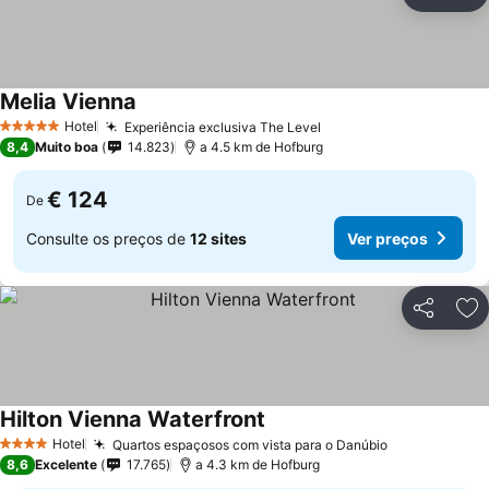
Partilhar
Ad
Melia Vienna
Hotel
Experiência exclusiva The Level
5 Estrelas
8,4
Muito boa
14.823
a 4.5 km de Hofburg
€ 124
De
Consulte os preços de
12 sites
Ver preços
Partilhar
Ad
Hilton Vienna Waterfront
Hotel
Quartos espaçosos com vista para o Danúbio
4 Estrelas
8,6
Excelente
17.765
a 4.3 km de Hofburg