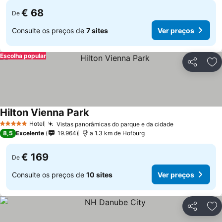
€ 68
De
Consulte os preços de
7 sites
Ver preços
Escolha popular
Partilhar
Ad
Hilton Vienna Park
Hotel
Vistas panorâmicas do parque e da cidade
5 Estrelas
8,5
Excelente
19.964
a 1.3 km de Hofburg
€ 169
De
Consulte os preços de
10 sites
Ver preços
Partilhar
Ad