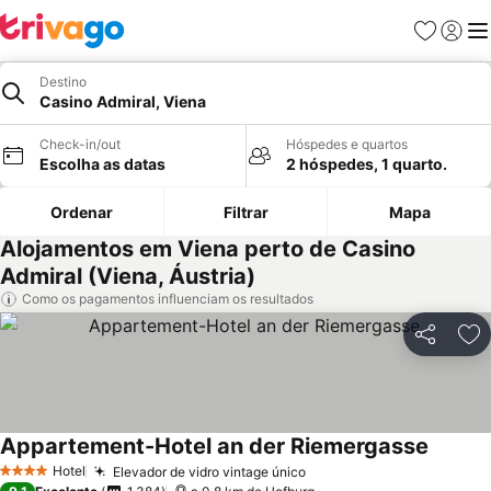
Favoritos
Iniciar
Me
Destino
Casino Admiral, Viena
Check-in/out
Hóspedes e quartos
Escolha as datas
2 hóspedes, 1 quarto.
Ordenar
Filtrar
Mapa
Alojamentos em Viena perto de Casino
Admiral (Viena, Áustria)
Como os pagamentos influenciam os resultados
Partilhar
Ad
Appartement-Hotel an der Riemergasse
Hotel
Elevador de vidro vintage único
4 Estrelas