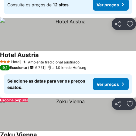
Consulte os preços de
12 sites
Ver preços
Partilhar
Ad
Hotel Austria
Hotel
Ambiente tradicional austríaco
3 Estrelas
9,1
Excelente
6.751
a 1.0 km de Hofburg
Selecione as datas para ver os preços
Ver preços
exatos.
Escolha popular
Partilhar
Ad
Zoku Vienna