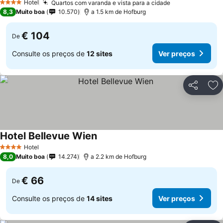
Hotel
Quartos com varanda e vista para a cidade
4 Estrelas
8,3
Muito boa
10.570
a 1.5 km de Hofburg
€ 104
De
Consulte os preços de
12 sites
Ver preços
Partilhar
Ad
Hotel Bellevue Wien
Hotel
4 Estrelas
8,0
Muito boa
14.274
a 2.2 km de Hofburg
€ 66
De
Consulte os preços de
14 sites
Ver preços