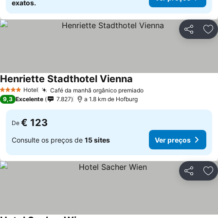
exatos.
Partilhar
Ad
Henriette Stadthotel Vienna
Hotel
Café da manhã orgânico premiado
4 Estrelas
9,3
Excelente
7.827
a 1.8 km de Hofburg
€ 123
De
Consulte os preços de
15 sites
Ver preços
Partilhar
Ad