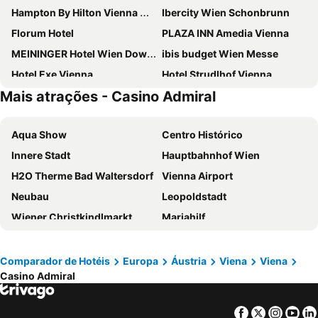
Hampton By Hilton Vienna City West
Ibercity Wien Schonbrunn
Florum Hotel
PLAZA INN Amedia Vienna
MEININGER Hotel Wien Downtown Sissi
ibis budget Wien Messe
Hotel Exe Vienna
Hotel Strudlhof Vienna
Mais atrações - Casino Admiral
ibis Wien Mariahilf
H+ Hotel Wien
Hilton Vienna Waterfront
Hotel Hadrigan
Aqua Show
Centro Histórico
JUFA Hotel Wien City
Appartement-Hotel an der Riemergasse
Innere Stadt
Hauptbahnhof Wien
Melia Vienna
Doubletree by Hilton Vienna Schonbrunn
H2O Therme Bad Waltersdorf
Vienna Airport
Hotel Post Wien
a&o Wien Hauptbahnhof
Neubau
Leopoldstadt
ibis budget Wien Sankt Marx
NH Wien City
Wiener Christkindlmarkt
Mariahilf
Holiday Inn Vienna City By Ihg
ibis Styles Wien Messe Prater
Landstraße
Hofburg
ibis Wien Hauptbahnhof
Aparthotel - Smart Apart Living
Staatsoper
Liesing
Aparthotel Adagio Vienna City
Hotel Schani Wien Hauptbahnhof
Comparador de Hotéis
Europa
Áustria
Viena
Viena
Casino Admiral
Wien Mitte - The Mall
Prefeitura de Viena
NH Wien Belvedere
Campanile Vienna South
Rathauspark
Stephansdom
Garner Hotel Vienna by IHG
Hotel Enziana Wien
Facebook
Twitter
Insta
Yo