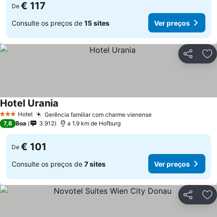
€ 117
De
Consulte os preços de
15 sites
Ver preços
Partilhar
Ad
Hotel Urania
Hotel
Gerência familiar com charme vienense
3 Estrelas
7,8
Boa
3.912
a 1.9 km de Hofburg
€ 101
De
Consulte os preços de
7 sites
Ver preços
Partilhar
Ad