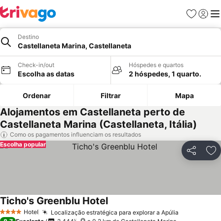
Favoritos
Iniciar
Me
Destino
Castellaneta Marina, Castellaneta
Check-in/out
Hóspedes e quartos
Escolha as datas
2 hóspedes, 1 quarto.
Ordenar
Filtrar
Mapa
Alojamentos em Castellaneta perto de
Castellaneta Marina (Castellaneta, Itália)
Como os pagamentos influenciam os resultados
Escolha popular
Partilhar
Ad
Ticho's Greenblu Hotel
Hotel
Localização estratégica para explorar a Apúlia
4 Estrelas