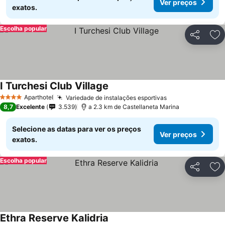
Ver preços
exatos.
Escolha popular
Partilhar
Ad
I Turchesi Club Village
Aparthotel
Variedade de instalações esportivas
4 Estrelas
8,7
Excelente
3.539
a 2.3 km de Castellaneta Marina
Selecione as datas para ver os preços
Ver preços
exatos.
Escolha popular
Partilhar
Ad
Ethra Reserve Kalidria