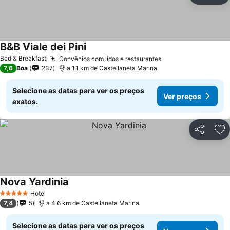
B&B Viale dei Pini
Bed & Breakfast
Convênios com lidos e restaurantes
7,6
Boa
237
a 1.1 km de Castellaneta Marina
Selecione as datas para ver os preços
Ver preços
exatos.
Partilhar
Ad
Nova Yardinia
Hotel
5 Estrelas
7,4
5
a 4.6 km de Castellaneta Marina
Selecione as datas para ver os preços