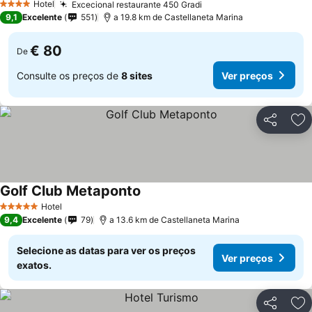
Hotel
Excecional restaurante 450 Gradi
4 Estrelas
9,1
Excelente
551
a 19.8 km de Castellaneta Marina
€ 80
De
Consulte os preços de
8 sites
Ver preços
Partilhar
Ad
Golf Club Metaponto
Hotel
5 Estrelas
9,4
Excelente
79
a 13.6 km de Castellaneta Marina
Selecione as datas para ver os preços
Ver preços
exatos.
Partilhar
Ad