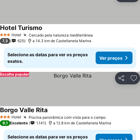
Hotel Turismo
Hotel
Cercado pela natureza mediterrânea
3 Estrelas
7,3
625
a 14.3 km de Castellaneta Marina
Selecione as datas para ver os preços
Ver preços
exatos.
Escolha popular
Partilhar
Ad
Borgo Valle Rita
Hotel
Piscina panorâmica com vista para o campo
3 Estrelas
9,1
Excelente
1.141
a 12.8 km de Castellaneta Marina
Selecione as datas para ver os preços