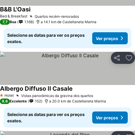
B&B L'Oasi
Bed & Breakfast
Quartos recém-renovados
7,7
Boa
1.168
a 14.1 km de Castellaneta Marina
Selecione as datas para ver os preços
Ver preços
exatos.
Partilhar
Ad
Albergo Diffuso Il Casale
Hotel
Vistas panorâmicas da gravina dos quartos
1 Estrelas
9,6
Excelente
152
a 20.0 km de Castellaneta Marina
Selecione as datas para ver os preços
Ver preços
exatos.