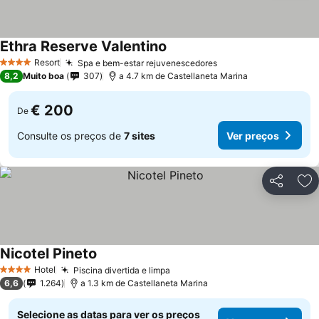
Ethra Reserve Valentino
Resort
Spa e bem-estar rejuvenescedores
4 Estrelas
8,2
Muito boa
307
a 4.7 km de Castellaneta Marina
€ 200
De
Consulte os preços de
7 sites
Ver preços
Partilhar
Ad
Nicotel Pineto
Hotel
Piscina divertida e limpa
4 Estrelas
6,6
1.264
a 1.3 km de Castellaneta Marina
Selecione as datas para ver os preços