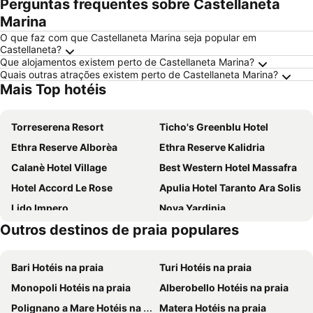
Perguntas frequentes sobre Castellaneta
Marina
O que faz com que Castellaneta Marina seja popular em
Castellaneta?
Que alojamentos existem perto de Castellaneta Marina?
Quais outras atrações existem perto de Castellaneta Marina?
Mais Top hotéis
Torreserena Resort
Ticho's Greenblu Hotel
Ethra Reserve Alborèa
Ethra Reserve Kalidria
Calanè Hotel Village
Best Western Hotel Massafra
Hotel Accord Le Rose
Apulia Hotel Taranto Ara Solis
Lido Impero
Nova Yardinia
Outros destinos de praia populares
Valentino Resort
Bari Hotéis na praia
Turi Hotéis na praia
Monopoli Hotéis na praia
Alberobello Hotéis na praia
Polignano a Mare Hotéis na praia
Matera Hotéis na praia