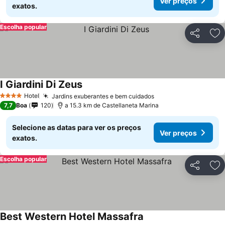
Ver preços
exatos.
Escolha popular
Partilhar
Ad
I Giardini Di Zeus
Hotel
Jardins exuberantes e bem cuidados
4 Estrelas
7,7
Boa
120
a 15.3 km de Castellaneta Marina
Selecione as datas para ver os preços
Ver preços
exatos.
Escolha popular
Partilhar
Ad
Best Western Hotel Massafra