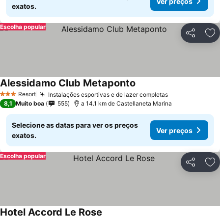
Ver preços
exatos.
Escolha popular
Partilhar
Ad
Alessidamo Club Metaponto
Resort
Instalações esportivas e de lazer completas
3 Estrelas
8,1
Muito boa
555
a 14.1 km de Castellaneta Marina
Selecione as datas para ver os preços
Ver preços
exatos.
Escolha popular
Partilhar
Ad
Hotel Accord Le Rose