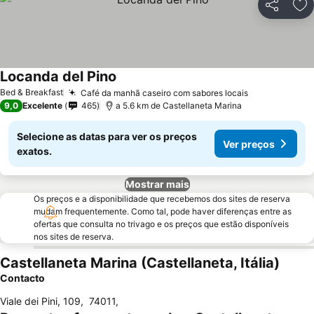
Partilhar
Ad
Locanda del Pino
Bed & Breakfast
Café da manhã caseiro com sabores locais
9,0
Excelente
465
a 5.6 km de Castellaneta Marina
Selecione as datas para ver os preços
Ver preços
exatos.
Mostrar mais
Os preços e a disponibilidade que recebemos dos sites de reserva
mudam frequentemente. Como tal, pode haver diferenças entre as
ofertas que consulta no trivago e os preços que estão disponíveis
nos sites de reserva.
Castellaneta Marina (Castellaneta, Itália)
Contacto
Viale dei Pini, 109
,
74011
,