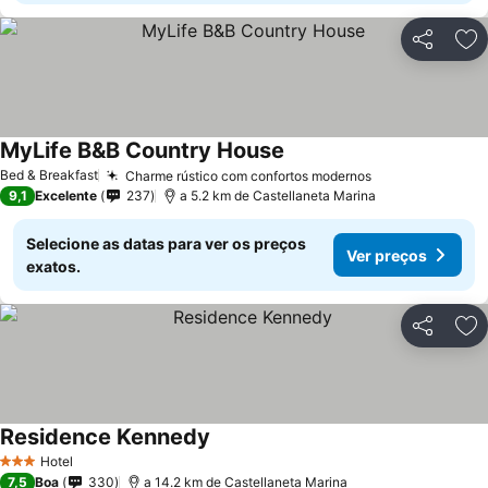
Partilhar
Ad
MyLife B&B Country House
Bed & Breakfast
Charme rústico com confortos modernos
9,1
Excelente
237
a 5.2 km de Castellaneta Marina
Selecione as datas para ver os preços
Ver preços
exatos.
Partilhar
Ad
Residence Kennedy
Hotel
3 Estrelas
7,5
Boa
330
a 14.2 km de Castellaneta Marina