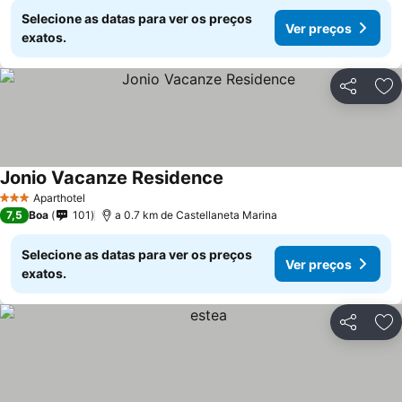
Selecione as datas para ver os preços
Ver preços
exatos.
Partilhar
Ad
Jonio Vacanze Residence
Aparthotel
3 Estrelas
7,5
Boa
101
a 0.7 km de Castellaneta Marina
Selecione as datas para ver os preços
Ver preços
exatos.
Partilhar
Ad