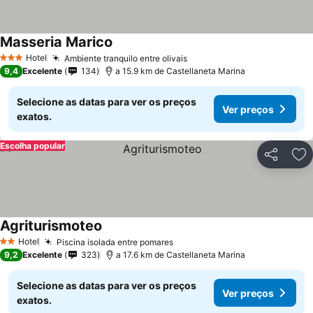
Masseria Marico
Hotel
Ambiente tranquilo entre olivais
3 Estrelas
9,4
Excelente
134
a 15.9 km de Castellaneta Marina
Selecione as datas para ver os preços
Ver preços
exatos.
Escolha popular
Partilhar
Ad
Agriturismoteo
Hotel
Piscina isolada entre pomares
2 Estrelas
9,2
Excelente
323
a 17.6 km de Castellaneta Marina
Selecione as datas para ver os preços
Ver preços
exatos.