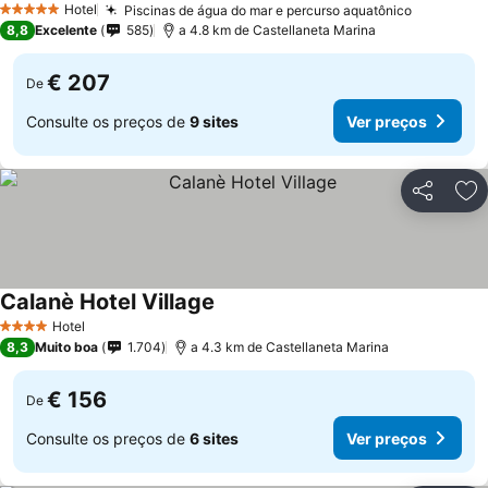
Hotel
Piscinas de água do mar e percurso aquatônico
5 Estrelas
8,8
Excelente
585
a 4.8 km de Castellaneta Marina
€ 207
De
Consulte os preços de
9 sites
Ver preços
Partilhar
Ad
Calanè Hotel Village
Hotel
4 Estrelas
8,3
Muito boa
1.704
a 4.3 km de Castellaneta Marina
€ 156
De
Consulte os preços de
6 sites
Ver preços