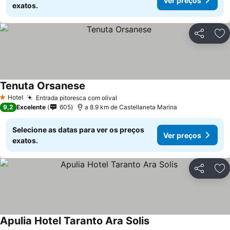
Ver preços
exatos.
Partilhar
Ad
Tenuta Orsanese
Hotel
Entrada pitoresca com olival
1 Estrelas
9,2
Excelente
605
a 8.9 km de Castellaneta Marina
Selecione as datas para ver os preços
Ver preços
exatos.
Partilhar
Ad
Apulia Hotel Taranto Ara Solis