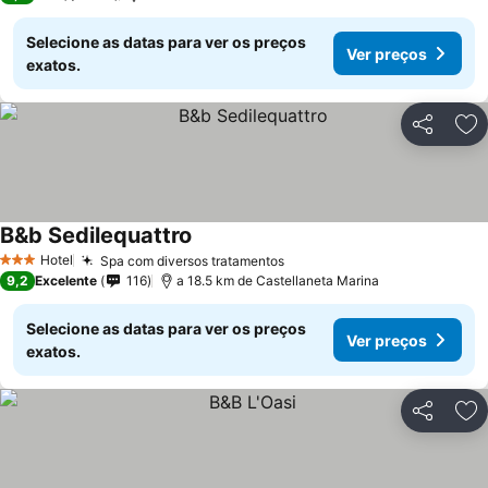
Selecione as datas para ver os preços
Ver preços
exatos.
Partilhar
Ad
B&b Sedilequattro
Hotel
Spa com diversos tratamentos
3 Estrelas
9,2
Excelente
116
a 18.5 km de Castellaneta Marina
Selecione as datas para ver os preços
Ver preços
exatos.
Partilhar
Ad