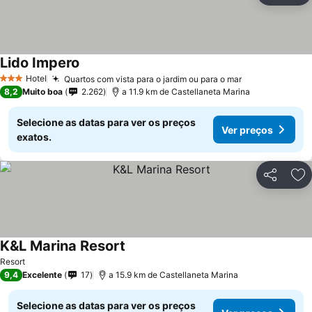
Lido Impero
Hotel
Quartos com vista para o jardim ou para o mar
3 Estrelas
8,2
Muito boa
2.262
a 11.9 km de Castellaneta Marina
Selecione as datas para ver os preços
Ver preços
exatos.
Partilhar
Ad
K&L Marina Resort
Resort
9,4
Excelente
17
a 15.9 km de Castellaneta Marina
Selecione as datas para ver os preços