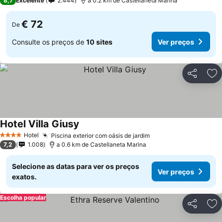
8,7
Excelente
2.444
a 0.2 km de Castellaneta Marina
€ 72
De
Consulte os preços de
10 sites
Ver preços
Partilhar
Ad
Hotel Villa Giusy
Hotel
Piscina exterior com oásis de jardim
4 Estrelas
7,2
1.008
a 0.6 km de Castellaneta Marina
Selecione as datas para ver os preços
Ver preços
exatos.
Escolha popular
Partilhar
Ad