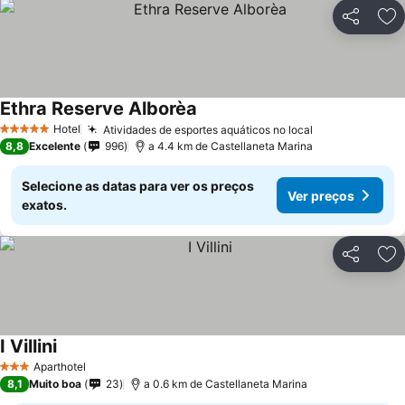
Partilhar
Ad
Ethra Reserve Alborèa
Hotel
Atividades de esportes aquáticos no local
5 Estrelas
8,8
Excelente
996
a 4.4 km de Castellaneta Marina
Selecione as datas para ver os preços
Ver preços
exatos.
Partilhar
Ad
I Villini
Aparthotel
3 Estrelas
8,1
Muito boa
23
a 0.6 km de Castellaneta Marina