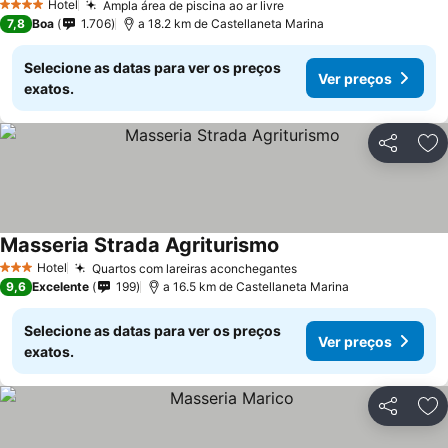
Hotel
Ampla área de piscina ao ar livre
4 Estrelas
7,8
Boa
1.706
a 18.2 km de Castellaneta Marina
Selecione as datas para ver os preços
Ver preços
exatos.
Partilhar
Ad
Masseria Strada Agriturismo
Hotel
Quartos com lareiras aconchegantes
3 Estrelas
9,6
Excelente
199
a 16.5 km de Castellaneta Marina
Selecione as datas para ver os preços
Ver preços
exatos.
Partilhar
Ad