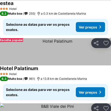
estea
Hotel
3 Estrelas
8,2
Muito boa
255
a 0.3 km de Castellaneta Marina
Selecione as datas para ver os preços
Ver preços
exatos.
Escolha popular
Partilhar
Ad
Hotel Palatinum
Hotel
3 Estrelas
8,3
Muito boa
961
a 13.8 km de Castellaneta Marina
Selecione as datas para ver os preços
Ver preços
exatos.
Partilhar
Ad