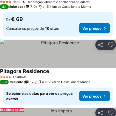
Hotel
Decoração vibrante e acolhedora no quarto
4 Estrelas
8,1
Muito boa
710
a 15.4 km de Castellaneta Marina
€ 69
De
Consulte os preços de
10 sites
Ver preços
Partilhar
Ad
Pitagora Residence
Aparthotel
4 Estrelas
8,8
Excelente
122
a 15.7 km de Castellaneta Marina
Selecione as datas para ver os preços
Ver preços
exatos.
Escolha popular
Partilhar
Ad