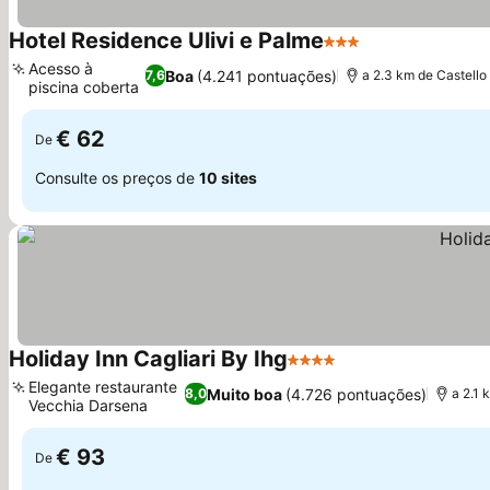
Hotel Residence Ulivi e Palme
3 Estrelas
Acesso à
Boa
(4.241 pontuações)
7,6
a 2.3 km de Castell
piscina coberta
€ 62
De
Consulte os preços de
10 sites
Holiday Inn Cagliari By Ihg
4 Estrelas
Elegante restaurante
Muito boa
(4.726 pontuações)
8,0
a 2.1 
Vecchia Darsena
€ 93
De