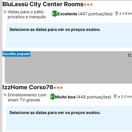
BluLassù City Center Rooms
3 Estrelas
Vistas para o pátio
Excelente
(447 pontuações)
8,7
a 2.8 k
privativo e tranquilo
Selecione as datas para ver os preços exatos.
Escolha popular
IzzHome Corso76
3 Estrelas
Entretenimento com
Muito boa
(449 pontuações)
8,1
a 3.0 km
smart TV grande
Selecione as datas para ver os preços exatos.