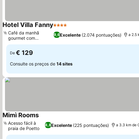
Hotel Villa Fanny
4 Estrelas
Café da manhã
Excelente
(2.074 pontuações)
9,6
a 2.5
gourmet com
prosecco
€ 129
De
Consulte os preços de
14 sites
Mimì Rooms
Acesso fácil à
Excelente
(225 pontuações)
8,8
a 3.3 km de 
praia de Poetto