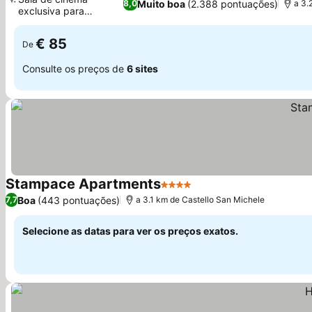
Muito boa
(2.388 pontuações)
8,0
a 3.
exclusiva para
hóspedes
€ 85
De
Consulte os preços de
6 sites
Stampace Apartments
4 Estrelas
Boa
(443 pontuações)
7,7
a 3.1 km de Castello San Michele
Selecione as datas para ver os preços exatos.