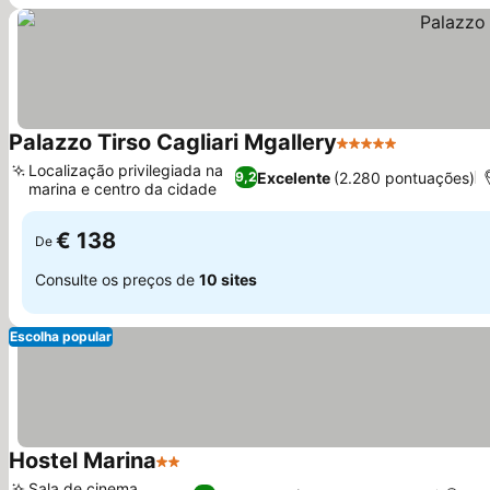
Palazzo Tirso Cagliari Mgallery
5 Estrelas
Localização privilegiada na
Excelente
(2.280 pontuações)
9,2
marina e centro da cidade
€ 138
De
Consulte os preços de
10 sites
Escolha popular
Hostel Marina
2 Estrelas
Sala de cinema