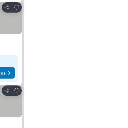
Adicionar aos favoritos
Partilhar
ços
Adicionar aos favoritos
Partilhar