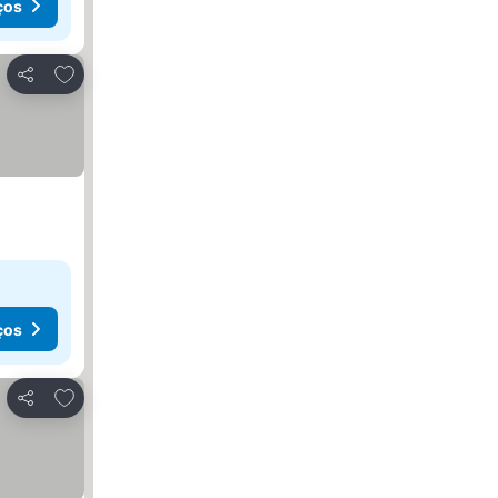
ços
Adicionar aos favoritos
Partilhar
ços
Adicionar aos favoritos
Partilhar