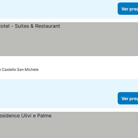
Ver pre
e Castello San Michele
Ver pre