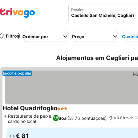
Destino
Filtros
Ordenar por
Preço
Castell
Alojamentos em Cagliari per
Escolha popular
Hotel Quadrifoglio
3 Estrelas
Restaurante de peixe
Boa
(3.176 pontuações)
7,5
a 0.8 km de C
sardo no local
€ 81
De