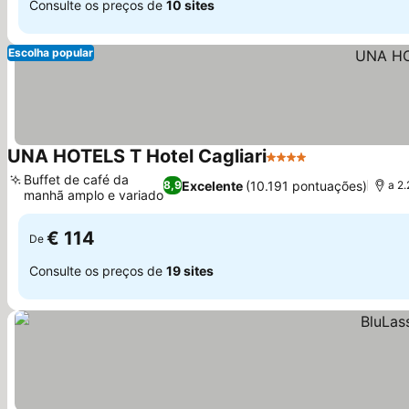
Consulte os preços de
10 sites
Escolha popular
UNA HOTELS T Hotel Cagliari
4 Estrelas
Buffet de café da
Excelente
(10.191 pontuações)
8,9
a 2
manhã amplo e variado
€ 114
De
Consulte os preços de
19 sites