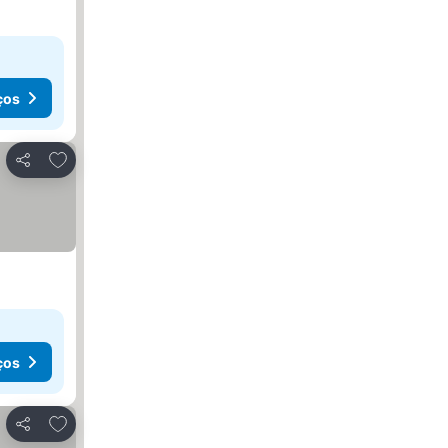
ços
Adicionar aos favoritos
Partilhar
ços
Adicionar aos favoritos
Partilhar