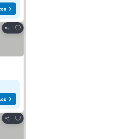
ços
Adicionar aos favoritos
Partilhar
ços
Adicionar aos favoritos
Partilhar