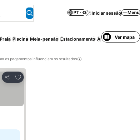
PT · €
Menu
Iniciar sessão
.
Ver mapa
Praia
Piscina
Meia-pensão
Estacionamento
Aparthotel
Casa/ap
o os pagamentos influenciam os resultados
Adicionar aos favoritos
Partilhar