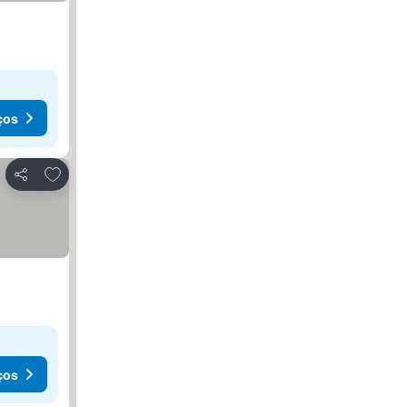
ços
Adicionar aos favoritos
Partilhar
ços