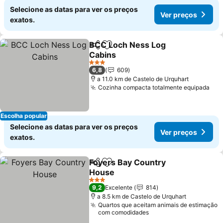
Selecione as datas para ver os preços
Ver preços
exatos.
BCC Loch Ness Log
Partilhar
Adicionar aos favoritos
Cabins
Ver preços
3 Estrelas
6,8
609
a 11.0 km de Castelo de Urquhart
Cozinha compacta totalmente equipada
Ver
Escolha popular
Selecione as datas para ver os preços
Ver preços
exatos.
Foyers Bay Country
Partilhar
Adicionar aos favoritos
House
Ver preços
3 Estrelas
9,2
Excelente
814
a 8.5 km de Castelo de Urquhart
Quartos que aceitam animais de estimação
com comodidades