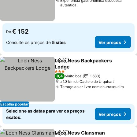
Experiência gastronômica escocesa
autêntica
€ 152
De
Consulte os preços de
5 sites
Ver preços
Loch Ness Backpackers
Partilhar
Adicionar aos favoritos
Lodge
Ver preços
3 Estrelas
8,4
Muito boa
1.683
a 1.8 km de Castelo de Urquhart
Terraço ao ar livre com churrasqueira
Ver p
Escolha popular
Selecione as datas para ver os preços
Ver preços
exatos.
Loch Ness Clansman
Partilhar
Adicionar aos favoritos