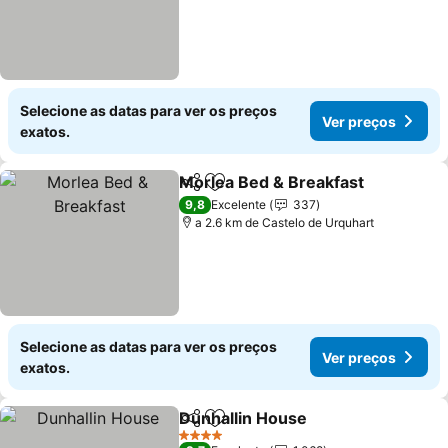
Selecione as datas para ver os preços
Ver preços
exatos.
Morlea Bed & Breakfast
Partilhar
Adicionar aos favoritos
Ve
9,8
Excelente
337
a 2.6 km de Castelo de Urquhart
Selecione as datas para ver os preços
Ver preços
exatos.
Dunhallin House
Partilhar
Adicionar aos favoritos
Ver preço
4 Estrelas