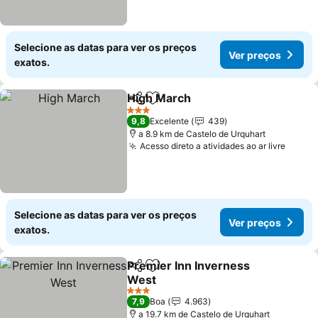
Selecione as datas para ver os preços
Ver preços
exatos.
High March
Partilhar
Adicionar aos favoritos
Ver preços
3 Estrelas
9,8
Excelente
439
a 8.9 km de Castelo de Urquhart
Acesso direto a atividades ao ar livre
Ver p
Selecione as datas para ver os preços
Ver preços
exatos.
Premier Inn Inverness
Partilhar
Adicionar aos favoritos
West
Ver preços
3 Estrelas
7,9
Boa
4.963
a 19.7 km de Castelo de Urquhart