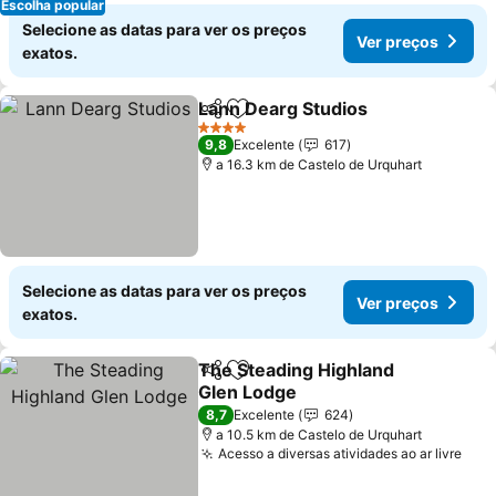
Escolha popular
Selecione as datas para ver os preços
Ver preços
exatos.
Lann Dearg Studios
Partilhar
Adicionar aos favoritos
Ver pr
4 Estrelas
9,8
Excelente
617
a 16.3 km de Castelo de Urquhart
Selecione as datas para ver os preços
Ver preços
exatos.
The Steading Highland
Partilhar
Adicionar aos favoritos
Glen Lodge
Ver preços
8,7
Excelente
624
a 10.5 km de Castelo de Urquhart
Acesso a diversas atividades ao ar livre
Ver