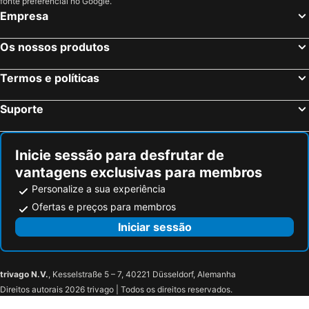
fonte preferencial no Google.
Empresa
West End
University of Glasgow & Visitor Centre
St James Quarter
Rosslyn Chapel
Os nossos produtos
Fort William Railway Station
International Airport Glasgow
Celtic Park Stadium
Edinburgh Park
Termos e políticas
The Witchery by the Castle
Glencoe Mountain Resort
Suporte
Victoria Park
Hampden Park
Stockbridge
Scott Monument
Inicie sessão para desfrutar de
Marchmont
River Ness
vantagens exclusivas para membros
Fort George
Eilean Donan Castle
Personalize a sua experiência
Ben Nevis
Skye bridge
Ofertas e preços para membros
Glenfiddich Distillery
The Fairy Glen
Iniciar sessão
Castelo de Urquhart
Loch Ness Exhibition Centre
Original Loch Ness Monster Visitor Centre
Abriachan Gardens
trivago N.V.
, Kesselstraße 5 – 7, 40221 Düsseldorf, Alemanha
Beauly Priory
Inverness Leisure
Direitos autorais 2026 trivago | Todos os direitos reservados.
Ness Walk
Eden Court Theatre