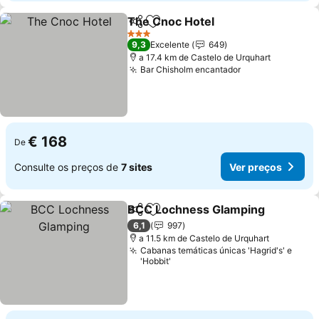
The Cnoc Hotel
Partilhar
Adicionar aos favoritos
Ver preços
3 Estrelas
9,3
Excelente
649
a 17.4 km de Castelo de Urquhart
Bar Chisholm encantador
Ver preços
€ 168
De
Consulte os preços de
7 sites
Ver preços
BCC Lochness Glamping
Partilhar
Adicionar aos favoritos
V
6,1
997
a 11.5 km de Castelo de Urquhart
Cabanas temáticas únicas 'Hagrid's' e
'Hobbit'