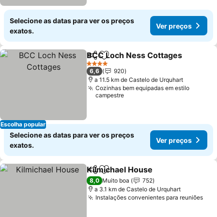
Selecione as datas para ver os preços
Ver preços
exatos.
BCC Loch Ness Cottages
Partilhar
Adicionar aos favoritos
V
4 Estrelas
6,6
920
a 11.5 km de Castelo de Urquhart
Cozinhas bem equipadas em estilo
campestre
Escolha popular
Selecione as datas para ver os preços
Ver preços
exatos.
Kilmichael House
Partilhar
Adicionar aos favoritos
Ver preç
8,0
Muito boa
752
a 3.1 km de Castelo de Urquhart
Instalações convenientes para reuniões
Ver