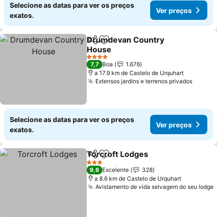
Selecione as datas para ver os preços
Ver preços
exatos.
Drumdevan Country
Partilhar
Adicionar aos favoritos
House
Ver preços
4 Estrelas
7,7
Boa
1.676
a 17.9 km de Castelo de Urquhart
Extensos jardins e terrenos privados
Ver pr
Selecione as datas para ver os preços
Ver preços
exatos.
Torcroft Lodges
Partilhar
Adicionar aos favoritos
Ver preço
3 Estrelas
9,6
Excelente
328
a 8.6 km de Castelo de Urquhart
Avistamento de vida selvagem do seu lodge