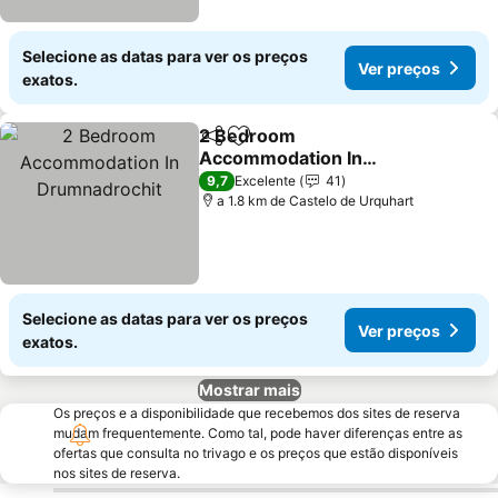
Selecione as datas para ver os preços
Ver preços
exatos.
2 Bedroom
Partilhar
Adicionar aos favoritos
Accommodation In
Drumnadrochit
Ver preços
9,7
Excelente
41
a 1.8 km de Castelo de Urquhart
Selecione as datas para ver os preços
Ver preços
exatos.
Mostrar mais
Os preços e a disponibilidade que recebemos dos sites de reserva
mudam frequentemente. Como tal, pode haver diferenças entre as
ofertas que consulta no trivago e os preços que estão disponíveis
nos sites de reserva.