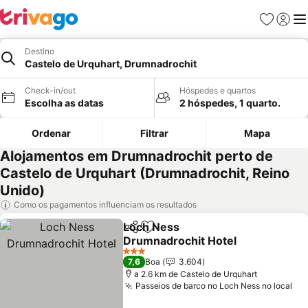
Favoritos
Iniciar
Me
Destino
Castelo de Urquhart, Drumnadrochit
Check-in/out
Hóspedes e quartos
Escolha as datas
2 hóspedes, 1 quarto.
Ordenar
Filtrar
Mapa
Alojamentos em Drumnadrochit perto de
Castelo de Urquhart (Drumnadrochit, Reino
Unido)
Como os pagamentos influenciam os resultados
Loch Ness
Partilhar
Adicionar aos favoritos
Drumnadrochit Hotel
Ver preços
3 Estrelas
7,6
Boa
3.604
a 2.6 km de Castelo de Urquhart
Passeios de barco no Loch Ness no local
Ve