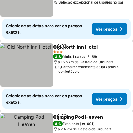
Seleção excepcional de uísques no bar
Ver 
Selecione as datas para ver os preços
Ver preços
exatos.
Old North Inn Hotel
Partilhar
Adicionar aos favoritos
Ver pr
3 Estrelas
8,3
Muito boa
2.186
a 16.8 km de Castelo de Urquhart
Quartos recentemente atualizados e
confortáveis
Selecione as datas para ver os preços
Ver preços
exatos.
Camping Pod Heaven
Partilhar
Adicionar aos favoritos
Ver 
8,6
Excelente
901
a 7.4 km de Castelo de Urquhart