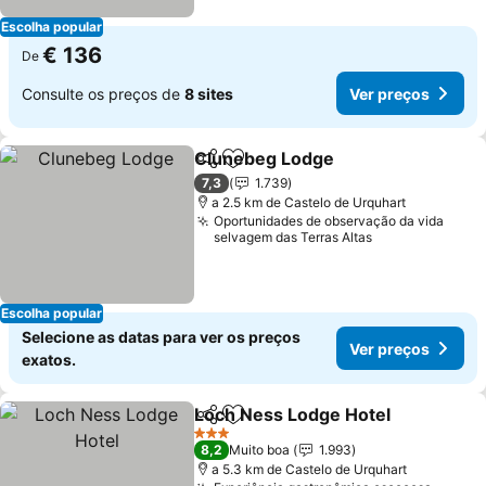
Escolha popular
€ 136
De
Consulte os preços de
8 sites
Ver preços
Clunebeg Lodge
Partilhar
Adicionar aos favoritos
Ver preço
7,3
1.739
a 2.5 km de Castelo de Urquhart
Oportunidades de observação da vida
selvagem das Terras Altas
Escolha popular
Selecione as datas para ver os preços
Ver preços
exatos.
Loch Ness Lodge Hotel
Partilhar
Adicionar aos favoritos
Ver
3 Estrelas
8,2
Muito boa
1.993
a 5.3 km de Castelo de Urquhart