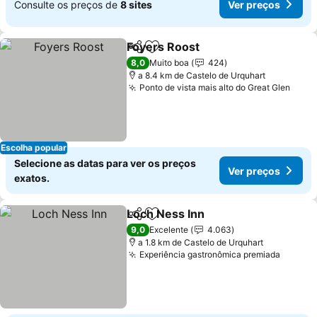
Consulte os preços de
8 sites
Ver preços
Foyers Roost
Partilhar
Adicionar aos favoritos
Ver preços
8,0
Muito boa
424
a 8.4 km de Castelo de Urquhart
Ponto de vista mais alto do Great Glen
Ver 
Escolha popular
Selecione as datas para ver os preços
Ver preços
exatos.
Loch Ness Inn
Partilhar
Adicionar aos favoritos
Ver preços
9,0
Excelente
4.063
a 1.8 km de Castelo de Urquhart
Experiência gastronômica premiada
Ver pr