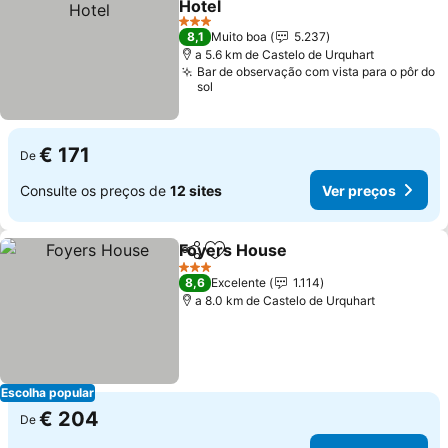
Hotel
Ver preços
3 Estrelas
8,1
Muito boa
5.237
a 5.6 km de Castelo de Urquhart
Bar de observação com vista para o pôr do
sol
€ 171
De
Consulte os preços de
12 sites
Ver preços
Foyers House
Partilhar
Adicionar aos favoritos
Ver preços
3 Estrelas
8,6
Excelente
1.114
a 8.0 km de Castelo de Urquhart
Escolha popular
€ 204
De