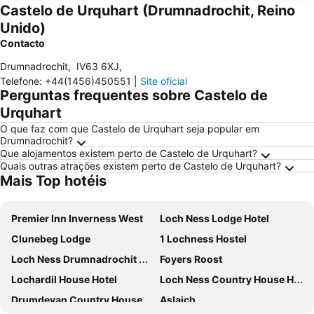
Castelo de Urquhart (Drumnadrochit, Reino
Unido)
Contacto
Drumnadrochit
,
IV63 6XJ
,
Telefone
:
+44(1456)450551
|
Site oficial
Perguntas frequentes sobre Castelo de
Urquhart
O que faz com que Castelo de Urquhart seja popular em
Drumnadrochit?
Que alojamentos existem perto de Castelo de Urquhart?
Quais outras atrações existem perto de Castelo de Urquhart?
Mais Top hotéis
Premier Inn Inverness West
Loch Ness Lodge Hotel
Clunebeg Lodge
1 Lochness Hostel
Loch Ness Drumnadrochit Hotel
Foyers Roost
Lochardil House Hotel
Loch Ness Country House Hotel
Drumdevan Country House
Aslaich