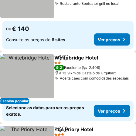
Restaurante Beefeater grill no local
Ver pr
€ 140
De
Consulte os preços de
6 sites
Ver preços
Whitebridge Hotel
Partilhar
Adicionar aos favoritos
Ver pre
2 Estrelas
9,2
Excelente
2.408
a 13.9 km de Castelo de Urquhart
Aceita cães com comodidades especiais
Ver
Escolha popular
Selecione as datas para ver os preços
Ver preços
exatos.
The Priory Hotel
Partilhar
Adicionar aos favoritos
Ver preço