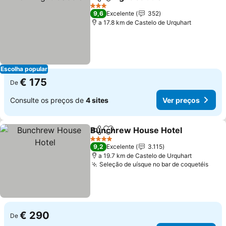
Partilhar
Adicionar aos favoritos
Ver pr
3 Estrelas
9,6
Excelente
352
a 17.8 km de Castelo de Urquhart
Escolha popular
€ 175
De
Consulte os preços de
4 sites
Ver preços
Bunchrew House Hotel
Partilhar
Adicionar aos favoritos
Ve
4 Estrelas
9,2
Excelente
3.115
a 19.7 km de Castelo de Urquhart
Seleção de uísque no bar de coquetéis
Ver 
€ 290
De