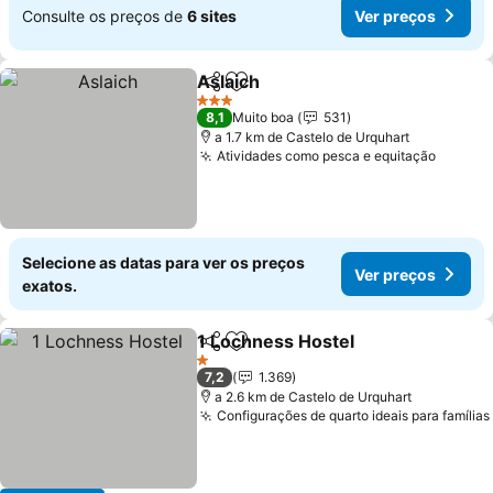
Consulte os preços de
6 sites
Ver preços
Aslaich
Partilhar
Adicionar aos favoritos
Ver preços
3 Estrelas
8,1
Muito boa
531
a 1.7 km de Castelo de Urquhart
Atividades como pesca e equitação
Ver pr
Selecione as datas para ver os preços
Ver preços
exatos.
1 Lochness Hostel
Partilhar
Adicionar aos favoritos
Ver pre
1 Estrelas
7,2
1.369
a 2.6 km de Castelo de Urquhart
Configurações de quarto ideais para famílias