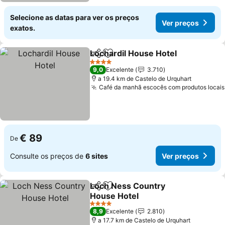
Selecione as datas para ver os preços
Ver preços
exatos.
Lochardil House Hotel
Partilhar
Adicionar aos favoritos
Ver 
4 Estrelas
9,0
Excelente
3.710
a 19.4 km de Castelo de Urquhart
Café da manhã escocês com produtos locais
€ 89
De
Consulte os preços de
6 sites
Ver preços
Loch Ness Country
Partilhar
Adicionar aos favoritos
House Hotel
Ver preços
4 Estrelas
8,9
Excelente
2.810
a 17.7 km de Castelo de Urquhart