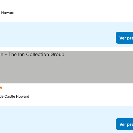
le Howard
Ver pr
trelas
 de Castle Howard
Ver pr