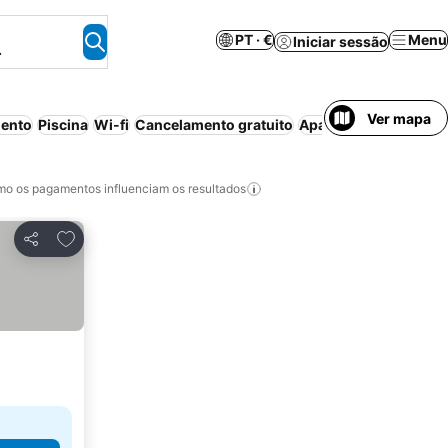
PT · €
Menu
Iniciar sessão
.
Ver mapa
ento
Piscina
Wi-fi
Cancelamento gratuito
Aparthotel
Banheira
o os pagamentos influenciam os resultados
Adicionar aos favoritos
Partilhar