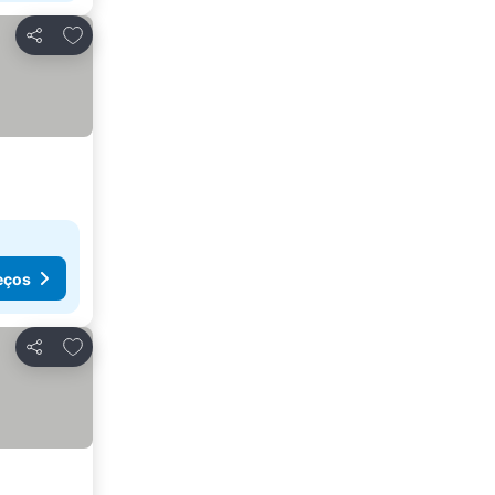
Adicionar aos favoritos
Partilhar
eços
Adicionar aos favoritos
Partilhar