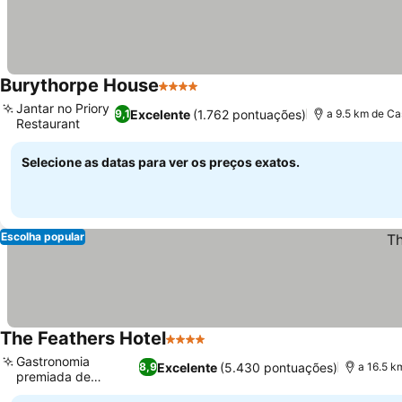
Burythorpe House
4 Estrelas
Jantar no Priory
Excelente
(1.762 pontuações)
9,1
a 9.5 km de C
Restaurant
Selecione as datas para ver os preços exatos.
Escolha popular
The Feathers Hotel
4 Estrelas
Gastronomia
Excelente
(5.430 pontuações)
8,9
a 16.5 k
premiada de
Yorkshire