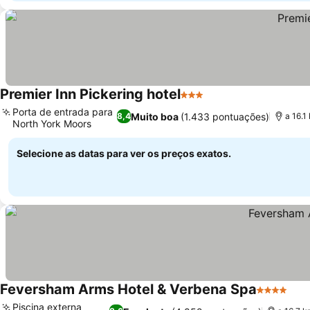
Premier Inn Pickering hotel
3 Estrelas
Porta de entrada para
Muito boa
(1.433 pontuações)
8,4
a 16.1
North York Moors
Selecione as datas para ver os preços exatos.
Feversham Arms Hotel & Verbena Spa
4 Estrelas
Piscina externa