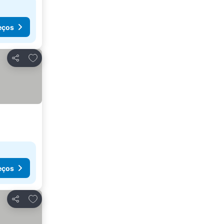
eços
Adicionar aos favoritos
Partilhar
eços
Adicionar aos favoritos
Partilhar