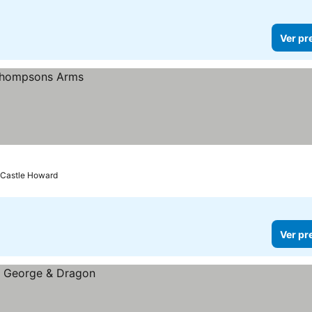
Ver pr
 Castle Howard
Ver pr