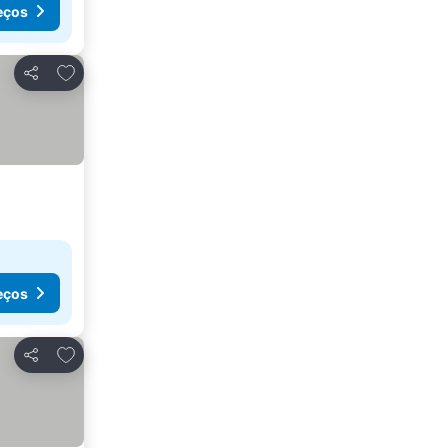
eços
Adicionar aos favoritos
Partilhar
eços
Adicionar aos favoritos
Partilhar