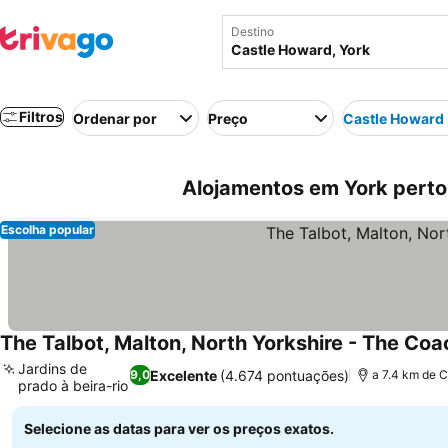
Destino
Filtros
Ordenar por
Preço
Castle Howard
Alojamentos em York perto
Escolha popular
The Talbot, Malton, North Yorkshire - The Coa
Jardins de
Excelente
(4.674 pontuações)
9,0
a 7.4 km de 
prado à beira-rio
Selecione as datas para ver os preços exatos.