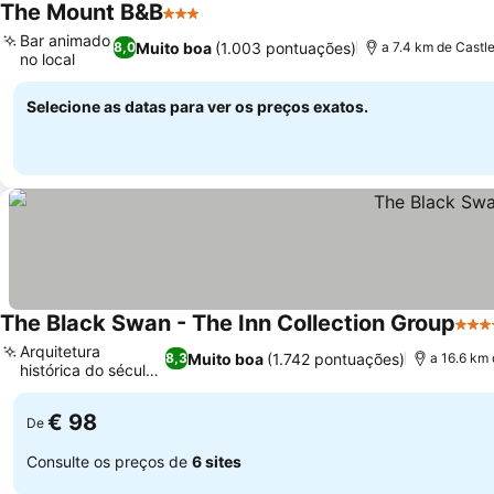
The Mount B&B
3 Estrelas
Bar animado
Muito boa
(1.003 pontuações)
8,0
a 7.4 km de Cast
no local
Selecione as datas para ver os preços exatos.
The Black Swan - The Inn Collection Group
4 Es
Arquitetura
Muito boa
(1.742 pontuações)
8,3
a 16.6 km
histórica do século
XV
€ 98
De
Consulte os preços de
6 sites