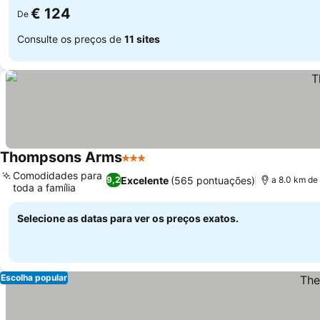
€ 124
De
Consulte os preços de
11 sites
Thompsons Arms
3 Estrelas
Comodidades para
Excelente
(565 pontuações)
9,2
a 8.0 km de
toda a família
Selecione as datas para ver os preços exatos.
Escolha popular