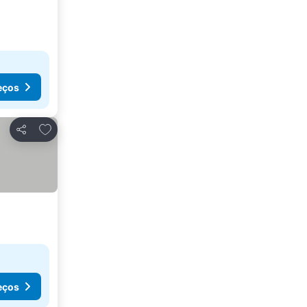
eços
Adicionar aos favoritos
Partilhar
eços