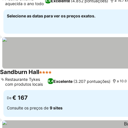
Excelente
(4.852 pontuações)
8,6
a 16.7 
aquecida o ano todo
Selecione as datas para ver os preços exatos.
Sandburn Hall
4 Estrelas
Restaurante Tykes
Excelente
(3.207 pontuações)
9,4
a 10.0
com produtos locais
€ 167
De
Consulte os preços de
9 sites