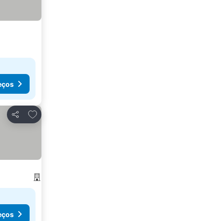
eços
Adicionar aos favoritos
Partilhar
eços