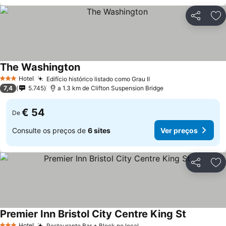
Partilhar
Ad
The Washington
Ver preços
Hotel
Edifício histórico listado como Grau II
Ver preços
3 Estrelas
7,4
5.745
a 1.3 km de Clifton Suspension Bridge
€ 54
De
Consulte os preços de
6 sites
Ver preços
Partilhar
Ad
Premier Inn Bristol City Centre King St
Ver preço
Hotel
Restaurante Bar + Block no local