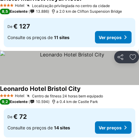
Ver preços
Hotel
Localização privilegiada no centro da cidade
Ver preços
4 Estrelas
8,5
Excelente
13.886
a 2.0 km de Clifton Suspension Bridge
€ 127
De
Consulte os preços de
11 sites
Ver preços
Partilhar
Ad
Leonardo Hotel Bristol City
Ver preços
Hotel
Centro de fitness 24 horas bem equipado
Ver preços
4 Estrelas
9,2
Excelente
10.594
a 0.4 km de Castle Park
€ 72
De
Consulte os preços de
14 sites
Ver preços