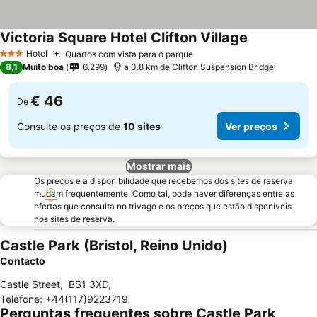
Victoria Square Hotel Clifton Village
Ver preços
Hotel
Quartos com vista para o parque
Ver preços
3 Estrelas
8,1
Muito boa
6.299
a 0.8 km de Clifton Suspension Bridge
€ 46
De
Consulte os preços de
10 sites
Ver preços
Mostrar mais
Os preços e a disponibilidade que recebemos dos sites de reserva
mudam frequentemente. Como tal, pode haver diferenças entre as
ofertas que consulta no trivago e os preços que estão disponíveis
nos sites de reserva.
Castle Park (Bristol, Reino Unido)
Contacto
Castle Street
,
BS1 3XD
,
Telefone
:
+44(117)9223719
Perguntas frequentes sobre Castle Park