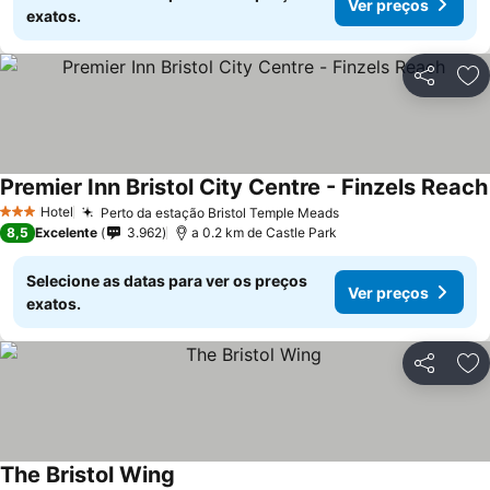
Ver preços
exatos.
Partilhar
Ad
Premier Inn Bristol City Centre - Finzels Reach
Hotel
Perto da estação Bristol Temple Meads
Ver preços
3 Estrelas
8,5
Excelente
3.962
a 0.2 km de Castle Park
Selecione as datas para ver os preços
Ver preços
exatos.
Partilhar
Ad
The Bristol Wing
Ver preços