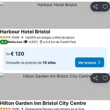
Partilhar
Ad
Harbour Hotel Bristol
Ver preços
Hotel
HarSPA em antigos cofres de banco
Ver preços
4 Estrelas
8,2
Muito boa
4.631
a 0.4 km de Castle Park
€ 120
De
Consulte os preços de
10 sites
Ver preços
Partilhar
Ad
Hilton Garden Inn Bristol City Centre
Ver preços
Hotel
Restaurante Recess com terraço ao ar livre
Ver preços