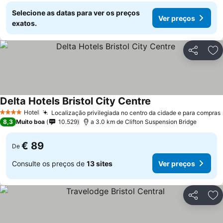
Selecione as datas para ver os preços
Ver preços
exatos.
Partilhar
Ad
Delta Hotels Bristol City Centre
Ver preços
Hotel
Localização privilegiada no centro da cidade e para compras
4 Estrelas
8,3
Muito boa
10.529
a 3.0 km de Clifton Suspension Bridge
€ 89
De
Consulte os preços de
13 sites
Ver preços
Partilhar
Ad