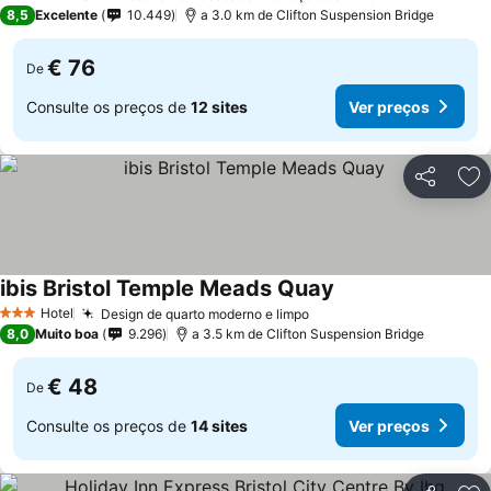
4 Estrelas
8,5
Excelente
10.449
a 3.0 km de Clifton Suspension Bridge
€ 76
De
Consulte os preços de
12 sites
Ver preços
Partilhar
Ad
ibis Bristol Temple Meads Quay
Ver preços
Hotel
Design de quarto moderno e limpo
Ver preços
3 Estrelas
8,0
Muito boa
9.296
a 3.5 km de Clifton Suspension Bridge
€ 48
De
Consulte os preços de
14 sites
Ver preços