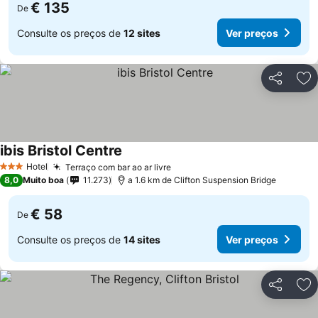
€ 135
De
Consulte os preços de
12 sites
Ver preços
Partilhar
Ad
ibis Bristol Centre
Ver preços
Hotel
Terraço com bar ao ar livre
Ver preços
3 Estrelas
8,0
Muito boa
11.273
a 1.6 km de Clifton Suspension Bridge
€ 58
De
Consulte os preços de
14 sites
Ver preços
Partilhar
Ad