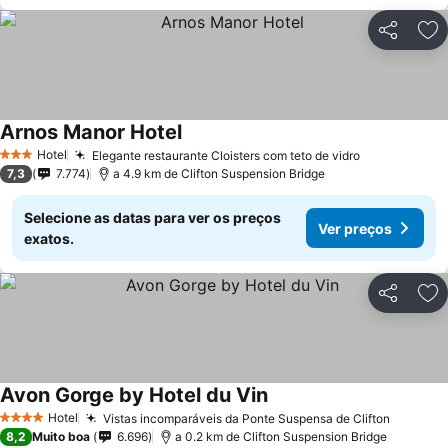
Partilhar
Ad
Arnos Manor Hotel
Ver preços
Hotel
Elegante restaurante Cloisters com teto de vidro
Ver preços
3 Estrelas
7,3
7.774
a 4.9 km de Clifton Suspension Bridge
Selecione as datas para ver os preços
Ver preços
exatos.
Partilhar
Ad
Avon Gorge by Hotel du Vin
Ver preços
Hotel
Vistas incomparáveis da Ponte Suspensa de Clifton
Ver pre
4 Estrelas
8,2
Muito boa
6.696
a 0.2 km de Clifton Suspension Bridge