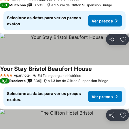
Ver preços
3 Estrelas
8,1
Muito boa
3.533
a 2.5 km de Clifton Suspension Bridge
Selecione as datas para ver os preços
Ver preços
exatos.
Partilhar
Ad
Your Stay Bristol Beaufort House
Ver preços
Aparthotel
Edifício georgiano histórico
Ver preços
4 Estrelas
9,3
Excelente
339
a 1.3 km de Clifton Suspension Bridge
Selecione as datas para ver os preços
Ver preços
exatos.
Partilhar
Ad