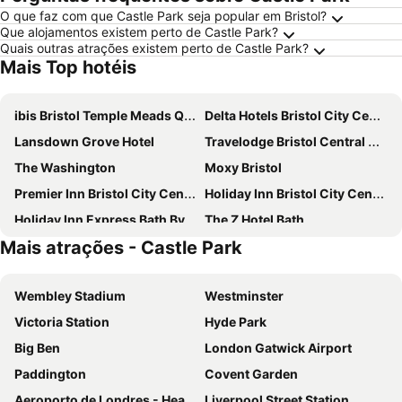
O que faz com que Castle Park seja popular em Bristol?
Que alojamentos existem perto de Castle Park?
Quais outras atrações existem perto de Castle Park?
Mais Top hotéis
ibis Bristol Temple Meads Quay
Delta Hotels Bristol City Centre
Lansdown Grove Hotel
Travelodge Bristol Central Mitchell Lane
The Washington
Moxy Bristol
Premier Inn Bristol City Centre - Finzels Reach
Holiday Inn Bristol City Centre By Ihg
Holiday Inn Express Bath By Ihg
The Z Hotel Bath
Mais atrações - Castle Park
Travelodge Bath Waterside
Travelodge Bath City Centre
Travelodge Bristol Central
Holiday Inn Express Bristol - Filton by IHG
Wembley Stadium
Westminster
Travelodge Bath Central
Holiday Inn Bristol - Filton By Ihg
Victoria Station
Hyde Park
The Bristol Hotel
Travelodge Bristol Filton
Big Ben
London Gatwick Airport
Hampton By Hilton Bristol Airport
Mercure Bristol Grand Hotel
Paddington
Covent Garden
Premier Inn Bristol City Centre (Lewins Mead) hotel
Clayton Hotel Bristol City
Aeroporto de Londres - Heathrow
Liverpool Street Station
Future Inn Bristol
Holiday Inn Express Bristol City Centre By Ihg