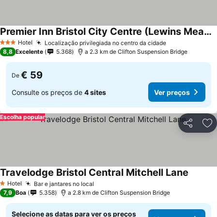
Premier Inn Bristol City Centre (Lewins Mead) hotel
Ver preços
Hotel
Localização privilegiada no centro da cidade
Ver preços
3 Estrelas
8,8
Excelente
5.368
a 2.3 km de Clifton Suspension Bridge
€ 59
De
Consulte os preços de
4 sites
Ver preços
Escolha popular
Partilhar
Ad
Travelodge Bristol Central Mitchell Lane
Ver pre
Hotel
Bar e jantares no local
Ver preços
1 Estrelas
7,9
Boa
5.358
a 2.8 km de Clifton Suspension Bridge
Selecione as datas para ver os preços