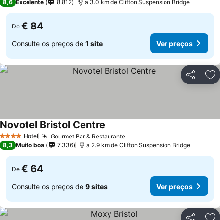
8,6
Excelente
8.812
a 3.0 km de Clifton Suspension Bridge
€ 84
De
Consulte os preços de
1 site
Ver preços
Partilhar
Ad
Novotel Bristol Centre
Ver preços
Hotel
Gourmet Bar & Restaurante
Ver preços
4 Estrelas
8,3
Muito boa
7.336
a 2.9 km de Clifton Suspension Bridge
€ 64
De
Consulte os preços de
9 sites
Ver preços