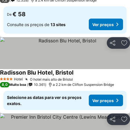
7,2
12.328
a 2.4 km de Clifton Suspension Bridge
€ 58
De
Consulte os preços de
13 sites
Ver preços
Partilhar
Ad
Radisson Blu Hotel, Bristol
Ver preços
Hotel
O hotel mais alto de Bristol
Ver preços
4 Estrelas
8,0
Muito boa
10.361
a 2.2 km de Clifton Suspension Bridge
Selecione as datas para ver os preços
Ver preços
exatos.
Partilhar
Ad