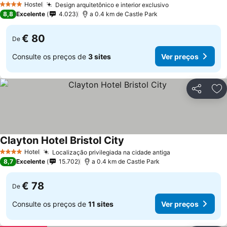
Hostel
Design arquitetônico e interior exclusivo
Ver preços
4 Estrelas
8,8
Excelente
4.023
a 0.4 km de Castle Park
€ 80
De
Consulte os preços de
3 sites
Ver preços
Partilhar
Ad
Clayton Hotel Bristol City
Ver preços
Hotel
Localização privilegiada na cidade antiga
Ver preços
4 Estrelas
8,7
Excelente
15.702
a 0.4 km de Castle Park
€ 78
De
Consulte os preços de
11 sites
Ver preços