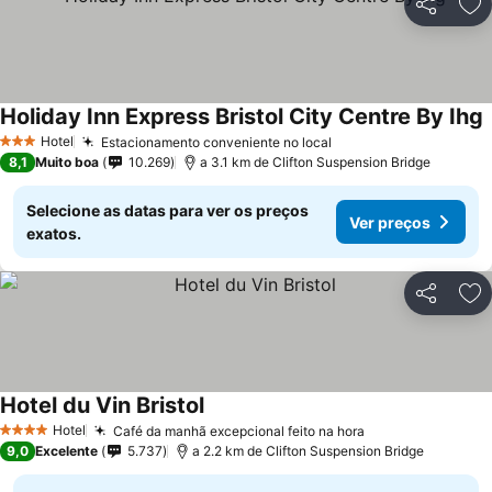
Partilhar
Ad
Holiday Inn Express Bristol City Centre By Ihg
V
Hotel
Estacionamento conveniente no local
Ver preços
3 Estrelas
8,1
Muito boa
10.269
a 3.1 km de Clifton Suspension Bridge
Selecione as datas para ver os preços
Ver preços
exatos.
Partilhar
Ad
Hotel du Vin Bristol
Ver preços
Hotel
Café da manhã excepcional feito na hora
Ver preços
4 Estrelas
9,0
Excelente
5.737
a 2.2 km de Clifton Suspension Bridge