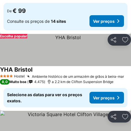
€ 99
De
Consulte os preços de
14 sites
Ver preços
Escolha popular
Partilhar
Ad
YHA Bristol
Ver preços
Hostel
Ambiente histórico de um armazém de grãos à beira-mar
Ver
4 Estrelas
8,0
Muito boa
4.475
a 2.2 km de Clifton Suspension Bridge
Selecione as datas para ver os preços
Ver preços
exatos.
Partilhar
Ad