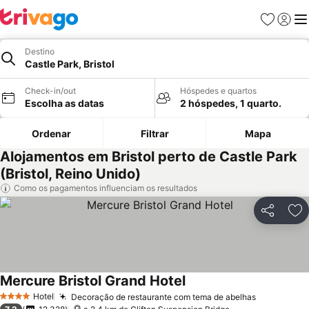
Favoritos
Iniciar
Me
Destino
Castle Park, Bristol
Check-in/out
Hóspedes e quartos
Escolha as datas
2 hóspedes, 1 quarto.
Ordenar
Filtrar
Mapa
Alojamentos em Bristol perto de Castle Park
(Bristol, Reino Unido)
Como os pagamentos influenciam os resultados
Partilhar
Ad
Mercure Bristol Grand Hotel
Ver preços
Hotel
Decoração de restaurante com tema de abelhas
Ver preço
4 Estrelas