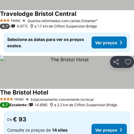
Travelodge Bristol Central
Ver preços
Hotel
Quartos reformados com camas Dreamer™
Ver preços
3 Estrelas
6,7
4.977
a 1.7 km de Clifton Suspension Bridge
Selecione as datas para ver os preços
Ver preços
exatos.
Partilhar
Ad
The Bristol Hotel
Ver preços
Hotel
Estacionamento conveniente no local
Ver preços
4 Estrelas
8,7
Excelente
14.696
a 2.2 km de Clifton Suspension Bridge
€ 93
De
Consulte os preços de
14 sites
Ver preços