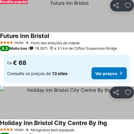
Escolha popular
Partilhar
Ad
Future Inn Bristol
Ver preços
Hotel
Perto das atrações da cidade
Ver preços
4 Estrelas
8,3
Muito boa
18.267
a 3.1 km de Clifton Suspension Bridge
€ 68
De
Consulte os preços de
13 sites
Ver preços
Partilhar
Ad
Holiday Inn Bristol City Centre By Ihg
Ver preços
Hotel
Miniginásio bem equipado
Ver preços
4 Estrelas