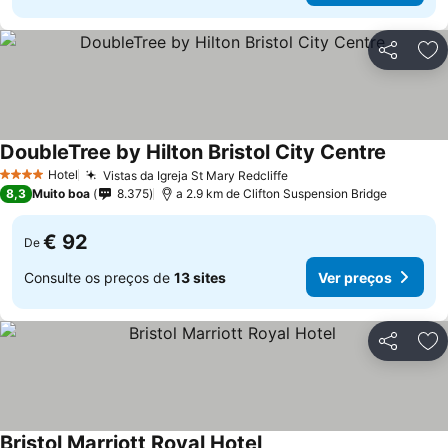
Partilhar
Ad
DoubleTree by Hilton Bristol City Centre
Ver pre
Hotel
Vistas da Igreja St Mary Redcliffe
Ver preços
4 Estrelas
8,3
Muito boa
8.375
a 2.9 km de Clifton Suspension Bridge
€ 92
De
Consulte os preços de
13 sites
Ver preços
Partilhar
Ad
Bristol Marriott Royal Hotel