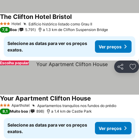
The Clifton Hotel Bristol
Ver preços
Hotel
Edifício histórico listado como Grau II
Ver preços
3 Estrelas
7,8
Boa
5.791
a 1.3 km de Clifton Suspension Bridge
Selecione as datas para ver os preços
Ver preços
exatos.
Escolha popular
Partilhar
Ad
Your Apartment Clifton House
Ver preços
Aparthotel
Apartamentos tranquilos nos fundos do prédio
Ver preço
3 Estrelas
8,1
Muito boa
898
a 1.4 km de Castle Park
Selecione as datas para ver os preços
Ver preços
exatos.