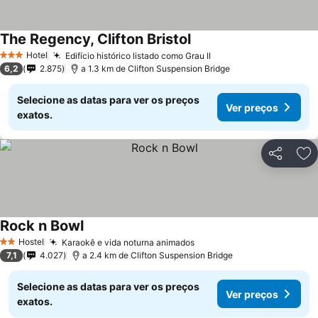
The Regency, Clifton Bristol
Ver preços
Hotel
Edifício histórico listado como Grau II
Ver preços
3 Estrelas
6,2
2.875
a 1.3 km de Clifton Suspension Bridge
Selecione as datas para ver os preços
Ver preços
exatos.
Partilhar
Ad
Rock n Bowl
Ver preços
Hostel
Karaokê e vida noturna animados
Ver preços
2 Estrelas
7,1
4.027
a 2.4 km de Clifton Suspension Bridge
Selecione as datas para ver os preços
Ver preços
exatos.