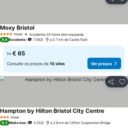
Partilhar
Ad
Moxy Bristol
Ver preços
Hotel
Academia 24 horas bem equipada
Ver preços
4 Estrelas
8,6
Excelente
7.062
a 0.7 km de Castle Park
€ 65
De
Consulte os preços de
10 sites
Ver preços
Partilhar
Ad
Hampton by Hilton Bristol City Centre
Ver preços
Hotel
3 Estrelas
8,3
Muito boa
3.252
a 2.8 km de Clifton Suspension Bridge