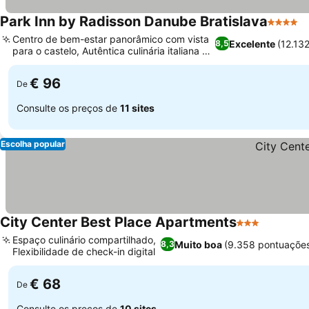
Park Inn by Radisson Danube Bratislava
4 Estrel
V
Centro de bem-estar panorâmico com vista
Excelente
(12.13
8,5
para o castelo, Autêntica culinária italiana no
Ver preços
Bocca Buona
€ 96
De
Consulte os preços de
11 sites
Escolha popular
City Center Best Place Apartments
3 Estrelas
Ver preç
Espaço culinário compartilhado,
Muito boa
(9.358 pontuaçõe
8,3
Flexibilidade de check-in digital
Ver preços
€ 68
De
Consulte os preços de
10 sites