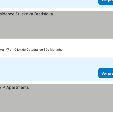
relas
Ver preços
es)
a 1.0 km de Catedral de São Martinho
Ver pr