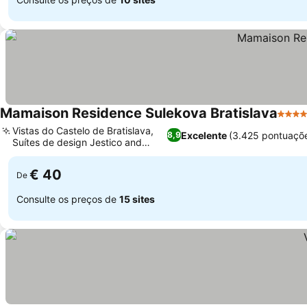
Mamaison Residence Sulekova Bratislava
4 Est
Vistas do Castelo de Bratislava,
Excelente
(3.425 pontuaçõ
8,9
Suítes de design Jestico and
Ver preços
Whiles
€ 40
De
Consulte os preços de
15 sites