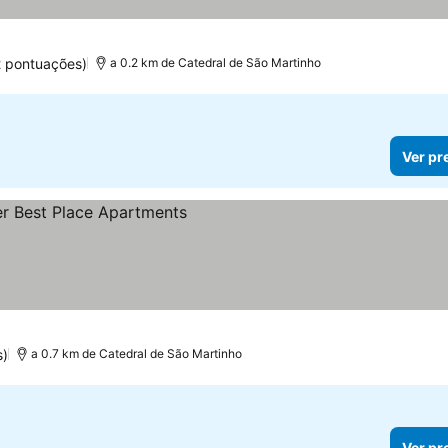
as
er preços
2 pontuações)
a 0.2 km de Catedral de São Martinho
Ver pr
os
s)
a 0.7 km de Catedral de São Martinho
Ver pr