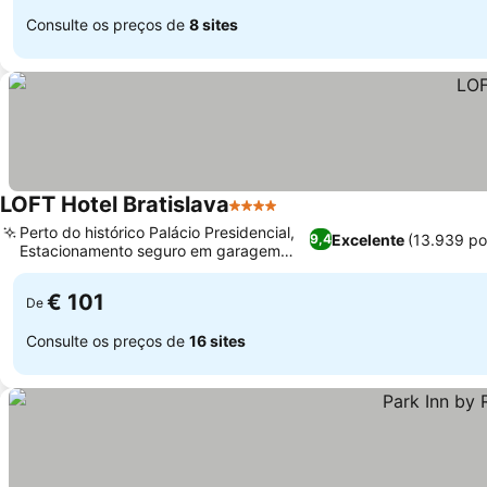
Consulte os preços de
8 sites
LOFT Hotel Bratislava
4 Estrelas
Ver preços
Perto do histórico Palácio Presidencial,
Excelente
(13.939 po
9,4
Estacionamento seguro em garagem
Ver preços
subterrânea
€ 101
De
Consulte os preços de
16 sites