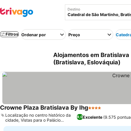
Destino
Filtros
Ordenar por
Preço
Catedra
Alojamentos em Bratislava
(Bratislava, Eslováquia)
Crowne Plaza Bratislava By Ihg
4 Estrelas
Ver preços
Localização no centro histórico da
Excelente
(9.575 pontua
9,0
cidade, Vistas para o Palácio
Ver preços
Presidencial