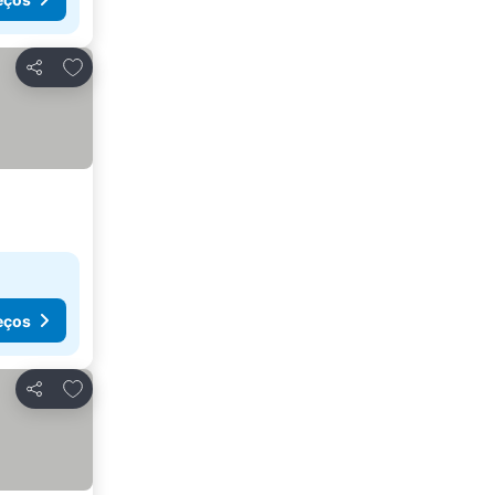
Adicionar aos favoritos
Partilhar
eços
Adicionar aos favoritos
Partilhar