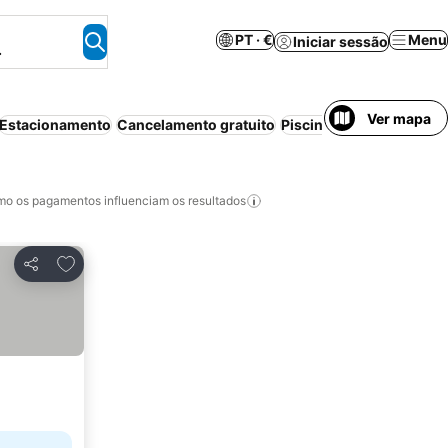
PT · €
Menu
Iniciar sessão
.
Ver mapa
Estacionamento
Cancelamento gratuito
Piscina
Ar condicionad
o os pagamentos influenciam os resultados
Adicionar aos favoritos
Partilhar