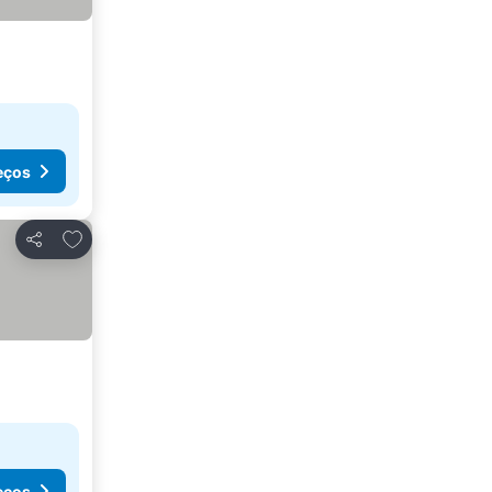
eços
Adicionar aos favoritos
Partilhar
eços