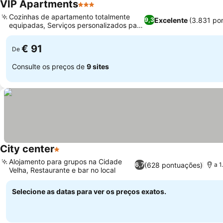
VIP Apartments
3 Estrelas
Ver preços
Cozinhas de apartamento totalmente
Excelente
(3.831 po
9,3
equipadas, Serviços personalizados para
Ver preços
hóspedes
€ 91
De
Consulte os preços de
9 sites
City center
1 Estrelas
Ver preços
Alojamento para grupos na Cidade
(628 pontuações)
6,7
a 1
Velha, Restaurante e bar no local
Ver preços
Selecione as datas para ver os preços exatos.