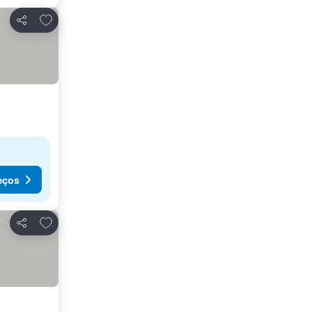
Adicionar aos favoritos
Partilhar
eços
Adicionar aos favoritos
Partilhar