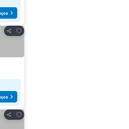
eços
Adicionar aos favoritos
Partilhar
eços
Adicionar aos favoritos
Partilhar