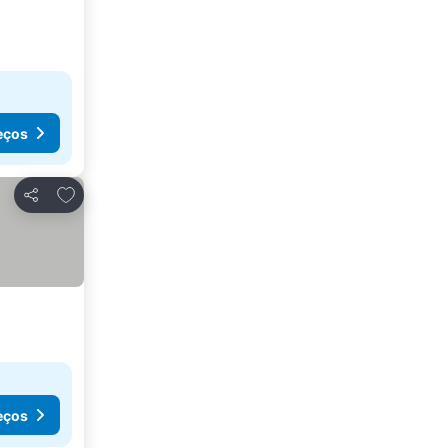
eços
Adicionar aos favoritos
Partilhar
eços