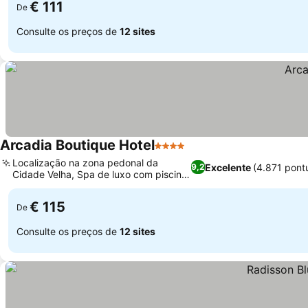
€ 111
De
Consulte os preços de
12 sites
Arcadia Boutique Hotel
4 Estrelas
Ver preços
Localização na zona pedonal da
Excelente
(4.871 pont
9,2
Cidade Velha, Spa de luxo com piscina
Ver preços
de imersão
€ 115
De
Consulte os preços de
12 sites