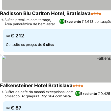
Radisson Blu Carlton Hotel, Bratislava
4 Estrelas
Ver 
Suítes premium com terraço,
Excelente
(11.613 pontuaçõ
9,2
Área panorâmica de bem-estar e
Ver preços
spa
€ 212
De
Consulte os preços de
9 sites
Falkensteiner Hotel Bratislava
4 Estrelas
Ver preços
Buffet de café da manhã excepcional com
Excelente
(10.425
8,9
prosecco, Acquapura City SPA com vista
Ver preços
para o castelo
€ 87
De