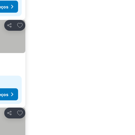
eços
Adicionar aos favoritos
Partilhar
eços
Adicionar aos favoritos
Partilhar