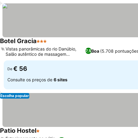
Botel Gracia
3 Estrelas
Ver preços
Vistas panorâmicas do rio Danúbio,
Boa
(5.708 pontuaçõe
7,5
Salão autêntico de massagem
Ver preços
tailandesa
€ 56
De
Consulte os preços de
6 sites
Escolha popular
Patio Hostel
1 Estrelas
Ver preços