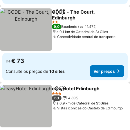
CODE - The Court,
Partilhar
Adicionar aos favoritos
Edinburgh
2 Estrelas
9,0
Excelente
11.472
a 0.1 km de Catedral de St Giles
Conectividade central de transporte
€ 73
De
Consulte os preços de
10 sites
Ver preços
easyHotel Edinburgh
Partilhar
Adicionar aos favoritos
3 Estrelas
6,1
4.895
a 0.9 km de Catedral de St Giles
Vistas icônicas do Castelo de Edimburgo