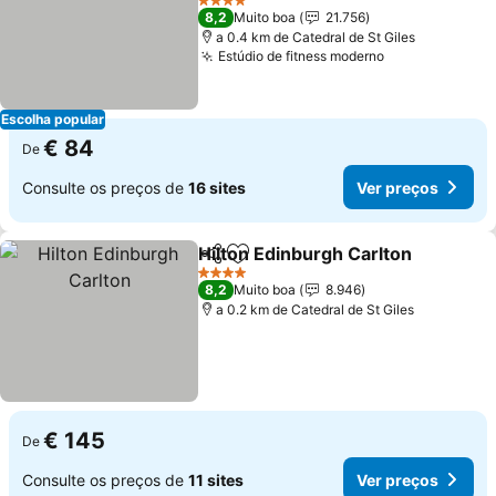
4 Estrelas
8,2
Muito boa
21.756
a 0.4 km de Catedral de St Giles
Estúdio de fitness moderno
Escolha popular
€ 84
De
Consulte os preços de
16 sites
Ver preços
Hilton Edinburgh Carlton
Partilhar
Adicionar aos favoritos
4 Estrelas
8,2
Muito boa
8.946
a 0.2 km de Catedral de St Giles
€ 145
De
Consulte os preços de
11 sites
Ver preços