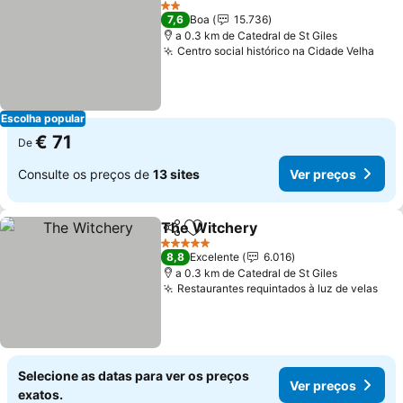
2 Estrelas
7,6
Boa
15.736
a 0.3 km de Catedral de St Giles
Centro social histórico na Cidade Velha
Escolha popular
€ 71
De
Consulte os preços de
13 sites
Ver preços
The Witchery
Partilhar
Adicionar aos favoritos
5 Estrelas
8,8
Excelente
6.016
a 0.3 km de Catedral de St Giles
Restaurantes requintados à luz de velas
Selecione as datas para ver os preços
Ver preços
exatos.