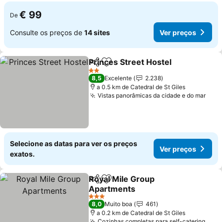
€ 99
De
Consulte os preços de
14 sites
Ver preços
Princes Street Hostel
Partilhar
Adicionar aos favoritos
2 Estrelas
8,5
Excelente
2.238
a 0.5 km de Catedral de St Giles
Vistas panorâmicas da cidade e do mar
Selecione as datas para ver os preços
Ver preços
exatos.
Royal Mile Group
Partilhar
Adicionar aos favoritos
Apartments
3 Estrelas
8,0
Muito boa
461
a 0.2 km de Catedral de St Giles
Cozinhas completas para self-catering