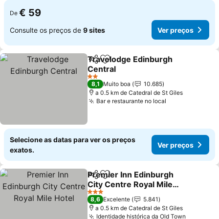
€ 59
De
Consulte os preços de
9 sites
Ver preços
Travelodge Edinburgh
Partilhar
Adicionar aos favoritos
Central
2 Estrelas
8,1
Muito boa
10.685
a 0.5 km de Catedral de St Giles
Bar e restaurante no local
Selecione as datas para ver os preços
Ver preços
exatos.
Premier Inn Edinburgh
Partilhar
Adicionar aos favoritos
City Centre Royal Mile
Hotel
3 Estrelas
8,6
Excelente
5.841
a 0.5 km de Catedral de St Giles
Identidade histórica da Old Town