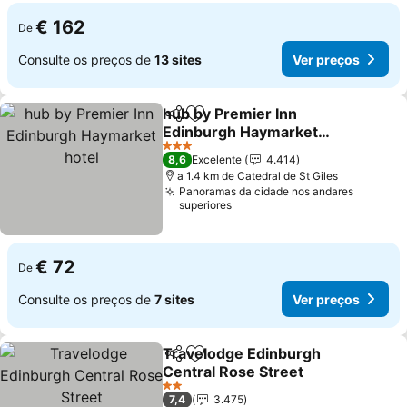
€ 162
De
Consulte os preços de
13 sites
Ver preços
hub by Premier Inn
Partilhar
Adicionar aos favoritos
Edinburgh Haymarket
hotel
3 Estrelas
8,6
Excelente
4.414
a 1.4 km de Catedral de St Giles
Panoramas da cidade nos andares
superiores
€ 72
De
Consulte os preços de
7 sites
Ver preços
Travelodge Edinburgh
Partilhar
Adicionar aos favoritos
Central Rose Street
2 Estrelas
7,4
3.475