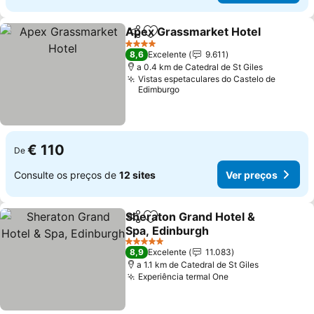
Apex Grassmarket Hotel
Partilhar
Adicionar aos favoritos
4 Estrelas
8,6
Excelente
9.611
a 0.4 km de Catedral de St Giles
Vistas espetaculares do Castelo de
Edimburgo
€ 110
De
Consulte os preços de
12 sites
Ver preços
Sheraton Grand Hotel &
Partilhar
Adicionar aos favoritos
Spa, Edinburgh
5 Estrelas
8,9
Excelente
11.083
a 1.1 km de Catedral de St Giles
Experiência termal One