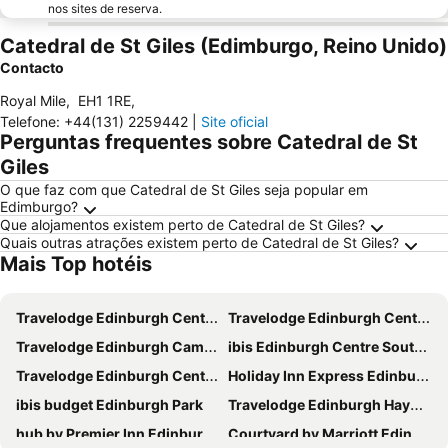
nos sites de reserva.
Catedral de St Giles (Edimburgo, Reino Unido)
Contacto
Royal Mile
,
EH1 1RE
,
Telefone
:
+44(131) 2259442
|
Site oficial
Perguntas frequentes sobre Catedral de St
Giles
O que faz com que Catedral de St Giles seja popular em
Edimburgo?
Que alojamentos existem perto de Catedral de St Giles?
Quais outras atrações existem perto de Catedral de St Giles?
Mais Top hotéis
Travelodge Edinburgh Central Waterloo Place
Travelodge Edinburgh Central
Travelodge Edinburgh Cameron Toll
ibis Edinburgh Centre South Bridge - Royal Mile
Travelodge Edinburgh Central Queen Street
Holiday Inn Express Edinburgh - Leith Waterfront by IHG
ibis budget Edinburgh Park
Travelodge Edinburgh Haymarket
hub by Premier Inn Edinburgh Royal Mile hotel
Courtyard by Marriott Edinburgh West