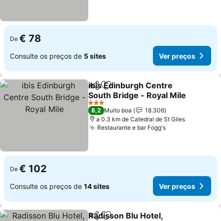
€ 78
De
Consulte os preços de
5 sites
Ver preços
ibis Edinburgh Centre
Partilhar
Adicionar aos favoritos
South Bridge - Royal Mile
3 Estrelas
8,2
Muito boa
18.306
a 0.3 km de Catedral de St Giles
Restaurante e bar Fogg's
€ 102
De
Consulte os preços de
14 sites
Ver preços
Radisson Blu Hotel,
Partilhar
Adicionar aos favoritos