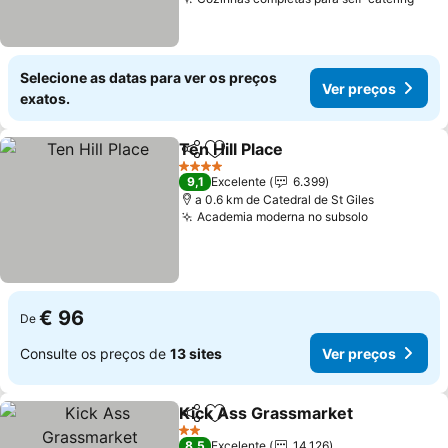
Selecione as datas para ver os preços
Ver preços
exatos.
Ten Hill Place
Partilhar
Adicionar aos favoritos
4 Estrelas
9,1
Excelente
6.399
a 0.6 km de Catedral de St Giles
Academia moderna no subsolo
€ 96
De
Consulte os preços de
13 sites
Ver preços
Kick Ass Grassmarket
Partilhar
Adicionar aos favoritos
2 Estrelas
8,5
Excelente
14.126