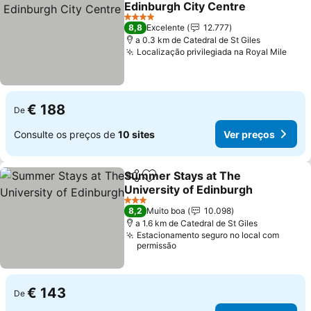
Edinburgh City Centre
4 Estrelas
8,8
Excelente
12.777
a 0.3 km de Catedral de St Giles
Localização privilegiada na Royal Mile
€ 188
De
Consulte os preços de
10 sites
Ver preços
Summer Stays at The
Partilhar
Adicionar aos favoritos
University of Edinburgh
3 Estrelas
8,2
Muito boa
10.098
a 1.6 km de Catedral de St Giles
Estacionamento seguro no local com
permissão
€ 143
De