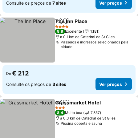
Consulte os preços de
7 sites
Ver preços
The Inn Place
Partilhar
Adicionar aos favoritos
4 Estrelas
8,8
Excelente
1.181
a 0.1 km de Catedral de St Giles
Passeios e ingressos selecionados pela
cidade
€ 212
De
Consulte os preços de
3 sites
Ver preços
Grassmarket Hotel
Partilhar
Adicionar aos favoritos
3 Estrelas
8,4
Muito boa
7.857
a 0.3 km de Catedral de St Giles
Piscina coberta e sauna