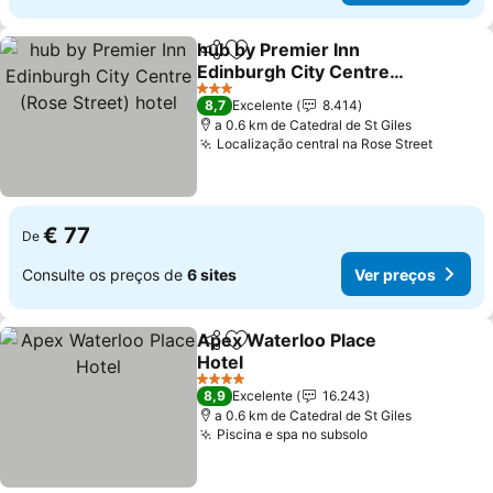
hub by Premier Inn
Partilhar
Adicionar aos favoritos
Edinburgh City Centre
(Rose Street) hotel
3 Estrelas
8,7
Excelente
8.414
a 0.6 km de Catedral de St Giles
Localização central na Rose Street
€ 77
De
Consulte os preços de
6 sites
Ver preços
Apex Waterloo Place
Partilhar
Adicionar aos favoritos
Hotel
4 Estrelas
8,9
Excelente
16.243
a 0.6 km de Catedral de St Giles
Piscina e spa no subsolo