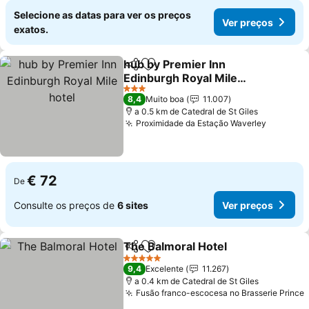
Selecione as datas para ver os preços
Ver preços
exatos.
hub by Premier Inn
Partilhar
Adicionar aos favoritos
Edinburgh Royal Mile
hotel
3 Estrelas
8,4
Muito boa
11.007
a 0.5 km de Catedral de St Giles
Proximidade da Estação Waverley
€ 72
De
Consulte os preços de
6 sites
Ver preços
The Balmoral Hotel
Partilhar
Adicionar aos favoritos
5 Estrelas
9,4
Excelente
11.267
a 0.4 km de Catedral de St Giles
Fusão franco-escocesa no Brasserie Prince