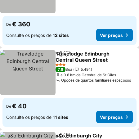
€ 360
De
Consulte os preços de
12 sites
Ver preços
Travelodge Edinburgh
Partilhar
Adicionar aos favoritos
Central Queen Street
3 Estrelas
7,8
Boa
5.494
a 0.8 km de Catedral de St Giles
Opções de quartos familiares espaçosos
€ 40
De
Consulte os preços de
11 sites
Ver preços
a&o Edinburgh City
Partilhar
Adicionar aos favoritos