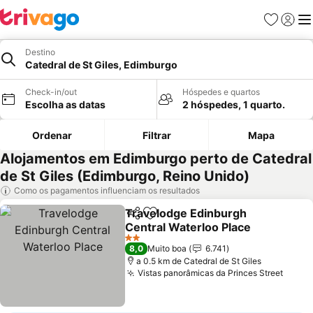
Favoritos
Iniciar
Me
Destino
Catedral de St Giles, Edimburgo
Check-in/out
Hóspedes e quartos
Escolha as datas
2 hóspedes, 1 quarto.
Ordenar
Filtrar
Mapa
Alojamentos em Edimburgo perto de Catedral
de St Giles (Edimburgo, Reino Unido)
Como os pagamentos influenciam os resultados
Travelodge Edinburgh
Partilhar
Adicionar aos favoritos
Central Waterloo Place
2 Estrelas
8,0
Muito boa
6.741
a 0.5 km de Catedral de St Giles
Vistas panorâmicas da Princes Street