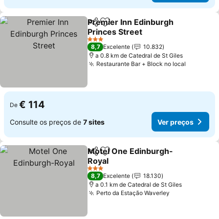
Premier Inn Edinburgh
Partilhar
Adicionar aos favoritos
Princes Street
3 Estrelas
8,7
Excelente
10.832
a 0.8 km de Catedral de St Giles
Restaurante Bar + Block no local
€ 114
De
Consulte os preços de
7 sites
Ver preços
Motel One Edinburgh-
Partilhar
Adicionar aos favoritos
Royal
3 Estrelas
8,7
Excelente
18.130
a 0.1 km de Catedral de St Giles
Perto da Estação Waverley