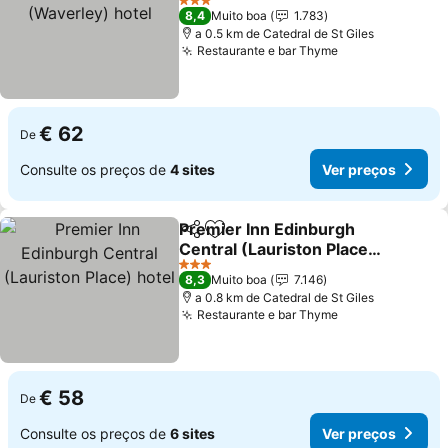
hotel
3 Estrelas
8,4
Muito boa
1.783
a 0.5 km de Catedral de St Giles
Restaurante e bar Thyme
€ 62
De
Consulte os preços de
4 sites
Ver preços
Premier Inn Edinburgh
Partilhar
Adicionar aos favoritos
Central (Lauriston Place)
hotel
3 Estrelas
8,3
Muito boa
7.146
a 0.8 km de Catedral de St Giles
Restaurante e bar Thyme
€ 58
De
Consulte os preços de
6 sites
Ver preços