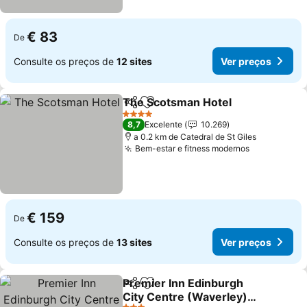
€ 83
De
Consulte os preços de
12 sites
Ver preços
The Scotsman Hotel
Partilhar
Adicionar aos favoritos
4 Estrelas
8,7
Excelente
10.269
a 0.2 km de Catedral de St Giles
Bem-estar e fitness modernos
€ 159
De
Consulte os preços de
13 sites
Ver preços
Premier Inn Edinburgh
Partilhar
Adicionar aos favoritos
City Centre (Waverley)