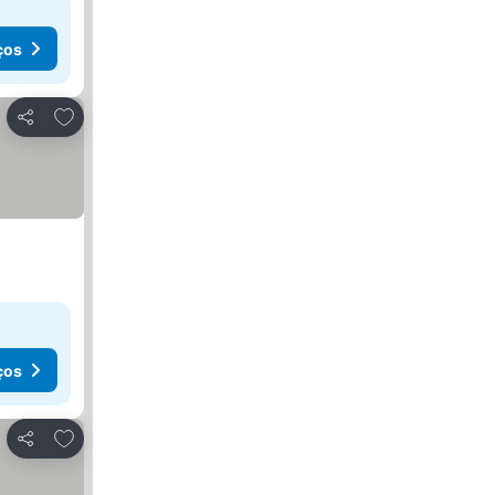
ços
Adicionar aos favoritos
Partilhar
ços
Adicionar aos favoritos
Partilhar