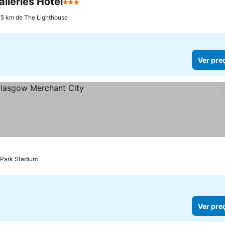
lleries Hotel
3 Estrelas
.5 km de The Lighthouse
Ver pre
 Park Stadium
Ver pre