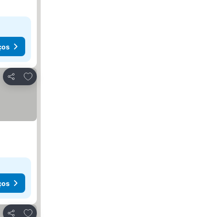
ços
Adicionar aos favoritos
Partilhar
ços
Adicionar aos favoritos