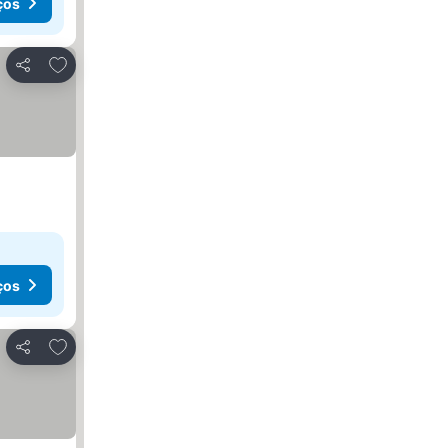
ços
Adicionar aos favoritos
Partilhar
ços
Adicionar aos favoritos
Partilhar