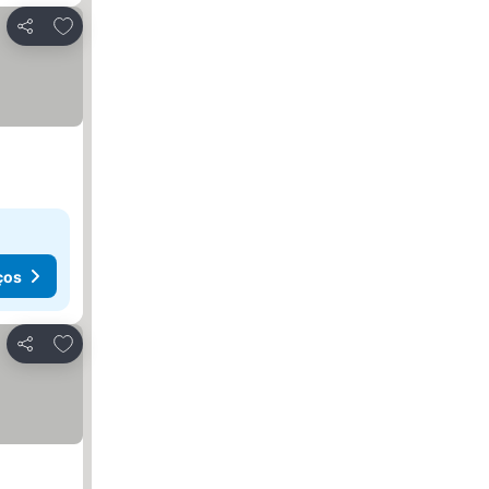
Adicionar aos favoritos
Partilhar
ços
Adicionar aos favoritos
Partilhar