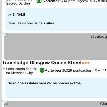
Excelente
(1.714 pontuações)
8,5
a 2.9 km 
Sacred Garden
€ 164
De
Consulte os preços de
7 sites
Travelodge Glasgow Queen Street
3 Estrelas
Localização central
Muito boa
(6.029 pontuações)
8,3
a 3.1 
na Merchant City
Selecione as datas para ver os preços exatos.