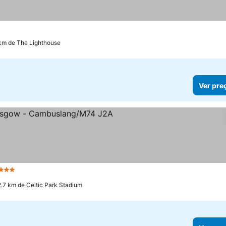
as
 km de The Lighthouse
Ver pre
3 Estrelas
2.7 km de Celtic Park Stadium