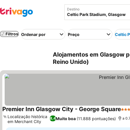
Destino
Filtros
Ordenar por
Preço
Celtic 
Alojamentos em Glasgow pe
Reino Unido)
Premier Inn Glasgow City - George Square
3 Es
Localização histórica
Muito boa
(11.888 pontuações)
8,4
a 0.
em Merchant City