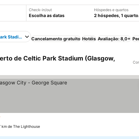
Check-in/out
Hóspedes e quartos
Escolha as datas
2 hóspedes, 1 quarto
Park Stadium
Cancelamento gratuito
Hotéis
Avaliação: 8,0+
Pe
rto de Celtic Park Stadium (Glasgow,
Com
trelas
7 km de The Lighthouse