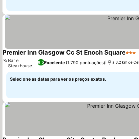
Premier Inn Glasgow Cc St Enoch Square
3 Est
Bar e
Excelente
(1.790 pontuações)
8,5
a 3.2 km de Ce
Steakhouse
Block
Selecione as datas para ver os preços exatos.