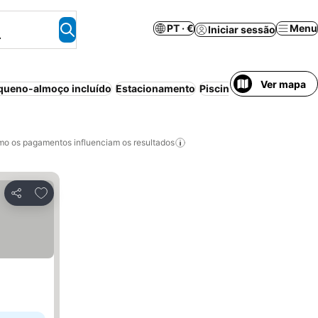
PT · €
Menu
Iniciar sessão
.
Ver mapa
queno-almoço incluído
Estacionamento
Piscina
Aparthotel
Spa
o os pagamentos influenciam os resultados
Adicionar aos favoritos
Partilhar