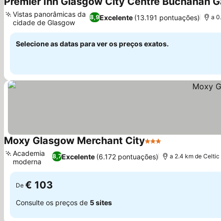
Premier Inn Glasgow City Centre Buchanan Ga
Vistas panorâmicas da
Excelente
(13.191 pontuações)
8,9
a 0
cidade de Glasgow
Selecione as datas para ver os preços exatos.
Moxy Glasgow Merchant City
3 Estrelas
Academia
Excelente
(6.172 pontuações)
8,7
a 2.4 km de Celtic
moderna
€ 103
De
Consulte os preços de
5 sites