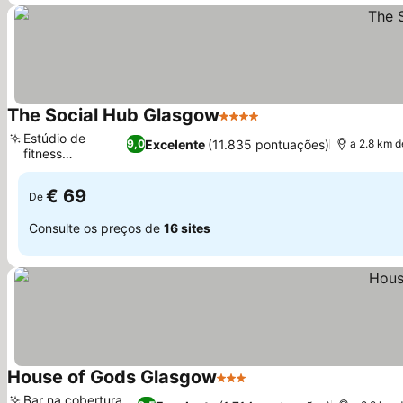
The Social Hub Glasgow
4 Estrelas
Estúdio de
Excelente
(11.835 pontuações)
9,0
a 2.8 km d
fitness
profissional
€ 69
De
Consulte os preços de
16 sites
House of Gods Glasgow
3 Estrelas
Bar na cobertura