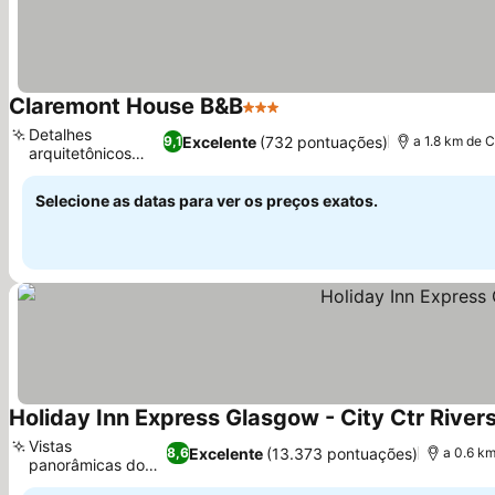
Claremont House B&B
3 Estrelas
Detalhes
Excelente
(732 pontuações)
9,1
a 1.8 km de 
arquitetônicos
únicos
Selecione as datas para ver os preços exatos.
Holiday Inn Express Glasgow - City Ctr River
Vistas
Excelente
(13.373 pontuações)
8,6
a 0.6 k
panorâmicas do
Rio Clyde