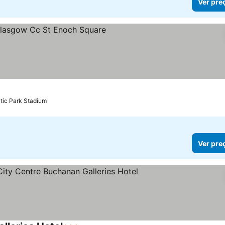
Ver pre
relas
ltic Park Stadium
Ver pre