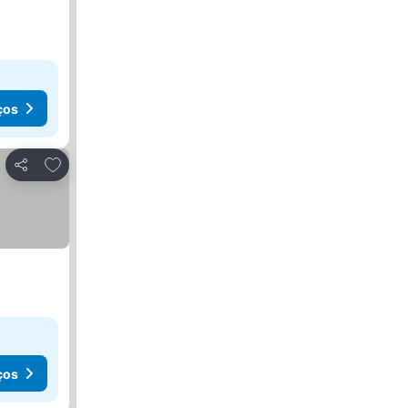
ços
Adicionar aos favoritos
Partilhar
ços