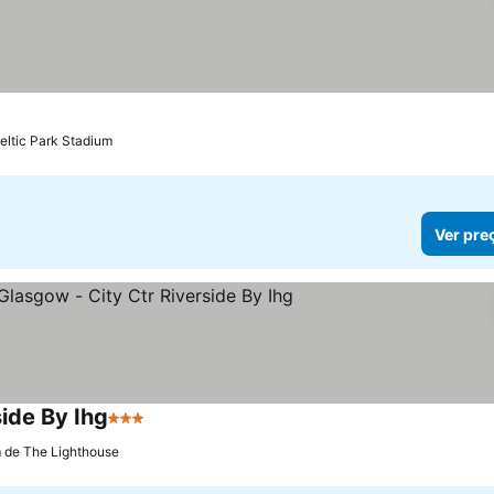
Celtic Park Stadium
Ver pre
side By Ihg
3 Estrelas
m de The Lighthouse