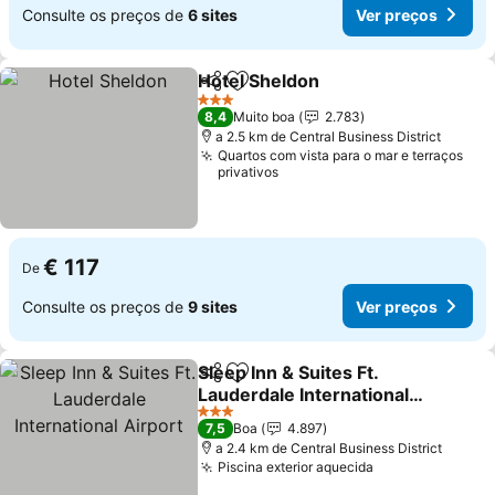
Consulte os preços de
6 sites
Ver preços
Hotel Sheldon
Partilhar
Adicionar aos favoritos
Ver preços
3 Estrelas
8,4
Muito boa
2.783
a 2.5 km de Central Business District
Quartos com vista para o mar e terraços
privativos
€ 117
De
Consulte os preços de
9 sites
Ver preços
Sleep Inn & Suites Ft.
Partilhar
Adicionar aos favoritos
Lauderdale International
Airport
Ver preços
3 Estrelas
7,5
Boa
4.897
a 2.4 km de Central Business District
Piscina exterior aquecida
Ver preços