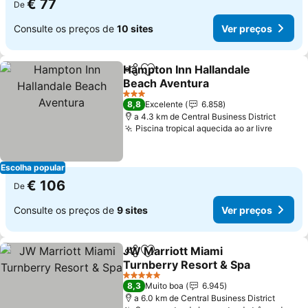
€ 77
De
Consulte os preços de
10 sites
Ver preços
Hampton Inn Hallandale
Partilhar
Adicionar aos favoritos
Beach Aventura
Ver preços
3 Estrelas
8,8
Excelente
6.858
a 4.3 km de Central Business District
Piscina tropical aquecida ao ar livre
Ver pr
Escolha popular
€ 106
De
Consulte os preços de
9 sites
Ver preços
JW Marriott Miami
Partilhar
Adicionar aos favoritos
Turnberry Resort & Spa
Ver preços
5 Estrelas
8,3
Muito boa
6.945
a 6.0 km de Central Business District