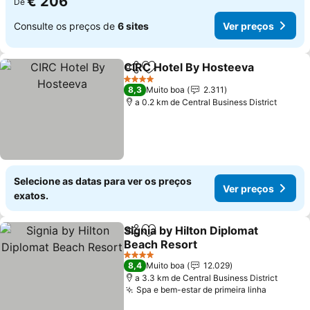
€ 206
De
Consulte os preços de
6 sites
Ver preços
CIRC Hotel By Hosteeva
Partilhar
Adicionar aos favoritos
Ve
4 Estrelas
8,3
Muito boa
2.311
a 0.2 km de Central Business District
Selecione as datas para ver os preços
Ver preços
exatos.
Signia by Hilton Diplomat
Partilhar
Adicionar aos favoritos
Beach Resort
Ver preços
4 Estrelas
8,4
Muito boa
12.029
a 3.3 km de Central Business District
Spa e bem-estar de primeira linha
Ver pre