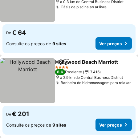
a 0.3 km de Central Business District
Oásis de piscina ao ar livre
Ver preços
€ 64
De
Consulte os preços de
9 sites
Ver preços
Hollywood Beach Marriott
Partilhar
Adicionar aos favoritos
4 Estrelas
8,6
Excelente
7.416
a 2.9 km de Central Business District
Banheira de hidromassagem para relaxar
Ver
€ 201
De
Consulte os preços de
9 sites
Ver preços