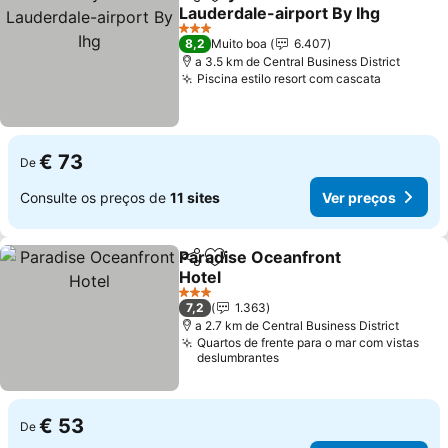
Partilhar
Adicionar aos favoritos
Lauderdale-airport By Ihg
Ver preços
3 Estrelas
8,2
Muito boa
6.407
a 3.5 km de Central Business District
Piscina estilo resort com cascata
Ver preç
€ 73
De
Consulte os preços de
11 sites
Ver preços
Paradise Oceanfront
Partilhar
Adicionar aos favoritos
Hotel
Ver preços
3 Estrelas
7,2
1.363
a 2.7 km de Central Business District
Quartos de frente para o mar com vistas
deslumbrantes
€ 53
De