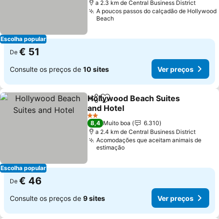
a 2.3 km de Central Business District
A poucos passos do calçadão de Hollywood
Beach
Escolha popular
€ 51
De
Consulte os preços de
10 sites
Ver preços
Hollywood Beach Suites
Partilhar
Adicionar aos favoritos
and Hotel
Ver preços
2 Estrelas
8,4
Muito boa
6.310
a 2.4 km de Central Business District
Acomodações que aceitam animais de
estimação
Escolha popular
€ 46
De
Consulte os preços de
9 sites
Ver preços