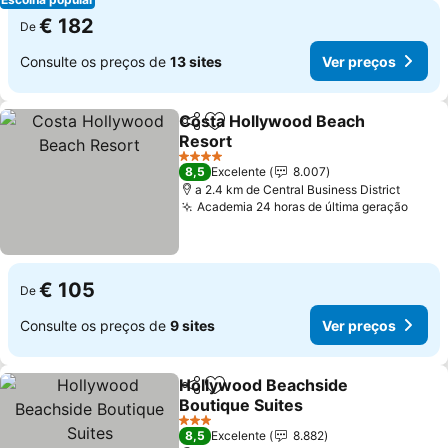
€ 182
De
Consulte os preços de
13 sites
Ver preços
Costa Hollywood Beach
Partilhar
Adicionar aos favoritos
Resort
Ver preços
4 Estrelas
8,5
Excelente
8.007
a 2.4 km de Central Business District
Academia 24 horas de última geração
Ver 
€ 105
De
Consulte os preços de
9 sites
Ver preços
Hollywood Beachside
Partilhar
Adicionar aos favoritos
Boutique Suites
Ver preços
3 Estrelas
8,5
Excelente
8.882