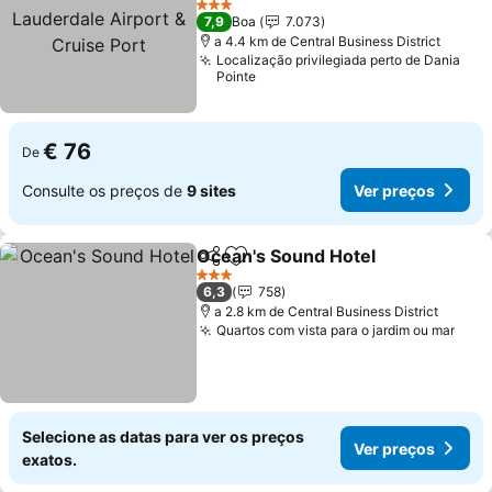
Airport & Cruise Port
Ver preços
3 Estrelas
7,9
Boa
7.073
a 4.4 km de Central Business District
Localização privilegiada perto de Dania
Pointe
€ 76
De
Consulte os preços de
9 sites
Ver preços
Ocean's Sound Hotel
Partilhar
Adicionar aos favoritos
Ver p
3 Estrelas
6,3
758
a 2.8 km de Central Business District
Quartos com vista para o jardim ou mar
Ver 
Selecione as datas para ver os preços
Ver preços
exatos.