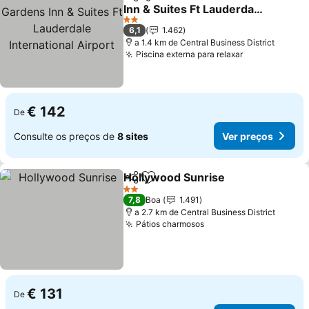
Partilhar
Adicionar aos favoritos
Inn & Suites Ft Lauderdale
International Airport
Ver preços
2 Estrelas
6,1
1.462
a 1.4 km de Central Business District
Piscina externa para relaxar
Ver preços
€ 142
De
Consulte os preços de
8 sites
Ver preços
Hollywood Sunrise
Partilhar
Adicionar aos favoritos
Ver pre
2 Estrelas
7,8
Boa
1.491
a 2.7 km de Central Business District
Pátios charmosos
Ver preços
€ 131
De