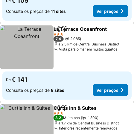
€ 105
De
Consulte os preços de
11 sites
Ver preços
La Terrace Oceanfront
Partilhar
Adicionar aos favoritos
Ver
3 Estrelas
7,4
2.085
a 2.5 km de Central Business District
Vista para o mar em muitos quartos
Ver pr
€ 141
De
Consulte os preços de
8 sites
Ver preços
Curtis Inn & Suites
Partilhar
Adicionar aos favoritos
Ver pre
3 Estrelas
8,2
Muito boa
1.800
a 1.7 km de Central Business District
Interiores recentemente renovados
Ver pr