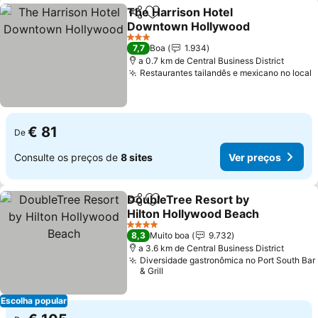
The Harrison Hotel
Partilhar
Adicionar aos favoritos
Downtown Hollywood
Ver preços
3 Estrelas
7,7
Boa
1.934
a 0.7 km de Central Business District
Restaurantes tailandês e mexicano no local
V
€ 81
De
Consulte os preços de
8 sites
Ver preços
DoubleTree Resort by
Partilhar
Adicionar aos favoritos
Hilton Hollywood Beach
Ver preços
4 Estrelas
8,3
Muito boa
9.732
a 3.6 km de Central Business District
Diversidade gastronômica no Port South Bar
& Grill
Escolha popular