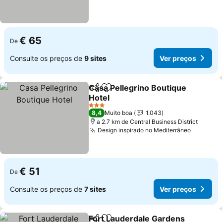
€ 65
De
Consulte os preços de
9 sites
Ver preços
Casa Pellegrino Boutique
Partilhar
Adicionar aos favoritos
Hotel
Ver preços
3 Estrelas
8,4
Muito boa
1.043
a 2.7 km de Central Business District
Design inspirado no Mediterrâneo
Ver pre
€ 51
De
Consulte os preços de
7 sites
Ver preços
Fort Lauderdale Gardens