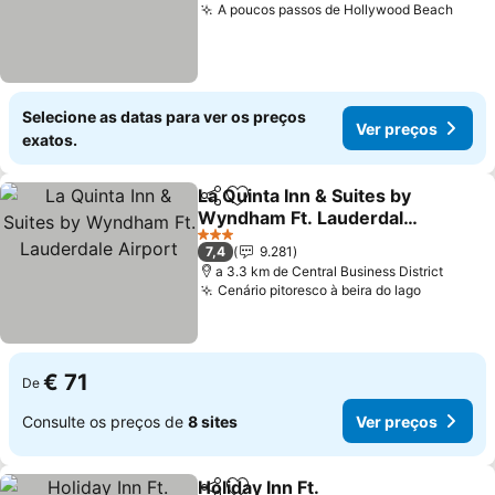
A poucos passos de Hollywood Beach
Ver 
Selecione as datas para ver os preços
Ver preços
exatos.
La Quinta Inn & Suites by
Partilhar
Adicionar aos favoritos
Wyndham Ft. Lauderdale
Airport
Ver preços
3 Estrelas
7,4
9.281
a 3.3 km de Central Business District
Cenário pitoresco à beira do lago
Ver preç
€ 71
De
Consulte os preços de
8 sites
Ver preços
Holiday Inn Ft.