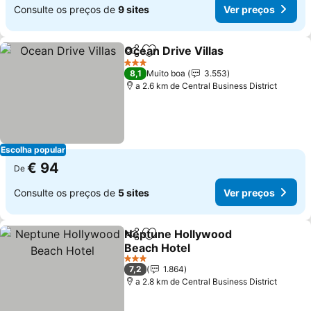
Consulte os preços de
9 sites
Ver preços
Ocean Drive Villas
Partilhar
Adicionar aos favoritos
Ver pre
3 Estrelas
8,1
Muito boa
3.553
a 2.6 km de Central Business District
Escolha popular
€ 94
De
Consulte os preços de
5 sites
Ver preços
Neptune Hollywood
Partilhar
Adicionar aos favoritos
Beach Hotel
Ver preços
3 Estrelas
7,2
1.864
a 2.8 km de Central Business District