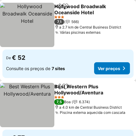
Hollywood Broadwalk
Partilhar
Adicionar aos favoritos
Oceanside Hotel
Ver preços
3 Estrelas
7,1
566
a 2.7 km de Central Business District
Várias piscinas externas
Ver preços
€ 52
De
Consulte os preços de
7 sites
Ver preços
Best Western Plus
Partilhar
Adicionar aos favoritos
Hollywood/Aventura
Ver preços
3 Estrelas
7,5
Boa
6.374
a 4.0 km de Central Business District
Piscina externa aquecida com cascata
Ver 