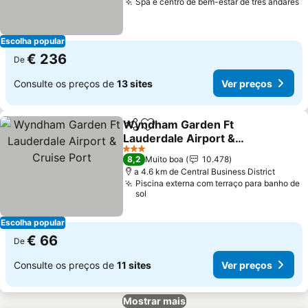
Spa e centro de bem-estar de três andares
V
Escolha popular
€ 236
De
Consulte os preços de
13 sites
Ver preços
Wyndham Garden Ft
Partilhar
Adicionar aos favoritos
Lauderdale Airport &
Cruise Port
Ver preços
3 Estrelas
8,2
Muito boa
10.478
a 4.6 km de Central Business District
Piscina externa com terraço para banho de
sol
Escolha popular
€ 66
De
Consulte os preços de
11 sites
Ver preços
Mostrar mais