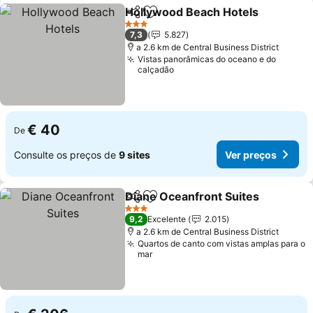
Hollywood Beach Hotels
Partilhar
Adicionar aos favoritos
V
3 Estrelas
7,3
5.827
a 2.6 km de Central Business District
Vistas panorâmicas do oceano e do
calçadão
€ 40
De
Consulte os preços de
9 sites
Ver preços
Diane Oceanfront Suites
Partilhar
Adicionar aos favoritos
V
3 Estrelas
9,2
Excelente
2.015
a 2.6 km de Central Business District
Quartos de canto com vistas amplas para o
mar