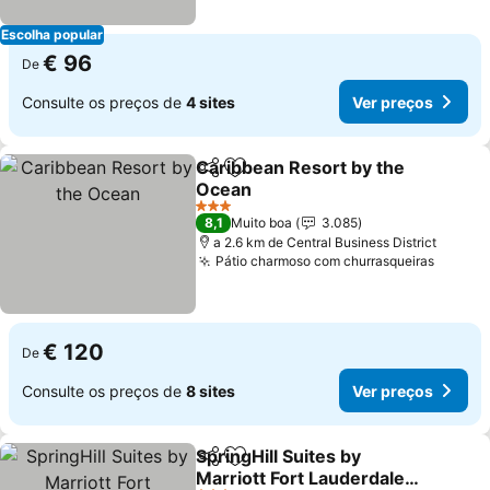
Escolha popular
€ 96
De
Consulte os preços de
4 sites
Ver preços
Caribbean Resort by the
Partilhar
Adicionar aos favoritos
Ocean
Ver preços
3 Estrelas
8,1
Muito boa
3.085
a 2.6 km de Central Business District
Pátio charmoso com churrasqueiras
Ver pr
€ 120
De
Consulte os preços de
8 sites
Ver preços
SpringHill Suites by
Partilhar
Adicionar aos favoritos
Marriott Fort Lauderdale