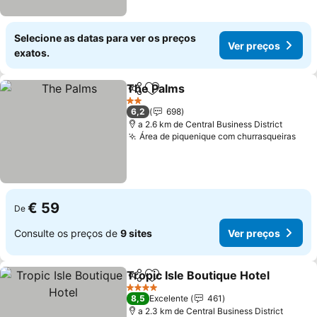
Selecione as datas para ver os preços
Ver preços
exatos.
The Palms
Partilhar
Adicionar aos favoritos
Ver preços
2 Estrelas
6,2
698
a 2.6 km de Central Business District
Área de piquenique com churrasqueiras
Ver
€ 59
De
Consulte os preços de
9 sites
Ver preços
Tropic Isle Boutique Hotel
Partilhar
Adicionar aos favoritos
4 Estrelas
8,5
Excelente
461
a 2.3 km de Central Business District