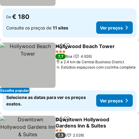
€ 180
De
Consulte os preços de
11 sites
Ver preços
Hollywood Beach Tower
Partilhar
Adicionar aos favoritos
V
3 Estrelas
7,7
Boa
4.926
a 2.4 km de Central Business District
Estúdios espaçosos com cozinha completa
V
Escolha popular
Selecione as datas para ver os preços
Ver preços
exatos.
Downtown Hollywood
Partilhar
Adicionar aos favoritos
Gardens Inn & Suites
Ver preços
2 Estrelas
7,3
2.028