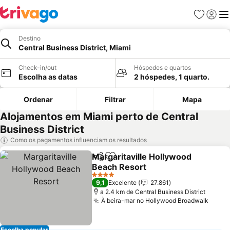
Favoritos
Iniciar
Me
Destino
Central Business District, Miami
Check-in/out
Hóspedes e quartos
Escolha as datas
2 hóspedes, 1 quarto.
Ordenar
Filtrar
Mapa
Alojamentos em Miami perto de Central
Business District
Como os pagamentos influenciam os resultados
Margaritaville Hollywood
Partilhar
Adicionar aos favoritos
Beach Resort
Ver preços
4 Estrelas
9,1
Excelente
27.861
a 2.4 km de Central Business District
À beira-mar no Hollywood Broadwalk
Ver p
Escolha popular