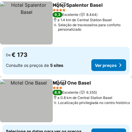
Hotel Spalentor Basel
Partilhar
Adicionar aos favoritos
4 Estrelas
9,3
Excelente
8.444
a 1.4 km de Central Station Basel
Seleção de travesseiros para conforto
personalizado
€ 173
De
Consulte os preços de
5 sites
Ver preços
Motel One Basel
Partilhar
Adicionar aos favoritos
3 Estrelas
8,9
Excelente
6.355
a 0.8 km de Central Station Basel
Localização privilegiada no centro histórico
Selecione as datas para ver os preços