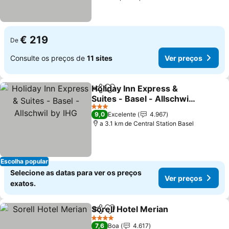
€ 219
De
Consulte os preços de
11 sites
Ver preços
Holiday Inn Express &
Partilhar
Adicionar aos favoritos
Suites - Basel - Allschwil
by IHG
3 Estrelas
9,0
Excelente
4.967
a 3.1 km de Central Station Basel
Escolha popular
Selecione as datas para ver os preços
Ver preços
exatos.
Sorell Hotel Merian
Partilhar
Adicionar aos favoritos
4 Estrelas
7,6
Boa
4.617