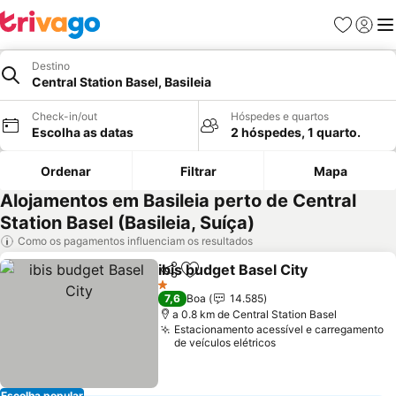
Favoritos
Iniciar
Me
Destino
Central Station Basel, Basileia
Check-in/out
Hóspedes e quartos
Escolha as datas
2 hóspedes, 1 quarto.
Ordenar
Filtrar
Mapa
Alojamentos em Basileia perto de Central
Station Basel (Basileia, Suíça)
Como os pagamentos influenciam os resultados
ibis budget Basel City
Partilhar
Adicionar aos favoritos
1 Estrelas
7,6
Boa
14.585
a 0.8 km de Central Station Basel
Estacionamento acessível e carregamento
de veículos elétricos
Escolha popular