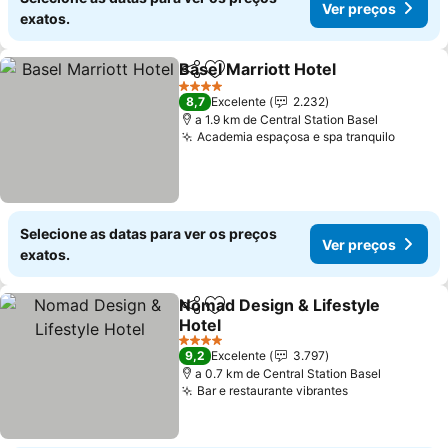
Ver preços
exatos.
Basel Marriott Hotel
Partilhar
Adicionar aos favoritos
4 Estrelas
8,7
Excelente
2.232
a 1.9 km de Central Station Basel
Academia espaçosa e spa tranquilo
Selecione as datas para ver os preços
Ver preços
exatos.
Nomad Design & Lifestyle
Partilhar
Adicionar aos favoritos
Hotel
4 Estrelas
9,2
Excelente
3.797
a 0.7 km de Central Station Basel
Bar e restaurante vibrantes