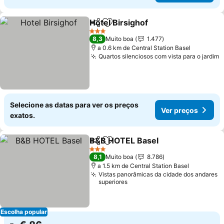
Hotel Birsighof
Partilhar
Adicionar aos favoritos
3 Estrelas
8,3
Muito boa
1.477
a 0.6 km de Central Station Basel
Quartos silenciosos com vista para o jardim
Selecione as datas para ver os preços
Ver preços
exatos.
B&B HOTEL Basel
Partilhar
Adicionar aos favoritos
3 Estrelas
8,1
Muito boa
8.786
a 1.5 km de Central Station Basel
Vistas panorâmicas da cidade dos andares
superiores
Escolha popular