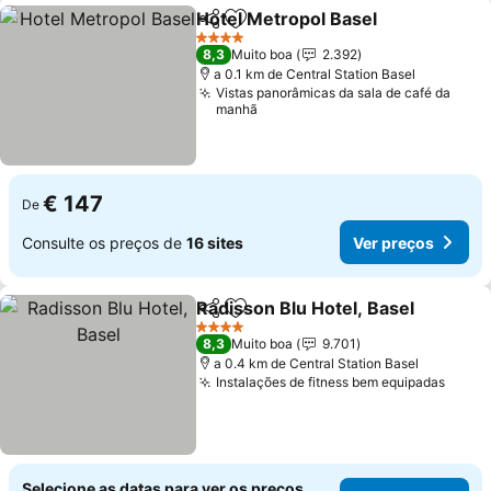
Hotel Metropol Basel
Partilhar
Adicionar aos favoritos
4 Estrelas
8,3
Muito boa
2.392
a 0.1 km de Central Station Basel
Vistas panorâmicas da sala de café da
manhã
€ 147
De
Consulte os preços de
16 sites
Ver preços
Radisson Blu Hotel, Basel
Partilhar
Adicionar aos favoritos
4 Estrelas
8,3
Muito boa
9.701
a 0.4 km de Central Station Basel
Instalações de fitness bem equipadas
Selecione as datas para ver os preços