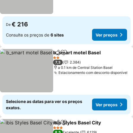
€ 216
De
Consulte os preços de
6 sites
Ver preços
b_smart motel Basel
Partilhar
Adicionar aos favoritos
2 Estrelas
7,3
2.384
a 0.1 km de Central Station Basel
Estacionamento com desconto disponível
Selecione as datas para ver os preços
Ver preços
exatos.
ibis Styles Basel City
Partilhar
Adicionar aos favoritos
3 Estrelas
8,5
Excelente
6.129