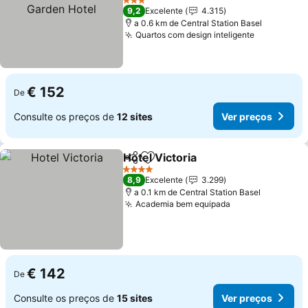
Hotel
3 Estrelas
9,2
Excelente
4.315
a 0.6 km de Central Station Basel
Quartos com design inteligente
€ 152
De
Consulte os preços de
12 sites
Ver preços
Hotel Victoria
Partilhar
Adicionar aos favoritos
4 Estrelas
8,9
Excelente
3.299
a 0.1 km de Central Station Basel
Academia bem equipada
€ 142
De
Consulte os preços de
15 sites
Ver preços