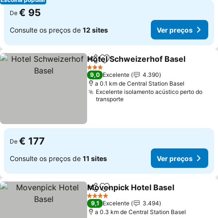
€ 95
De
Consulte os preços de
12 sites
Ver preços
Hotel Schweizerhof Basel
Partilhar
Adicionar aos favoritos
3 Estrelas
9,0
Excelente
4.390
a 0.1 km de Central Station Basel
Excelente isolamento acústico perto do
transporte
€ 177
De
Consulte os preços de
11 sites
Ver preços
Movenpick Hotel Basel
Partilhar
Adicionar aos favoritos
4 Estrelas
9,1
Excelente
3.494
a 0.3 km de Central Station Basel