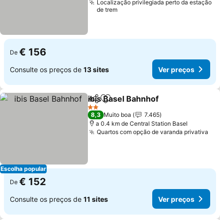
Localização privilegiada perto da estação
de trem
€ 156
De
Consulte os preços de
13 sites
Ver preços
ibis Basel Bahnhof
Partilhar
Adicionar aos favoritos
2 Estrelas
8,3
Muito boa
7.465
a 0.4 km de Central Station Basel
Quartos com opção de varanda privativa
Escolha popular
€ 152
De
Consulte os preços de
11 sites
Ver preços