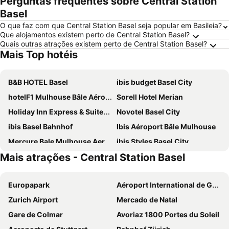
Perguntas frequentes sobre Central Station
Basel
O que faz com que Central Station Basel seja popular em Basileia?
Que alojamentos existem perto de Central Station Basel?
Quais outras atrações existem perto de Central Station Basel?
Mais Top hotéis
B&B HOTEL Basel
ibis budget Basel City
hotelF1 Mulhouse Bâle Aéroport
Sorell Hotel Merian
Holiday Inn Express & Suites - Basel - Allschwil by IHG
Novotel Basel City
ibis Basel Bahnhof
Ibis Aéroport Bâle Mulhouse
Mercure Bale Mulhouse Aeroport
ibis Styles Basel City
Mais atrações - Central Station Basel
Carathotel Basel/Weil am Rhein
Hotel Birsighof
B&B Hotel Weil am Rhein/Basel
Essential by Dorint Basel City
Europapark
Aéroport International de Genève - Geneva International Airport
Hotel Metropol Basel
Hotel Rheinfelderhof
Zurich Airport
Mercado de Natal
Central City Hotel Rochat
easyHotel Basel
Gare de Colmar
Avoriaz 1800 Portes du Soleil
Courtyard by Marriott Basel
Best Western Hotel Dreiländerbrücke