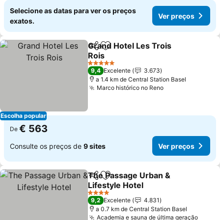
Selecione as datas para ver os preços
Ver preços
exatos.
Grand Hotel Les Trois
Partilhar
Adicionar aos favoritos
Rois
5 Estrelas
9,4
Excelente
3.673
a 1.4 km de Central Station Basel
Marco histórico no Reno
Escolha popular
€ 563
De
Consulte os preços de
9 sites
Ver preços
The Passage Urban &
Partilhar
Adicionar aos favoritos
Lifestyle Hotel
4 Estrelas
9,2
Excelente
4.831
a 0.7 km de Central Station Basel
Academia e sauna de última geração