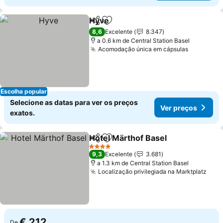
Hyve
Partilhar
Adicionar aos favoritos
8,6
Excelente
8.347
a 0.6 km de Central Station Basel
Acomodação única em cápsulas
Escolha popular
Selecione as datas para ver os preços
Ver preços
exatos.
Hotel Märthof Basel
Partilhar
Adicionar aos favoritos
4 Estrelas
9,3
Excelente
3.681
a 1.3 km de Central Station Basel
Localização privilegiada na Marktplatz
€ 212
De