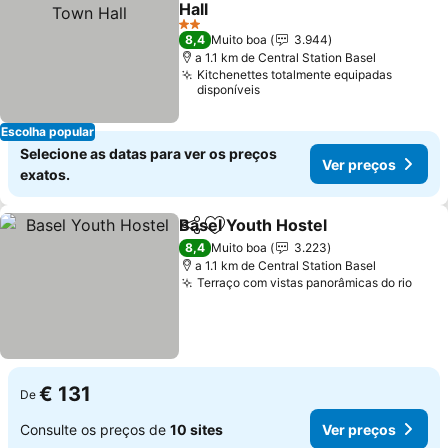
Hall
2 Estrelas
8,4
Muito boa
3.944
a 1.1 km de Central Station Basel
Kitchenettes totalmente equipadas
disponíveis
Escolha popular
Selecione as datas para ver os preços
Ver preços
exatos.
Basel Youth Hostel
Partilhar
Adicionar aos favoritos
8,4
Muito boa
3.223
a 1.1 km de Central Station Basel
Terraço com vistas panorâmicas do rio
€ 131
De
Consulte os preços de
10 sites
Ver preços