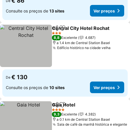
€ 86
De
Consulte os preços de
13 sites
Ver preços
Central City Hotel Rochat
Partilhar
Adicionar aos favoritos
3 Estrelas
8,8
Excelente
4.687
a 1.4 km de Central Station Basel
Edifício histórico na cidade velha
€ 130
De
Consulte os preços de
10 sites
Ver preços
Gaia Hotel
Partilhar
Adicionar aos favoritos
4 Estrelas
9,3
Excelente
4.382
a 0.1 km de Central Station Basel
Sala de café da manhã histórica e elegante