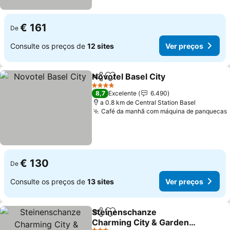
€ 161
De
Consulte os preços de
12 sites
Ver preços
Novotel Basel City
Partilhar
Adicionar aos favoritos
4 Estrelas
8,7
Excelente
6.490
a 0.8 km de Central Station Basel
Café da manhã com máquina de panquecas
€ 130
De
Consulte os preços de
13 sites
Ver preços
Steinenschanze
Partilhar
Adicionar aos favoritos
Charming City & Garden