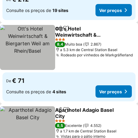
Consulte os preços de
19 sites
Ver preços
Ott's Hotel
Partilhar
Adicionar aos favoritos
Weinwirtschaft &
Biergarten Weil am
3 Estrelas
8,4
Muito boa
2.867
Rhein/Basel
a 5.3 km de Central Station Basel
Rodeado por vinhedos de Markgräflerland
€ 71
De
Consulte os preços de
4 sites
Ver preços
Aparthotel Adagio Basel
Partilhar
Adicionar aos favoritos
City
3 Estrelas
8,5
Excelente
4.552
a 1.7 km de Central Station Basel
Vistas para o pátio interno