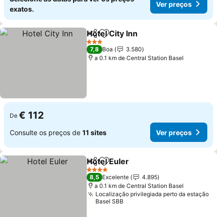
Ver preços
exatos.
Hotel City Inn
Partilhar
Adicionar aos favoritos
3 Estrelas
7,8
Boa
3.580
a 0.1 km de Central Station Basel
€ 112
De
Consulte os preços de
11 sites
Ver preços
Hotel Euler
Partilhar
Adicionar aos favoritos
4 Estrelas
8,5
Excelente
4.895
a 0.1 km de Central Station Basel
Localização privilegiada perto da estação
Basel SBB