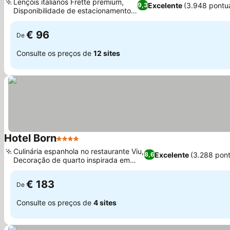
Lençóis italianos Frette premium,
Excelente
(3.948 pontu
9,3
Disponibilidade de estacionamento
no local
€ 96
De
Consulte os preços de
12 sites
Hotel Born
4 Estrelas
Culinária espanhola no restaurante Viu,
Excelente
(3.288 pon
8,6
Decoração de quarto inspirada em
Maiorca
€ 183
De
Consulte os preços de
4 sites