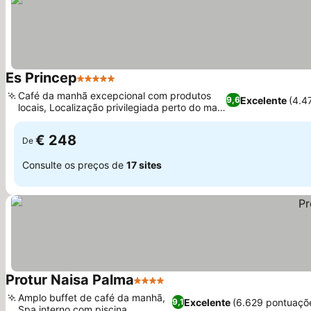
Es Princep
5 Estrelas
Café da manhã excepcional com produtos
Excelente
(4.4
9,6
locais, Localização privilegiada perto do mar
e da cidade antiga
€ 248
De
Consulte os preços de
17 sites
Protur Naisa Palma
4 Estrelas
Amplo buffet de café da manhã,
Excelente
(6.629 pontuaçõ
9,1
Spa interno com piscina