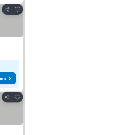
Adicionar aos favoritos
Partilhar
ços
Adicionar aos favoritos
Partilhar