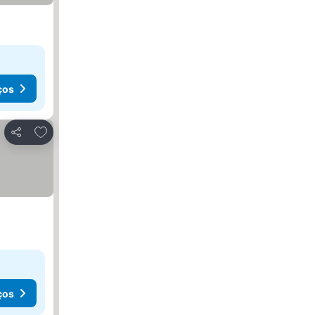
ços
Adicionar aos favoritos
Partilhar
ços