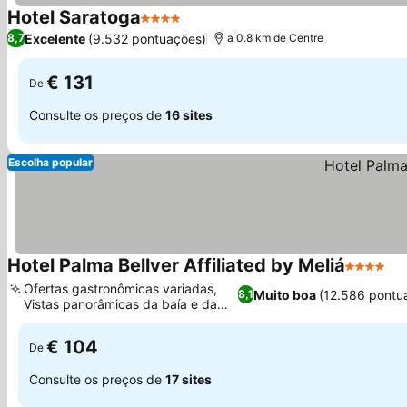
Hotel Saratoga
4 Estrelas
Excelente
(9.532 pontuações)
8,7
a 0.8 km de Centre
€ 131
De
Consulte os preços de
16 sites
Escolha popular
Hotel Palma Bellver Affiliated by Meliá
4 Estrela
Ofertas gastronômicas variadas,
Muito boa
(12.586 pontu
8,1
Vistas panorâmicas da baía e da
catedral
€ 104
De
Consulte os preços de
17 sites