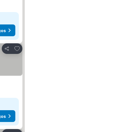
ços
Adicionar aos favoritos
Partilhar
ços