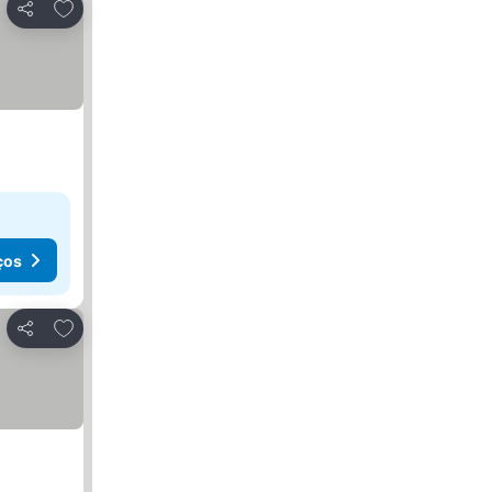
Adicionar aos favoritos
Partilhar
ços
Adicionar aos favoritos
Partilhar