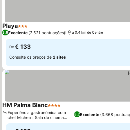
Playa
3 Estrelas
Excelente
(2.521 pontuações)
8,6
a 0.4 km de Centre
€ 133
De
Consulte os preços de
2 sites
HM Palma Blanc
4 Estrelas
Experiência gastronômica com
Excelente
(3.668 pontuaç
8,7
chef Michelin, Sala de cinema
exclusiva