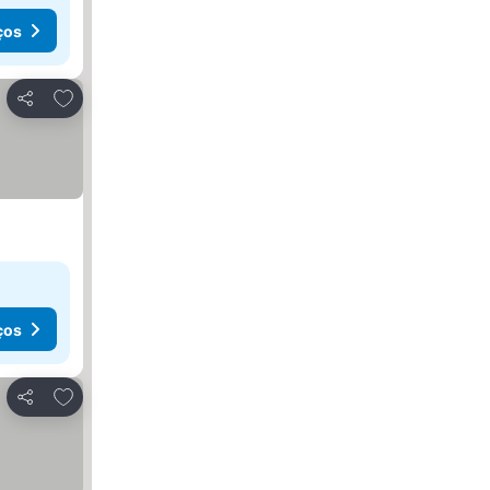
ços
Adicionar aos favoritos
Partilhar
ços
Adicionar aos favoritos
Partilhar