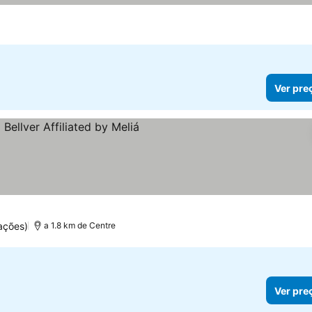
Ver pre
s
ações)
a 1.8 km de Centre
Ver pre