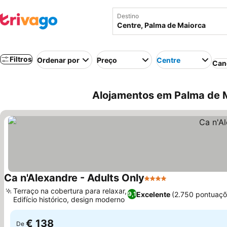
Destino
Filtros
Ordenar por
Preço
Centre
Can
Alojamentos em Palma de M
Ca n'Alexandre - Adults Only
4 Estrelas
Terraço na cobertura para relaxar,
Excelente
(2.750 pontuaçõ
9,1
Edifício histórico, design moderno
€ 138
De