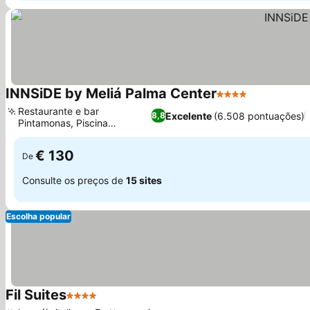
INNSiDE by Meliá Palma Center
4 Estrelas
Restaurante e bar
Excelente
(6.508 pontuações)
8,8
Pintamonas, Piscina
aquecida no spa
€ 130
De
Consulte os preços de
15 sites
Escolha popular
Fil Suites
4 Estrelas