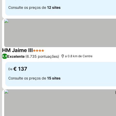
Consulte os preços de
12 sites
HM Jaime III
4 Estrelas
Excelente
(6.735 pontuações)
8,6
a 0.8 km de Centre
€ 137
De
Consulte os preços de
15 sites