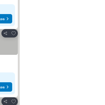
ços
Adicionar aos favoritos
Partilhar
ços
Adicionar aos favoritos
Partilhar