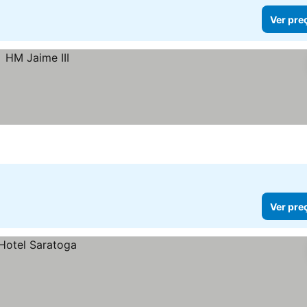
Ver pre
Ver pre