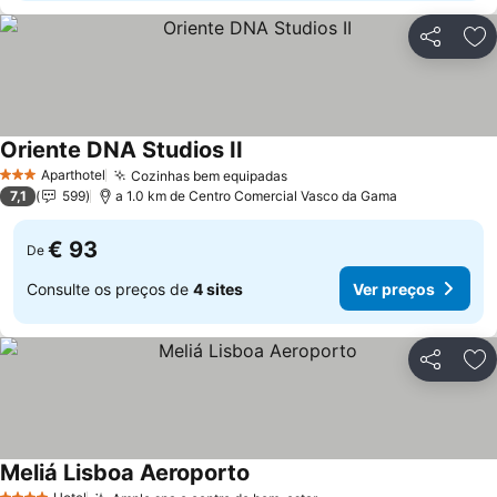
Partilhar
Ad
Oriente DNA Studios II
Ver preços
Aparthotel
Cozinhas bem equipadas
Ver preços
3 Estrelas
7,1
599
a 1.0 km de Centro Comercial Vasco da Gama
€ 93
De
Consulte os preços de
4 sites
Ver preços
Partilhar
Ad
Meliá Lisboa Aeroporto
Ver preços