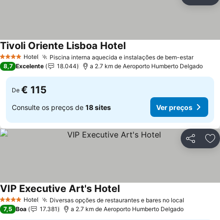
Partilhar
Ad
Tivoli Oriente Lisboa Hotel
Ver preços
Hotel
Piscina interna aquecida e instalações de bem-estar
Ver pr
4 Estrelas
8,7
Excelente
18.044
a 2.7 km de Aeroporto Humberto Delgado
€ 115
De
Consulte os preços de
18 sites
Ver preços
Partilhar
Ad
VIP Executive Art's Hotel
Ver preços
Hotel
Diversas opções de restaurantes e bares no local
Ver preço
4 Estrelas
7,5
Boa
17.381
a 2.7 km de Aeroporto Humberto Delgado