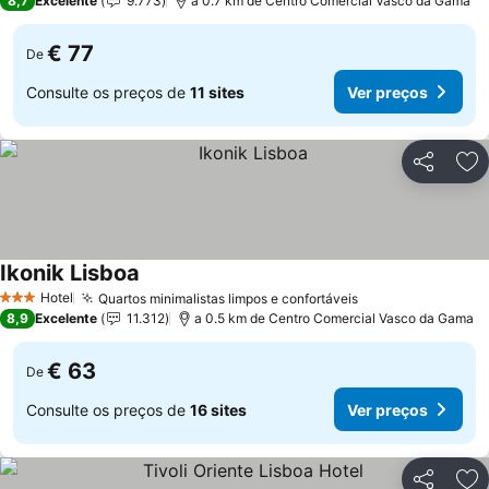
8,7
Excelente
9.773
a 0.7 km de Centro Comercial Vasco da Gama
€ 77
De
Consulte os preços de
11 sites
Ver preços
Partilhar
Ad
Ikonik Lisboa
Ver preços
Hotel
Quartos minimalistas limpos e confortáveis
Ver preços
3 Estrelas
8,9
Excelente
11.312
a 0.5 km de Centro Comercial Vasco da Gama
€ 63
De
Consulte os preços de
16 sites
Ver preços