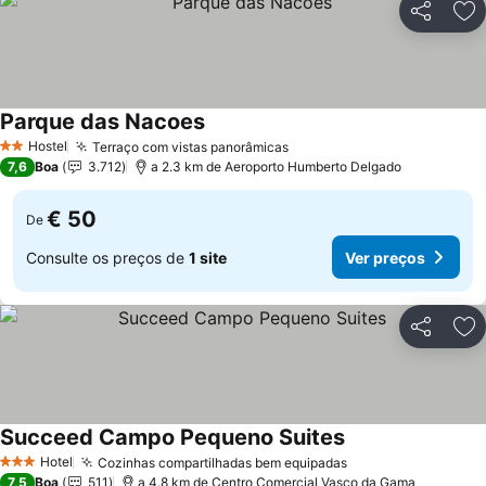
Partilhar
Ad
Parque das Nacoes
Ver preços
Hostel
Terraço com vistas panorâmicas
Ver preços
2 Estrelas
7,6
Boa
3.712
a 2.3 km de Aeroporto Humberto Delgado
€ 50
De
Consulte os preços de
1 site
Ver preços
Partilhar
Ad
Succeed Campo Pequeno Suites
Ver preços
Hotel
Cozinhas compartilhadas bem equipadas
Ver preços
3 Estrelas
7,5
Boa
511
a 4.8 km de Centro Comercial Vasco da Gama