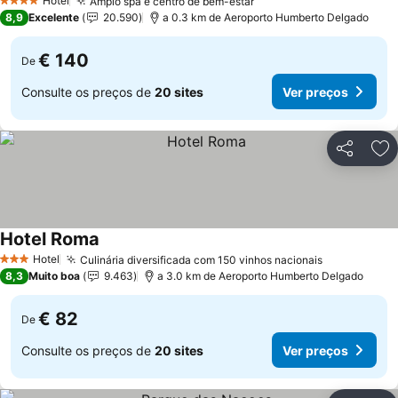
Hotel
Amplo spa e centro de bem-estar
Ver preços
4 Estrelas
8,9
Excelente
20.590
a 0.3 km de Aeroporto Humberto Delgado
€ 140
De
Consulte os preços de
20 sites
Ver preços
Partilhar
Ad
Hotel Roma
Ver preços
Hotel
Culinária diversificada com 150 vinhos nacionais
Ver preços
3 Estrelas
8,3
Muito boa
9.463
a 3.0 km de Aeroporto Humberto Delgado
€ 82
De
Consulte os preços de
20 sites
Ver preços