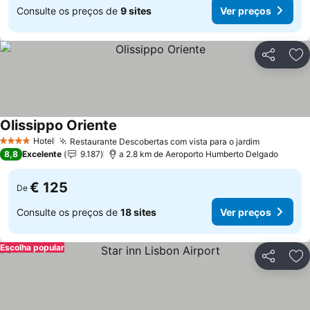
Consulte os preços de
9 sites
Ver preços
Partilhar
Ad
Olissippo Oriente
Ver preços
Hotel
Restaurante Descobertas com vista para o jardim
Ver preço
4 Estrelas
8,8
Excelente
9.187
a 2.8 km de Aeroporto Humberto Delgado
€ 125
De
Consulte os preços de
18 sites
Ver preços
Escolha popular
Partilhar
Ad