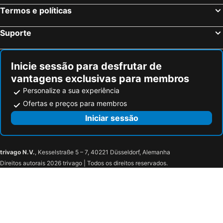
Apartamentos Duplex Familiar. Parque das Nações - Centro
Moxy Lisboa Oriente
Termos e políticas
Praça de Touros de Campo Pequeno
Praia das Azenhas do Mar
Rainbow House
Luxury Rentals In Lisbon
do Vau
Estação de Caminhos de Ferro de Sete Rios
MYRIAD by SANA Hotels
Vila Sena By Trius Hotels
Suporte
Belém
Capela da Praia de Mira
Pousada De Juventude Do Parque Das Nações (hi)
Delgado Airport Suite
Avenida da Liberdade
da Figueirinha
Vista Rio Tejo
Meliá Lisboa Aeroporto
Inicie sessão para desfrutar de
Marquês de Pombal
Areia Branca
B! Lisbon Guest House
Chiado Lisbon Apartment
vantagens exclusivas para membros
Praia da Tocha
Praia de São Torpes
Pestana Lisboa Vintage City Center Suites Hotel
Inspira Santos Boutique Hotel
Personalize a sua experiência
Serra da Lousã
Lagoa de Óbidos
Holiday Inn Express Lisbon - Av. Liberdade By Ihg
Dear Lisbon - Palace Chiado Suites
Ofertas e preços para membros
Centro Comercial Vasco da Gama
Oriente Metro Station
Vila Gale Opera
Akicity Alcantara Classic
Iniciar sessão
Pavilhão de Portugal Parque das Nações
Lisboa
Lisbon Country Villa
The Lumiares Hotel & Spa
Gare do Oriente
Oceanário de Lisboa
Living Lisboa Baixa Apartments
Hotel Primavera
trivago N.V.
, Kesselstraße 5 – 7, 40221 Düsseldorf, Alemanha
Lisbon Oceanarium
FIL Feira Internacional de Lisboa
Direitos autorais 2026 trivago | Todos os direitos reservados.
Cabo Ruivo Metro Station
Camões
Torre Vasco da Gama
Moscavide Metro Station
Quinta Pedagógica dos Olivais
Olivais Metro Station
Encarnação Metro Station
Cruz Quebrada