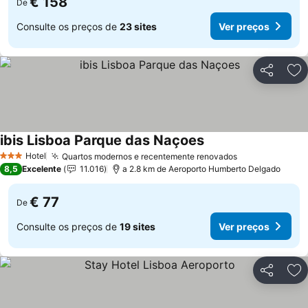
€ 158
De
Consulte os preços de
23 sites
Ver preços
Partilhar
Ad
ibis Lisboa Parque das Naçoes
Ver preços
Hotel
Quartos modernos e recentemente renovados
Ver preços
3 Estrelas
8,5
Excelente
11.016
a 2.8 km de Aeroporto Humberto Delgado
€ 77
De
Consulte os preços de
19 sites
Ver preços
Partilhar
Ad