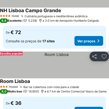
NH Lisboa Campo Grande
Ver preços
Hotel
Culinária portuguesa e mediterrânea autêntica
Ver preços
4 Estrelas
8,6
Excelente
5.238
a 3.0 km de Aeroporto Humberto Delgado
€ 72
De
Consulte os preços de
17 sites
Ver preços
Escolha popular
Partilhar
Ad
Room Lisboa
Ver preços
Hostel
Bar na cobertura com vista para a cidade
Ver preços
3 Estrelas
8,0
Muito boa
16.600
a 6.7 km de Centro Comercial Vasco da Gama
€ 36
De