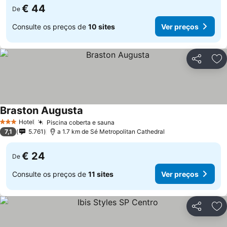
€ 44
De
Consulte os preços de
10 sites
Ver preços
Partilhar
Ad
Braston Augusta
Hotel
Piscina coberta e sauna
3 Estrelas
7,1
5.761
a 1.7 km de Sé Metropolitan Cathedral
€ 24
De
Consulte os preços de
11 sites
Ver preços
Partilhar
Ad