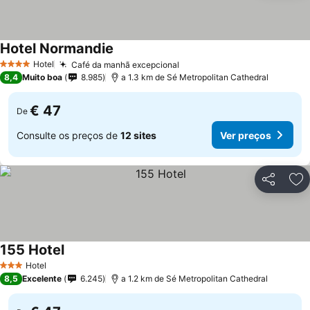
Hotel Normandie
Hotel
Café da manhã excepcional
4 Estrelas
8,4
Muito boa
8.985
a 1.3 km de Sé Metropolitan Cathedral
€ 47
De
Consulte os preços de
12 sites
Ver preços
Partilhar
Ad
155 Hotel
Hotel
3 Estrelas
8,5
Excelente
6.245
a 1.2 km de Sé Metropolitan Cathedral