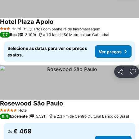
Hotel Plaza Apolo
Hotel
Quartos com banheira de hidromassagem
3 Estrelas
7,7
Boa
3.109
a 1.3 km de Sé Metropolitan Cathedral
Selecione as datas para ver os preços
Ver preços
exatos.
Partilhar
Ad
Rosewood São Paulo
Hotel
5 Estrelas
9,4
Excelente
5.521
a 2.3 km de Centro Cultural Banco do Brasil
€ 469
De