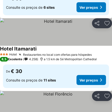
Consulte os preços de
6 sites
Ver preços
Partilhar
Ad
Hotel Itamarati
Hotel
Restaurantes no local com ofertas para hóspedes
3 Estrelas
8,5
Excelente
4.258
a 1.5 km de Sé Metropolitan Cathedral
€ 30
De
Consulte os preços de
11 sites
Ver preços
Partilhar
Ad