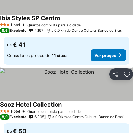
Ibis Styles SP Centro
Hotel
Quartos com vista para a cidade
3 Estrelas
8,6
Excelente
4.197
a 0.9 km de Centro Cultural Banco do Brasil
€ 41
De
Consulte os preços de
11 sites
Ver preços
Partilhar
Ad
Sooz Hotel Collection
Hotel
Quartos com vista para a cidade
3 Estrelas
8,9
Excelente
6.305
a 0.9 km de Centro Cultural Banco do Brasil
€ 50
De