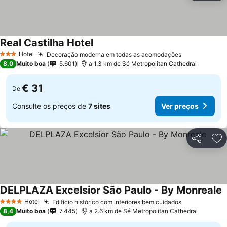
Real Castilha Hotel
Hotel
Decoração moderna em todas as acomodações
3 Estrelas
8,0
Muito boa
5.601
a 1.3 km de Sé Metropolitan Cathedral
€ 31
De
Consulte os preços de
7 sites
Ver preços
Partilhar
Ad
DELPLAZA Excelsior São Paulo - By Monreale
Hotel
Edifício histórico com interiores bem cuidados
4 Estrelas
8,4
Muito boa
7.445
a 2.6 km de Sé Metropolitan Cathedral