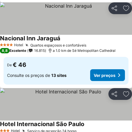
Partilhar
Ad
Nacional Inn Jaraguá
Hotel
Quartos espaçosos e confortáveis
4 Estrelas
8,8
Excelente
16.815
a 1.0 km de Sé Metropolitan Cathedral
€ 46
De
Consulte os preços de
13 sites
Ver preços
Partilhar
Ad
Hotel Internacional São Paulo
Hotel
Serviço de recepção 24 horas