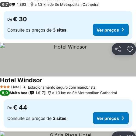
3 Estrelas
6,7
1.393
a 1.3 km de Sé Metropolitan Cathedral
€ 30
De
Consulte os preços de
3 sites
Ver preços
Partilhar
Ad
Hotel Windsor
Hotel
Estacionamento seguro com manobrista
3 Estrelas
8,0
Muito boa
1.617
a 1.3 km de Sé Metropolitan Cathedral
€ 44
De
Consulte os preços de
3 sites
Ver preços