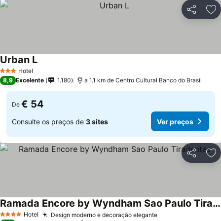
Partilhar
Ad
Urban L
Hotel
3 Estrelas
8,9
Excelente
1.180
a 1.1 km de Centro Cultural Banco do Brasil
€ 54
De
Consulte os preços de
3 sites
Ver preços
Partilhar
Ad
Ramada Encore by Wyndham Sao Paulo Tiradentes
Hotel
Design moderno e decoração elegante
4 Estrelas