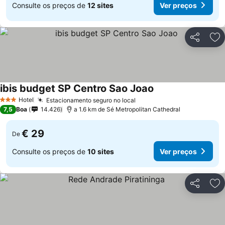
Consulte os preços de
12 sites
Ver preços
Partilhar
Ad
ibis budget SP Centro Sao Joao
Hotel
Estacionamento seguro no local
3 Estrelas
7,5
Boa
14.426
a 1.6 km de Sé Metropolitan Cathedral
€ 29
De
Consulte os preços de
10 sites
Ver preços
Partilhar
Ad