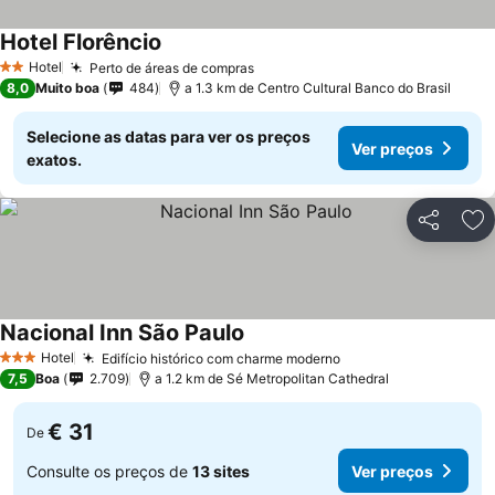
Hotel Florêncio
Hotel
Perto de áreas de compras
2 Estrelas
8,0
Muito boa
484
a 1.3 km de Centro Cultural Banco do Brasil
Selecione as datas para ver os preços
Ver preços
exatos.
Partilhar
Ad
Nacional Inn São Paulo
Hotel
Edifício histórico com charme moderno
3 Estrelas
7,5
Boa
2.709
a 1.2 km de Sé Metropolitan Cathedral
€ 31
De
Consulte os preços de
13 sites
Ver preços