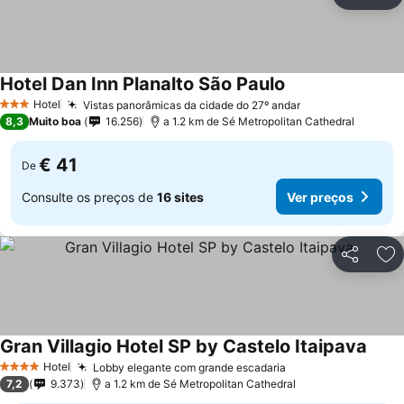
Partilhar
Ad
Hotel Dan Inn Planalto São Paulo
Hotel
Vistas panorâmicas da cidade do 27º andar
3 Estrelas
8,3
Muito boa
16.256
a 1.2 km de Sé Metropolitan Cathedral
€ 41
De
Consulte os preços de
16 sites
Ver preços
Partilhar
Ad
Gran Villagio Hotel SP by Castelo Itaipava
Hotel
Lobby elegante com grande escadaria
4 Estrelas
7,2
9.373
a 1.2 km de Sé Metropolitan Cathedral