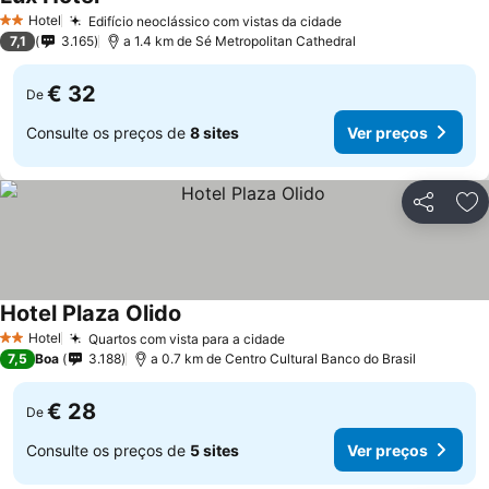
Hotel
Edifício neoclássico com vistas da cidade
2 Estrelas
7,1
3.165
a 1.4 km de Sé Metropolitan Cathedral
€ 32
De
Consulte os preços de
8 sites
Ver preços
Partilhar
Ad
Hotel Plaza Olido
Hotel
Quartos com vista para a cidade
2 Estrelas
7,5
Boa
3.188
a 0.7 km de Centro Cultural Banco do Brasil
€ 28
De
Consulte os preços de
5 sites
Ver preços