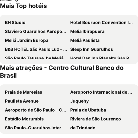
Mais Top hotéis
BH Studio
Hotel Bourbon Convention Ibirapuera
Slaviero Guarulhos Aeroporto
Melia Ibirapuera
Meliá Jardim Europa
Meliá Paulista
B&B HOTEL São Paulo Luz - Centro
Sleep Inn Guarulhos
São Paulo Tatuape, by Meliá
Hotel Dan Inn Planalto São Paulo
Mais atrações - Centro Cultural Banco do
Holiday Inn Sao Paulo Parque Anhembi By Ihg
INNSiDE by Meliá São Paulo Higienópolis
Brasil
ibis budget Sao Paulo Morumbi
eSuites Congonhas by Atlantica
Comfort Hotel Guarulhos Aeroporto
Rosewood São Paulo
Praia de Maresias
Aeroporto Internacional de São Paulo - Guarulhos
San Raphael Hotel
Blue Tree Premium Verbo Divino
Paulista Avenue
Juquehy
Blue Tree Premium Paulista
Bristol International Guarulhos
Aeroporto de São Paulo - Congonhas
Praia de Ubatuba
Mercure Sao Paulo Bela Vista
ibis budget Sao Paulo Paulista
Estádio Morumbis
Riviera de São Lourenço
Mercure Sao Paulo Pinheiros
Intercity Pamplona - The Universe Paulista
São Paulo–Guarulhos International Airport
de Trindade
ibis Sao Paulo Paulista
Green Place Ibirapuera
Aeroporto Internacional de Viracopos
Praia de Camburi