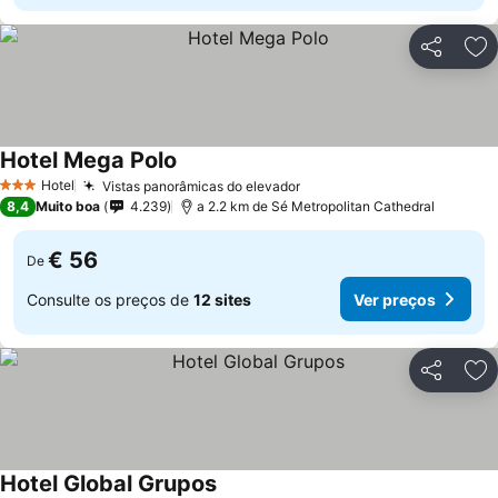
Partilhar
Ad
Hotel Mega Polo
Hotel
Vistas panorâmicas do elevador
3 Estrelas
8,4
Muito boa
4.239
a 2.2 km de Sé Metropolitan Cathedral
€ 56
De
Consulte os preços de
12 sites
Ver preços
Partilhar
Ad
Hotel Global Grupos