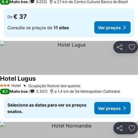
8,4
Muito boa
9.222
a 2.1 km de Centro Cultural Banco do Brasil
€ 37
De
Consulte os preços de
11 sites
Ver preços
Partilhar
Ad
Hotel Lugus
Hotel
Ocupação flexível dos quartos
3 Estrelas
8,1
Muito boa
3.357
a 1.4 km de Sé Metropolitan Cathedral
Selecione as datas para ver os preços
Ver preços
exatos.
Partilhar
Ad