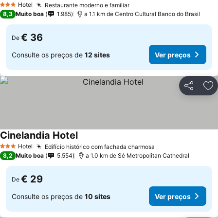
Hotel
Restaurante moderno e familiar
3 Estrelas
8,3
Muito boa
1.985
a 1.1 km de Centro Cultural Banco do Brasil
€ 36
De
Consulte os preços de
12 sites
Ver preços
Partilhar
Ad
Cinelandia Hotel
Hotel
Edifício histórico com fachada charmosa
3 Estrelas
8,2
Muito boa
5.554
a 1.0 km de Sé Metropolitan Cathedral
€ 29
De
Consulte os preços de
10 sites
Ver preços