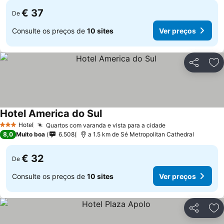
€ 37
De
Consulte os preços de
10 sites
Ver preços
Partilhar
Ad
Hotel America do Sul
Hotel
Quartos com varanda e vista para a cidade
3 Estrelas
8,0
Muito boa
6.508
a 1.5 km de Sé Metropolitan Cathedral
€ 32
De
Consulte os preços de
10 sites
Ver preços
Partilhar
Ad