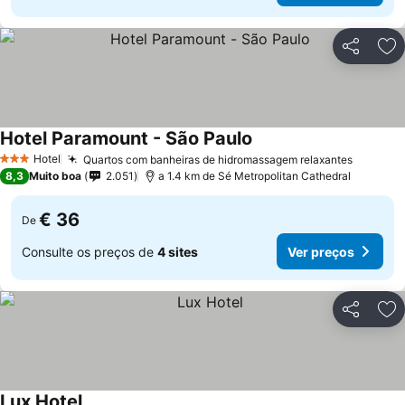
Partilhar
Ad
Hotel Paramount - São Paulo
Hotel
Quartos com banheiras de hidromassagem relaxantes
3 Estrelas
8,3
Muito boa
2.051
a 1.4 km de Sé Metropolitan Cathedral
€ 36
De
Consulte os preços de
4 sites
Ver preços
Partilhar
Ad
Lux Hotel