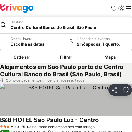
Favoritos
Iniciar
Me
Destino
Centro Cultural Banco do Brasil, São Paulo
Check-in/out
Hóspedes e quartos
Escolha as datas
2 hóspedes, 1 quarto.
Ordenar
Filtrar
Mapa
Alojamentos em São Paulo perto de Centro
Cultural Banco do Brasil (São Paulo, Brasil)
Como os pagamentos influenciam os resultados
Partilhar
Ad
B&B HOTEL São Paulo Luz - Centro
Hotel
Restaurante contemporâneo com terraço
3 Estrelas