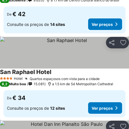
8,7
Excelente
9.633
a 1.1 km de Centro Cultural Banco do Brasil
€ 42
De
Consulte os preços de
14 sites
Ver preços
Partilhar
Ad
San Raphael Hotel
Hotel
Quartos espaçosos com vista para a cidade
4 Estrelas
8,2
Muito boa
15.081
a 1.5 km de Sé Metropolitan Cathedral
€ 34
De
Consulte os preços de
12 sites
Ver preços