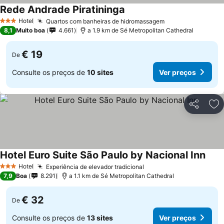
Rede Andrade Piratininga
Hotel
Quartos com banheiras de hidromassagem
3 Estrelas
8,1
Muito boa
4.661
a 1.9 km de Sé Metropolitan Cathedral
€ 19
De
Consulte os preços de
10 sites
Ver preços
Partilhar
Ad
Hotel Euro Suite São Paulo by Nacional Inn
Hotel
Experiência de elevador tradicional
3 Estrelas
7,9
Boa
8.291
a 1.1 km de Sé Metropolitan Cathedral
€ 32
De
Consulte os preços de
13 sites
Ver preços