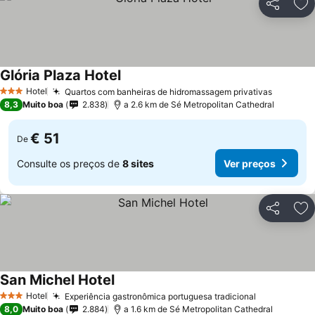
Partilhar
Ad
Glória Plaza Hotel
Hotel
Quartos com banheiras de hidromassagem privativas
3 Estrelas
8,3
Muito boa
2.838
a 2.6 km de Sé Metropolitan Cathedral
€ 51
De
Consulte os preços de
8 sites
Ver preços
Partilhar
Ad
San Michel Hotel
Hotel
Experiência gastronômica portuguesa tradicional
3 Estrelas
8,0
Muito boa
2.884
a 1.6 km de Sé Metropolitan Cathedral