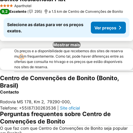
Ver preços
Aparthotel
4 Estrelas
9,2
Excelente
295
a 1.5 km de Centro de Convenções de Bonito
Selecione as datas para ver os preços
Ver preços
exatos.
Mostrar mais
Os preços e a disponibilidade que recebemos dos sites de reserva
mudam frequentemente. Como tal, pode haver diferenças entre as
ofertas que consulta no trivago e os preços que estão disponíveis
nos sites de reserva.
Centro de Convenções de Bonito (Bonito,
Brasil)
Contacto
Rodovia MS 178, Km 2
,
79290-000
,
Telefone
:
+55(67)30263536
|
Site oficial
Perguntas frequentes sobre Centro de
Convenções de Bonito
O que faz com que Centro de Convenções de Bonito seja popular