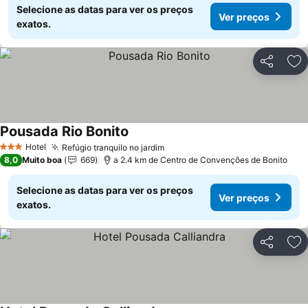
Selecione as datas para ver os preços
Ver preços
exatos.
Partilhar
Ad
Pousada Rio Bonito
Ver preços
Hotel
Refúgio tranquilo no jardim
Ver preços
3 Estrelas
8,0
Muito boa
669
a 2.4 km de Centro de Convenções de Bonito
Selecione as datas para ver os preços
Ver preços
exatos.
Partilhar
Ad