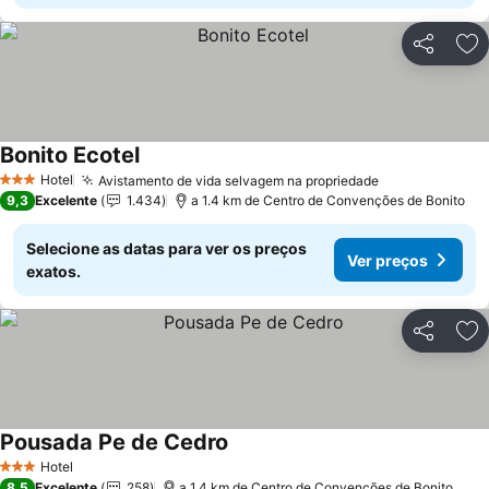
Partilhar
Ad
Bonito Ecotel
Ver preços
Hotel
Avistamento de vida selvagem na propriedade
Ver preços
3 Estrelas
9,3
Excelente
1.434
a 1.4 km de Centro de Convenções de Bonito
Selecione as datas para ver os preços
Ver preços
exatos.
Partilhar
Ad
Pousada Pe de Cedro
Ver preços
Hotel
3 Estrelas
8,5
Excelente
258
a 1.4 km de Centro de Convenções de Bonito