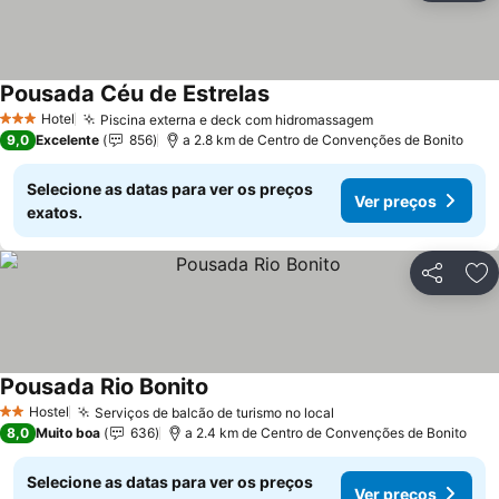
Pousada Céu de Estrelas
Ver preços
Hotel
Piscina externa e deck com hidromassagem
Ver preços
3 Estrelas
9,0
Excelente
856
a 2.8 km de Centro de Convenções de Bonito
Selecione as datas para ver os preços
Ver preços
exatos.
Partilhar
Ad
Pousada Rio Bonito
Ver preços
Hostel
Serviços de balcão de turismo no local
Ver preços
2 Estrelas
8,0
Muito boa
636
a 2.4 km de Centro de Convenções de Bonito
Selecione as datas para ver os preços
Ver preços