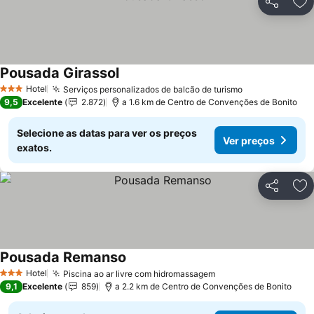
Partilhar
Ad
Pousada Girassol
Ver preços
Hotel
Serviços personalizados de balcão de turismo
Ver preços
3 Estrelas
9,5
Excelente
2.872
a 1.6 km de Centro de Convenções de Bonito
Selecione as datas para ver os preços
Ver preços
exatos.
Partilhar
Ad
Pousada Remanso
Ver preços
Hotel
Piscina ao ar livre com hidromassagem
Ver preços
3 Estrelas
9,1
Excelente
859
a 2.2 km de Centro de Convenções de Bonito