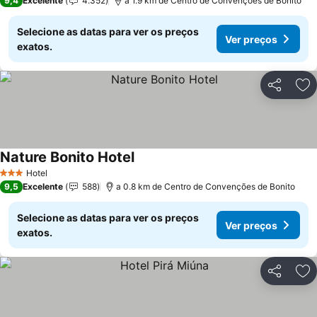
9,4
Excelente
4.352
a 1.9 km de Centro de Convenções de Bonito
Selecione as datas para ver os preços
Ver preços
exatos.
Partilhar
Ad
Nature Bonito Hotel
Ver preços
Hotel
3 Estrelas
9,5
Excelente
588
a 0.8 km de Centro de Convenções de Bonito
Selecione as datas para ver os preços
Ver preços
exatos.
Partilhar
Ad