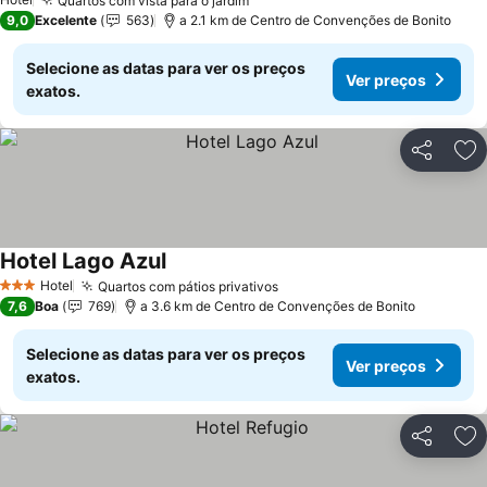
Quartos com vista para o jardim
Ver preços
9,0
Excelente
563
a 2.1 km de Centro de Convenções de Bonito
Selecione as datas para ver os preços
Ver preços
exatos.
Partilhar
Ad
Hotel Lago Azul
Ver preços
Hotel
Quartos com pátios privativos
Ver preços
3 Estrelas
7,6
Boa
769
a 3.6 km de Centro de Convenções de Bonito
Selecione as datas para ver os preços
Ver preços
exatos.
Partilhar
Ad