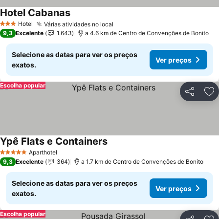
Hotel Cabanas
Ver preços
Hotel
Várias atividades no local
Ver preços
3 Estrelas
9,3
Excelente
1.643
a 4.6 km de Centro de Convenções de Bonito
Selecione as datas para ver os preços
Ver preços
exatos.
Escolha popular
Partilhar
Ad
Ypê Flats e Containers
Ver preços
Aparthotel
5 Estrelas
9,3
Excelente
364
a 1.7 km de Centro de Convenções de Bonito
Selecione as datas para ver os preços
Ver preços
exatos.
Escolha popular