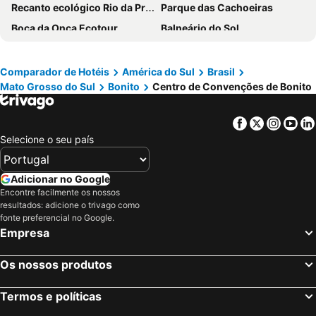
Recanto ecológico Rio da Prata-Flutuação
Parque das Cachoeiras
Hotel Bonito MotoBox
Hotel Lago Azul
Boca da Onça Ecotour
Balneário do Sol
Pousada Rio Bonito
Tekoha Eco Hotel
Pesqueiro Toca do Jacaré
Pousada Girassol
Chalé Apart Hotel
Comparador de Hotéis
América do Sul
Brasil
Pousada São Jorge
Pousada Vila Rica
Mato Grosso do Sul
Bonito
Centro de Convenções de Bonito
Eco Pousada Villa Verde
Pousada do Joca Bonito/MS
Araras Hotel Rural
Facebook
Twitter
Insta
Yo
Selecione o seu país
Adicionar no Google
Encontre facilmente os nossos
resultados: adicione o trivago como
fonte preferencial no Google.
Empresa
Os nossos produtos
Termos e políticas