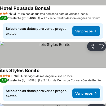
Hotel Pousada Bonsai
Ver preços
Hotel
Balcão de turismo dedicado para atividades locais
Ver preço
3 Estrelas
8,6
Excelente
1.406
a 1.7 km de Centro de Convenções de Bonito
Selecione as datas para ver os preços
Ver preços
exatos.
Partilhar
Ad
ibis Styles Bonito
Ver preços
Hotel
Serviços de massagem e spa no local
Ver preços
4 Estrelas
8,9
Excelente
1.098
a 2.4 km de Centro de Convenções de Bonito
Selecione as datas para ver os preços
Ver preços
exatos.