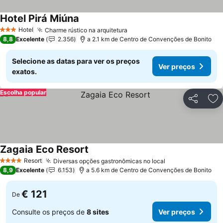
Hotel Pirá Miúna
Ver preços
Hotel
Charme rústico na arquitetura
Ver preços
3 Estrelas
8,8
Excelente
2.356
a 2.1 km de Centro de Convenções de Bonito
Selecione as datas para ver os preços
Ver preços
exatos.
Escolha popular
Partilhar
Ad
Zagaia Eco Resort
Ver preços
Resort
Diversas opções gastronômicas no local
Ver preços
4 Estrelas
8,9
Excelente
6.153
a 5.6 km de Centro de Convenções de Bonito
€ 121
De
Consulte os preços de
8 sites
Ver preços