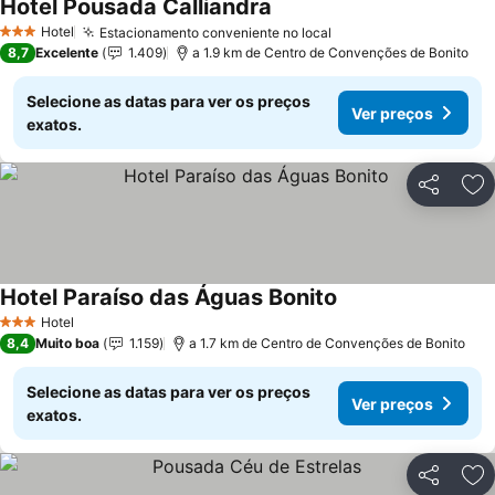
Hotel Pousada Calliandra
Ver preços
Hotel
Estacionamento conveniente no local
Ver preços
3 Estrelas
8,7
Excelente
1.409
a 1.9 km de Centro de Convenções de Bonito
Selecione as datas para ver os preços
Ver preços
exatos.
Partilhar
Ad
Hotel Paraíso das Águas Bonito
Ver preços
Hotel
3 Estrelas
8,4
Muito boa
1.159
a 1.7 km de Centro de Convenções de Bonito
Selecione as datas para ver os preços
Ver preços
exatos.
Partilhar
Ad