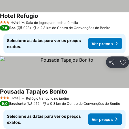
Hotel Refugio
Ver preços
Hotel
Sala de jogos para toda a família
Ver preços
3 Estrelas
7,8
Boa
923
a 2.3 km de Centro de Convenções de Bonito
Selecione as datas para ver os preços
Ver preços
exatos.
Partilhar
Ad
Pousada Tapajos Bonito
Ver preços
Hotel
Refúgio tranquilo no jardim
Ver preços
3 Estrelas
9,0
Excelente
412
a 0.8 km de Centro de Convenções de Bonito
Selecione as datas para ver os preços
Ver preços
exatos.