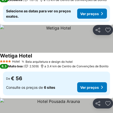
Selecione as datas para ver os preços
Ver preços
exatos.
Partilhar
Ad
Wetiga Hotel
Ver preços
Hotel
Bela arquitetura e design do hotel
Ver preços
4 Estrelas
8,3
Muito boa
2.509
a 3.4 km de Centro de Convenções de Bonito
€ 56
De
Consulte os preços de
6 sites
Ver preços
Partilhar
Ad