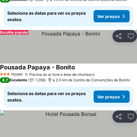
Selecione as datas para ver os preços
Ver preços
exatos.
Escolha popular
Partilhar
Ad
Pousada Papaya - Bonito
Ver preços
Hostel
Piscina ao ar livre e área de churrasco
Ver preços
3 Estrelas
8,7
Excelente
1.256
a 2.0 km de Centro de Convenções de Bonito
Selecione as datas para ver os preços
Ver preços
exatos.
Partilhar
Ad