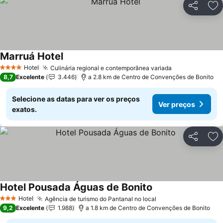
Partilhar
Ad
Marruá Hotel
Ver preços
Hotel
Culinária regional e contemporânea variada
Ver preços
4 Estrelas
8,7
Excelente
3.446
a 2.8 km de Centro de Convenções de Bonito
Selecione as datas para ver os preços
Ver preços
exatos.
Partilhar
Ad
Hotel Pousada Águas de Bonito
Ver preços
Hotel
Agência de turismo do Pantanal no local
Ver preços
3 Estrelas
9,2
Excelente
1.988
a 1.8 km de Centro de Convenções de Bonito