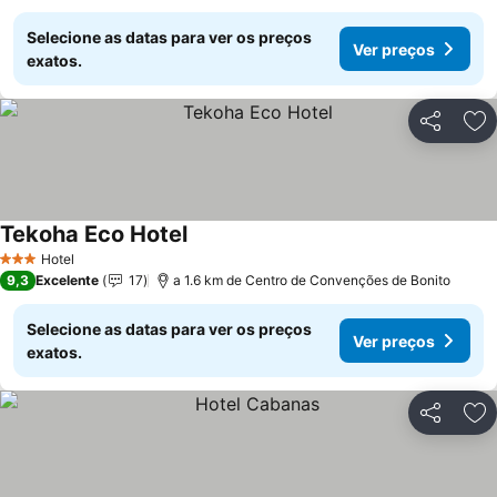
Selecione as datas para ver os preços
Ver preços
exatos.
Partilhar
Ad
Tekoha Eco Hotel
Ver preços
Hotel
3 Estrelas
9,3
Excelente
17
a 1.6 km de Centro de Convenções de Bonito
Selecione as datas para ver os preços
Ver preços
exatos.
Partilhar
Ad