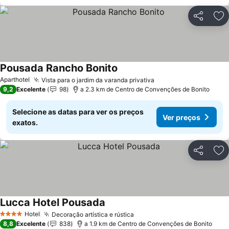
Partilhar
Ad
Pousada Rancho Bonito
Ver preços
Aparthotel
Vista para o jardim da varanda privativa
Ver preços
9,2
Excelente
98
a 2.3 km de Centro de Convenções de Bonito
Selecione as datas para ver os preços
Ver preços
exatos.
Partilhar
Ad
Lucca Hotel Pousada
Ver preços
Hotel
Decoração artística e rústica
Ver preços
4 Estrelas
8,8
Excelente
838
a 1.9 km de Centro de Convenções de Bonito