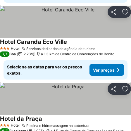
Partilhar
Ad
Hotel Caranda Eco Ville
Ver preços
Hotel
Serviços dedicados de agência de turismo
Ver preços
3 Estrelas
7,7
Boa
2.239
a 1.3 km de Centro de Convenções de Bonito
Selecione as datas para ver os preços
Ver preços
exatos.
Partilhar
Ad
Hotel da Praça
Ver preços
Hotel
Piscina e hidromassagem na cobertura
Ver preços
3 Estrelas
8,7
Excelente
1.075
a 1.5 km de Centro de Convenções de Bonito