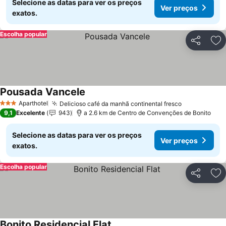
Selecione as datas para ver os preços
Ver preços
exatos.
Escolha popular
Partilhar
Ad
Pousada Vancele
Ver preços
Aparthotel
Delicioso café da manhã continental fresco
Ver preços
3 Estrelas
9,1
Excelente
943
a 2.6 km de Centro de Convenções de Bonito
Selecione as datas para ver os preços
Ver preços
exatos.
Escolha popular
Partilhar
Ad
Bonito Residencial Flat