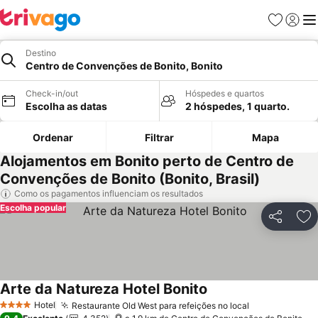
Favoritos
Iniciar
Me
Destino
Centro de Convenções de Bonito, Bonito
Check-in/out
Hóspedes e quartos
Escolha as datas
2 hóspedes, 1 quarto.
Ordenar
Filtrar
Mapa
Alojamentos em Bonito perto de Centro de
Convenções de Bonito (Bonito, Brasil)
Como os pagamentos influenciam os resultados
Escolha popular
Partilhar
Ad
Arte da Natureza Hotel Bonito
Ver preços
Hotel
Restaurante Old West para refeições no local
Ver preços
4 Estrelas