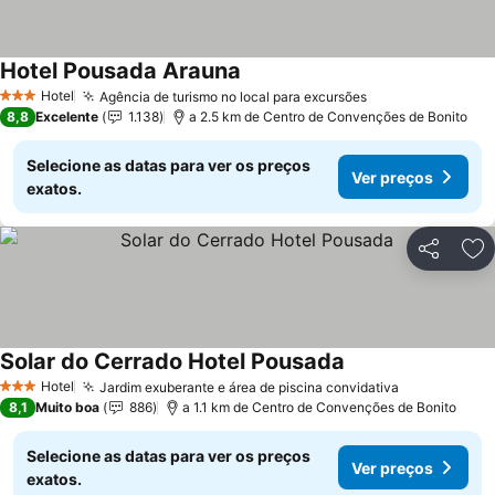
Hotel Pousada Arauna
Ver preços
Hotel
Agência de turismo no local para excursões
Ver preços
3 Estrelas
8,8
Excelente
1.138
a 2.5 km de Centro de Convenções de Bonito
Selecione as datas para ver os preços
Ver preços
exatos.
Partilhar
Ad
Solar do Cerrado Hotel Pousada
Ver preços
Hotel
Jardim exuberante e área de piscina convidativa
Ver preços
3 Estrelas
8,1
Muito boa
886
a 1.1 km de Centro de Convenções de Bonito
Selecione as datas para ver os preços
Ver preços
exatos.