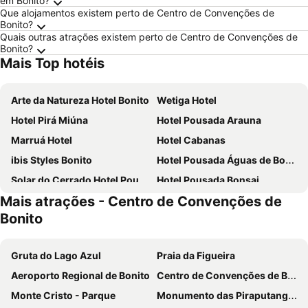
em Bonito?
Que alojamentos existem perto de Centro de Convenções de
Bonito?
Quais outras atrações existem perto de Centro de Convenções de
Bonito?
Mais Top hotéis
Arte da Natureza Hotel Bonito
Wetiga Hotel
Hotel Pirá Miúna
Hotel Pousada Arauna
Marruá Hotel
Hotel Cabanas
ibis Styles Bonito
Hotel Pousada Águas de Bonito
Solar do Cerrado Hotel Pousada
Hotel Pousada Bonsai
Mais atrações - Centro de Convenções de
Hotel da Praça
Hotel Pousada Calliandra
Bonito
Hotel Caranda Eco Ville
Lucca Hotel Pousada
Hotel Refugio
Hotel Praia Parque
Gruta do Lago Azul
Praia da Figueira
Verdant hotel
Bonito Ecotel
Aeroporto Regional de Bonito
Centro de Convenções de Bonito
Pousada Boyrá
Pousada Céu de Estrelas
Monte Cristo - Parque
Monumento das Piraputangas
Pousada Pe de Cedro
Hotel Paraíso das Águas Bonito