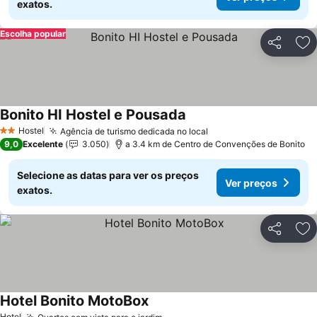
exatos.
Escolha popular
Partilhar
Ad
Bonito HI Hostel e Pousada
Ver preços
Hostel
Agência de turismo dedicada no local
Ver preços
2 Estrelas
9,0
Excelente
3.050
a 3.4 km de Centro de Convenções de Bonito
Selecione as datas para ver os preços
Ver preços
exatos.
Partilhar
Ad
Hotel Bonito MotoBox
Ver preços
Hotel