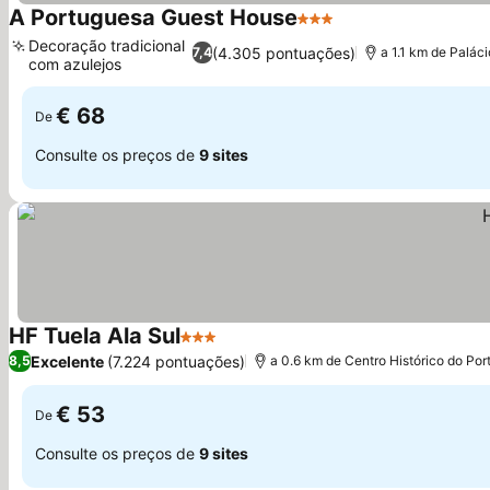
A Portuguesa Guest House
3 Estrelas
Decoração tradicional
(4.305 pontuações)
7,4
a 1.1 km de Palác
com azulejos
€ 68
De
Consulte os preços de
9 sites
HF Tuela Ala Sul
3 Estrelas
Excelente
(7.224 pontuações)
8,5
a 0.6 km de Centro Histórico do Por
€ 53
De
Consulte os preços de
9 sites