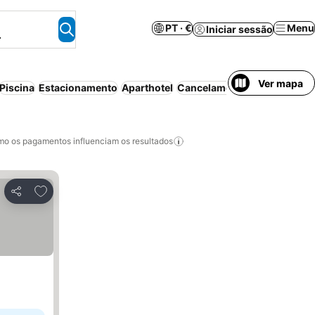
PT · €
Menu
Iniciar sessão
.
Ver mapa
Piscina
Estacionamento
Aparthotel
Cancelamento gratuito
Ar c
o os pagamentos influenciam os resultados
Adicionar aos favoritos
Partilhar