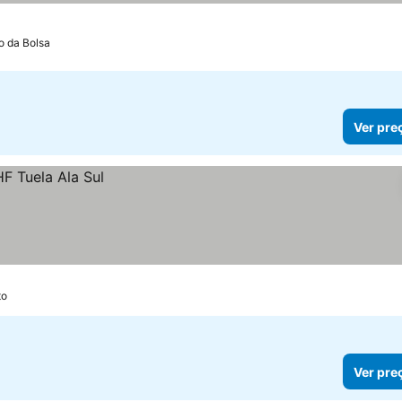
io da Bolsa
Ver pre
to
Ver pre