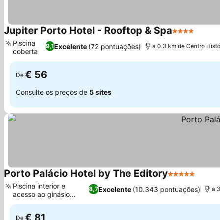
Jupiter Porto Hotel - Rooftop & Spa
4 Estrelas
Piscina
Excelente
(72 pontuações)
9,1
a 0.3 km de Centro Histó
coberta
€ 56
De
Consulte os preços de
5 sites
Porto Palácio Hotel by The Editory
5 Estrelas
Piscina interior e
Excelente
(10.343 pontuações)
8,7
a 
acesso ao ginásio
Solinca
€ 81
De