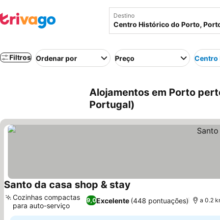
Destino
Filtros
Ordenar por
Preço
Centro 
Alojamentos em Porto perto
Portugal)
Santo da casa shop & stay
Cozinhas compactas
Excelente
(448 pontuações)
9,0
a 0.2 k
para auto-serviço