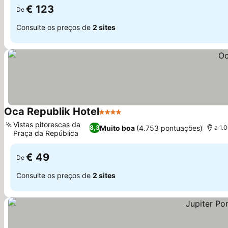
€ 123
De
Consulte os preços de
2 sites
Oca Republik Hotel
4 Estrelas
Vistas pitorescas da
Muito boa
(4.753 pontuações)
8,3
a 1.
Praça da República
€ 49
De
Consulte os preços de
2 sites