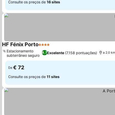
Consulte os preços de
16 sites
HF Fénix Porto
4 Estrelas
Estacionamento
Excelente
(7.158 pontuações)
8,7
a 2.0 km
subterrâneo seguro
€ 72
De
Consulte os preços de
11 sites