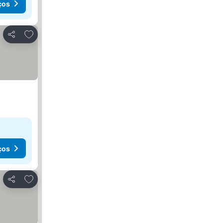
ços
Adicionar aos favoritos
Partilhar
ços
Adicionar aos favoritos
Partilhar