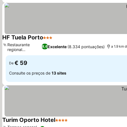
HF Tuela Porto
3 Estrelas
Restaurante
Excelente
(8.334 pontuações)
8,6
a 1.9 km 
regional
português
€ 59
De
Consulte os preços de
13 sites
Turim Oporto Hotel
4 Estrelas