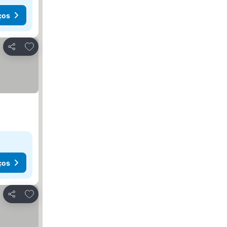
ços
Adicionar aos favoritos
Partilhar
ços
Adicionar aos favoritos
Partilhar