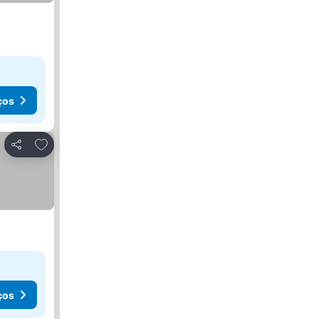
ços
Adicionar aos favoritos
Partilhar
ços