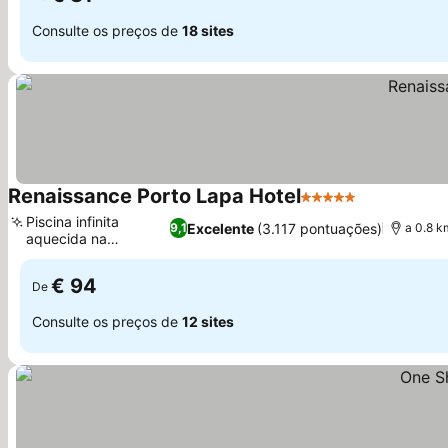
Consulte os preços de
18 sites
Renaissance Porto Lapa Hotel
5 Estrelas
Piscina infinita
Excelente
(3.117 pontuações)
9,1
a 0.8 k
aquecida na
cobertura
€ 94
De
Consulte os preços de
12 sites