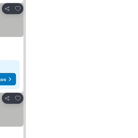
Adicionar aos favoritos
Partilhar
ços
Adicionar aos favoritos
Partilhar