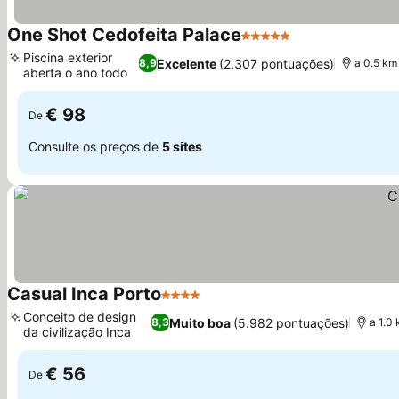
One Shot Cedofeita Palace
5 Estrelas
Piscina exterior
Excelente
(2.307 pontuações)
8,9
a 0.5 km
aberta o ano todo
€ 98
De
Consulte os preços de
5 sites
Casual Inca Porto
4 Estrelas
Conceito de design
Muito boa
(5.982 pontuações)
8,3
a 1.0
da civilização Inca
€ 56
De