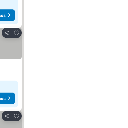
ços
Adicionar aos favoritos
Partilhar
ços
Adicionar aos favoritos
Partilhar