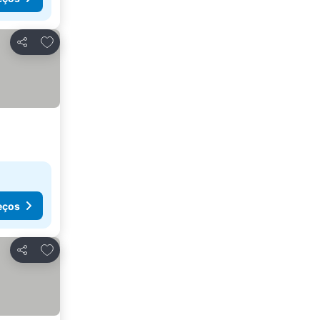
Adicionar aos favoritos
Partilhar
eços
Adicionar aos favoritos
Partilhar