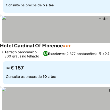
Consulte os preços de
5 sites
Hotel Cardinal Of Florence
3 Estrelas
Terraço panorâmico
Excelente
(2.377 pontuações)
8,5
a 0.5
360 graus no telhado
€ 157
De
Consulte os preços de
10 sites