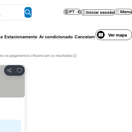
PT · €
Menu
Iniciar sessão
.
Ver mapa
na
Estacionamento
Ar condicionado
Cancelamento gratuito
Apar
o os pagamentos influenciam os resultados
Adicionar aos favoritos
Partilhar