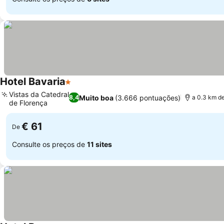
Hotel Bavaria
1 Estrelas
Vistas da Catedral
Muito boa
(3.666 pontuações)
8,4
a 0.3 km de
de Florença
€ 61
De
Consulte os preços de
11 sites