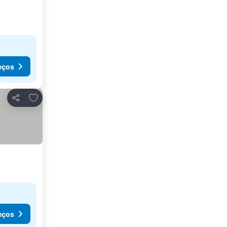
eços
Adicionar aos favoritos
Partilhar
eços