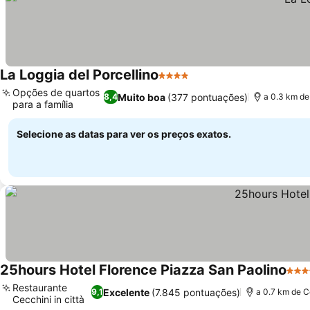
La Loggia del Porcellino
4 Estrelas
Opções de quartos
Muito boa
(377 pontuações)
8,4
a 0.3 km de
para a família
Selecione as datas para ver os preços exatos.
25hours Hotel Florence Piazza San Paolino
4 Es
Restaurante
Excelente
(7.845 pontuações)
9,1
a 0.7 km de C
Cecchini in città