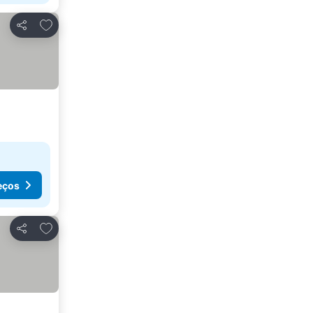
Adicionar aos favoritos
Partilhar
eços
Adicionar aos favoritos
Partilhar