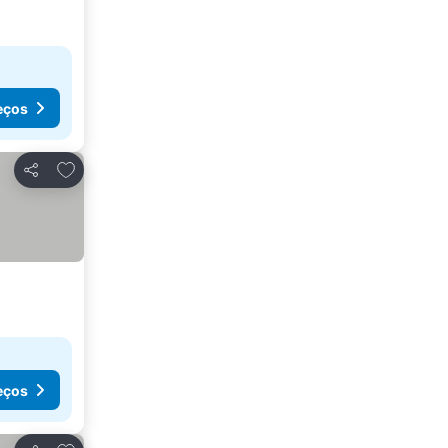
eços
Adicionar aos favoritos
Partilhar
eços