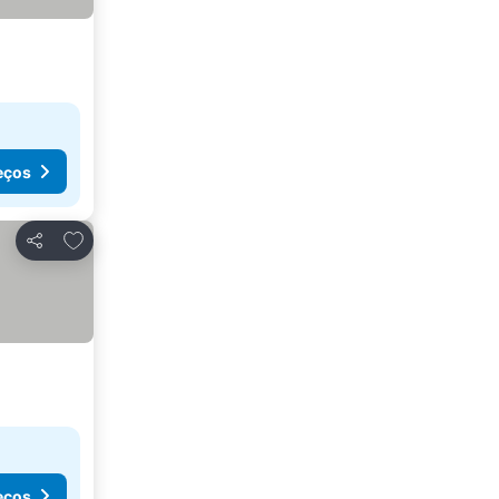
eços
Adicionar aos favoritos
Partilhar
eços