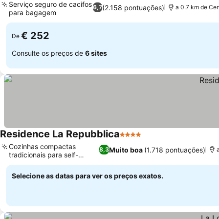
Serviço seguro de cacifos
(2.158 pontuações)
6,7
a 0.7 km de Cen
para bagagem
€ 252
De
Consulte os preços de
6 sites
Residence La Repubblica
4 Estrelas
Cozinhas compactas
Muito boa
(1.718 pontuações)
8,3
tradicionais para self-
catering
Selecione as datas para ver os preços exatos.