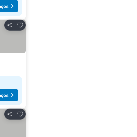
eços
Adicionar aos favoritos
Partilhar
eços
Adicionar aos favoritos
Partilhar