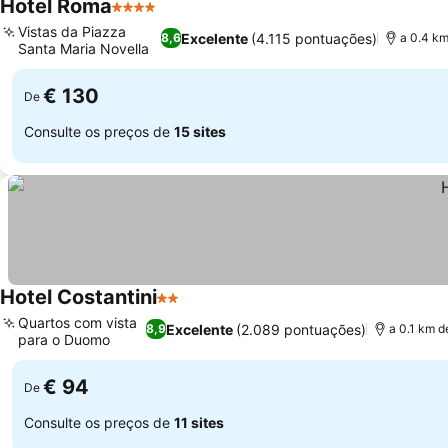
Hotel Roma
4 Estrelas
Vistas da Piazza
Excelente
(4.115 pontuações)
8,6
a 0.4 km
Santa Maria Novella
€ 130
De
Consulte os preços de
15 sites
Hotel Costantini
2 Estrelas
Quartos com vista
Excelente
(2.089 pontuações)
8,9
a 0.1 km d
para o Duomo
€ 94
De
Consulte os preços de
11 sites