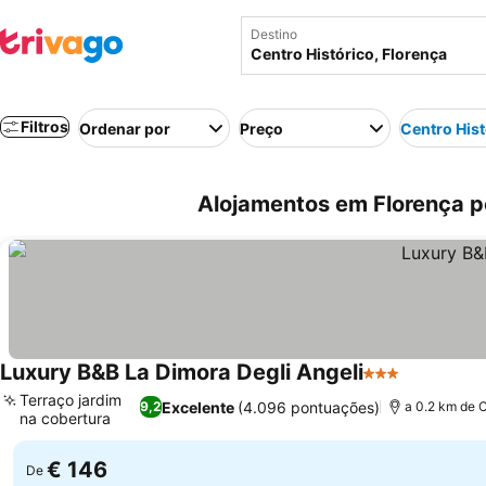
Destino
Filtros
Ordenar por
Preço
Centro Hist
Alojamentos em Florença pe
Luxury B&B La Dimora Degli Angeli
3 Estrelas
Terraço jardim
Excelente
(4.096 pontuações)
9,2
a 0.2 km de C
na cobertura
€ 146
De