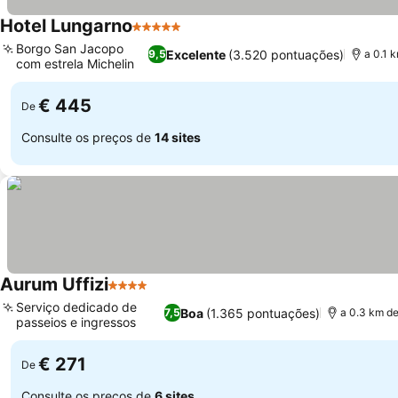
Hotel Lungarno
5 Estrelas
Borgo San Jacopo
Excelente
(3.520 pontuações)
9,5
a 0.1 
com estrela Michelin
€ 445
De
Consulte os preços de
14 sites
Aurum Uffizi
4 Estrelas
Serviço dedicado de
Boa
(1.365 pontuações)
7,5
a 0.3 km d
passeios e ingressos
€ 271
De
Consulte os preços de
6 sites