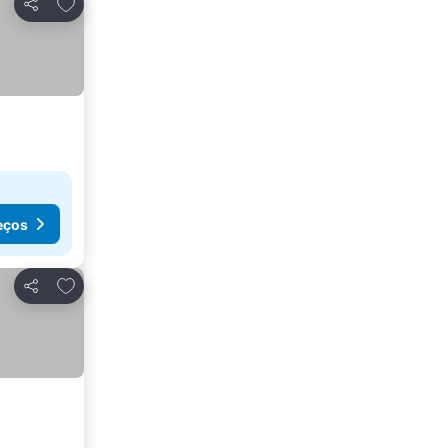
Adicionar aos favoritos
Partilhar
eços
Adicionar aos favoritos
Partilhar