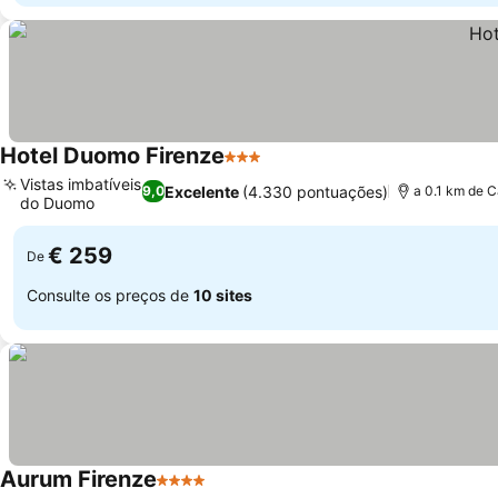
Hotel Duomo Firenze
3 Estrelas
Vistas imbatíveis
Excelente
(4.330 pontuações)
9,0
a 0.1 km de C
do Duomo
€ 259
De
Consulte os preços de
10 sites
Aurum Firenze
4 Estrelas