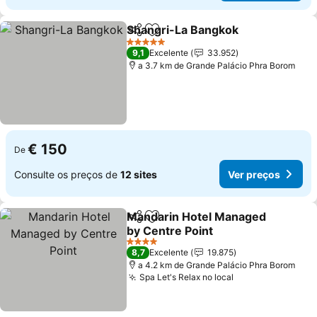
Shangri-La Bangkok
Partilhar
Adicionar aos favoritos
5 Estrelas
9,1
Excelente
33.952
a 3.7 km de Grande Palácio Phra Borom
€ 150
De
Consulte os preços de
12 sites
Ver preços
Mandarin Hotel Managed
Partilhar
Adicionar aos favoritos
by Centre Point
4 Estrelas
8,7
Excelente
19.875
a 4.2 km de Grande Palácio Phra Borom
Spa Let's Relax no local