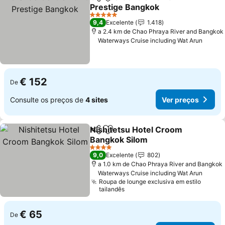
Partilhar
Adicionar aos favoritos
Prestige Bangkok
5 Estrelas
9,4
Excelente
1.418
a 2.4 km de Chao Phraya River and Bangkok
Waterways Cruise including Wat Arun
€ 152
De
Consulte os preços de
4 sites
Ver preços
Nishitetsu Hotel Croom
Partilhar
Adicionar aos favoritos
Bangkok Silom
4 Estrelas
9,0
Excelente
802
a 1.0 km de Chao Phraya River and Bangkok
Waterways Cruise including Wat Arun
Roupa de lounge exclusiva em estilo
tailandês
€ 65
De