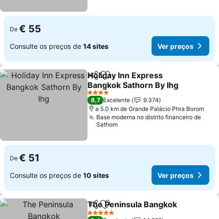
€ 55
De
Consulte os preços de
14 sites
Ver preços
Holiday Inn Express
Partilhar
Adicionar aos favoritos
Bangkok Sathorn By Ihg
4 Estrelas
8,7
Excelente
9.374
a 5.0 km de Grande Palácio Phra Borom
Base moderna no distrito financeiro de
Sathorn
€ 51
De
Consulte os preços de
10 sites
Ver preços
The Peninsula Bangkok
Partilhar
Adicionar aos favoritos
5 Estrelas