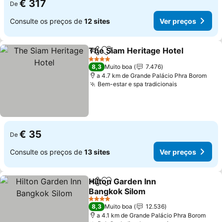
€ 317
De
Consulte os preços de
12 sites
Ver preços
The Siam Heritage Hotel
Partilhar
Adicionar aos favoritos
4 Estrelas
8,3
Muito boa
7.476
a 4.7 km de Grande Palácio Phra Borom
Bem-estar e spa tradicionais
€ 35
De
Consulte os preços de
13 sites
Ver preços
Hilton Garden Inn
Partilhar
Adicionar aos favoritos
Bangkok Silom
4 Estrelas
8,3
Muito boa
12.536
a 4.1 km de Grande Palácio Phra Borom