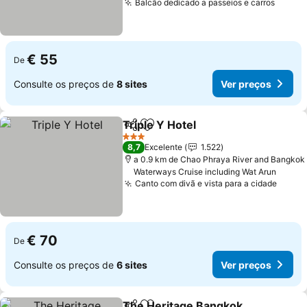
Balcão dedicado a passeios e carros
€ 55
De
Consulte os preços de
8 sites
Ver preços
Triple Y Hotel
Partilhar
Adicionar aos favoritos
3 Estrelas
8,7
Excelente
1.522
a 0.9 km de Chao Phraya River and Bangkok
Waterways Cruise including Wat Arun
Canto com divã e vista para a cidade
€ 70
De
Consulte os preços de
6 sites
Ver preços
The Heritage Bangkok