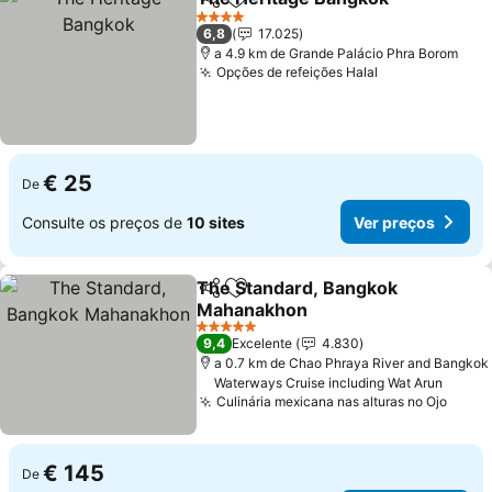
Partilhar
Adicionar aos favoritos
4 Estrelas
6,8
17.025
a 4.9 km de Grande Palácio Phra Borom
Opções de refeições Halal
€ 25
De
Consulte os preços de
10 sites
Ver preços
The Standard, Bangkok
Partilhar
Adicionar aos favoritos
Mahanakhon
5 Estrelas
9,4
Excelente
4.830
a 0.7 km de Chao Phraya River and Bangkok
Waterways Cruise including Wat Arun
Culinária mexicana nas alturas no Ojo
€ 145
De