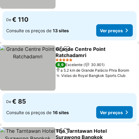
€ 110
De
Consulte os preços de
13 sites
Ver preços
Grande Centre Point
Partilhar
Adicionar aos favoritos
Ratchadamri
5 Estrelas
8,9
Excelente
30.901
a 5.2 km de Grande Palácio Phra Borom
Vistas do Royal Bangkok Sports Club
€ 85
De
Consulte os preços de
16 sites
Ver preços
The Tarntawan Hotel
Partilhar
Adicionar aos favoritos
Surawong Bangkok