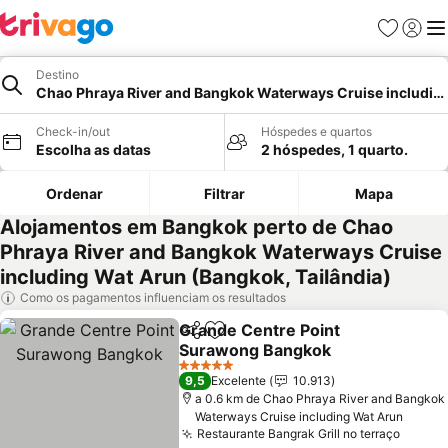
Favoritos
Iniciar
Me
Destino
Chao Phraya River and Bangkok Waterways Cruise includin
Check-in/out
Hóspedes e quartos
Escolha as datas
2 hóspedes, 1 quarto.
Ordenar
Filtrar
Mapa
Alojamentos em Bangkok perto de Chao
Phraya River and Bangkok Waterways Cruise
including Wat Arun (Bangkok, Tailândia)
Como os pagamentos influenciam os resultados
Grande Centre Point
Partilhar
Adicionar aos favoritos
Surawong Bangkok
5 Estrelas
9,5
Excelente
10.913
a 0.6 km de Chao Phraya River and Bangkok
Waterways Cruise including Wat Arun
Restaurante Bangrak Grill no terraço