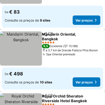
€ 83
De
Consulte os preços de
9 sites
Ver preços
Mandarin Oriental,
Partilhar
Adicionar aos favoritos
Bangkok
5 Estrelas
9,5
Excelente
15.188
a 3.7 km de Grande Palácio Phra Borom
Spa Oriental premiado
€ 498
De
Consulte os preços de
10 sites
Ver preços
Royal Orchid Sheraton
Partilhar
Adicionar aos favoritos
Riverside Hotel Bangkok