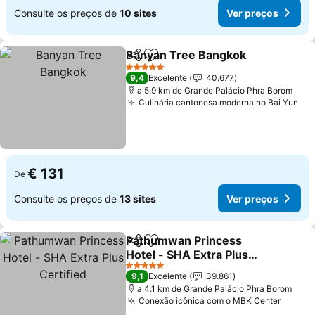
Consulte os preços de
10 sites
Ver preços
Banyan Tree Bangkok
Partilhar
Adicionar aos favoritos
5 Estrelas
9,4
Excelente
40.677
a 5.9 km de Grande Palácio Phra Borom
Culinária cantonesa moderna no Bai Yun
€ 131
De
Consulte os preços de
13 sites
Ver preços
Pathumwan Princess
Partilhar
Adicionar aos favoritos
Hotel - SHA Extra Plus
Certified
5 Estrelas
9,1
Excelente
39.861
a 4.1 km de Grande Palácio Phra Borom
Conexão icônica com o MBK Center