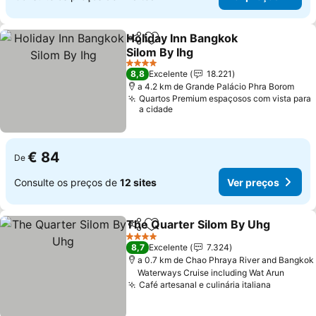
Holiday Inn Bangkok
Partilhar
Adicionar aos favoritos
Silom By Ihg
4 Estrelas
8,8
Excelente
18.221
a 4.2 km de Grande Palácio Phra Borom
Quartos Premium espaçosos com vista para
a cidade
€ 84
De
Consulte os preços de
12 sites
Ver preços
The Quarter Silom By Uhg
Partilhar
Adicionar aos favoritos
4 Estrelas
8,7
Excelente
7.324
a 0.7 km de Chao Phraya River and Bangkok
Waterways Cruise including Wat Arun
Café artesanal e culinária italiana