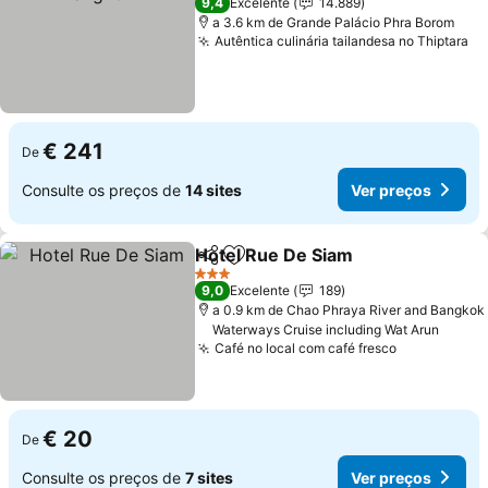
9,4
Excelente
14.889
a 3.6 km de Grande Palácio Phra Borom
Autêntica culinária tailandesa no Thiptara
€ 241
De
Consulte os preços de
14 sites
Ver preços
Hotel Rue De Siam
Partilhar
Adicionar aos favoritos
3 Estrelas
9,0
Excelente
189
a 0.9 km de Chao Phraya River and Bangkok
Waterways Cruise including Wat Arun
Café no local com café fresco
€ 20
De
Consulte os preços de
7 sites
Ver preços