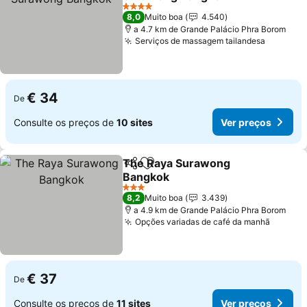
4 Estrelas
8,0
Muito boa
4.540
a 4.7 km de Grande Palácio Phra Borom
Serviços de massagem tailandesa
€ 34
De
Consulte os preços de
10 sites
Ver preços
The Raya Surawong
Partilhar
Adicionar aos favoritos
Bangkok
3 Estrelas
8,2
Muito boa
3.439
a 4.9 km de Grande Palácio Phra Borom
Opções variadas de café da manhã
€ 37
De
Consulte os preços de
11 sites
Ver preços