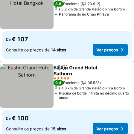
5 Estrelas
8,8
Excelente
20.912
a 3.2 km de Grande Palácio Phra Borom
Panorama do rio Chao Phraya
€ 107
De
Consulte os preços de
14 sites
Ver preços
Eastin Grand Hotel
Partilhar
Adicionar aos favoritos
Sathorn
5 Estrelas
9,4
Excelente
35.523
a 4.6 km de Grande Palácio Phra Borom
Piscina de borda infinita no décimo quarto
andar
€ 100
De
Consulte os preços de
15 sites
Ver preços