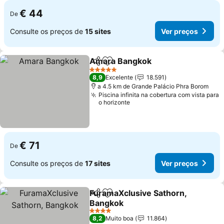
€ 44
De
Consulte os preços de
15 sites
Ver preços
Amara Bangkok
Partilhar
Adicionar aos favoritos
5 Estrelas
8,9
Excelente
18.591
a 4.5 km de Grande Palácio Phra Borom
Piscina infinita na cobertura com vista para
o horizonte
€ 71
De
Consulte os preços de
17 sites
Ver preços
FuramaXclusive Sathorn,
Partilhar
Adicionar aos favoritos
Bangkok
4 Estrelas
8,2
Muito boa
11.864