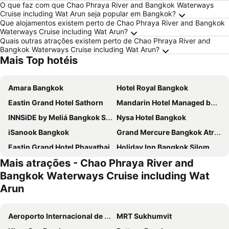
O que faz com que Chao Phraya River and Bangkok Waterways
Cruise including Wat Arun seja popular em Bangkok?
Que alojamentos existem perto de Chao Phraya River and Bangkok
Waterways Cruise including Wat Arun?
Quais outras atrações existem perto de Chao Phraya River and
Bangkok Waterways Cruise including Wat Arun?
Mais Top hotéis
Amara Bangkok
Hotel Royal Bangkok
Eastin Grand Hotel Sathorn
Mandarin Hotel Managed by Centre Point
INNSiDE by Meliá Bangkok Sukhumvit
Nysa Hotel Bangkok
iSanook Bangkok
Grand Mercure Bangkok Atrium
Eastin Grand Hotel Phayathai
Holiday Inn Bangkok Silom By Ihg
Mais atrações - Chao Phraya River and
Baiyoke Sky Hotel
Amari Bangkok
Bangkok Waterways Cruise including Wat
Royal Orchid Sheraton Riverside Hotel Bangkok
Chatrium Hotel Riverside Bangkok
Arun
Millennium Hilton Bangkok
Grande Centre Point Surawong Bangkok
AETAS lumpini
Centra By Centara Hotel Bangkok Phra Nakhon
Aeroporto Internacional de Suvarnabhumi
MRT Sukhumvit
Pullman Bangkok Hotel G
Carlton Hotel Bangkok Sukhumvit