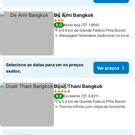
De Arni Bangkok
Partilhar
Adicionar aos favoritos
3 Estrelas
8,0
Muito boa
1.906
a 4.6 km de Grande Palácio Phra Borom
Massagem tailandesa tradicional no local
Selecione as datas para ver os preços
Ver preços
exatos.
Dusit Thani Bangkok
Partilhar
Adicionar aos favoritos
5 Estrelas
9,6
Excelente
6.821
a 5.4 km de Grande Palácio Phra Borom
Piscina infinita com vistas do horizonte