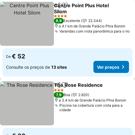
Centre Point Plus Hotel
Partilhar
Adicionar aos favoritos
Silom
4 Estrelas
8,9
Excelente
22.344
a 4.1 km de Grande Palácio Phra Borom
Varandas com vista panorâmica para o rio
€ 52
De
Consulte os preços de
13 sites
Ver preços
The Rose Residence
Partilhar
Adicionar aos favoritos
3 Estrelas
7,9
Boa
2.820
a 3.4 km de Grande Palácio Phra Borom
Piscina na cobertura com vista para a
cidade