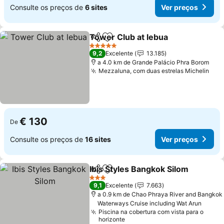
Consulte os preços de
6 sites
Ver preços
Tower Club at lebua
Partilhar
Adicionar aos favoritos
5 Estrelas
9,2
Excelente
13.185
a 4.0 km de Grande Palácio Phra Borom
Mezzaluna, com duas estrelas Michelin
€ 130
De
Consulte os preços de
16 sites
Ver preços
Ibis Styles Bangkok Silom
Partilhar
Adicionar aos favoritos
3 Estrelas
9,1
Excelente
7.663
a 0.9 km de Chao Phraya River and Bangkok
Waterways Cruise including Wat Arun
Piscina na cobertura com vista para o
horizonte