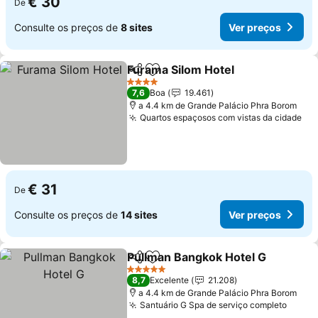
€ 30
De
Consulte os preços de
8 sites
Ver preços
Furama Silom Hotel
Partilhar
Adicionar aos favoritos
4 Estrelas
7,6
Boa
19.461
a 4.4 km de Grande Palácio Phra Borom
Quartos espaçosos com vistas da cidade
€ 31
De
Consulte os preços de
14 sites
Ver preços
Pullman Bangkok Hotel G
Partilhar
Adicionar aos favoritos
5 Estrelas
8,7
Excelente
21.208
a 4.4 km de Grande Palácio Phra Borom
Santuário G Spa de serviço completo