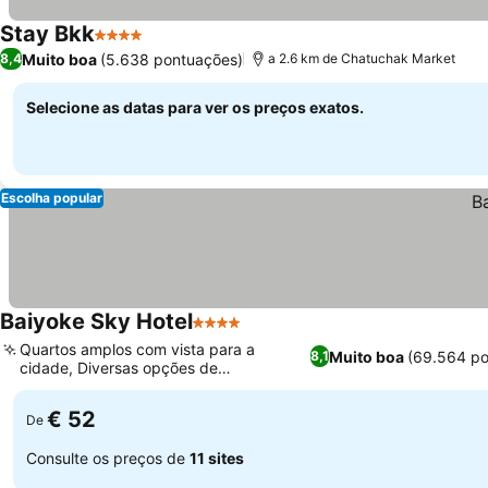
Stay Bkk
4 Estrelas
Muito boa
(5.638 pontuações)
8,4
a 2.6 km de Chatuchak Market
Selecione as datas para ver os preços exatos.
Escolha popular
Baiyoke Sky Hotel
4 Estrelas
Quartos amplos com vista para a
Muito boa
(69.564 po
8,1
cidade, Diversas opções de
restaurantes internacionais
€ 52
De
Consulte os preços de
11 sites