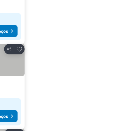
eços
Adicionar aos favoritos
Partilhar
eços