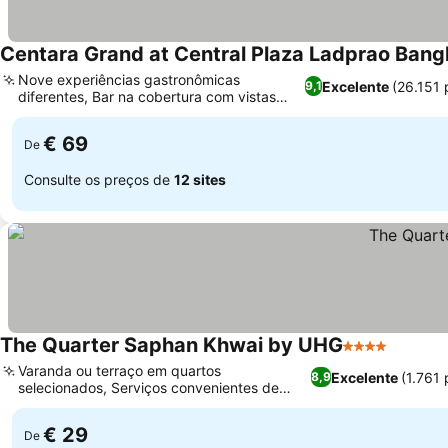
Centara Grand at Central Plaza Ladprao Ban
Nove experiências gastronômicas
Excelente
(26.151
9,1
diferentes, Bar na cobertura com vistas
panorâmicas da cidade
€ 69
De
Consulte os preços de
12 sites
The Quarter Saphan Khwai by UHG
4 Estrelas
Varanda ou terraço em quartos
Excelente
(1.761
8,9
selecionados, Serviços convenientes de
transporte para o aeroporto
€ 29
De