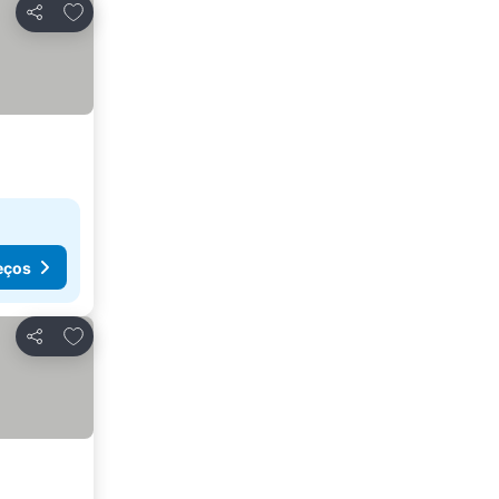
Adicionar aos favoritos
Partilhar
eços
Adicionar aos favoritos
Partilhar