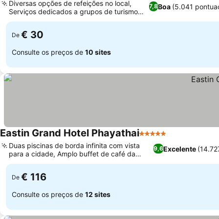
Diversas opções de refeições no local,
Boa
(5.041 pontua
7,8
Serviços dedicados a grupos de turismo
chineses
€ 30
De
Consulte os preços de
10 sites
Eastin Grand Hotel Phayathai
5 Estrelas
Duas piscinas de borda infinita com vista
Excelente
(14.72
9,6
para a cidade, Amplo buffet de café da
manhã estilo mercado
€ 116
De
Consulte os preços de
12 sites