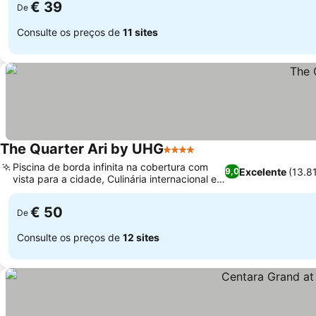
€ 39
De
Consulte os preços de
11 sites
The Quarter Ari by UHG
4 Estrelas
Piscina de borda infinita na cobertura com
Excelente
(13.8
9,0
vista para a cidade, Culinária internacional e
tailandesa no Hilly's
€ 50
De
Consulte os preços de
12 sites