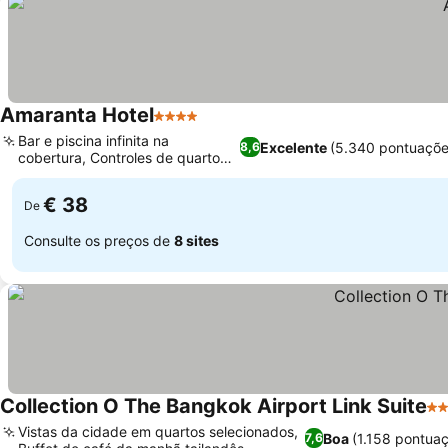
Amaranta Hotel
4 Estrelas
Bar e piscina infinita na
Excelente
(5.340 pontuaçõe
8,6
cobertura, Controles de quarto
inteligentes
€ 38
De
Consulte os preços de
8 sites
Collection O The Bangkok Airport Link Suite
3 
Vistas da cidade em quartos selecionados,
Boa
(1.158 pontua
7,6