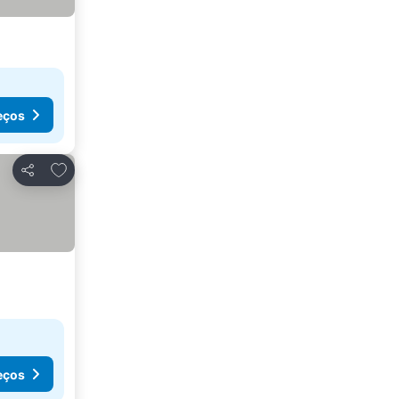
eços
Adicionar aos favoritos
Partilhar
eços