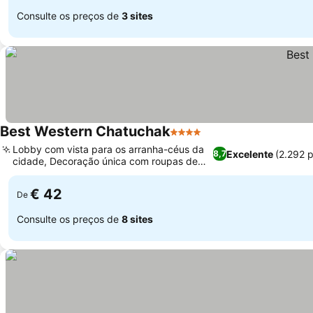
Consulte os preços de
3 sites
Best Western Chatuchak
4 Estrelas
Lobby com vista para os arranha-céus da
Excelente
(2.292 
8,7
cidade, Decoração única com roupas de
segunda mão
€ 42
De
Consulte os preços de
8 sites