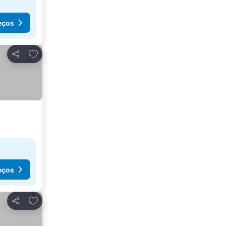
eços
Adicionar aos favoritos
Partilhar
eços
Adicionar aos favoritos
Partilhar