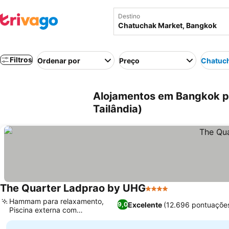
Destino
Filtros
Ordenar por
Preço
Chatuc
Alojamentos em Bangkok p
Tailândia)
The Quarter Ladprao by UHG
4 Estrelas
Hammam para relaxamento,
Excelente
(12.696 pontuaçõe
9,0
Piscina externa com
escorregador