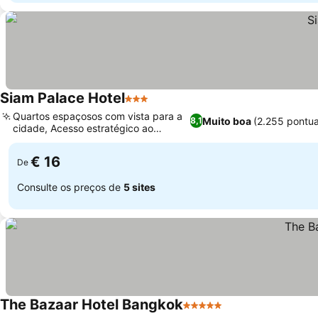
Siam Palace Hotel
3 Estrelas
Quartos espaçosos com vista para a
Muito boa
(2.255 pontu
8,1
cidade, Acesso estratégico ao
transporte
€ 16
De
Consulte os preços de
5 sites
The Bazaar Hotel Bangkok
5 Estrelas