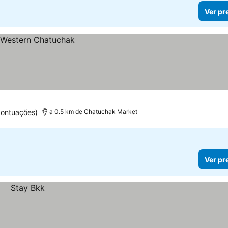
Ver pr
pontuações)
a 0.5 km de Chatuchak Market
Ver pr