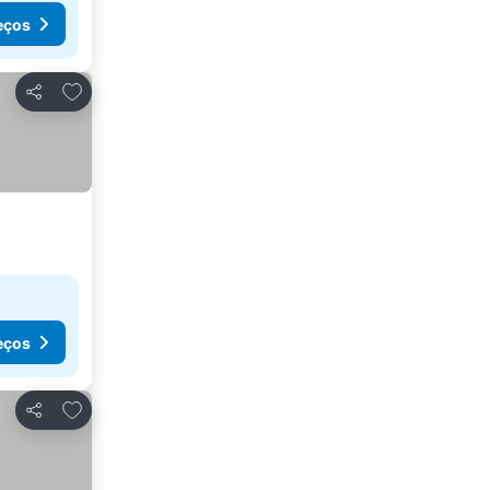
eços
Adicionar aos favoritos
Partilhar
eços
Adicionar aos favoritos
Partilhar