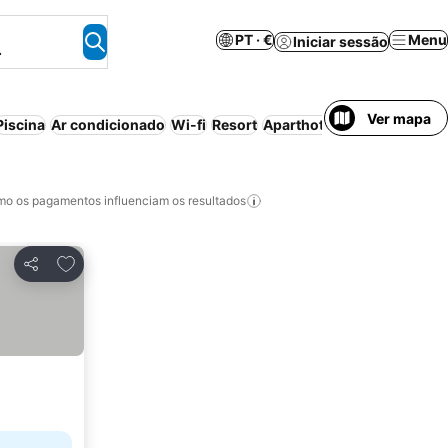
PT · €
Menu
Iniciar sessão
.
Ver mapa
Piscina
Ar condicionado
Wi-fi
Resort
Aparthotel
Cancelamento g
o os pagamentos influenciam os resultados
Adicionar aos favoritos
Partilhar