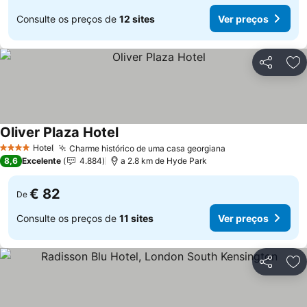
Consulte os preços de
12 sites
Ver preços
Partilhar
Ad
Oliver Plaza Hotel
Hotel
Charme histórico de uma casa georgiana
4 Estrelas
8,6
Excelente
4.884
a 2.8 km de Hyde Park
€ 82
De
Consulte os preços de
11 sites
Ver preços
Partilhar
Ad