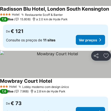
Radisson Blu Hotel, London South Kensington
Hotel
Restaurante Scoff & Banter
4 Estrelas
7,8
Boa
15.808
a 2.0 km de Hyde Park
€ 121
De
Consulte os preços de
11 sites
Ver preços
Partilhar
Ad
Mowbray Court Hotel
Hotel
Lobby moderno com design único
3 Estrelas
7,6
Boa
7.968
a 2.8 km de Hyde Park
€ 73
De