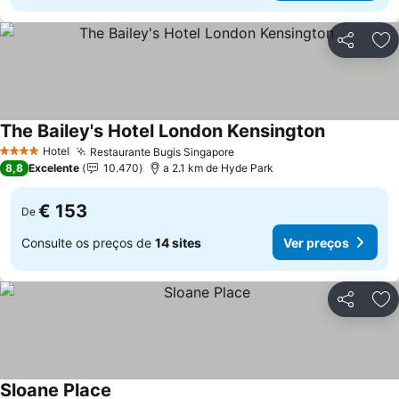
Partilhar
Ad
The Bailey's Hotel London Kensington
Hotel
Restaurante Bugis Singapore
4 Estrelas
8,8
Excelente
10.470
a 2.1 km de Hyde Park
€ 153
De
Consulte os preços de
14 sites
Ver preços
Partilhar
Ad
Sloane Place