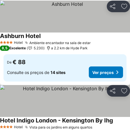
Partilhar
Ad
Ashburn Hotel
Hotel
Ambiente encantador na sala de estar
4 Estrelas
8,5
Excelente
5.230
a 2.2 km de Hyde Park
€ 88
De
Consulte os preços de
14 sites
Ver preços
Partilhar
Ad
Hotel Indigo London - Kensington By Ihg
Hotel
Vista para os jardins em alguns quartos
4 Estrelas