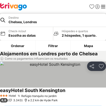
Favoritos
Iniciar
Me
Destino
Chelsea, Londres
Check-in/out
Hóspedes e quartos
Escolha as datas
2 hóspedes, 1 quarto.
Ordenar
Filtrar
Mapa
Alojamentos em Londres perto de Chelsea
Como os pagamentos influenciam os resultados
Partilhar
Ad
easyHotel South Kensington
Hotel
Refúgio tranquilo no jardim
3 Estrelas
6,8
3.343
a 2.2 km de Hyde Park