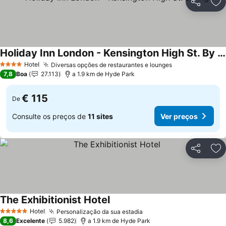
Partilhar
Ad
Holiday Inn London - Kensington High St. By Ihg
Hotel
Diversas opções de restaurantes e lounges
4 Estrelas
7,8
Boa
27.113
a 1.9 km de Hyde Park
€ 115
De
Consulte os preços de
11 sites
Ver preços
Partilhar
Ad
The Exhibitionist Hotel
Hotel
Personalização da sua estadia
5 Estrelas
8,6
Excelente
5.982
a 1.9 km de Hyde Park