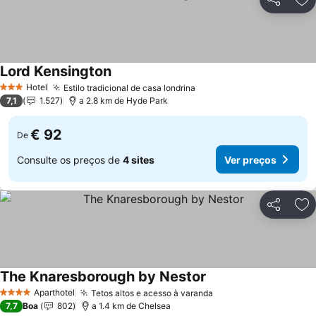
Partilhar
Ad
Lord Kensington
Hotel
Estilo tradicional de casa londrina
3 Estrelas
7,1
1.527
a 2.8 km de Hyde Park
€ 92
De
Consulte os preços de
4 sites
Ver preços
Partilhar
Ad
The Knaresborough by Nestor
Aparthotel
Tetos altos e acesso à varanda
4 Estrelas
7,7
Boa
802
a 1.4 km de Chelsea