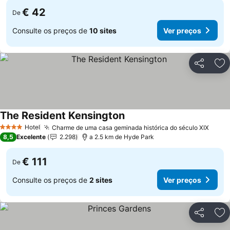
€ 42
De
Consulte os preços de
10 sites
Ver preços
Partilhar
Ad
The Resident Kensington
Hotel
Charme de uma casa geminada histórica do século XIX
4 Estrelas
8,5
Excelente
2.298
a 2.5 km de Hyde Park
€ 111
De
Consulte os preços de
2 sites
Ver preços
Partilhar
Ad