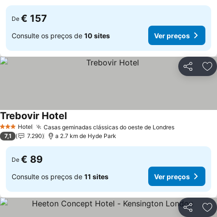
€ 157
De
Consulte os preços de
10 sites
Ver preços
Partilhar
Ad
Trebovir Hotel
Hotel
Casas geminadas clássicas do oeste de Londres
3 Estrelas
7,1
7.290
a 2.7 km de Hyde Park
€ 89
De
Consulte os preços de
11 sites
Ver preços
Partilhar
Ad