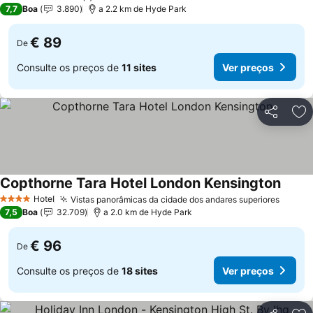
3 Estrelas
7,7
Boa
3.890
a 2.2 km de Hyde Park
€ 89
De
Consulte os preços de
11 sites
Ver preços
Partilhar
Ad
Copthorne Tara Hotel London Kensington
Hotel
Vistas panorâmicas da cidade dos andares superiores
4 Estrelas
7,5
Boa
32.709
a 2.0 km de Hyde Park
€ 96
De
Consulte os preços de
18 sites
Ver preços