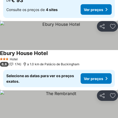
€ 93
De
Consulte os preços de
4 sites
Ver preços
Partilhar
Ad
Ebury House Hotel
Hotel
3 Estrelas
6,6
174
a 1.0 km de Palácio de Buckingham
Selecione as datas para ver os preços
Ver preços
exatos.
Partilhar
Ad