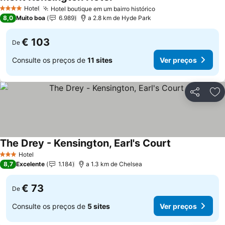
Hotel
Hotel boutique em um bairro histórico
4 Estrelas
8,0
Muito boa
6.989
a 2.8 km de Hyde Park
€ 103
De
Consulte os preços de
11 sites
Ver preços
Partilhar
Ad
The Drey - Kensington, Earl's Court
Hotel
3 Estrelas
8,7
Excelente
1.184
a 1.3 km de Chelsea
€ 73
De
Consulte os preços de
5 sites
Ver preços