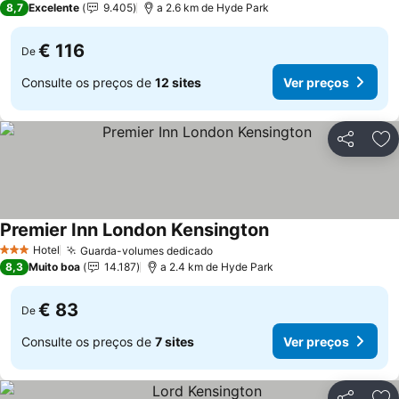
8,7
Excelente
9.405
a 2.6 km de Hyde Park
€ 116
De
Consulte os preços de
12 sites
Ver preços
Partilhar
Ad
Premier Inn London Kensington
Hotel
Guarda-volumes dedicado
3 Estrelas
8,3
Muito boa
14.187
a 2.4 km de Hyde Park
€ 83
De
Consulte os preços de
7 sites
Ver preços