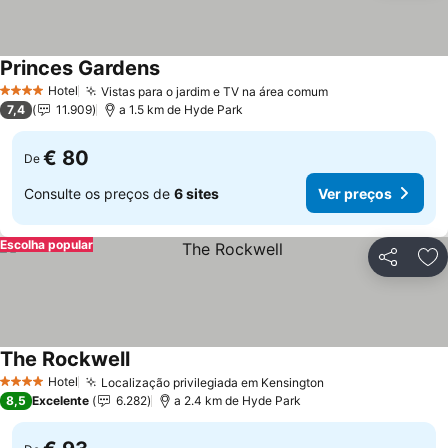
Princes Gardens
Hotel
Vistas para o jardim e TV na área comum
4 Estrelas
7,4
11.909
a 1.5 km de Hyde Park
€ 80
De
Consulte os preços de
6 sites
Ver preços
Escolha popular
Partilhar
Ad
The Rockwell
Hotel
Localização privilegiada em Kensington
4 Estrelas
8,5
Excelente
6.282
a 2.4 km de Hyde Park