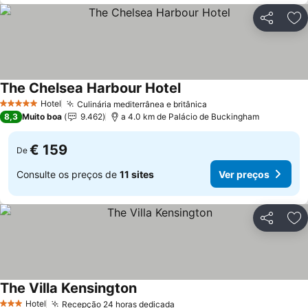
Partilhar
Ad
The Chelsea Harbour Hotel
Hotel
Culinária mediterrânea e britânica
5 Estrelas
8,3
Muito boa
9.462
a 4.0 km de Palácio de Buckingham
€ 159
De
Consulte os preços de
11 sites
Ver preços
Partilhar
Ad
The Villa Kensington
Hotel
Recepção 24 horas dedicada