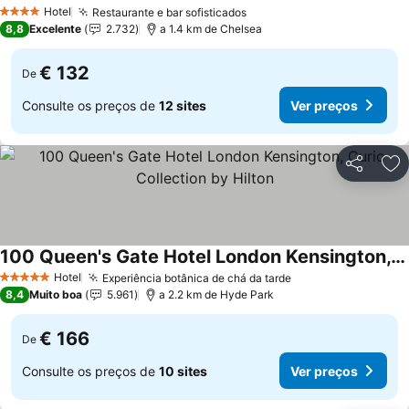
Hotel
Restaurante e bar sofisticados
4 Estrelas
8,8
Excelente
2.732
a 1.4 km de Chelsea
€ 132
De
Consulte os preços de
12 sites
Ver preços
Partilhar
Ad
100 Queen's Gate Hotel London Kensington, Curio Collection by Hilton
Hotel
Experiência botânica de chá da tarde
5 Estrelas
8,4
Muito boa
5.961
a 2.2 km de Hyde Park
€ 166
De
Consulte os preços de
10 sites
Ver preços