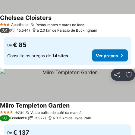
Chelsea Cloisters
Aparthotel
Restaurantes e bares no local
3 Estrelas
7,4
15.544
a 2.0 km de Palácio de Buckingham
€ 85
De
Consulte os preços de
14 sites
Ver preços
Partilhar
Ad
Miiro Templeton Garden
Hotel
Vasto buffet de café da manhã
4 Estrelas
9,1
Excelente
3.922
a 3.3 km de Hyde Park
€ 137
De