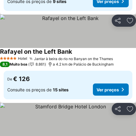
Consulte os preços de
9 sites
Ver preços
Partilhar
Ad
Rafayel on the Left Bank
Hotel
Jantar à beira do rio no Banyan on the Thames
5 Estrelas
8,1
Muito boa
8.861
a 4.2 km de Palácio de Buckingham
€ 126
De
Consulte os preços de
15 sites
Ver preços
Partilhar
Ad