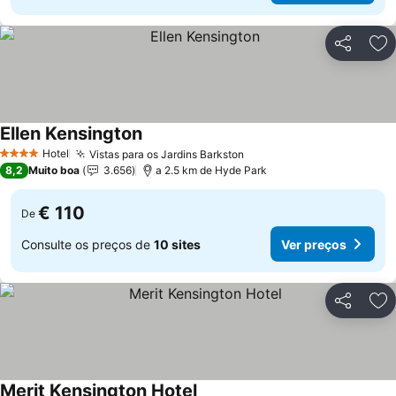
Partilhar
Ad
Ellen Kensington
Hotel
Vistas para os Jardins Barkston
4 Estrelas
8,2
Muito boa
3.656
a 2.5 km de Hyde Park
€ 110
De
Consulte os preços de
10 sites
Ver preços
Partilhar
Ad
Merit Kensington Hotel