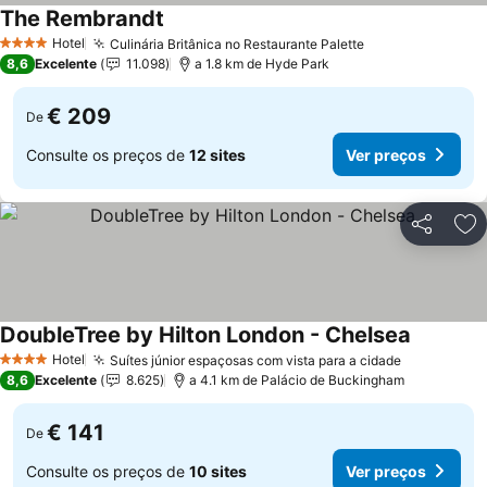
The Rembrandt
Hotel
Culinária Britânica no Restaurante Palette
4 Estrelas
8,6
Excelente
11.098
a 1.8 km de Hyde Park
€ 209
De
Consulte os preços de
12 sites
Ver preços
Partilhar
Ad
DoubleTree by Hilton London - Chelsea
Hotel
Suítes júnior espaçosas com vista para a cidade
4 Estrelas
8,6
Excelente
8.625
a 4.1 km de Palácio de Buckingham
€ 141
De
Consulte os preços de
10 sites
Ver preços