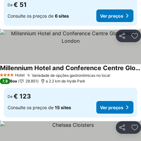
€ 51
De
Consulte os preços de
6 sites
Ver preços
Partilhar
Ad
Millennium Hotel and Conference Centre Gloucester London
Hotel
Variedade de opções gastronômicas no local
4 Estrelas
7,8
Boa
28.851
a 2.2 km de Hyde Park
€ 123
De
Consulte os preços de
15 sites
Ver preços
Partilhar
Ad