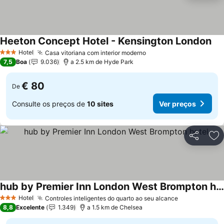
Heeton Concept Hotel - Kensington London
Hotel
Casa vitoriana com interior moderno
3 Estrelas
7,5
Boa
9.036
a 2.5 km de Hyde Park
€ 80
De
Consulte os preços de
10 sites
Ver preços
Partilhar
Ad
hub by Premier Inn London West Brompton hotel
Hotel
Controles inteligentes do quarto ao seu alcance
3 Estrelas
8,8
Excelente
1.349
a 1.5 km de Chelsea