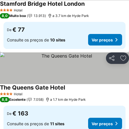
Stamford Bridge Hotel London
Hotel
4 Estrelas
8,0
Muito boa
13.913
a 3.7 km de Hyde Park
€ 77
De
Consulte os preços de
10 sites
Ver preços
Partilhar
Ad
The Queens Gate Hotel
Hotel
4 Estrelas
8,8
Excelente
7.058
a 1.7 km de Hyde Park
€ 163
De
Consulte os preços de
11 sites
Ver preços