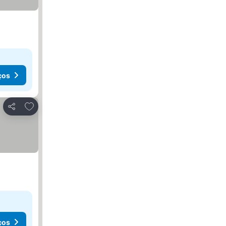
ços
Adicionar aos favoritos
Partilhar
ços