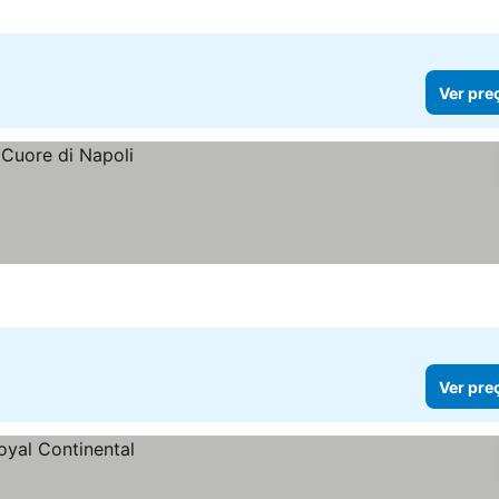
Ver pre
Ver pre