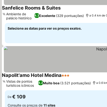
Sanfelice Rooms & Suites
Ver preços
Ambiente de
Excelente
(329 pontuações)
9,3
a 0.4 km de 
palácio histórico
Ver preços
Selecione as datas para ver os preços exatos.
Napolit'amo Hotel Medina
3 Estrelas
Ver preços
Vistas de pontos
Muito boa
(3.521 pontuações)
8,2
a 0.6 k
turísticos icônicos
Ver preços
€ 109
De
Consulte os preços de
11 sites