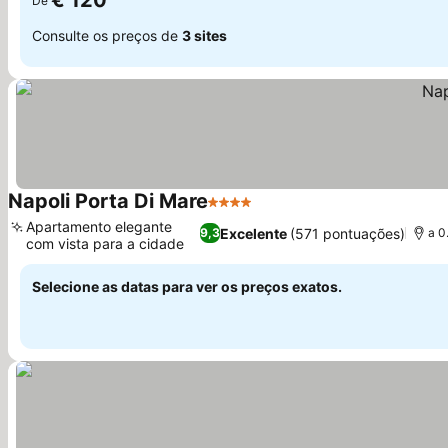
€ 120
De
Consulte os preços de
3 sites
Napoli Porta Di Mare
4 Estrelas
Ver preços
Apartamento elegante
Excelente
(571 pontuações)
9,3
a 0
com vista para a cidade
Ver preços
Selecione as datas para ver os preços exatos.