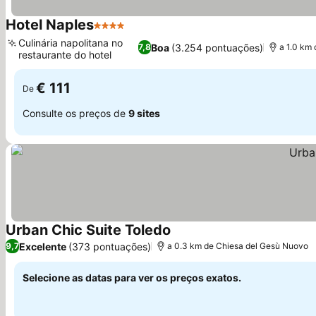
Hotel Naples
4 Estrelas
Ver preços
Culinária napolitana no
Boa
(3.254 pontuações)
7,8
a 1.0 km
restaurante do hotel
Ver preços
€ 111
De
Consulte os preços de
9 sites
Urban Chic Suite Toledo
Ver preços
Excelente
(373 pontuações)
9,7
a 0.3 km de Chiesa del Gesù Nuovo
Selecione as datas para ver os preços exatos.