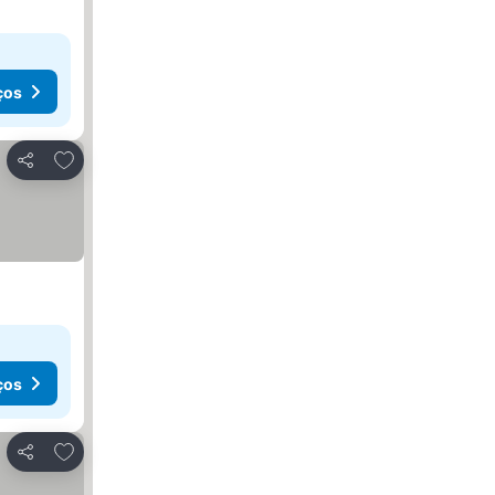
ços
Adicionar aos favoritos
Partilhar
ços
Adicionar aos favoritos
Partilhar