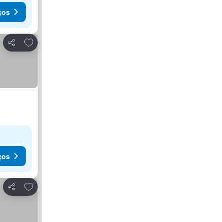
ços
Adicionar aos favoritos
Partilhar
ços
Adicionar aos favoritos
Partilhar