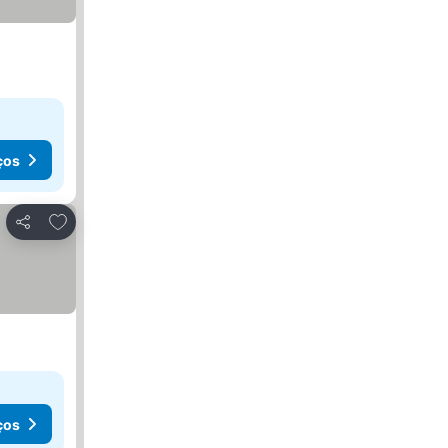
ços
Adicionar aos favoritos
Partilhar
ços