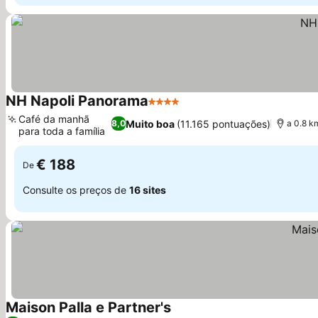
NH Napoli Panorama
4 Estrelas
Ver preços
Café da manhã
Muito boa
(11.165 pontuações)
8,0
a 0.8 k
para toda a família
Ver preços
€ 188
De
Consulte os preços de
16 sites
Maison Palla e Partner's
Ver preços