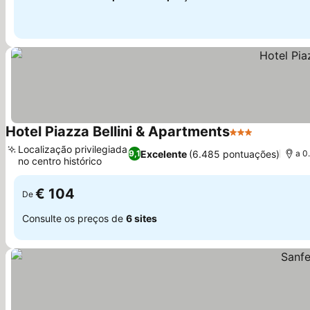
Hotel Piazza Bellini & Apartments
3 Estrelas
Ver preço
Localização privilegiada
Excelente
(6.485 pontuações)
9,1
a 0
no centro histórico
Ver preços
€ 104
De
Consulte os preços de
6 sites