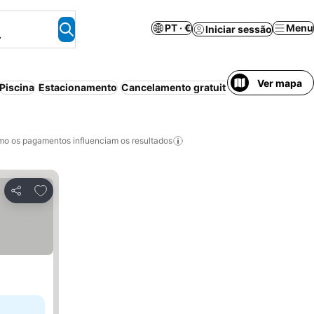
PT · €
Menu
Iniciar sessão
.
Ver mapa
Piscina
Estacionamento
Cancelamento gratuito
Aparthotel
Bed 
o os pagamentos influenciam os resultados
Adicionar aos favoritos
Partilhar