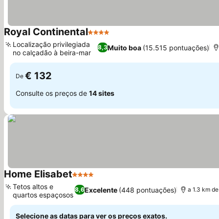
Royal Continental
4 Estrelas
Ver preços
Localização privilegiada
Muito boa
(15.515 pontuações)
8,3
no calçadão à beira-mar
Ver preços
€ 132
De
Consulte os preços de
14 sites
Home Elisabet
4 Estrelas
Ver preços
Tetos altos e
Excelente
(448 pontuações)
8,6
a 1.3 km d
quartos espaçosos
Ver preços
Selecione as datas para ver os preços exatos.