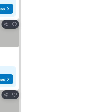
ços
Adicionar aos favoritos
Partilhar
ços
Adicionar aos favoritos
Partilhar