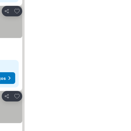
Adicionar aos favoritos
Partilhar
ços
Adicionar aos favoritos
Partilhar