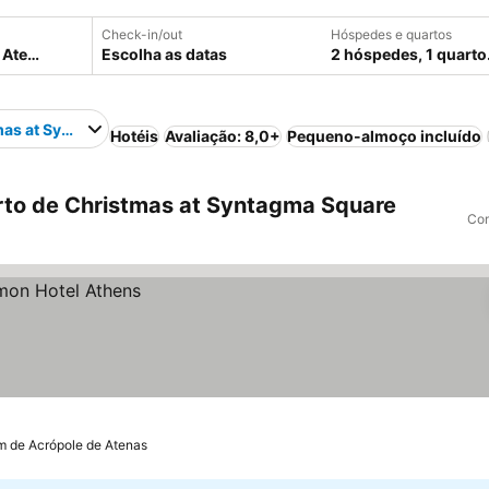
Check-in/out
Hóspedes e quartos
Escolha as datas
2 hóspedes, 1 quarto
mas at Syntagma Square
Hotéis
Avaliação: 8,0+
Pequeno-almoço incluído
rto de Christmas at Syntagma Square
Com
m de Acrópole de Atenas