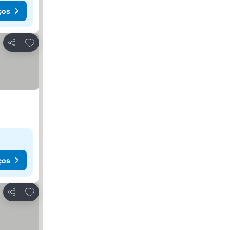
ços
Adicionar aos favoritos
Partilhar
ços
Adicionar aos favoritos
Partilhar