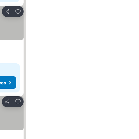
Adicionar aos favoritos
Partilhar
ços
Adicionar aos favoritos
Partilhar