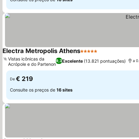
Electra Metropolis Athens
5 Estrelas
Ver preços
Vistas icônicas da
Excelente
(13.821 pontuações)
9,3
a 0
Acrópole e do Partenon
Ver preços
€ 219
De
Consulte os preços de
16 sites