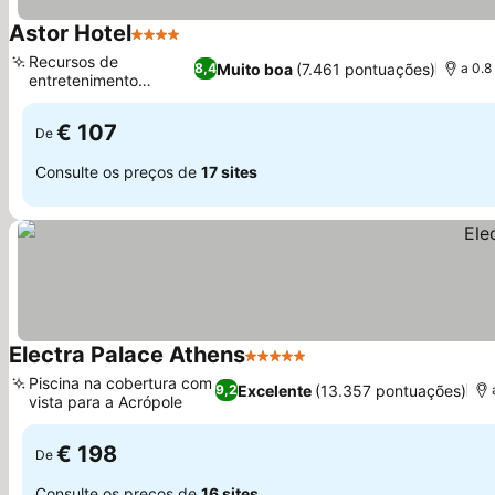
Astor Hotel
4 Estrelas
Ver preços
Recursos de
Muito boa
(7.461 pontuações)
8,4
a 0.8
entretenimento
Ver preços
inteligentes
€ 107
De
Consulte os preços de
17 sites
Electra Palace Athens
5 Estrelas
Ver preços
Piscina na cobertura com
Excelente
(13.357 pontuações)
9,2
vista para a Acrópole
Ver preços
€ 198
De
Consulte os preços de
16 sites