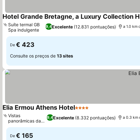
Hotel Grande Bretagne, a Luxury Collection H
Suíte termal GB
Excelente
(12.831 pontuações)
9,4
a 1.0 km 
Spa indulgente
Ver preços
€ 423
De
Consulte os preços de
13 sites
Elia Ermou Athens Hotel
4 Estrelas
Ver preços
Vistas
Excelente
(8.332 pontuações)
9,4
a 0.3 km 
panorâmicas da
Ver preços
Acrópole
€ 165
De