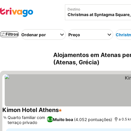
Destino
Filtros
Ordenar por
Preço
Christ
Alojamentos em Atenas pe
(Atenas, Grécia)
Kimon Hotel Athens
1 Estrelas
Ver preços
Quarto familiar com
Muito boa
(4.052 pontuações)
8,3
a 0.5 k
terraço privado
Ver preços