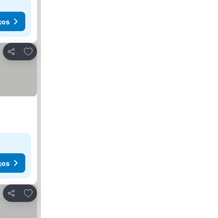
ços
Adicionar aos favoritos
Partilhar
ços
Adicionar aos favoritos
Partilhar