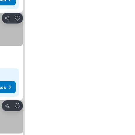
Adicionar aos favoritos
Partilhar
ços
Adicionar aos favoritos
Partilhar