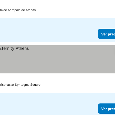
km de Acrópole de Atenas
Ver pre
hristmas at Syntagma Square
Ver pre