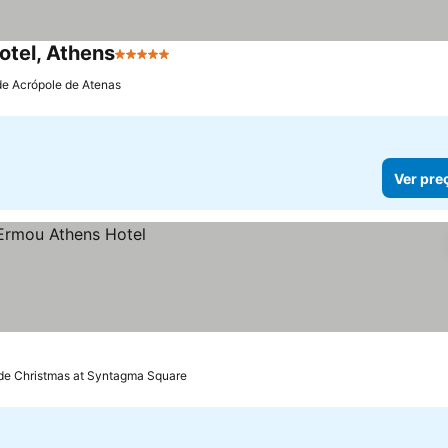
otel, Athens
5 Estrelas
Ver preços
de Acrópole de Atenas
Ver pre
de Christmas at Syntagma Square