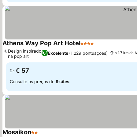
Athens Way Pop Art Hotel
4 Estrelas
Ver preços
Design inspirado
Excelente
(1.229 pontuações)
9,3
a 1.7 km de 
na pop art
Ver preços
€ 57
De
Consulte os preços de
9 sites
Mosaikon
2 Estrelas
Ver preços