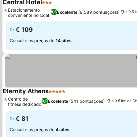
Central Hotel
3 Estrelas
Ver preços
Estacionamento
Excelente
(8.589 pontuações)
8,6
a 0.5 
conveniente no local
Ver preços
€ 109
De
Consulte os preços de
14 sites
Eternity Athens
5 Estrelas
Ver preços
Centro de
Excelente
(541 pontuações)
9,0
a 0.5 km de C
fitness dedicado
Ver preços
€ 81
De
Consulte os preços de
4 sites