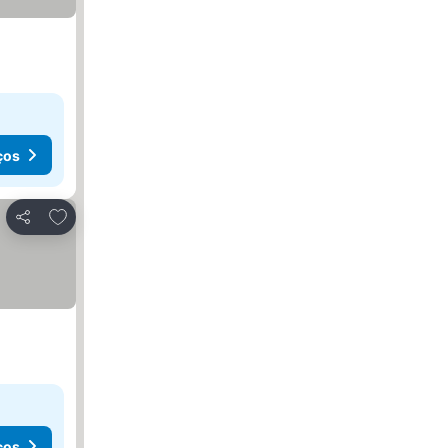
ços
Adicionar aos favoritos
Partilhar
ços