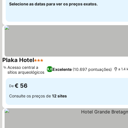
Selecione as datas para ver os preços exatos.
Plaka Hotel
3 Estrelas
Ver preços
Acesso central a
Excelente
(10.697 pontuações)
9,0
a 1.4
sítios arqueológicos
Ver preços
€ 56
De
Consulte os preços de
12 sites