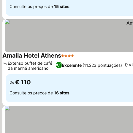
Consulte os preços de
15 sites
Amalia Hotel Athens
4 Estrelas
Ver preços
Extenso buffet de café
Excelente
(11.223 pontuações)
8,9
a 
da manhã americano
Ver preços
€ 110
De
Consulte os preços de
16 sites