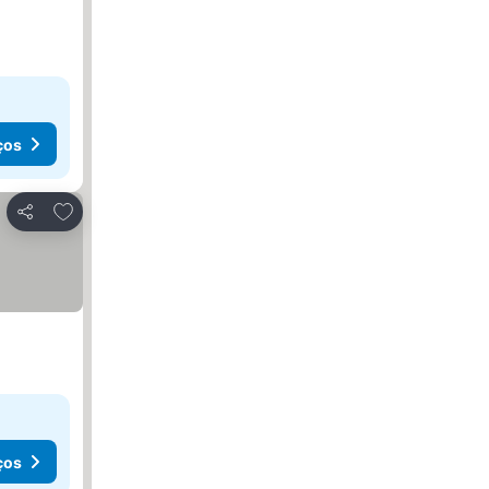
ços
Adicionar aos favoritos
Partilhar
ços