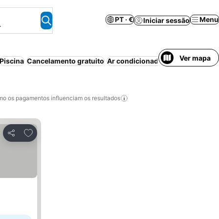
PT · €
Menu
Iniciar sessão
.
Ver mapa
Piscina
Cancelamento gratuito
Ar condicionado
Aparthotel
Wi-f
o os pagamentos influenciam os resultados
Adicionar aos favoritos
Partilhar