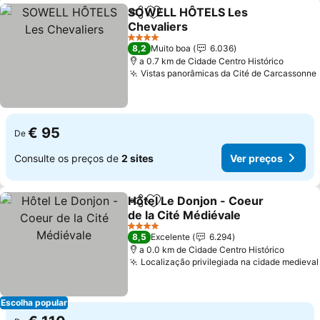
SOWELL HÔTELS Les
Partilhar
Adicionar aos favoritos
Chevaliers
4 Estrelas
8,2
Muito boa
6.036
a 0.7 km de Cidade Centro Histórico
Vistas panorâmicas da Cité de Carcassonne
€ 95
De
Consulte os preços de
2 sites
Ver preços
Hôtel Le Donjon - Coeur
Partilhar
Adicionar aos favoritos
de la Cité Médiévale
4 Estrelas
8,5
Excelente
6.294
a 0.0 km de Cidade Centro Histórico
Localização privilegiada na cidade medieval
Escolha popular