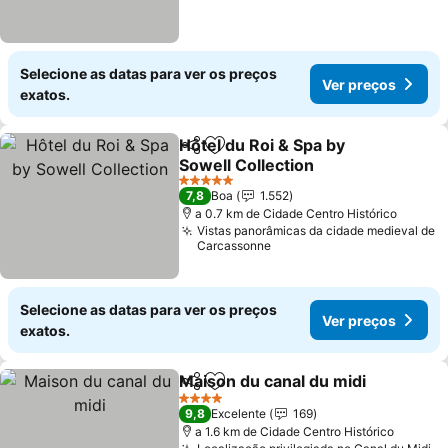
Selecione as datas para ver os preços
Ver preços
exatos.
Hôtel du Roi & Spa by
Partilhar
Adicionar aos favoritos
Sowell Collection
5 Estrelas
7,8
Boa
1.552
a 0.7 km de Cidade Centro Histórico
Vistas panorâmicas da cidade medieval de
Carcassonne
Selecione as datas para ver os preços
Ver preços
exatos.
Maison du canal du midi
Partilhar
Adicionar aos favoritos
4 Estrelas
9,8
Excelente
169
a 1.6 km de Cidade Centro Histórico