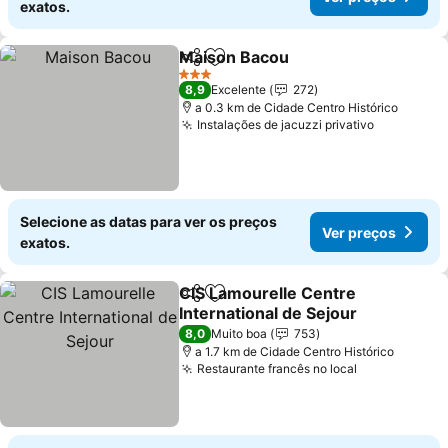
exatos.
Maison Bacou
Partilhar
Adicionar aos favoritos
3 Estrelas
8,9
Excelente
272
a 0.3 km de Cidade Centro Histórico
Instalações de jacuzzi privativo
Selecione as datas para ver os preços
Ver preços
exatos.
CIS Lamourelle Centre
Partilhar
Adicionar aos favoritos
International de Sejour
8,0
Muito boa
753
a 1.7 km de Cidade Centro Histórico
Restaurante francês no local