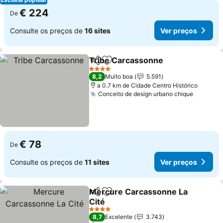
€ 224
De
Consulte os preços de
16 sites
Ver preços
Tribe Carcassonne
Partilhar
Adicionar aos favoritos
4 Estrelas
8,2
Muito boa
5.591
a 0.7 km de Cidade Centro Histórico
Conceito de design urbano chique
€ 78
De
Consulte os preços de
11 sites
Ver preços
Mercure Carcassonne La
Partilhar
Adicionar aos favoritos
Cité
4 Estrelas
8,7
Excelente
3.743