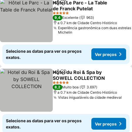
Hôtel Le Parc - La Table
Partilhar
Adicionar aos favoritos
de Franck Putelat
5 Estrelas
9,4
Excelente
963
a 0.7 km de Cidade Centro Histórico
Experiência gastronômica com duas estrelas
Michelin
Selecione as datas para ver os preços
Ver preços
exatos.
Hotel du Roi & Spa by
Partilhar
Adicionar aos favoritos
SOWELL COLLECTION
5 Estrelas
8,2
Muito boa
3.697
a 0.7 km de Cidade Centro Histórico
Vistas inigualáveis da cidade medieval
Selecione as datas para ver os preços
Ver preços
exatos.