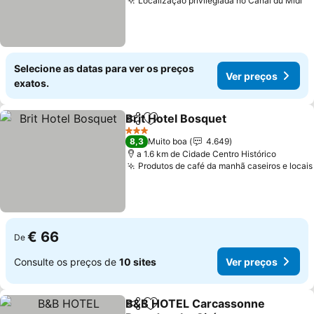
Localização privilegiada no Canal du Midi
Selecione as datas para ver os preços
Ver preços
exatos.
Brit Hotel Bosquet
Partilhar
Adicionar aos favoritos
3 Estrelas
8,3
Muito boa
4.649
a 1.6 km de Cidade Centro Histórico
Produtos de café da manhã caseiros e locais
€ 66
De
Consulte os preços de
10 sites
Ver preços
B&B HOTEL Carcassonne
Partilhar
Adicionar aos favoritos