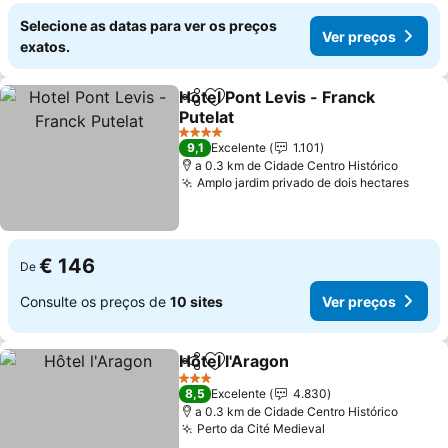
Selecione as datas para ver os preços
Ver preços
exatos.
Hotel Pont Levis - Franck
Partilhar
Adicionar aos favoritos
Putelat
4 Estrelas
9,1
Excelente
1.101
a 0.3 km de Cidade Centro Histórico
Amplo jardim privado de dois hectares
€ 146
De
Consulte os preços de
10 sites
Ver preços
Hôtel l'Aragon
Partilhar
Adicionar aos favoritos
3 Estrelas
8,5
Excelente
4.830
a 0.3 km de Cidade Centro Histórico
Perto da Cité Medieval