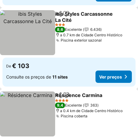
ibis Styles Carcassonne
Partilhar
Adicionar aos favoritos
La Cité
3 Estrelas
8,6
Excelente
6.436
a 0.7 km de Cidade Centro Histórico
Piscina exterior sazonal
€ 103
De
Consulte os preços de
11 sites
Ver preços
Résidence Carmina
Partilhar
Adicionar aos favoritos
4 Estrelas
9,4
Excelente
363
a 0.4 km de Cidade Centro Histórico
Piscina coberta