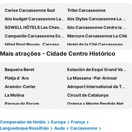
Cerise Carcassonne Sud
Tribe Carcassonne
ibis budget Carcassonne La Cité
ibis Styles Carcassonne La Cité
SOWELL HÔTELS Les Chevaliers
ibis Carcassonne Centre la Cité
Campanile Carcassonne Est - La Cité
Mercure Carcassonne La Cité
Hôtel Pont Rouge , Carcassonne
Hotel de la Cité Carcassonne - MGallery Collection
Mais atrações - Cidade Centro Histórico
Premiere Classe Carcassonne
Brit Hotel Bosquet
CIS Lamourelle Centre International de Sejour
Hotel Class'Eco Carcassonne
Baqueira Beret
Estación de Esquí Grand Valira
Hôtel Le Donjon - Coeur de la Cité Médiévale
Hotel Du Pont Vieux
Platja d´Aro
La Massana -Pal-Arinsal
ibis budget Carcassonne Airport
B&B HOTEL Carcassonne Rocadest La Cité
Aramón-Cerler
Aéroport International de Toulouse Blagnac
La Maison de Jean by Maison Bacou
Au Royal Hotel
La Molina
Circuit de Catalunya
Hotel Espace Cite
Hotel De La Bastide
Parque do Forum
Ordesa y Monte Perdido National Park
Hotel Astoria
Hôtel Montmorency & Spa
Ponte de Gard
Empuriabrava
Hôtel De L'octroi
Hotel Central
Le Village naturiste
Praia de Lloret
Kyriad Carcassonne - Aéroport
Audotel
Comparador de Hotéis
Europa
França
Languedoque Rossilhão
Aude
Carcassonne
Castelo
Capitole Toulouse
Hôtel du Roi & Spa by Sowell Collection
Hotel du Roi & Spa by SOWELL COLLECTION