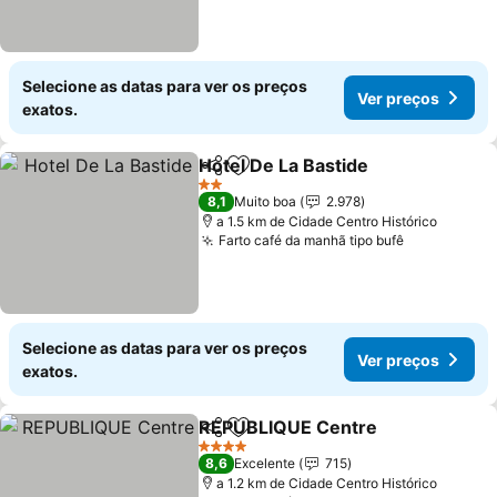
Selecione as datas para ver os preços
Ver preços
exatos.
Hotel De La Bastide
Partilhar
Adicionar aos favoritos
2 Estrelas
8,1
Muito boa
2.978
a 1.5 km de Cidade Centro Histórico
Farto café da manhã tipo bufê
Selecione as datas para ver os preços
Ver preços
exatos.
REPUBLIQUE Centre
Partilhar
Adicionar aos favoritos
4 Estrelas
8,6
Excelente
715
a 1.2 km de Cidade Centro Histórico