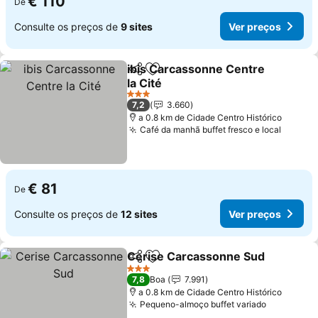
€ 110
De
Consulte os preços de
9 sites
Ver preços
ibis Carcassonne Centre
Partilhar
Adicionar aos favoritos
la Cité
3 Estrelas
7,2
3.660
a 0.8 km de Cidade Centro Histórico
Café da manhã buffet fresco e local
€ 81
De
Consulte os preços de
12 sites
Ver preços
Cerise Carcassonne Sud
Partilhar
Adicionar aos favoritos
3 Estrelas
7,8
Boa
7.991
a 0.8 km de Cidade Centro Histórico
Pequeno-almoço buffet variado