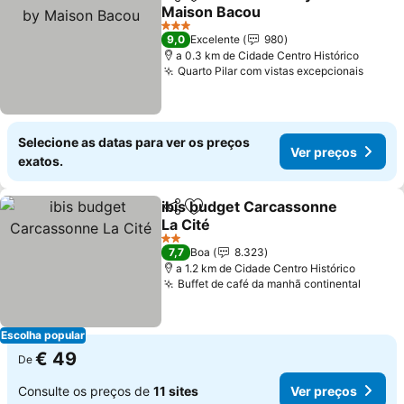
Partilhar
Adicionar aos favoritos
Maison Bacou
3 Estrelas
9,0
Excelente
980
a 0.3 km de Cidade Centro Histórico
Quarto Pilar com vistas excepcionais
Selecione as datas para ver os preços
Ver preços
exatos.
ibis budget Carcassonne
Partilhar
Adicionar aos favoritos
La Cité
2 Estrelas
7,7
Boa
8.323
a 1.2 km de Cidade Centro Histórico
Buffet de café da manhã continental
Escolha popular
€ 49
De
Consulte os preços de
11 sites
Ver preços