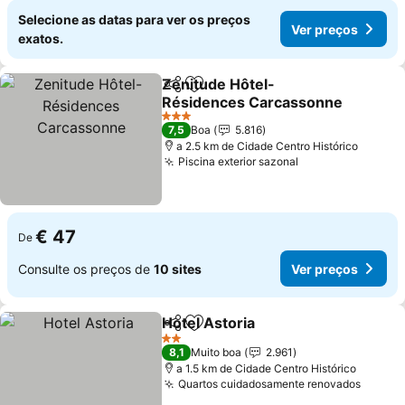
Selecione as datas para ver os preços
Ver preços
exatos.
Zenitude Hôtel-
Partilhar
Adicionar aos favoritos
Résidences Carcassonne
3 Estrelas
7,5
Boa
5.816
a 2.5 km de Cidade Centro Histórico
Piscina exterior sazonal
€ 47
De
Consulte os preços de
10 sites
Ver preços
Hotel Astoria
Partilhar
Adicionar aos favoritos
2 Estrelas
8,1
Muito boa
2.961
a 1.5 km de Cidade Centro Histórico
Quartos cuidadosamente renovados