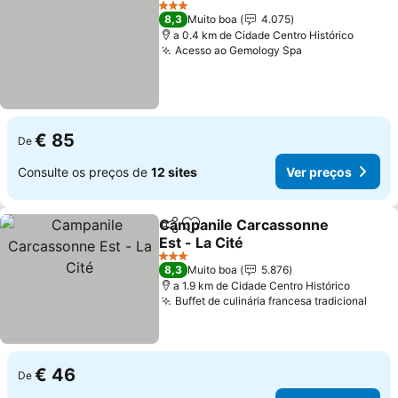
3 Estrelas
8,3
Muito boa
4.075
a 0.4 km de Cidade Centro Histórico
Acesso ao Gemology Spa
€ 85
De
Consulte os preços de
12 sites
Ver preços
Campanile Carcassonne
Partilhar
Adicionar aos favoritos
Est - La Cité
3 Estrelas
8,3
Muito boa
5.876
a 1.9 km de Cidade Centro Histórico
Buffet de culinária francesa tradicional
€ 46
De