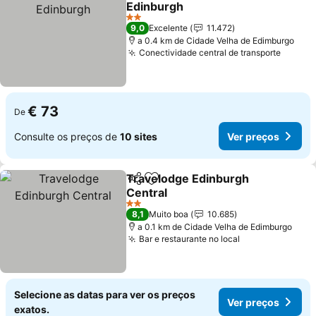
Edinburgh
Ver preços
2 Estrelas
9,0
Excelente
11.472
a 0.4 km de Cidade Velha de Edimburgo
Conectividade central de transporte
Ver pr
€ 73
De
Consulte os preços de
10 sites
Ver preços
Travelodge Edinburgh
Partilhar
Adicionar aos favoritos
Central
Ver preços
2 Estrelas
8,1
Muito boa
10.685
a 0.1 km de Cidade Velha de Edimburgo
Bar e restaurante no local
Ver preços
Selecione as datas para ver os preços
Ver preços
exatos.