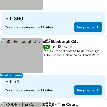
€ 360
De
Consulte os preços de
12 sites
Ver preços
a&o Edinburgh City
Partilhar
Adicionar aos favoritos
Ver pr
7,6
Boa
15.736
a 0.2 km de Cidade Velha de Edimburgo
Centro social histórico na Cidade Velha
Ver 
Escolha popular
€ 71
De
Consulte os preços de
13 sites
Ver preços
CODE - The Court,
Partilhar
Adicionar aos favoritos