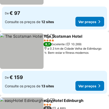
€ 97
De
Consulte os preços de
12 sites
Ver preços
The Scotsman Hotel
Partilhar
Adicionar aos favoritos
Ver p
4 Estrelas
8,7
Excelente
10.269
a 0.3 km de Cidade Velha de Edimburgo
Bem-estar e fitness modernos
Ver preços
€ 159
De
Consulte os preços de
13 sites
Ver preços
easyHotel Edinburgh
Partilhar
Adicionar aos favoritos
Ver p
3 Estrelas
6,1
4.895