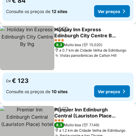
€ 84
De
Consulte os preços de
12 sites
Ver preços
Holiday Inn Express
Partilhar
Adicionar aos favoritos
Edinburgh City Centre By
Ihg
Ver preços
3 Estrelas
8,3
Muito boa
15.020
a 0.7 km de Cidade Velha de Edimburgo
Vistas panorâmicas de Calton Hill
Ver pre
€ 123
De
Consulte os preços de
10 sites
Ver preços
Premier Inn Edinburgh
Partilhar
Adicionar aos favoritos
Central (Lauriston Place)
hotel
Ver preços
3 Estrelas
8,3
Muito boa
7.146
a 1.2 km de Cidade Velha de Edimburgo
Restaurante e bar Thyme