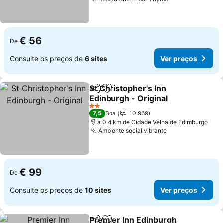
Ver preços
€ 56
De
Consulte os preços de
6 sites
Ver preços
St Christopher's Inn
Partilhar
Adicionar aos favoritos
Edinburgh - Original
Ver preços
2 Estrelas
7,5
Boa
10.969
a 0.4 km de Cidade Velha de Edimburgo
Ambiente social vibrante
Ver preços
€ 99
De
Consulte os preços de
10 sites
Ver preços
Premier Inn Edinburgh