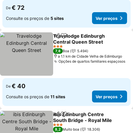
€ 72
De
Consulte os preços de
5 sites
Ver preços
Travelodge Edinburgh
Partilhar
Adicionar aos favoritos
Central Queen Street
Ver preços
3 Estrelas
7,8
Boa
5.494
a 1.1 km de Cidade Velha de Edimburgo
Opções de quartos familiares espaçosos
Ver
€ 40
De
Consulte os preços de
11 sites
Ver preços
ibis Edinburgh Centre
Partilhar
Adicionar aos favoritos
South Bridge - Royal Mile
Ver preços
3 Estrelas
8,2
Muito boa
18.306