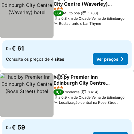
Partilhar
Adicionar aos favoritos
City Centre (Waverley)
hotel
Ver preços
3 Estrelas
8,4
Muito boa
1.783
a 0.8 km de Cidade Velha de Edimburgo
Restaurante e bar Thyme
Ver preços
€ 61
De
Consulte os preços de
4 sites
Ver preços
hub by Premier Inn
Partilhar
Adicionar aos favoritos
Edinburgh City Centre
(Rose Street) hotel
Ver preços
3 Estrelas
8,7
Excelente
8.414
a 0.9 km de Cidade Velha de Edimburgo
Localização central na Rose Street
Ver pr
€ 59
De