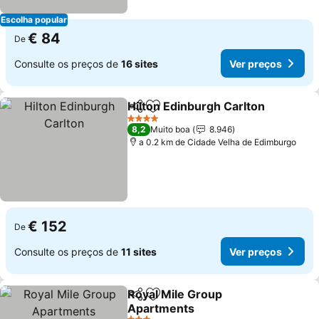
Escolha popular
€ 84
De
Consulte os preços de
16 sites
Ver preços
Hilton Edinburgh Carlton
Partilhar
Adicionar aos favoritos
V
4 Estrelas
8,2
Muito boa
8.946
a 0.2 km de Cidade Velha de Edimburgo
€ 152
De
Consulte os preços de
11 sites
Ver preços
Royal Mile Group
Partilhar
Adicionar aos favoritos
Apartments