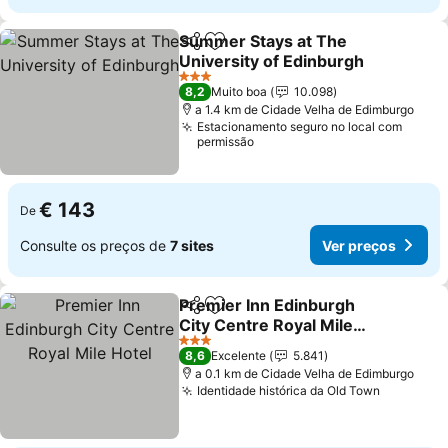
Summer Stays at The
Partilhar
Adicionar aos favoritos
University of Edinburgh
Ver preços
3 Estrelas
8,2
Muito boa
10.098
a 1.4 km de Cidade Velha de Edimburgo
Estacionamento seguro no local com
permissão
€ 143
De
Consulte os preços de
7 sites
Ver preços
Premier Inn Edinburgh
Partilhar
Adicionar aos favoritos
City Centre Royal Mile
Hotel
Ver preços
3 Estrelas
8,6
Excelente
5.841
a 0.1 km de Cidade Velha de Edimburgo
Identidade histórica da Old Town
Ver preç