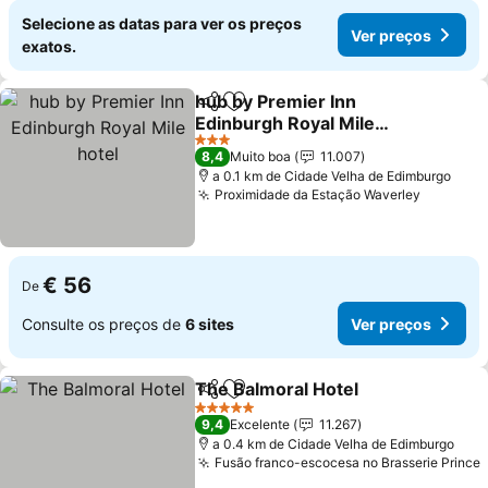
Selecione as datas para ver os preços
Ver preços
exatos.
hub by Premier Inn
Partilhar
Adicionar aos favoritos
Edinburgh Royal Mile
hotel
Ver preços
3 Estrelas
8,4
Muito boa
11.007
a 0.1 km de Cidade Velha de Edimburgo
Proximidade da Estação Waverley
Ver pre
€ 56
De
Consulte os preços de
6 sites
Ver preços
The Balmoral Hotel
Partilhar
Adicionar aos favoritos
Ver pr
5 Estrelas
9,4
Excelente
11.267
a 0.4 km de Cidade Velha de Edimburgo
Fusão franco-escocesa no Brasserie Prince