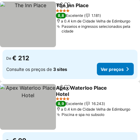
The Inn Place
Partilhar
Adicionar aos favoritos
Ver preços
4 Estrelas
8,8
Excelente
1.181
a 0.4 km de Cidade Velha de Edimburgo
Passeios e ingressos selecionados pela
cidade
€ 212
De
Consulte os preços de
3 sites
Ver preços
Apex Waterloo Place
Partilhar
Adicionar aos favoritos
Hotel
Ver preços
4 Estrelas
8,9
Excelente
16.243
a 0.4 km de Cidade Velha de Edimburgo
Piscina e spa no subsolo
Ver preços