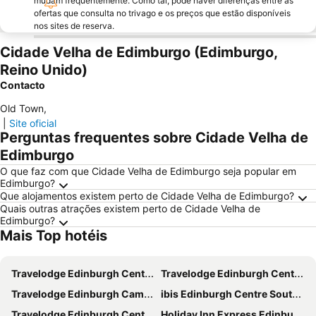
mudam frequentemente. Como tal, pode haver diferenças entre as
ofertas que consulta no trivago e os preços que estão disponíveis
nos sites de reserva.
Cidade Velha de Edimburgo (Edimburgo,
Reino Unido)
Contacto
Old Town
,
|
Site oficial
Perguntas frequentes sobre Cidade Velha de
Edimburgo
O que faz com que Cidade Velha de Edimburgo seja popular em
Edimburgo?
Que alojamentos existem perto de Cidade Velha de Edimburgo?
Quais outras atrações existem perto de Cidade Velha de
Edimburgo?
Mais Top hotéis
Travelodge Edinburgh Central Waterloo Place
Travelodge Edinburgh Central
Travelodge Edinburgh Cameron Toll
ibis Edinburgh Centre South Bridge - Royal Mile
Travelodge Edinburgh Central Queen Street
Holiday Inn Express Edinburgh - Leith Waterfront by IHG