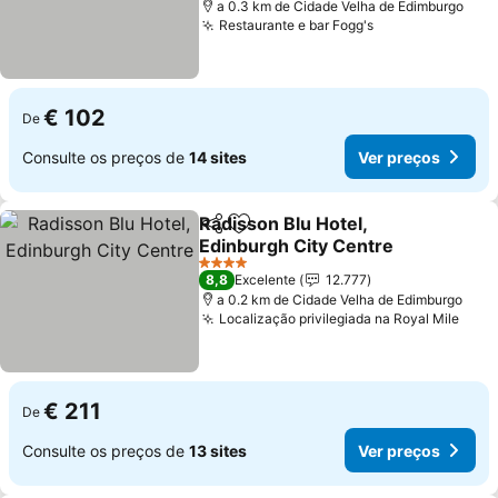
a 0.3 km de Cidade Velha de Edimburgo
Restaurante e bar Fogg's
Ver preços
€ 102
De
Consulte os preços de
14 sites
Ver preços
Radisson Blu Hotel,
Partilhar
Adicionar aos favoritos
Edinburgh City Centre
Ver preços
4 Estrelas
8,8
Excelente
12.777
a 0.2 km de Cidade Velha de Edimburgo
Localização privilegiada na Royal Mile
Ver 
€ 211
De
Consulte os preços de
13 sites
Ver preços