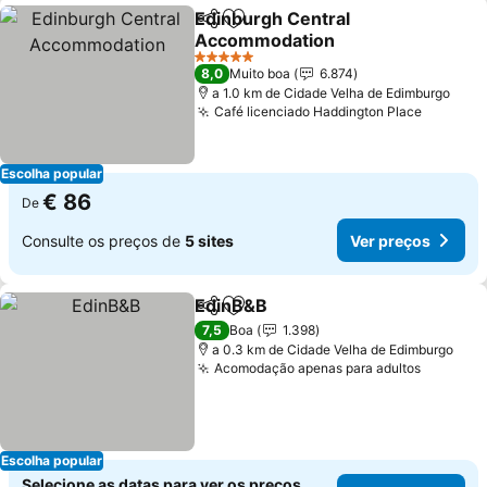
Edinburgh Central
Partilhar
Adicionar aos favoritos
Accommodation
Ver preços
5 Estrelas
8,0
Muito boa
6.874
a 1.0 km de Cidade Velha de Edimburgo
Café licenciado Haddington Place
Ver pre
Escolha popular
€ 86
De
Consulte os preços de
5 sites
Ver preços
EdinB&B
Partilhar
Adicionar aos favoritos
Ver preços
7,5
Boa
1.398
a 0.3 km de Cidade Velha de Edimburgo
Acomodação apenas para adultos
Ver pre
Escolha popular
Selecione as datas para ver os preços