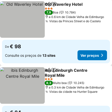
Old Waverley Hotel
Partilhar
Adicionar aos favoritos
Ver pr
3 Estrelas
7,9
Boa
10.784
a 0.6 km de Cidade Velha de Edimburgo
Vistas da Princes Street e do Castelo
Ver p
€ 98
De
Consulte os preços de
13 sites
Ver preços
ibis Edinburgh Centre
Partilhar
Adicionar aos favoritos
Royal Mile
Ver preços
3 Estrelas
8,3
Muito boa
10.245
a 0.3 km de Cidade Velha de Edimburgo
Vistas da cidade na Hunter Square
Ver pre