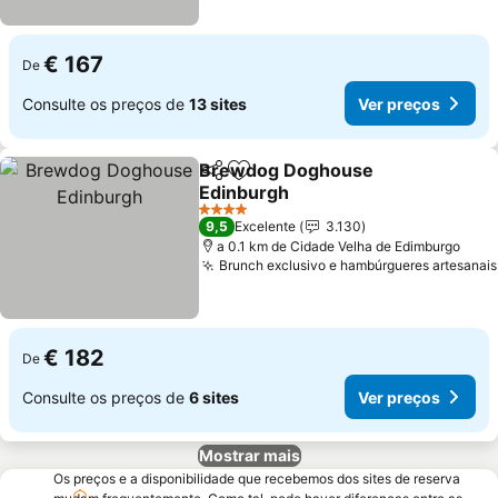
€ 167
De
Consulte os preços de
13 sites
Ver preços
Brewdog Doghouse
Partilhar
Adicionar aos favoritos
Edinburgh
Ver preços
4 Estrelas
9,5
Excelente
3.130
a 0.1 km de Cidade Velha de Edimburgo
Brunch exclusivo e hambúrgueres artesanais
€ 182
De
Consulte os preços de
6 sites
Ver preços
Mostrar mais
Os preços e a disponibilidade que recebemos dos sites de reserva