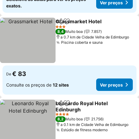
Ver preços
exatos.
Grassmarket Hotel
Partilhar
Adicionar aos favoritos
Ver pre
3 Estrelas
8,4
Muito boa
7.857
a 0.7 km de Cidade Velha de Edimburgo
Piscina coberta e sauna
Ver preços
€ 83
De
Consulte os preços de
12 sites
Ver preços
Leonardo Royal Hotel
Partilhar
Adicionar aos favoritos
Edinburgh
Ver preços
4 Estrelas
8,2
Muito boa
21.756
a 0.1 km de Cidade Velha de Edimburgo
Estúdio de fitness moderno
Ver preços