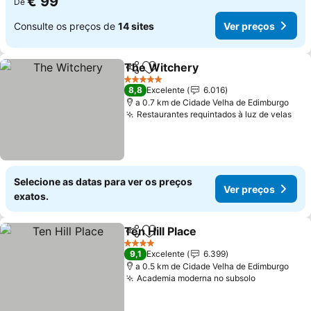
€ 99
De
Consulte os preços de
14 sites
Ver preços
The Witchery
Partilhar
Adicionar aos favoritos
Ver preços
5 Estrelas
8,8
Excelente
6.016
a 0.7 km de Cidade Velha de Edimburgo
Restaurantes requintados à luz de velas
Ver
Selecione as datas para ver os preços
Ver preços
exatos.
Ten Hill Place
Partilhar
Adicionar aos favoritos
Ver preços
4 Estrelas
9,1
Excelente
6.399
a 0.5 km de Cidade Velha de Edimburgo
Academia moderna no subsolo
Ver preço