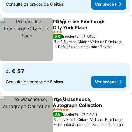
Consulte os preços de
6 sites
Ver preços
Premier Inn Edinburgh
Partilhar
Adicionar aos favoritos
City York Place
Ver preços
3 Estrelas
9,0
Excelente
7.022
a 0.8 km de Cidade Velha de Edimburgo
Refeições no restaurante Thyme
Ver preç
€ 57
De
Consulte os preços de
5 sites
Ver preços
The Glasshouse,
Partilhar
Adicionar aos favoritos
Autograph Collection
Ver preços
5 Estrelas
8,8
Excelente
4.471
a 0.7 km de Cidade Velha de Edimburgo
Orientação personalizada do concierge
Ver