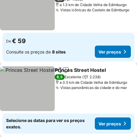
a 1.3 km de Cidade Velha de Edimburgo
Vistas icônicas do Castelo de Edimburgo
Ver
€ 59
De
Consulte os preços de
8 sites
Ver preços
Princes Street Hostel
Partilhar
Adicionar aos favoritos
Ver 
8,5
Excelente
2.238
a 0.5 km de Cidade Velha de Edimburgo
Vistas panorâmicas da cidade e do mar
Ver 
Selecione as datas para ver os preços
Ver preços
exatos.