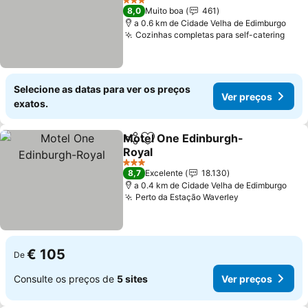
Ver preços
3 Estrelas
8,0
Muito boa
461
a 0.6 km de Cidade Velha de Edimburgo
Cozinhas completas para self-catering
Ver 
Selecione as datas para ver os preços
Ver preços
exatos.
Motel One Edinburgh-
Partilhar
Adicionar aos favoritos
Royal
Ver preços
3 Estrelas
8,7
Excelente
18.130
a 0.4 km de Cidade Velha de Edimburgo
Perto da Estação Waverley
Ver preços
€ 105
De
Consulte os preços de
5 sites
Ver preços