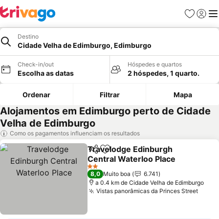
Favoritos
Iniciar
Me
Destino
Cidade Velha de Edimburgo, Edimburgo
Check-in/out
Hóspedes e quartos
Escolha as datas
2 hóspedes, 1 quarto.
Ordenar
Filtrar
Mapa
Alojamentos em Edimburgo perto de Cidade
Velha de Edimburgo
Como os pagamentos influenciam os resultados
Travelodge Edinburgh
Partilhar
Adicionar aos favoritos
Central Waterloo Place
Ver preços
2 Estrelas
8,0
Muito boa
6.741
a 0.4 km de Cidade Velha de Edimburgo
Vistas panorâmicas da Princes Street
Ver p