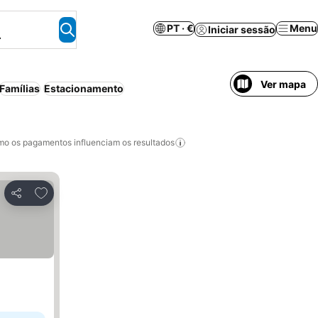
PT · €
Menu
Iniciar sessão
.
Ver mapa
Famílias
Estacionamento
o os pagamentos influenciam os resultados
Adicionar aos favoritos
Partilhar