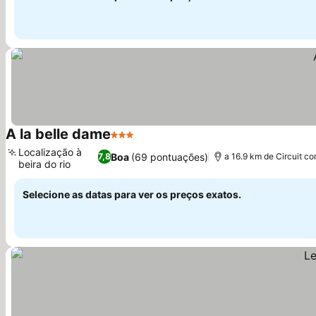
A la belle dame
3 Estrelas
Localização à
Boa
(69 pontuações)
7,8
a 16.9 km de Circuit co
beira do rio
Selecione as datas para ver os preços exatos.