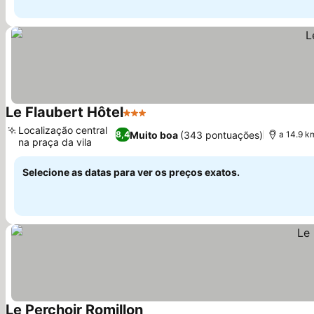
Le Flaubert Hôtel
3 Estrelas
Localização central
Muito boa
(343 pontuações)
8,4
a 14.9 k
na praça da vila
Selecione as datas para ver os preços exatos.
Le Perchoir Romillon