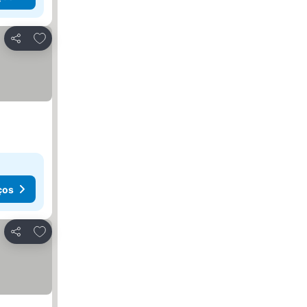
Adicionar aos favoritos
Partilhar
ços
Adicionar aos favoritos
Partilhar