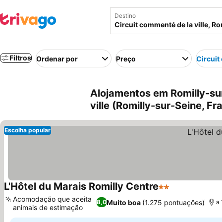
Destino
Filtros
Ordenar por
Preço
Circuit
Alojamentos em Romilly-sur
ville (Romilly-sur-Seine, Fr
Escolha popular
L'Hôtel du Marais Romilly Centre
2 Estrelas
Acomodação que aceita
Muito boa
(1.275 pontuações)
8,0
a 
animais de estimação