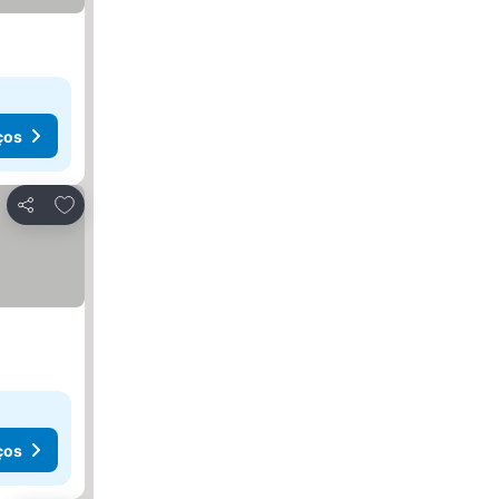
ços
Adicionar aos favoritos
Partilhar
ços