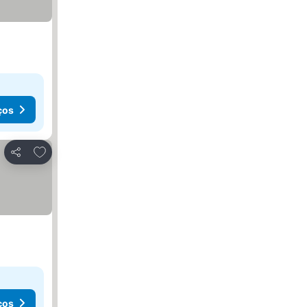
ços
Adicionar aos favoritos
Partilhar
ços