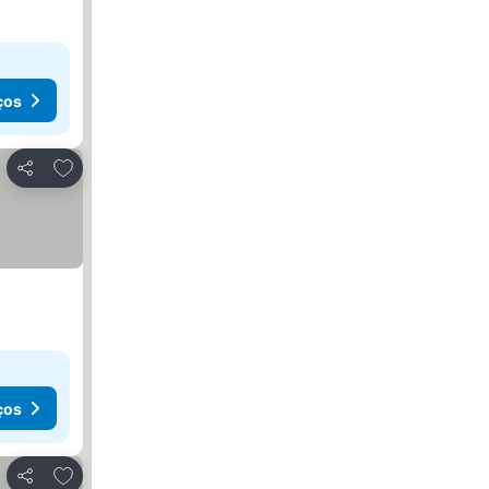
ços
Adicionar aos favoritos
Partilhar
ços
Adicionar aos favoritos
Partilhar