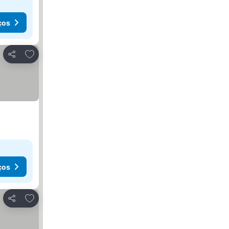
ços
Adicionar aos favoritos
Partilhar
ços
Adicionar aos favoritos
Partilhar