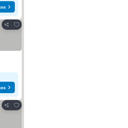
ços
Adicionar aos favoritos
Partilhar
ços
Adicionar aos favoritos
Partilhar