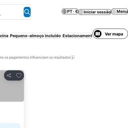
PT · €
Menu
Iniciar sessão
.
Ver mapa
scina
Pequeno-almoço incluído
Estacionamento
Animais permit
o os pagamentos influenciam os resultados
Adicionar aos favoritos
Partilhar