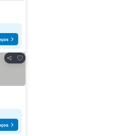
eços
Adicionar aos favoritos
Partilhar
eços