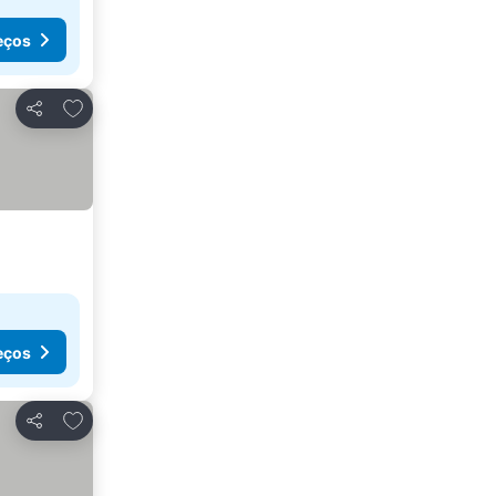
eços
Adicionar aos favoritos
Partilhar
eços
Adicionar aos favoritos
Partilhar