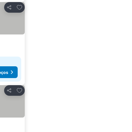
Adicionar aos favoritos
Partilhar
eços
Adicionar aos favoritos
Partilhar