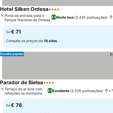
Hotel Silken Ordesa
4 Estrelas
Porta de entrada para o
Muito boa
(3.435 pontuações)
8,0
Parque Nacional de Ordesa
€ 71
De
Consulte os preços de
16 sites
Escolha popular
Parador de Bielsa
4 Estrelas
Terraço ao ar livre com
Excelente
(3.525 pontuações)
8,5
a 7
refeições na montanha
€ 76
De