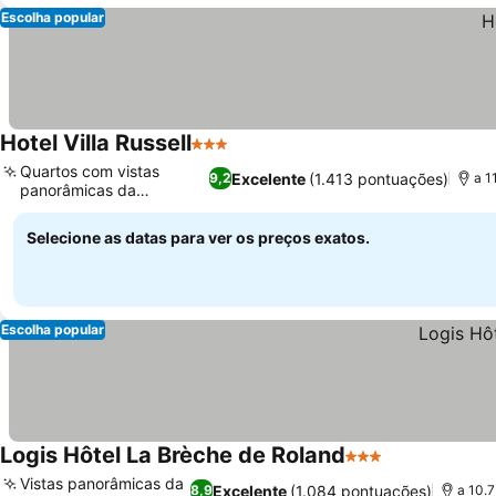
Escolha popular
Hotel Villa Russell
3 Estrelas
Quartos com vistas
Excelente
(1.413 pontuações)
9,2
a 1
panorâmicas da
montanha
Selecione as datas para ver os preços exatos.
Escolha popular
Logis Hôtel La Brèche de Roland
3 Estrelas
Vistas panorâmicas da
Excelente
(1.084 pontuações)
8,9
a 10.