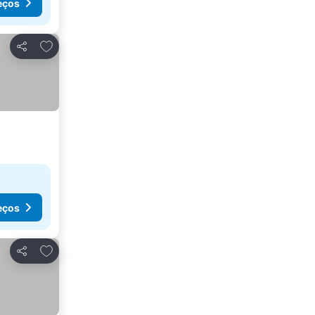
eços
Adicionar aos favoritos
Partilhar
eços
Adicionar aos favoritos
Partilhar