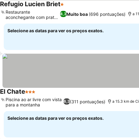
Refugio Lucien Briet
1 Estrelas
Restaurante
Muito boa
(696 pontuações)
8,3
a 1
aconchegante com pratos
caseiros
Selecione as datas para ver os preços exatos.
El Chate
3 Estrelas
Piscina ao ar livre com vista
(311 pontuações)
6,3
a 15.3 km de C
para a montanha
Selecione as datas para ver os preços exatos.