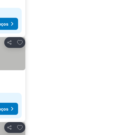
eços
Adicionar aos favoritos
Partilhar
eços
Adicionar aos favoritos
Partilhar