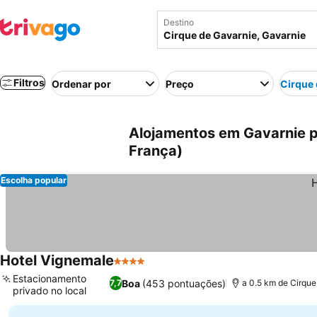
Destino
Filtros
Ordenar por
Preço
Cirque 
Alojamentos em Gavarnie p
França)
Escolha popular
Hotel Vignemale
4 Estrelas
Estacionamento
Boa
(453 pontuações)
7,7
a 0.5 km de Cirque
privado no local