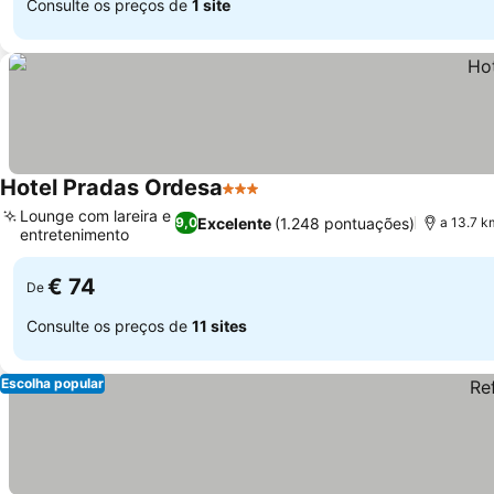
Consulte os preços de
1 site
Hotel Pradas Ordesa
3 Estrelas
Lounge com lareira e
Excelente
(1.248 pontuações)
9,0
a 13.7 k
entretenimento
€ 74
De
Consulte os preços de
11 sites
Escolha popular