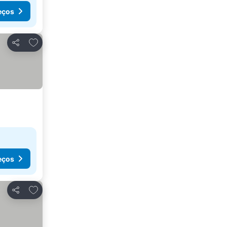
eços
Adicionar aos favoritos
Partilhar
eços
Adicionar aos favoritos
Partilhar