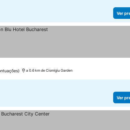
Ver pr
ontuações)
a 0.6 km de Cismigiu Garden
Ver pr