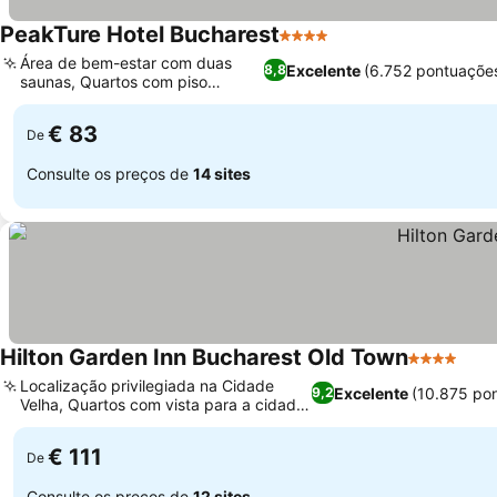
PeakTure Hotel Bucharest
4 Estrelas
Área de bem-estar com duas
Excelente
(6.752 pontuaçõe
8,8
saunas, Quartos com piso
aquecido
€ 83
De
Consulte os preços de
14 sites
Hilton Garden Inn Bucharest Old Town
4 Estrelas
Localização privilegiada na Cidade
Excelente
(10.875 po
9,2
Velha, Quartos com vista para a cidade
disponíveis
€ 111
De
Consulte os preços de
12 sites