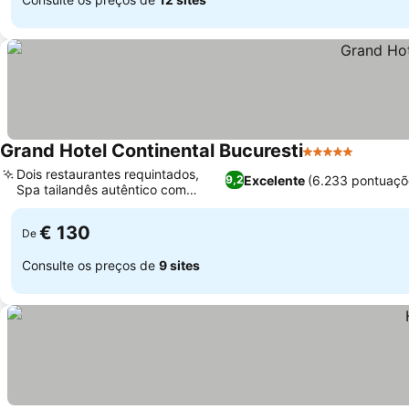
Grand Hotel Continental Bucuresti
5 Estrelas
Dois restaurantes requintados,
Excelente
(6.233 pontuaçõ
9,2
Spa tailandês autêntico com
hammam
€ 130
De
Consulte os preços de
9 sites