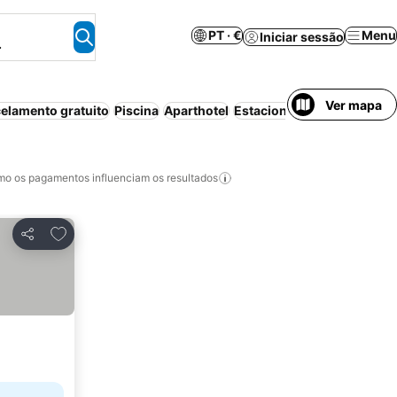
PT · €
Menu
Iniciar sessão
.
Ver mapa
elamento gratuito
Piscina
Aparthotel
Estacionamento
Ar condi
o os pagamentos influenciam os resultados
Adicionar aos favoritos
Partilhar