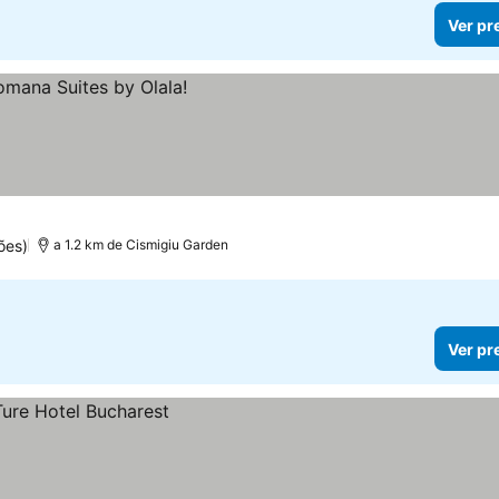
Ver pr
ões)
a 1.2 km de Cismigiu Garden
Ver pr