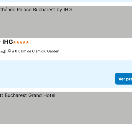
y IHG
5 Estrelas
es)
a 0.6 km de Cismigiu Garden
Ver pr