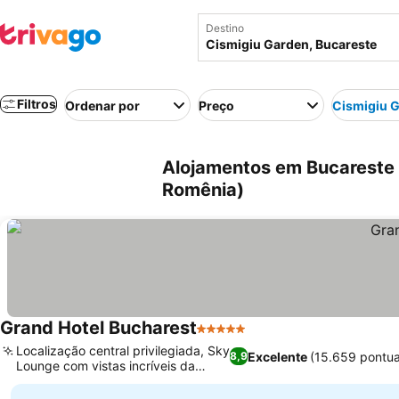
Destino
Filtros
Ordenar por
Preço
Cismigiu 
Alojamentos em Bucareste 
Romênia)
Grand Hotel Bucharest
5 Estrelas
Localização central privilegiada, Sky
Excelente
(15.659 pontu
8,9
Lounge com vistas incríveis da
cidade