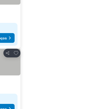
eços
Adicionar aos favoritos
Partilhar
eços