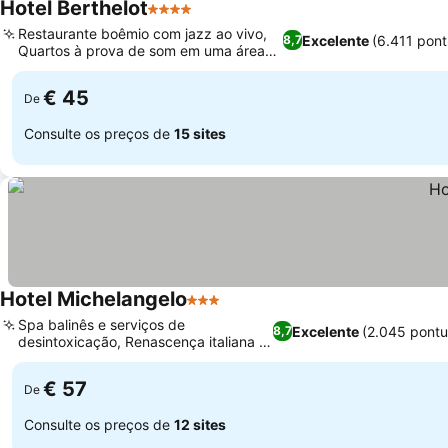
Hotel Berthelot
4 Estrelas
Restaurante boêmio com jazz ao vivo,
Excelente
(6.411 pon
8,7
Quartos à prova de som em uma área
vibrante
€ 45
De
Consulte os preços de
15 sites
Hotel Michelangelo
3 Estrelas
Spa balinês e serviços de
Excelente
(2.045 pont
8,7
desintoxicação, Renascença italiana e
fusão tailandesa
€ 57
De
Consulte os preços de
12 sites