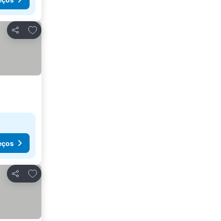
Adicionar aos favoritos
Partilhar
eços
Adicionar aos favoritos
Partilhar