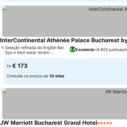
InterContinental Athénée Palace Bucharest b
Seleção refinada do English Bar,
Excelente
(4.802 pontuaçõ
9,4
Spa e bem-estar recém-
reformados
€ 173
De
Consulte os preços de
10 sites
JW Marriott Bucharest Grand Hotel
5 Estrelas