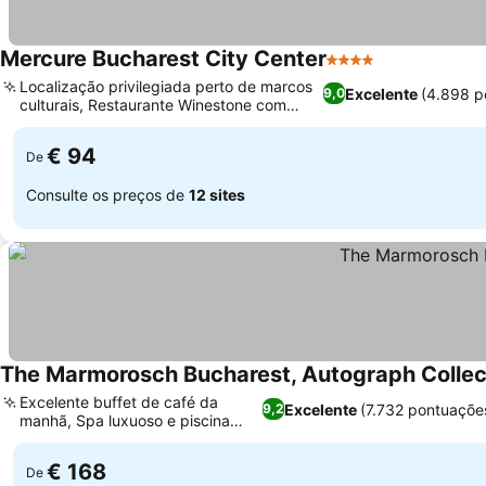
Mercure Bucharest City Center
4 Estrelas
Localização privilegiada perto de marcos
Excelente
(4.898 p
9,0
culturais, Restaurante Winestone com
sabores locais
€ 94
De
Consulte os preços de
12 sites
The Marmorosch Bucharest, Autograph Collec
Excelente buffet de café da
Excelente
(7.732 pontuaçõe
9,2
manhã, Spa luxuoso e piscina
coberta
€ 168
De