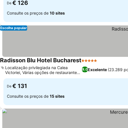
€ 126
De
Consulte os preços de
10 sites
Escolha popular
Radisson Blu Hotel Bucharest
5 Estrelas
Localização privilegiada na Calea
Excelente
(23.289 p
9,0
Victoriei, Várias opções de restaurantes
e bares no local
€ 131
De
Consulte os preços de
15 sites