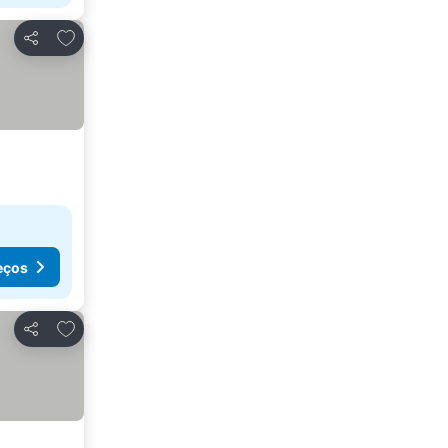
Adicionar aos favoritos
Partilhar
eços
Adicionar aos favoritos
Partilhar