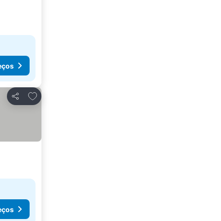
eços
Adicionar aos favoritos
Partilhar
eços