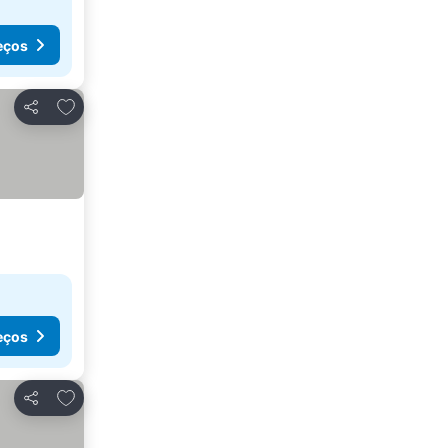
eços
Adicionar aos favoritos
Partilhar
eços
Adicionar aos favoritos
Partilhar