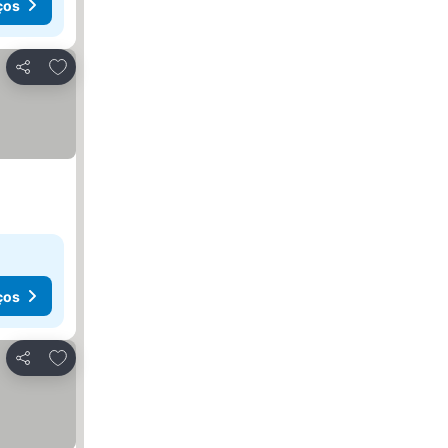
ços
Adicionar aos favoritos
Partilhar
ços
Adicionar aos favoritos
Partilhar