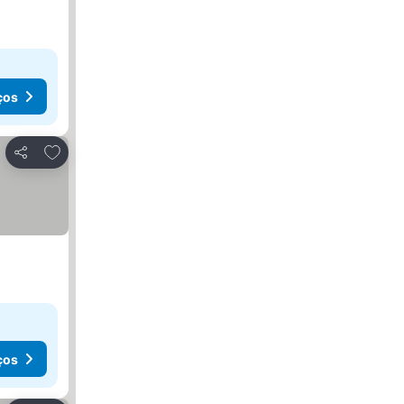
ços
Adicionar aos favoritos
Partilhar
ços