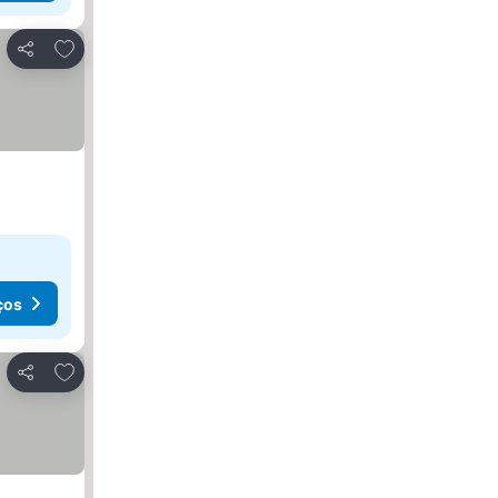
Adicionar aos favoritos
Partilhar
ços
Adicionar aos favoritos
Partilhar