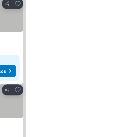
Adicionar aos favoritos
Partilhar
ços
Adicionar aos favoritos
Partilhar