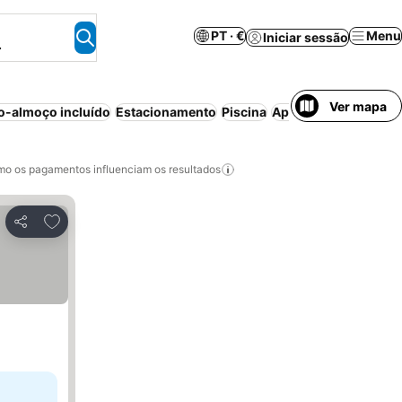
PT · €
Menu
Iniciar sessão
.
Ver mapa
-almoço incluído
Estacionamento
Piscina
Aparthotel
Ar condi
o os pagamentos influenciam os resultados
Adicionar aos favoritos
Partilhar