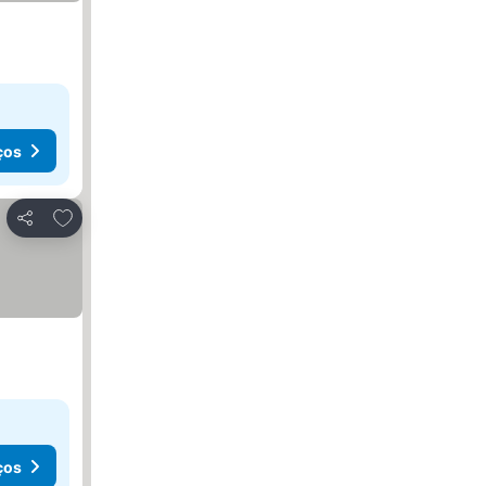
ços
Adicionar aos favoritos
Partilhar
ços