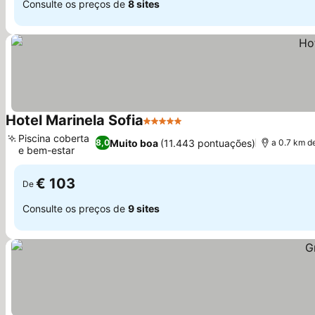
Consulte os preços de
8 sites
Hotel Marinela Sofia
5 Estrelas
Piscina coberta
Muito boa
(11.443 pontuações)
8,0
a 0.7 km d
e bem-estar
€ 103
De
Consulte os preços de
9 sites