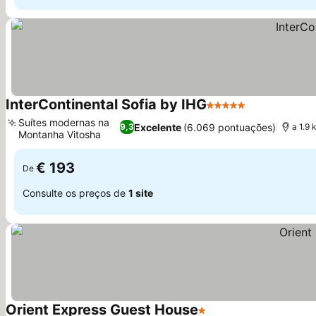
InterContinental Sofia by IHG
5 Estrelas
Suítes modernas na
Excelente
(6.069 pontuações)
9,3
a 1.9 
Montanha Vitosha
€ 193
De
Consulte os preços de
1 site
Orient Express Guest House