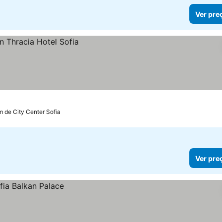
Ver pre
m de City Center Sofia
Ver pre