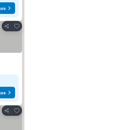
ços
Adicionar aos favoritos
Partilhar
ços
Adicionar aos favoritos
Partilhar