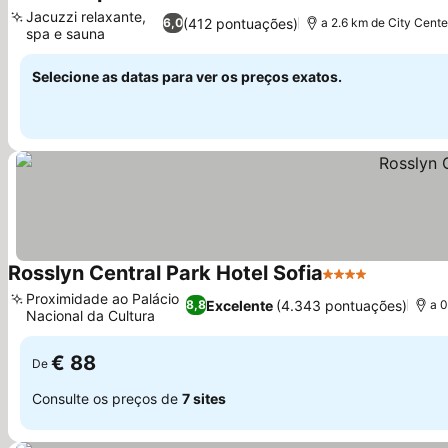
1 Estrelas
Jacuzzi relaxante,
(412 pontuações)
6,0
a 2.6 km de City Cente
spa e sauna
Selecione as datas para ver os preços exatos.
Rosslyn Central Park Hotel Sofia
4 Estrelas
Proximidade ao Palácio
Excelente
(4.343 pontuações)
8,8
a 0
Nacional da Cultura
€ 88
De
Consulte os preços de
7 sites