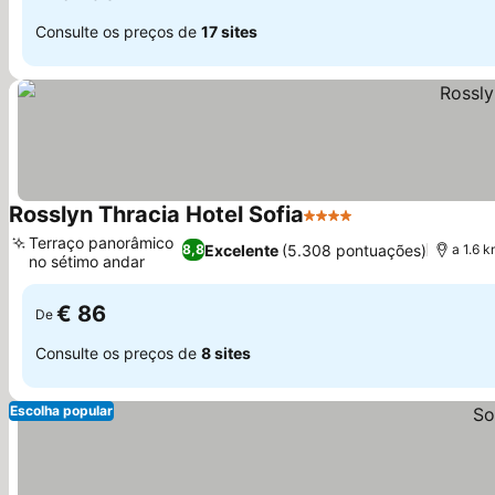
Consulte os preços de
17 sites
Rosslyn Thracia Hotel Sofia
4 Estrelas
Terraço panorâmico
Excelente
(5.308 pontuações)
8,8
a 1.6 k
no sétimo andar
€ 86
De
Consulte os preços de
8 sites
Escolha popular