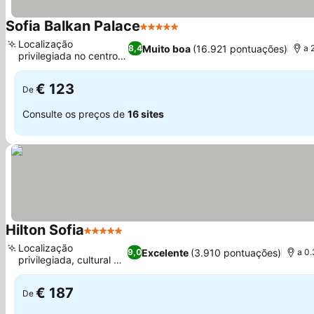
Sofia Balkan Palace
5 Estrelas
Localização
Muito boa
(16.921 pontuações)
8,4
a 
privilegiada no centro
de Sófia
€ 123
De
Consulte os preços de
16 sites
Hilton Sofia
5 Estrelas
Localização
Excelente
(3.910 pontuações)
9,0
a 0.
privilegiada, cultural e
natural
€ 187
De