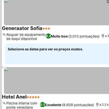
Generaator Sofia
3 Estrelas
Aluguer de equipamento
Muito boa
(2.013 pontuações)
8,4
a 
de esqui disponível
Selecione as datas para ver os preços exatos.
Hotel Anel
5 Estrelas
Piscina interna com
Excelente
(8.609 pontuações)
8,5
a 2.3 
ponte veneziana