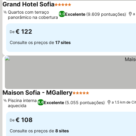
Grand Hotel Sofia
5 Estrelas
Quartos com terraço
Excelente
(9.609 pontuações)
9,0
a
panorâmico na cobertura
€ 122
De
Consulte os preços de
17 sites
Maison Sofia - MGallery
5 Estrelas
Piscina interna
Excelente
(5.055 pontuações)
8,6
a 1.5 km de Ci
aquecida
€ 108
De
Consulte os preços de
8 sites