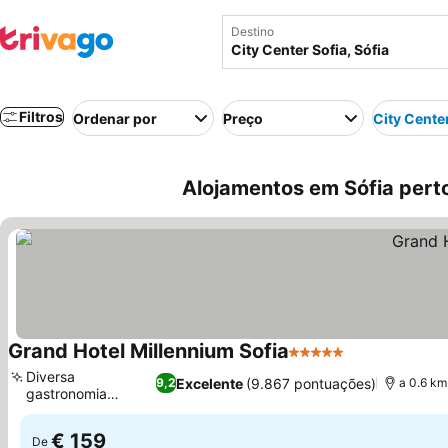
Destino
Filtros
Ordenar por
Preço
City Cente
Alojamentos em Sófia perto 
Grand Hotel Millennium Sofia
5 Estrelas
Diversa
Excelente
(9.867 pontuações)
9,2
a 0.6 km
gastronomia
internacional
€ 159
De