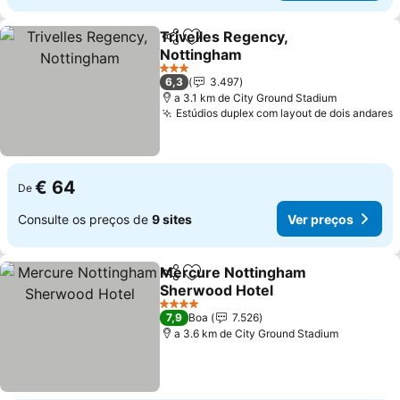
Trivelles Regency,
Partilhar
Adicionar aos favoritos
Nottingham
3 Estrelas
6,3
3.497
a 3.1 km de City Ground Stadium
Estúdios duplex com layout de dois andares
€ 64
De
Consulte os preços de
9 sites
Ver preços
Mercure Nottingham
Partilhar
Adicionar aos favoritos
Sherwood Hotel
4 Estrelas
7,9
Boa
7.526
a 3.6 km de City Ground Stadium