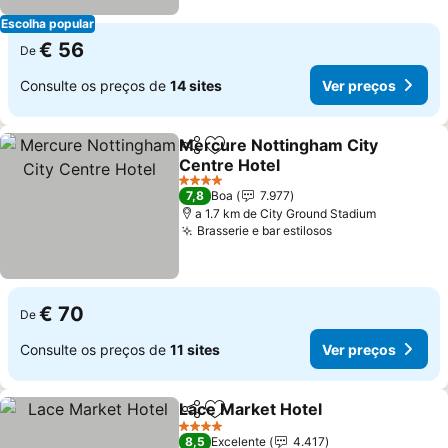
Escolha popular
€ 56
De
Consulte os preços de
14 sites
Ver preços
Mercure Nottingham City
Partilhar
Adicionar aos favoritos
Centre Hotel
4 Estrelas
7,8
Boa
7.977
a 1.7 km de City Ground Stadium
Brasserie e bar estilosos
€ 70
De
Consulte os preços de
11 sites
Ver preços
Lace Market Hotel
Partilhar
Adicionar aos favoritos
4 Estrelas
8,5
Excelente
4.417