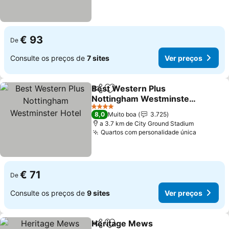
€ 93
De
Consulte os preços de
7 sites
Ver preços
Best Western Plus
Partilhar
Adicionar aos favoritos
Nottingham Westminster
Hotel
4 Estrelas
8,0
Muito boa
3.725
a 3.7 km de City Ground Stadium
Quartos com personalidade única
€ 71
De
Consulte os preços de
9 sites
Ver preços
Heritage Mews
Partilhar
Adicionar aos favoritos