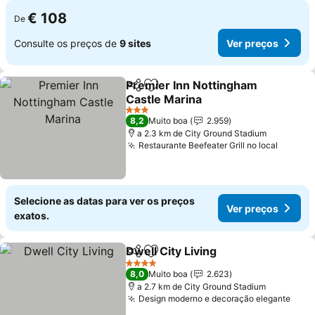
€ 108
De
Consulte os preços de
9 sites
Ver preços
Premier Inn Nottingham
Partilhar
Adicionar aos favoritos
Castle Marina
3 Estrelas
8,2
Muito boa
2.959
a 2.3 km de City Ground Stadium
Restaurante Beefeater Grill no local
Selecione as datas para ver os preços
Ver preços
exatos.
Dwell City Living
Partilhar
Adicionar aos favoritos
4 Estrelas
8,0
Muito boa
2.623
a 2.7 km de City Ground Stadium
Design moderno e decoração elegante