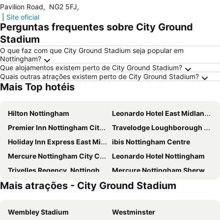
Pavilion Road
,
NG2 5FJ
,
|
Site oficial
Perguntas frequentes sobre City Ground
Stadium
O que faz com que City Ground Stadium seja popular em
Nottingham?
Que alojamentos existem perto de City Ground Stadium?
Quais outras atrações existem perto de City Ground Stadium?
Mais Top hotéis
Hilton Nottingham
Leonardo Hotel East Midlands Airport
Premier Inn Nottingham City (Chapel Bar)
Travelodge Loughborough Central
Holiday Inn Express East Midlands Airport by IHG
ibis Nottingham Centre
Mercure Nottingham City Centre Hotel
Leonardo Hotel Nottingham
Trivelles Regency, Nottingham
Mercure Nottingham Sherwood Hotel
Mais atrações - City Ground Stadium
Travelodge Nottingham Central
Premier Inn Nottingham City Centre (Goldsmith Street) hotel
Premier Inn Loughborough
St James Hotel
Wembley Stadium
Westminster
Lace Market Hotel
Park Plaza Nottingham