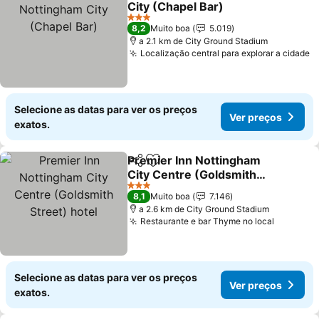
City (Chapel Bar)
3 Estrelas
8,2
Muito boa
5.019
a 2.1 km de City Ground Stadium
Localização central para explorar a cidade
Selecione as datas para ver os preços
Ver preços
exatos.
Premier Inn Nottingham
Partilhar
Adicionar aos favoritos
City Centre (Goldsmith
Street) hotel
3 Estrelas
8,1
Muito boa
7.146
a 2.6 km de City Ground Stadium
Restaurante e bar Thyme no local
Selecione as datas para ver os preços
Ver preços
exatos.