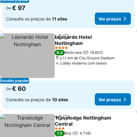
€ 97
De
Consulte os preços de
11 sites
Ver preços
Leonardo Hotel
Partilhar
Adicionar aos favoritos
Nottingham
4 Estrelas
8,4
Muito boa
16.603
a 1.1 km de City Ground Stadium
Lobby moderno com lareira
Escolha popular
€ 60
De
Consulte os preços de
10 sites
Ver preços
Travelodge Nottingham
Partilhar
Adicionar aos favoritos
Central
3 Estrelas
7,5
Boa
4.736