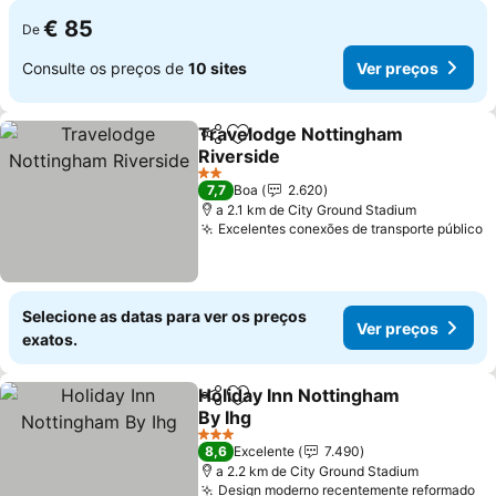
€ 85
De
Consulte os preços de
10 sites
Ver preços
Travelodge Nottingham
Partilhar
Adicionar aos favoritos
Riverside
2 Estrelas
7,7
Boa
2.620
a 2.1 km de City Ground Stadium
Excelentes conexões de transporte público
Selecione as datas para ver os preços
Ver preços
exatos.
Holiday Inn Nottingham
Partilhar
Adicionar aos favoritos
By Ihg
3 Estrelas
8,6
Excelente
7.490
a 2.2 km de City Ground Stadium
Design moderno recentemente reformado