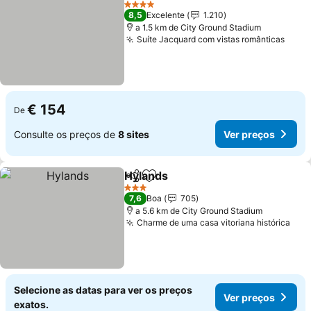
4 Estrelas
8,5
Excelente
1.210
a 1.5 km de City Ground Stadium
Suíte Jacquard com vistas românticas
€ 154
De
Consulte os preços de
8 sites
Ver preços
Hylands
Partilhar
Adicionar aos favoritos
3 Estrelas
7,6
Boa
705
a 5.6 km de City Ground Stadium
Charme de uma casa vitoriana histórica
Selecione as datas para ver os preços
Ver preços
exatos.