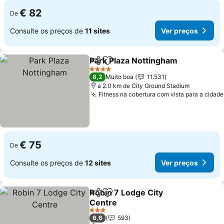
€ 82
De
Consulte os preços de
11 sites
Ver preços
Park Plaza Nottingham
Partilhar
Adicionar aos favoritos
4 Estrelas
8,2
Muito boa
11.531
a 2.0 km de City Ground Stadium
Fitness na cobertura com vista para a cidade
€ 75
De
Consulte os preços de
12 sites
Ver preços
Robin 7 Lodge City
Partilhar
Adicionar aos favoritos
Centre
3 Estrelas
6,6
593