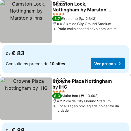
Gamston Lock,
Partilhar
Adicionar aos favoritos
Nottingham by Marston's
Inns
4 Estrelas
8,7
Excelente
2.643
a 0.3 km de City Ground Stadium
Pátio estilo escandinavo com lareira
€ 83
De
Consulte os preços de
10 sites
Ver preços
Crowne Plaza Nottingham
Partilhar
Adicionar aos favoritos
by IHG
4 Estrelas
8,3
Muito boa
13.608
a 2.2 km de City Ground Stadium
Localização privilegiada no centro da
cidade
€ 88
De