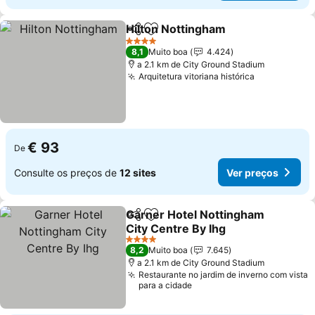
Hilton Nottingham
Partilhar
Adicionar aos favoritos
4 Estrelas
8,1
Muito boa
4.424
a 2.1 km de City Ground Stadium
Arquitetura vitoriana histórica
€ 93
De
Consulte os preços de
12 sites
Ver preços
Garner Hotel Nottingham
Partilhar
Adicionar aos favoritos
City Centre By Ihg
4 Estrelas
8,2
Muito boa
7.645
a 2.1 km de City Ground Stadium
Restaurante no jardim de inverno com vista
para a cidade