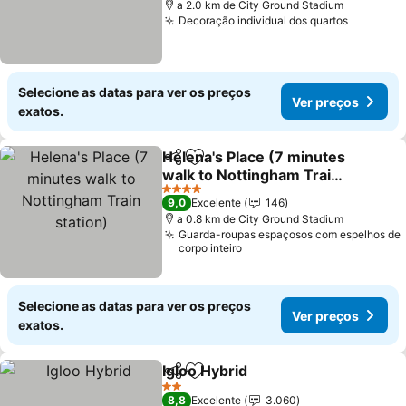
a 2.0 km de City Ground Stadium
Decoração individual dos quartos
Selecione as datas para ver os preços
Ver preços
exatos.
Helena's Place (7 minutes
Partilhar
Adicionar aos favoritos
walk to Nottingham Train
station)
4 Estrelas
9,0
Excelente
146
a 0.8 km de City Ground Stadium
Guarda-roupas espaçosos com espelhos de
corpo inteiro
Selecione as datas para ver os preços
Ver preços
exatos.
Igloo Hybrid
Partilhar
Adicionar aos favoritos
2 Estrelas
8,8
Excelente
3.060