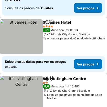
Consulte os preços de
13 sites
Ver preços
St James Hotel
Partilhar
Adicionar aos favoritos
4 Estrelas
8,1
Muito boa
8.161
a 1.9 km de City Ground Stadium
A poucos passos do Castelo de Nottingham
Selecione as datas para ver os preços
Ver preços
exatos.
ibis Nottingham Centre
Partilhar
Adicionar aos favoritos
2 Estrelas
8,0
Muito boa
10.482
a 1.7 km de City Ground Stadium
Localização privilegiada na área de Lace
Market