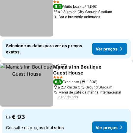
2 Estrelas
8,4
Muito boa
1.846
a 1.3 km de City Ground Stadium
Bar e brasserie animados
Selecione as datas para ver os preços
Ver preços
exatos.
Mama’s Inn Boutique
Partilhar
Adicionar aos favoritos
Guest House
3 Estrelas
8,8
Excelente
1.338
a 2.7 km de City Ground Stadium
Menu de café da manhã internacional
excepcional
€ 93
De
Consulte os preços de
4 sites
Ver preços