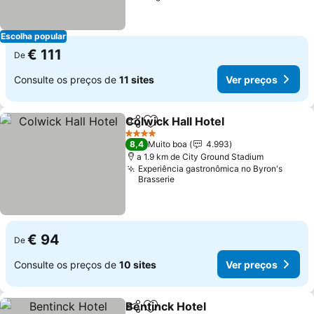
Escolha popular
€ 111
De
Consulte os preços de
11 sites
Ver preços
Colwick Hall Hotel
Partilhar
Adicionar aos favoritos
4 Estrelas
8,4
Muito boa
4.993
a 1.9 km de City Ground Stadium
Experiência gastronômica no Byron's
Brasserie
€ 94
De
Consulte os preços de
10 sites
Ver preços
Bentinck Hotel
Partilhar
Adicionar aos favoritos