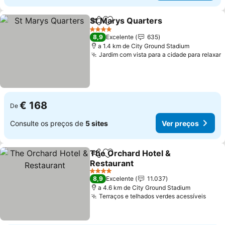
St Marys Quarters
Partilhar
Adicionar aos favoritos
4 Estrelas
8,9
Excelente
635
a 1.4 km de City Ground Stadium
Jardim com vista para a cidade para relaxar
€ 168
De
Consulte os preços de
5 sites
Ver preços
The Orchard Hotel &
Partilhar
Adicionar aos favoritos
Restaurant
4 Estrelas
8,9
Excelente
11.037
a 4.6 km de City Ground Stadium
Terraços e telhados verdes acessíveis