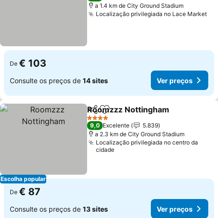
a 1.4 km de City Ground Stadium
Localização privilegiada no Lace Market
€ 103
De
Consulte os preços de
14 sites
Ver preços
Roomzzz Nottingham
Partilhar
Adicionar aos favoritos
4 Estrelas
9,0
Excelente
5.839
a 2.3 km de City Ground Stadium
Localização privilegiada no centro da
cidade
Escolha popular
€ 87
De
Consulte os preços de
13 sites
Ver preços