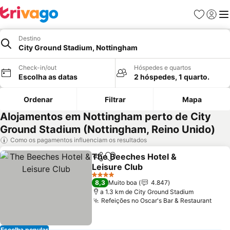
Favoritos
Iniciar
Me
Destino
City Ground Stadium, Nottingham
Check-in/out
Hóspedes e quartos
Escolha as datas
2 hóspedes, 1 quarto.
Ordenar
Filtrar
Mapa
Alojamentos em Nottingham perto de City
Ground Stadium (Nottingham, Reino Unido)
Como os pagamentos influenciam os resultados
The Beeches Hotel &
Partilhar
Adicionar aos favoritos
Leisure Club
4 Estrelas
8,3
Muito boa
4.847
a 1.3 km de City Ground Stadium
Refeições no Oscar's Bar & Restaurant
Escolha popular