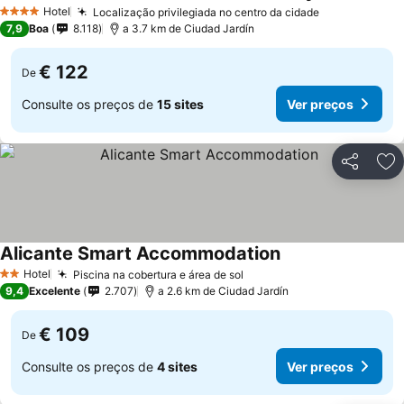
Hotel
Localização privilegiada no centro da cidade
4 Estrelas
7,9
Boa
8.118
a 3.7 km de Ciudad Jardín
€ 122
De
Consulte os preços de
15 sites
Ver preços
Partilhar
Ad
Alicante Smart Accommodation
Hotel
Piscina na cobertura e área de sol
2 Estrelas
9,4
Excelente
2.707
a 2.6 km de Ciudad Jardín
€ 109
De
Consulte os preços de
4 sites
Ver preços