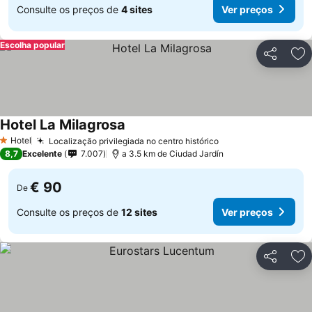
Consulte os preços de
4 sites
Ver preços
Escolha popular
Partilhar
Ad
Hotel La Milagrosa
Hotel
Localização privilegiada no centro histórico
1 Estrelas
8,7
Excelente
7.007
a 3.5 km de Ciudad Jardín
€ 90
De
Consulte os preços de
12 sites
Ver preços
Partilhar
Ad