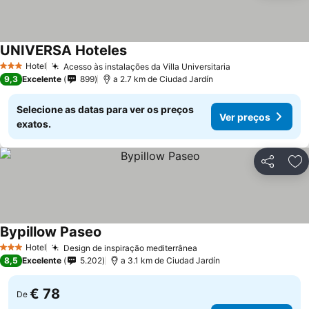
UNIVERSA Hoteles
Hotel
Acesso às instalações da Villa Universitaria
3 Estrelas
9,3
Excelente
899
a 2.7 km de Ciudad Jardín
Selecione as datas para ver os preços
Ver preços
exatos.
Partilhar
Ad
Bypillow Paseo
Hotel
Design de inspiração mediterrânea
3 Estrelas
8,5
Excelente
5.202
a 3.1 km de Ciudad Jardín
€ 78
De