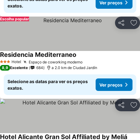
Ver preços
exatos.
Escolha popular
Partilhar
Ad
Residencia Mediterraneo
Hotel
Espaço de coworking moderno
3 Estrelas
8,9
Excelente
684
a 2.0 km de Ciudad Jardín
Selecione as datas para ver os preços
Ver preços
exatos.
Partilhar
Ad
Hotel Alicante Gran Sol Affiliated by Meliá