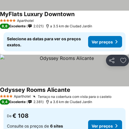
MyFlats Luxury Downtown
Aparthotel
5 Estrelas
8,8
Excelente
2.021
a 3.5 km de Ciudad Jardín
Selecione as datas para ver os preços
Ver preços
exatos.
Partilhar
Ad
Odyssey Rooms Alicante
Aparthotel
Terraço na cobertura com vista para o castelo
4 Estrelas
9,4
Excelente
2.381
a 3.6 km de Ciudad Jardín
€ 108
De
Consulte os preços de
6 sites
Ver preços