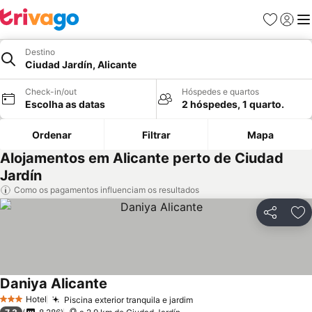
Favoritos
Iniciar
Me
Destino
Ciudad Jardín, Alicante
Check-in/out
Hóspedes e quartos
Escolha as datas
2 hóspedes, 1 quarto.
Ordenar
Filtrar
Mapa
Alojamentos em Alicante perto de Ciudad
Jardín
Como os pagamentos influenciam os resultados
Partilhar
Ad
Daniya Alicante
Hotel
Piscina exterior tranquila e jardim
3 Estrelas