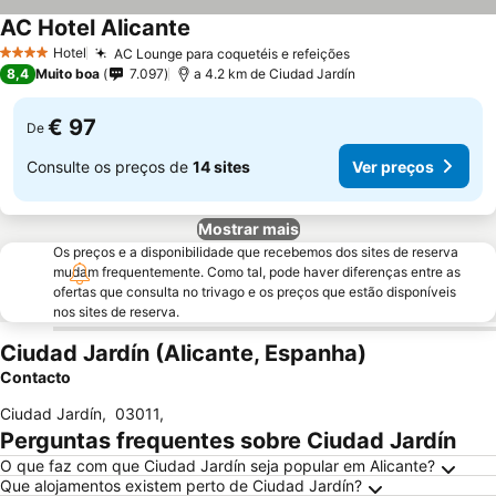
AC Hotel Alicante
Hotel
AC Lounge para coquetéis e refeições
4 Estrelas
8,4
Muito boa
7.097
a 4.2 km de Ciudad Jardín
€ 97
De
Consulte os preços de
14 sites
Ver preços
Mostrar mais
Os preços e a disponibilidade que recebemos dos sites de reserva
mudam frequentemente. Como tal, pode haver diferenças entre as
ofertas que consulta no trivago e os preços que estão disponíveis
nos sites de reserva.
Ciudad Jardín (Alicante, Espanha)
Contacto
Ciudad Jardín
,
03011
,
Perguntas frequentes sobre Ciudad Jardín
O que faz com que Ciudad Jardín seja popular em Alicante?
Que alojamentos existem perto de Ciudad Jardín?