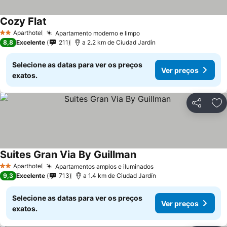
Cozy Flat
Aparthotel
Apartamento moderno e limpo
2 Estrelas
8,8
Excelente
211
a 2.2 km de Ciudad Jardín
Selecione as datas para ver os preços
Ver preços
exatos.
Partilhar
Ad
Suites Gran Via By Guillman
Aparthotel
Apartamentos amplos e iluminados
2 Estrelas
9,3
Excelente
713
a 1.4 km de Ciudad Jardín
Selecione as datas para ver os preços
Ver preços
exatos.