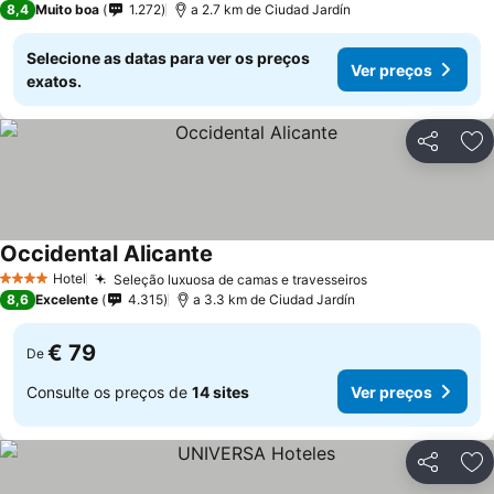
8,4
Muito boa
1.272
a 2.7 km de Ciudad Jardín
Selecione as datas para ver os preços
Ver preços
exatos.
Partilhar
Ad
Occidental Alicante
Hotel
Seleção luxuosa de camas e travesseiros
4 Estrelas
8,6
Excelente
4.315
a 3.3 km de Ciudad Jardín
€ 79
De
Consulte os preços de
14 sites
Ver preços
Partilhar
Ad