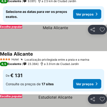
8,9
Excelente
9.081
a 2.5 km de Ciudad Jardín
Selecione as datas para ver os preços
Ver preços
exatos.
Escolha popular
Partilhar
Ad
Melia Alicante
Hotel
Localização privilegiada entre a praia e a marina
4 Estrelas
8,5
Excelente
23.384
a 3.9 km de Ciudad Jardín
€ 131
De
Consulte os preços de
17 sites
Ver preços
Escolha popular
Partilhar
Ad