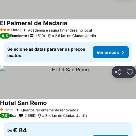
El Palmeral de Madaria
Hotel
Academia e sauna finlandesa no local
3 Estrelas
9,5
Excelente
1.519
a 2.6 km de Ciudad Jardín
Selecione as datas para ver os preços
Ver preços
exatos.
Partilhar
Ad
Hotel San Remo
Hotel
Quartos recentemente renovados
1 Estrelas
7,9
Boa
2.669
a 3.4 km de Ciudad Jardín
€ 84
De