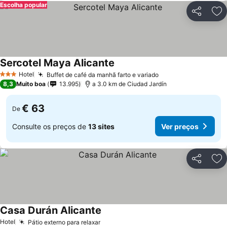
Escolha popular
Partilhar
Ad
Sercotel Maya Alicante
Hotel
Buffet de café da manhã farto e variado
3 Estrelas
8,3
Muito boa
13.995
a 3.0 km de Ciudad Jardín
€ 63
De
Consulte os preços de
13 sites
Ver preços
Partilhar
Ad
Casa Durán Alicante
Hotel
Pátio externo para relaxar