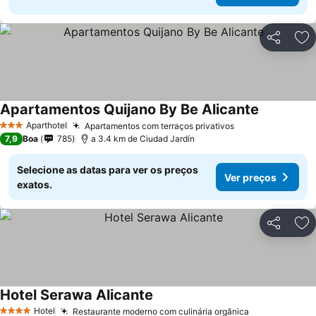
Partilhar
Ad
Apartamentos Quijano By Be Alicante
Aparthotel
Apartamentos com terraços privativos
3 Estrelas
7,9
Boa
785
a 3.4 km de Ciudad Jardín
Selecione as datas para ver os preços
Ver preços
exatos.
Partilhar
Ad
Hotel Serawa Alicante
Hotel
Restaurante moderno com culinária orgânica
4 Estrelas