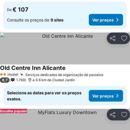
€ 107
De
Consulte os preços de
9 sites
Ver preços
Partilhar
Ad
Old Centre Inn Alicante
Hostel
Serviços dedicados de organização de passeios
2 Estrelas
6,7
1.769
a 3.6 km de Ciudad Jardín
Selecione as datas para ver os preços
Ver preços
exatos.
Escolha popular
Partilhar
Ad