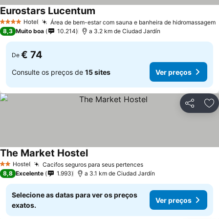
Eurostars Lucentum
Hotel
Área de bem-estar com sauna e banheira de hidromassagem
4 Estrelas
8,3
Muito boa
10.214
a 3.2 km de Ciudad Jardín
€ 74
De
Consulte os preços de
15 sites
Ver preços
Partilhar
Ad
The Market Hostel
Hostel
Cacifos seguros para seus pertences
2 Estrelas
8,8
Excelente
1.993
a 3.1 km de Ciudad Jardín
Selecione as datas para ver os preços
Ver preços
exatos.