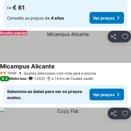
€ 61
De
Consulte os preços de
4 sites
Ver preços
Escolha popular
Partilhar
Ad
Micampus Alicante
Hotel
Quartos silenciosos com vista para a piscina
2 Estrelas
8,2
Muito boa
1.003
a 1.9 km de Ciudad Jardín
Selecione as datas para ver os preços
Ver preços
exatos.
Partilhar
Ad