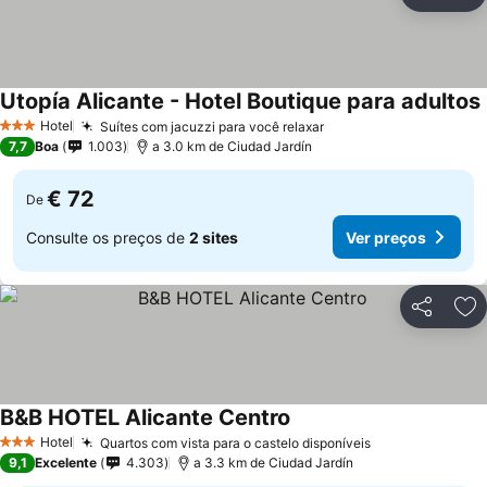
Partilhar
Ad
Utopía Alicante - Hotel Boutique para adultos
Hotel
Suítes com jacuzzi para você relaxar
3 Estrelas
7,7
Boa
1.003
a 3.0 km de Ciudad Jardín
€ 72
De
Consulte os preços de
2 sites
Ver preços
Partilhar
Ad
B&B HOTEL Alicante Centro
Hotel
Quartos com vista para o castelo disponíveis
3 Estrelas
9,1
Excelente
4.303
a 3.3 km de Ciudad Jardín