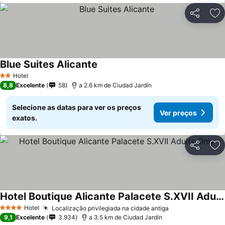
Partilhar
Ad
Blue Suites Alicante
Hotel
2 Estrelas
8,8
Excelente
58
a 2.6 km de Ciudad Jardín
Selecione as datas para ver os preços
Ver preços
exatos.
Partilhar
Ad
Hotel Boutique Alicante Palacete S.XVII Adults Only
Hotel
Localização privilegiada na cidade antiga
4 Estrelas
9,1
Excelente
3.934
a 3.5 km de Ciudad Jardín