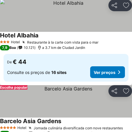
Partilhar
Ad
Hotel Albahia
Hotel
Restaurante à la carte com vista para o mar
3 Estrelas
7,9
Boa
10.121
a 3.7 km de Ciudad Jardín
€ 44
De
Consulte os preços de
16 sites
Ver preços
Escolha popular
Partilhar
Ad
Barcelo Asia Gardens
Hotel
Jornada culinária diversificada com nove restaurantes
5 Estrelas