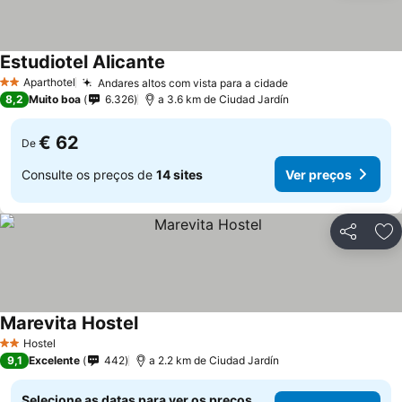
Estudiotel Alicante
Aparthotel
Andares altos com vista para a cidade
2 Estrelas
8,2
Muito boa
6.326
a 3.6 km de Ciudad Jardín
€ 62
De
Consulte os preços de
14 sites
Ver preços
Partilhar
Ad
Marevita Hostel
Hostel
2 Estrelas
9,1
Excelente
442
a 2.2 km de Ciudad Jardín
Selecione as datas para ver os preços