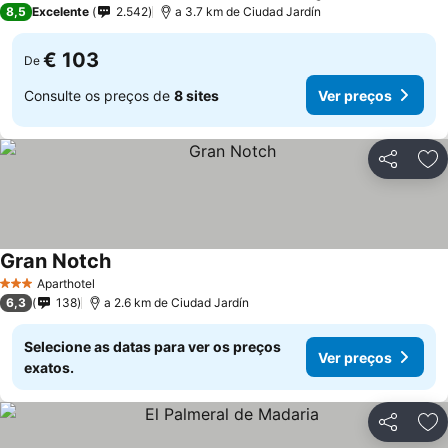
8,5
Excelente
2.542
a 3.7 km de Ciudad Jardín
€ 103
De
Consulte os preços de
8 sites
Ver preços
Partilhar
Ad
Gran Notch
Aparthotel
3 Estrelas
6,3
138
a 2.6 km de Ciudad Jardín
Selecione as datas para ver os preços
Ver preços
exatos.
Partilhar
Ad