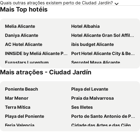
Quais outras atrações existem perto de Ciudad Jardín?
Mais Top hotéis
Melia Alicante
Hotel Albahia
Daniya Alicante
Hotel Alicante Gran Sol Affiliated by Meliá
AC Hotel Alicante
ibis budget Alicante
INNSiDE by Meliá Alicante Porta Maris
Port Hotel Alicante City & Beach
Eurostars Lucentum
Sercotel Maya Alicante
Mais atrações - Ciudad Jardín
B&B HOTEL Alicante
Eurostars Centrum Alicante
NH Alicante
Hotel Castilla Alicante
Poniente Beach
Playa del Levante
Hotel Boutique Calas de Alicante
Hotel La Milagrosa
Mar Menor
Praia da Malvarrosa
Occidental Alicante
Hotel Bonalba Alicante
Terra Mítica
Ses Illetes
Travelodge Alicante Puerto
ibis Alicante
Playa del Poniente
Porto de Santo Antonio de Portmany
AJ Gran Alacant by SH Hoteles
Hospedium Hotel Abril
Feria Valencia
Cidade das Artes e das Ciências
Hotel Leuka
Bypillow Paseo
Alicante–Elche Miguel Hernández Airport
Aeroporto de Ibiza
Hotel Port Elche
Tandem Pórtico Alicante