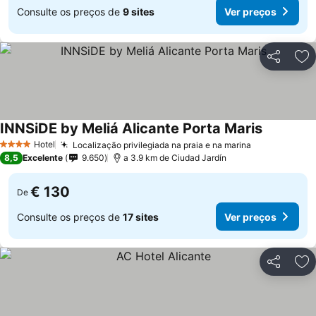
Consulte os preços de
9 sites
Ver preços
Partilhar
Ad
INNSiDE by Meliá Alicante Porta Maris
Hotel
Localização privilegiada na praia e na marina
4 Estrelas
8,5
Excelente
9.650
a 3.9 km de Ciudad Jardín
€ 130
De
Consulte os preços de
17 sites
Ver preços
Partilhar
Ad