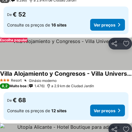
7,3
8.286
a 2.9 km de Ciudad Jardín
€ 52
De
Consulte os preços de
16 sites
Ver preços
Escolha popular
Partilhar
Ad
Villa Alojamiento y Congresos - Villa Universitaria
Resort
Ginásio moderno
3 Estrelas
8,2
Muito boa
1.476
a 2.9 km de Ciudad Jardín
€ 68
De
Consulte os preços de
12 sites
Ver preços