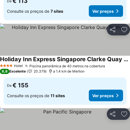
€ 113
De
Consulte os preços de
7 sites
Ver preços
Partilhar
Ad
Holiday Inn Express Singapore Clarke Quay By Ihg
Ver preços
Hotel
Piscina panorâmica de 40 metros na cobertura
Ver preços
4 Estrelas
8,8
Excelente
20.379
a 1.4 km de Merlion
€ 155
De
Consulte os preços de
11 sites
Ver preços
Partilhar
Ad