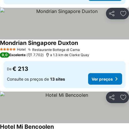
Partilhar
Ad
Mondrian Singapore Duxton
Ver preços
Hotel
Restaurante Bottega di Carna
Ver preços
5 Estrelas
9,0
Excelente
7.702
a 1.3 km de Clarke Quay
€ 213
De
Consulte os preços de
13 sites
Ver preços
Partilhar
Ad
Hotel Mi Bencoolen