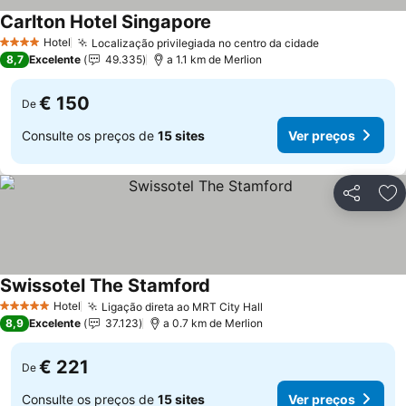
Carlton Hotel Singapore
Ver preços
Hotel
Localização privilegiada no centro da cidade
Ver preços
4 Estrelas
8,7
Excelente
49.335
a 1.1 km de Merlion
€ 150
De
Consulte os preços de
15 sites
Ver preços
Partilhar
Ad
Swissotel The Stamford
Ver preços
Hotel
Ligação direta ao MRT City Hall
Ver preços
5 Estrelas
8,9
Excelente
37.123
a 0.7 km de Merlion
€ 221
De
Consulte os preços de
15 sites
Ver preços