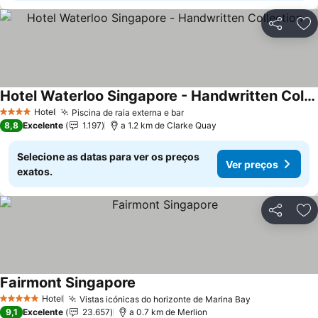
Partilhar
Ad
Hotel Waterloo Singapore - Handwritten Collection
Ver preços
Hotel
Piscina de raia externa e bar
Ver preços
4 Estrelas
8,8
Excelente
1.197
a 1.2 km de Clarke Quay
Selecione as datas para ver os preços
Ver preços
exatos.
Partilhar
Ad
Fairmont Singapore
Ver preços
Hotel
Vistas icónicas do horizonte de Marina Bay
Ver preços
5 Estrelas
9,1
Excelente
23.657
a 0.7 km de Merlion