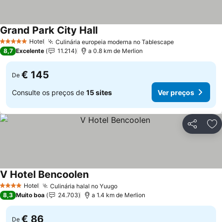
Grand Park City Hall
Ver preços
Hotel
Culinária europeia moderna no Tablescape
Ver preços
5 Estrelas
8,7
Excelente
11.214
a 0.8 km de Merlion
€ 145
De
Consulte os preços de
15 sites
Ver preços
Partilhar
Ad
V Hotel Bencoolen
Ver preços
Hotel
Culinária halal no Yuugo
Ver preços
4 Estrelas
8,3
Muito boa
24.703
a 1.4 km de Merlion
€ 86
De