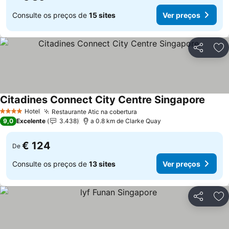
Consulte os preços de
15 sites
Ver preços
Partilhar
Ad
Citadines Connect City Centre Singapore
Ver p
Hotel
Restaurante Atic na cobertura
Ver preços
4 Estrelas
9,0
Excelente
3.438
a 0.8 km de Clarke Quay
€ 124
De
Consulte os preços de
13 sites
Ver preços
Partilhar
Ad