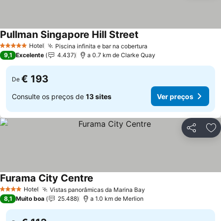
Pullman Singapore Hill Street
Ver preços
Hotel
Piscina infinita e bar na cobertura
Ver preços
5 Estrelas
9,1
Excelente
4.437
a 0.7 km de Clarke Quay
€ 193
De
Consulte os preços de
13 sites
Ver preços
Partilhar
Ad
Furama City Centre
Ver preços
Hotel
Vistas panorâmicas da Marina Bay
Ver preços
4 Estrelas
8,1
Muito boa
25.488
a 1.0 km de Merlion