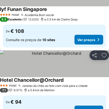
lyf Funan Singapore
Ver preços
Hotel
Academia Burn social
Ver preços
4 Estrelas
8,5
Excelente
12.023
a 0.5 km de Clarke Quay
€ 108
De
Consulte os preços de
10 sites
Ver preços
Partilhar
Ad
Hotel Chancellor@Orchard
Ver preços
Hotel
Janelas do chão ao teto com vista para a cidade
Ver preços
3 Estrelas
7,1
9.371
a 0.8 km de Merlion
€ 94
De