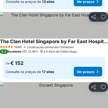
Consulte os preços de
13 sites
Ver preços
Partilhar
Ad
The Clan Hotel Singapore by Far East Hospitality
Ver preços
Hotel
Localização central em Chinatown
Ver preços
5 Estrelas
9,2
Excelente
10.901
a 0.9 km de Clarke Quay
€ 152
De
Consulte os preços de
17 sites
Ver preços
Partilhar
Ad