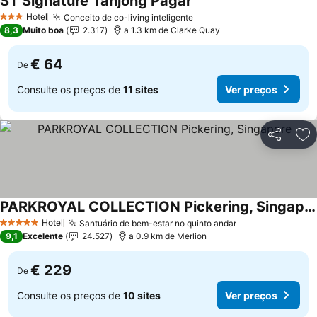
ST Signature Tanjong Pagar
Ver preços
Hotel
Conceito de co-living inteligente
Ver preços
3 Estrelas
8,3
Muito boa
2.317
a 1.3 km de Clarke Quay
€ 64
De
Consulte os preços de
11 sites
Ver preços
Partilhar
Ad
PARKROYAL COLLECTION Pickering, Singapore
Ver preços
Hotel
Santuário de bem-estar no quinto andar
Ver preços
5 Estrelas
9,1
Excelente
24.527
a 0.9 km de Merlion
€ 229
De
Consulte os preços de
10 sites
Ver preços