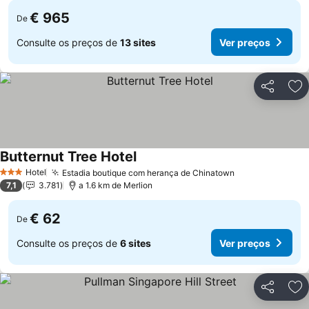
€ 965
De
Consulte os preços de
13 sites
Ver preços
Partilhar
Ad
Butternut Tree Hotel
Ver preços
Hotel
Estadia boutique com herança de Chinatown
Ver preços
3 Estrelas
7,1
3.781
a 1.6 km de Merlion
€ 62
De
Consulte os preços de
6 sites
Ver preços
Partilhar
Ad