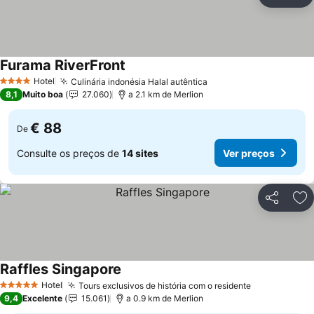
Partilhar
Ad
Furama RiverFront
Ver preços
Hotel
Culinária indonésia Halal autêntica
Ver preços
4 Estrelas
8,1
Muito boa
27.060
a 2.1 km de Merlion
€ 88
De
Consulte os preços de
14 sites
Ver preços
Partilhar
Ad
Raffles Singapore
Ver preços
Hotel
Tours exclusivos de história com o residente
Ver preços
5 Estrelas
9,4
Excelente
15.061
a 0.9 km de Merlion