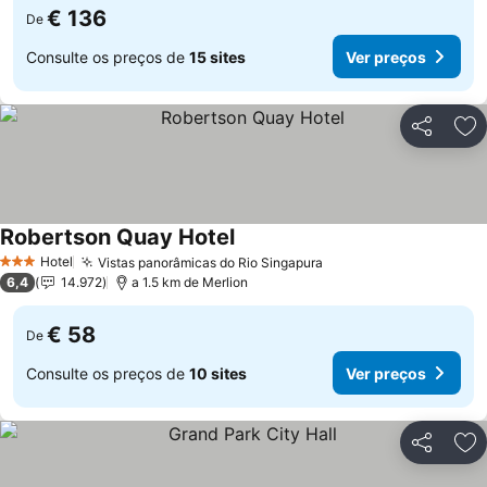
€ 136
De
Consulte os preços de
15 sites
Ver preços
Partilhar
Ad
Robertson Quay Hotel
Ver preços
Hotel
Vistas panorâmicas do Rio Singapura
Ver preços
3 Estrelas
6,4
14.972
a 1.5 km de Merlion
€ 58
De
Consulte os preços de
10 sites
Ver preços
Partilhar
Ad