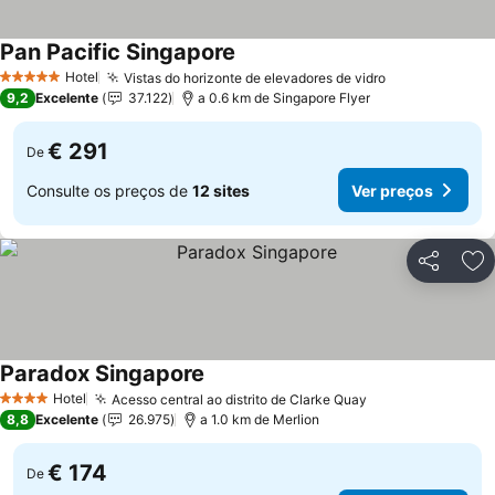
Pan Pacific Singapore
Ver preços
Hotel
Vistas do horizonte de elevadores de vidro
Ver preços
5 Estrelas
9,2
Excelente
37.122
a 0.6 km de Singapore Flyer
€ 291
De
Consulte os preços de
12 sites
Ver preços
Partilhar
Ad
Paradox Singapore
Ver preços
Hotel
Acesso central ao distrito de Clarke Quay
Ver preços
4 Estrelas
8,8
Excelente
26.975
a 1.0 km de Merlion
€ 174
De