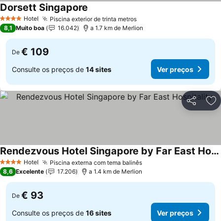
Dorsett Singapore
Ver preços
Hotel
Piscina exterior de trinta metros
Ver preços
4 Estrelas
8,1
Muito boa
16.042
a 1.7 km de Merlion
€ 109
De
Consulte os preços de
14 sites
Ver preços
Partilhar
Ad
Rendezvous Hotel Singapore by Far East Hospitality
Ver preços
Hotel
Piscina externa com tema balinês
Ver preços
4 Estrelas
8,6
Excelente
17.206
a 1.4 km de Merlion
€ 93
De
Consulte os preços de
16 sites
Ver preços