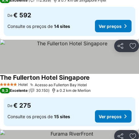
9,4
Excelente
112.939
a 0.7 km de Singapore Flyer
€ 592
De
Consulte os preços de
14 sites
Ver preços
Partilhar
Ad
The Fullerton Hotel Singapore
Ver preços
Hotel
Acesso ao Fullerton Bay Hotel
Ver preços
5 Estrelas
9,3
Excelente
30.150
a 0.2 km de Merlion
€ 275
De
Consulte os preços de
15 sites
Ver preços