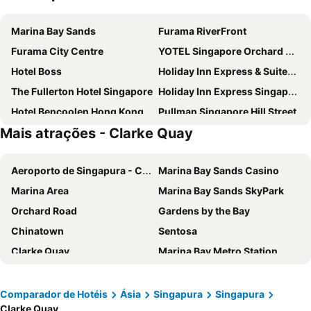
Marina Bay Sands
Furama RiverFront
Furama City Centre
YOTEL Singapore Orchard Road
Hotel Boss
Holiday Inn Express & Suites Singapore Novena By Ihg
The Fullerton Hotel Singapore
Holiday Inn Express Singapore Clarke Quay By Ihg
Hotel Bencoolen Hong Kong Street
Pullman Singapore Hill Street
Mais atrações - Clarke Quay
Mercure ICON Singapore City Centre
The Laurus, a Luxury Collection Resort, Singapore
Hotel Mi Bencoolen
V Hotel Bencoolen
Aeroporto de Singapura - Changi
Marina Bay Sands Casino
V Hotel Lavender
Hotel Mi Rochor
Marina Area
Marina Bay Sands SkyPark
PARKROYAL COLLECTION Pickering, Singapore
Hilton Garden Inn Singapore Serangoon
Orchard Road
Gardens by the Bay
Fairmont Singapore
lyf Funan Singapore
Chinatown
Sentosa
Carlton Hotel Singapore
Amara Singapore
Clarke Quay
Marina Bay Metro Station
PARKROYAL on Beach Road
Grand Park City Hall
Changi
Clarke Quay Metro Station
ST Signature Jalan Besar
ibis budget Singapore Clarke Quay
Bugis
Epicurean Market
Hotel Indigo Singapore Katong by IHG
Village Hotel Changi by Far East Hospitality
Comparador de Hotéis
Ásia
Singapura
Singapura
Clarke Quay