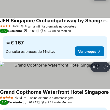
JEN Singapore Orchardgateway by Shangri-La
Ver preços
Hotel
Piscina infinita premiada na cobertura
Ver preços
4 Estrelas
8,9
Excelente
21.017
a 2.3 km de Merlion
€ 167
De
Consulte os preços de
16 sites
Ver preços
Partilhar
Ad
Grand Copthorne Waterfront Hotel Singapore
Hotel
Piscina externa e hidromassagem
Ver preços
5 Estrelas
8,6
Excelente
26.243
a 2.2 km de Merlion