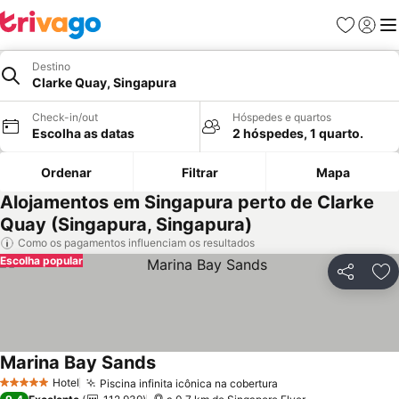
Favoritos
Iniciar
Me
Destino
Clarke Quay, Singapura
Check-in/out
Hóspedes e quartos
Escolha as datas
2 hóspedes, 1 quarto.
Ordenar
Filtrar
Mapa
Alojamentos em Singapura perto de Clarke
Quay (Singapura, Singapura)
Como os pagamentos influenciam os resultados
Escolha popular
Partilhar
Ad
Marina Bay Sands
Ver preços
Hotel
Piscina infinita icônica na cobertura
Ver preços
5 Estrelas