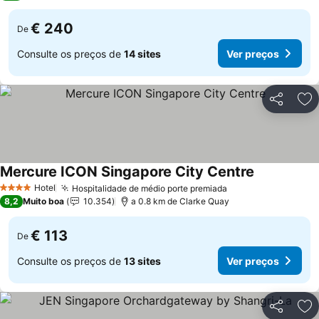
€ 240
De
Consulte os preços de
14 sites
Ver preços
Partilhar
Ad
Mercure ICON Singapore City Centre
Ver preços
Hotel
Hospitalidade de médio porte premiada
Ver preços
4 Estrelas
8,2
Muito boa
10.354
a 0.8 km de Clarke Quay
€ 113
De
Consulte os preços de
13 sites
Ver preços
Partilhar
Ad