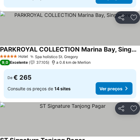
Partilhar
Ad
PARKROYAL COLLECTION Marina Bay, Singapore
Ver preços
Hotel
Spa holístico St. Gregory
Ver preços
5 Estrelas
9,0
Excelente
37.105
a 0.6 km de Merlion
€ 265
De
Consulte os preços de
14 sites
Ver preços
Partilhar
Ad