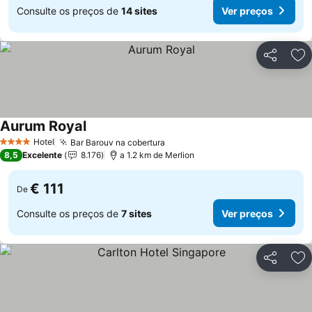
Consulte os preços de
14 sites
Ver preços
Partilhar
Ad
Aurum Royal
Ver preços
Hotel
Bar Barouv na cobertura
Ver preços
4 Estrelas
8,5
Excelente
8.176
a 1.2 km de Merlion
€ 111
De
Consulte os preços de
7 sites
Ver preços
Partilhar
Ad