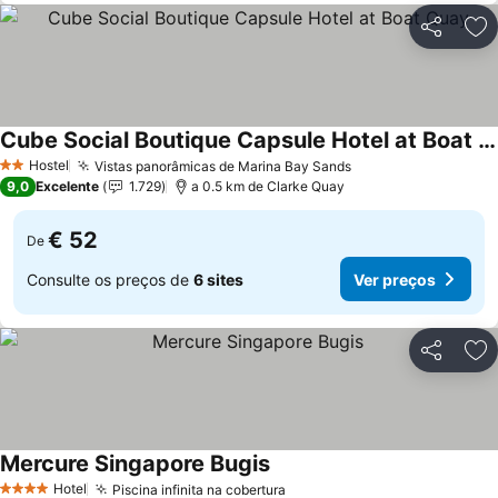
Partilhar
Ad
Cube Social Boutique Capsule Hotel at Boat Quay
Ver preços
Hostel
Vistas panorâmicas de Marina Bay Sands
Ver preços
2 Estrelas
9,0
Excelente
1.729
a 0.5 km de Clarke Quay
€ 52
De
Consulte os preços de
6 sites
Ver preços
Partilhar
Ad
Mercure Singapore Bugis
Ver preços
Hotel
Piscina infinita na cobertura
Ver preços
4 Estrelas