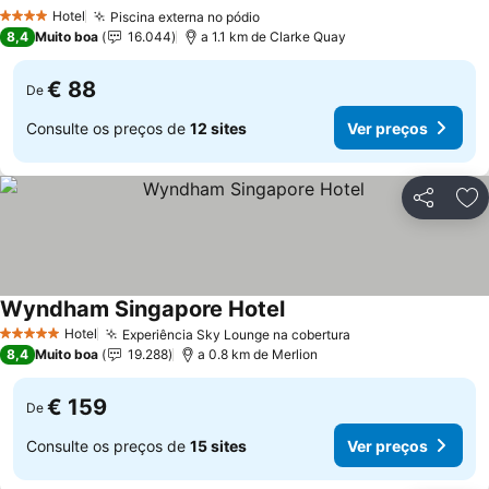
Ver preços
Hotel
Piscina externa no pódio
Ver preços
4 Estrelas
8,4
Muito boa
16.044
a 1.1 km de Clarke Quay
€ 88
De
Consulte os preços de
12 sites
Ver preços
Partilhar
Ad
Wyndham Singapore Hotel
Ver preços
Hotel
Experiência Sky Lounge na cobertura
Ver preços
5 Estrelas
8,4
Muito boa
19.288
a 0.8 km de Merlion
€ 159
De
Consulte os preços de
15 sites
Ver preços