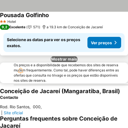
Pousada Golfinho
Hotel
2 Estrelas
9,2
Excelente
571
a 19.3 km de Conceição de Jacareí
Selecione as datas para ver os preços
Ver preços
exatos.
Mostrar mais
Os preços e a disponibilidade que recebemos dos sites de reserva
mudam frequentemente. Como tal, pode haver diferenças entre as
ofertas que consulta no trivago e os preços que estão disponíveis
nos sites de reserva.
Conceição de Jacareí (Mangaratiba, Brasil)
Contacto
Rod. Rio Santos
,
000
,
|
Site oficial
Perguntas frequentes sobre Conceição de
Jacareí