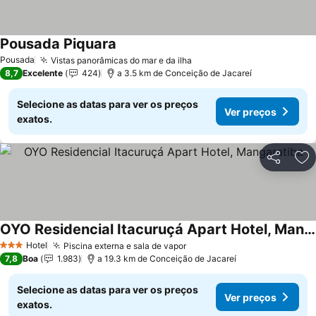
Pousada Piquara
Pousada
Vistas panorâmicas do mar e da ilha
8,7
Excelente
424
a 3.5 km de Conceição de Jacareí
Selecione as datas para ver os preços
Ver preços
exatos.
Partilhar
Ad
OYO Residencial Itacuruçá Apart Hotel, Mangaratiba
Hotel
Piscina externa e sala de vapor
3 Estrelas
7,8
Boa
1.983
a 19.3 km de Conceição de Jacareí
Selecione as datas para ver os preços
Ver preços
exatos.