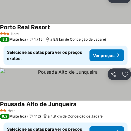
Partilhar
Ad
Porto Real Resort
Hotel
3 Estrelas
8,1
Muito boa
1.715
a 8.9 km de Conceição de Jacareí
Selecione as datas para ver os preços
Ver preços
exatos.
Partilhar
Ad
Pousada Alto de Junqueira
Hotel
2 Estrelas
8,2
Muito boa
112
a 4.9 km de Conceição de Jacareí
Selecione as datas para ver os preços