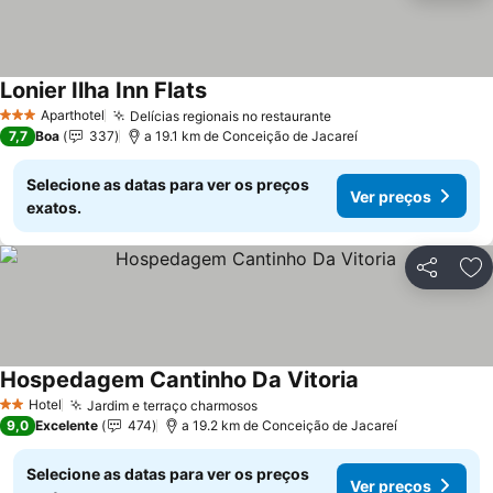
Lonier Ilha Inn Flats
Aparthotel
Delícias regionais no restaurante
3 Estrelas
7,7
Boa
337
a 19.1 km de Conceição de Jacareí
Selecione as datas para ver os preços
Ver preços
exatos.
Partilhar
Ad
Hospedagem Cantinho Da Vitoria
Hotel
Jardim e terraço charmosos
2 Estrelas
9,0
Excelente
474
a 19.2 km de Conceição de Jacareí
Selecione as datas para ver os preços
Ver preços