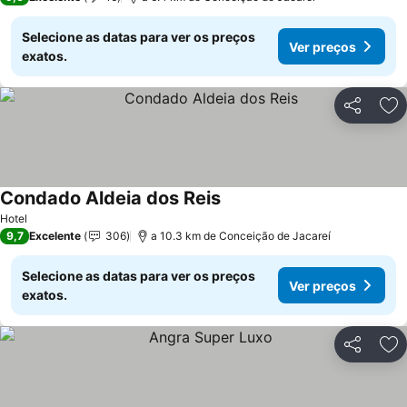
Selecione as datas para ver os preços
Ver preços
exatos.
Partilhar
Ad
Condado Aldeia dos Reis
Hotel
9,7
Excelente
306
a 10.3 km de Conceição de Jacareí
Selecione as datas para ver os preços
Ver preços
exatos.
Partilhar
Ad