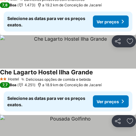
2 Estrelas
7,8
Boa
1.473
a 19.2 km de Conceição de Jacareí
Selecione as datas para ver os preços
Ver preços
exatos.
Partilhar
Ad
Che Lagarto Hostel Ilha Grande
Hostel
Deliciosas opções de comida e bebida
2 Estrelas
7,7
Boa
4.251
a 18.9 km de Conceição de Jacareí
Selecione as datas para ver os preços
Ver preços
exatos.
Partilhar
Ad