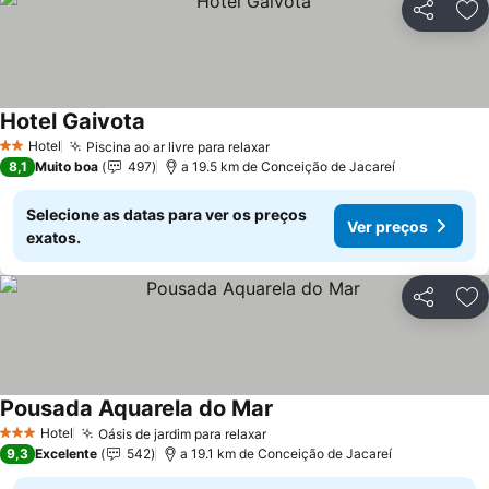
Partilhar
Ad
Hotel Gaivota
Hotel
Piscina ao ar livre para relaxar
2 Estrelas
8,1
Muito boa
497
a 19.5 km de Conceição de Jacareí
Selecione as datas para ver os preços
Ver preços
exatos.
Partilhar
Ad
Pousada Aquarela do Mar
Hotel
Oásis de jardim para relaxar
3 Estrelas
9,3
Excelente
542
a 19.1 km de Conceição de Jacareí