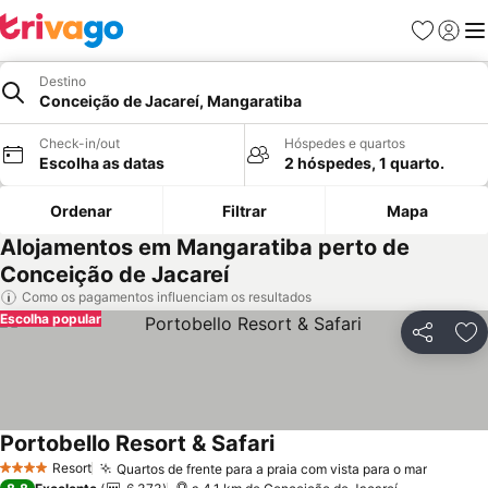
Favoritos
Iniciar
Me
Destino
Conceição de Jacareí, Mangaratiba
Check-in/out
Hóspedes e quartos
Escolha as datas
2 hóspedes, 1 quarto.
Ordenar
Filtrar
Mapa
Alojamentos em Mangaratiba perto de
Conceição de Jacareí
Como os pagamentos influenciam os resultados
Escolha popular
Partilhar
Ad
Portobello Resort & Safari
Resort
Quartos de frente para a praia com vista para o mar
4 Estrelas