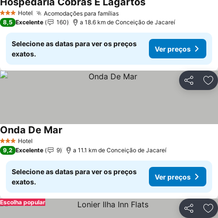
Hospedaria Cobras E Lagartos
Hotel
Acomodações para famílias
3 Estrelas
8,5
Excelente
160
a 18.6 km de Conceição de Jacareí
Selecione as datas para ver os preços
Ver preços
exatos.
Partilhar
Ad
Onda De Mar
Hotel
3 Estrelas
9,2
Excelente
9
a 11.1 km de Conceição de Jacareí
Selecione as datas para ver os preços
Ver preços
exatos.
Escolha popular
Partilhar
Ad