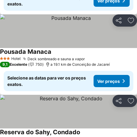
Ver preços
exatos.
Partilhar
Ad
Pousada Manaca
Hotel
Deck sombreado e sauna a vapor
3 Estrelas
9,1
Excelente
750
a 19.1 km de Conceição de Jacareí
Selecione as datas para ver os preços
Ver preços
exatos.
Partilhar
Ad
Reserva do Sahy, Condado