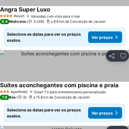
Angra Super Luxo
Resort
Varandas com vista para o mar
4 Estrelas
8,4
Muito boa
6.246
a 8.8 km de Conceição de Jacareí
Selecione as datas para ver os preços
Ver preços
exatos.
Partilhar
Ad
Suítes aconchegantes com piscina e praia
Aparthotel
Smart TV para entretenimento personalizado
3 Estrelas
7,6
Boa
6
a 15.8 km de Conceição de Jacareí
Selecione as datas para ver os preços
Ver preços
exatos.