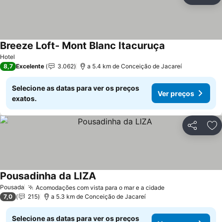
Ad
Breeze Loft- Mont Blanc Itacuruça
Hotel
8,7
Excelente
3.062
a 5.4 km de Conceição de Jacareí
Selecione as datas para ver os preços
Ver preços
exatos.
Partilhar
Ad
Pousadinha da LIZA
Pousada
Acomodações com vista para o mar e a cidade
7,0
215
a 5.3 km de Conceição de Jacareí
Selecione as datas para ver os preços