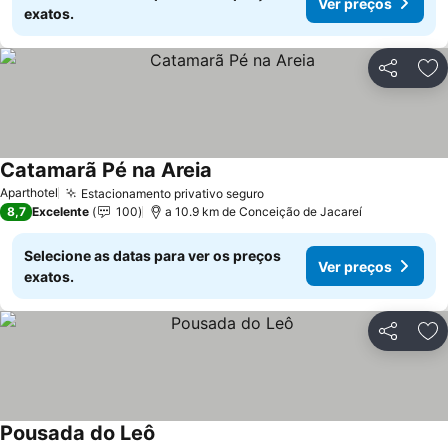
Ver preços
exatos.
Partilhar
Ad
Catamarã Pé na Areia
Aparthotel
Estacionamento privativo seguro
8,7
Excelente
100
a 10.9 km de Conceição de Jacareí
Selecione as datas para ver os preços
Ver preços
exatos.
Partilhar
Ad
Pousada do Leô