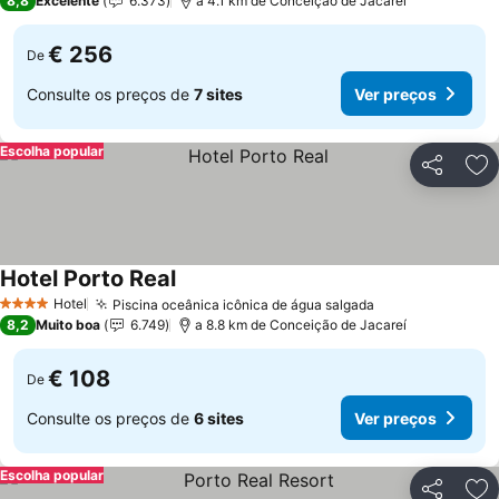
8,8
Excelente
6.373
a 4.1 km de Conceição de Jacareí
€ 256
De
Consulte os preços de
7 sites
Ver preços
Escolha popular
Partilhar
Ad
Hotel Porto Real
Hotel
Piscina oceânica icônica de água salgada
4 Estrelas
8,2
Muito boa
6.749
a 8.8 km de Conceição de Jacareí
€ 108
De
Consulte os preços de
6 sites
Ver preços
Escolha popular