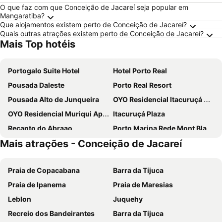
O que faz com que Conceição de Jacareí seja popular em
Mangaratiba?
Que alojamentos existem perto de Conceição de Jacareí?
Quais outras atrações existem perto de Conceição de Jacareí?
Mais Top hotéis
Portogalo Suite Hotel
Hotel Porto Real
Pousada Daleste
Porto Real Resort
Pousada Alto de Junqueira
OYO Residencial Itacuruçá Apart Hotel, Mangaratiba
OYO Residencial Muriqui Apart Hotel, Mangaratiba
Itacuruçá Plaza
Recanto do Abraao
Porto Marina Rede Mont Blanc
Mais atrações - Conceição de Jacareí
Pousada Praia da Crena
Pousada Telhado Azul
Hospedaria Cobras E Lagartos
Itacuruca Palace Hotel
Praia de Copacabana
Barra da Tijuca
Pousada Lilás
Pousada Lisamar
Praia de Ipanema
Praia de Maresias
Recanto da Ilha
Pousada Guapuruvu
Leblon
Juquehy
Pousada Manaca
Pousada Casablanca
Recreio dos Bandeirantes
Barra da Tijuca
Beto´s Pousada
Pousada Rubi