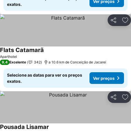
Ver preços
exatos.
Partilhar
Ad
Flats Catamarã
Aparthotel
9,4
Excelente
342
a 10.6 km de Conceição de Jacareí
Selecione as datas para ver os preços
Ver preços
exatos.
Partilhar
Ad
Pousada Lisamar