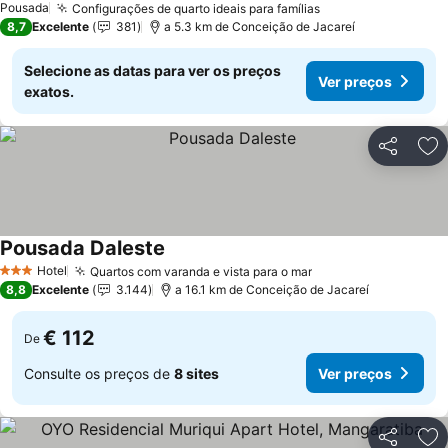
Pousada
Configurações de quarto ideais para famílias
8,7
Excelente
381
a 5.3 km de Conceição de Jacareí
Selecione as datas para ver os preços
Ver preços
exatos.
Partilhar
Ad
Pousada Daleste
Hotel
Quartos com varanda e vista para o mar
3 Estrelas
8,8
Excelente
3.144
a 16.1 km de Conceição de Jacareí
€ 112
De
Consulte os preços de
8 sites
Ver preços
Partilhar
Ad