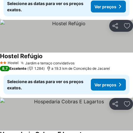
Selecione as datas para ver os preços
Ver preços
exatos.
Partilhar
Ad
Hostel Refúgio
Hostel
Jardim e terraço convidativos
2 Estrelas
8,7
Excelente
1.284
a 19.3 km de Conceição de Jacareí
Selecione as datas para ver os preços
Ver preços
exatos.
Partilhar
Ad