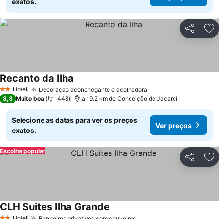
exatos.
Partilhar
Ad
Recanto da Ilha
Hotel
Decoração aconchegante e acolhedora
2 Estrelas
8,3
Muito boa
448
a 19.2 km de Conceição de Jacareí
Selecione as datas para ver os preços
Ver preços
exatos.
Escolha popular
Partilhar
Ad
CLH Suites Ilha Grande
Hotel
Banheiros privativos com chuveiros