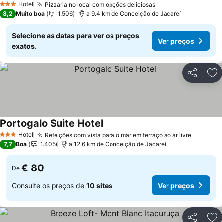
Hotel
Pizzaria no local com opções deliciosas
3 Estrelas
8,2
Muito boa
1.506
a 9.4 km de Conceição de Jacareí
Selecione as datas para ver os preços
Ver preços
exatos.
Partilhar
Ad
Portogalo Suite Hotel
Hotel
Refeições com vista para o mar em terraço ao ar livre
3 Estrelas
7,7
Boa
1.405
a 12.6 km de Conceição de Jacareí
€ 80
De
Consulte os preços de
10 sites
Ver preços
Partilhar