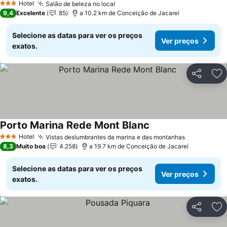
Hotel
Salão de beleza no local
3 Estrelas
9,4
Excelente
85
a 10.2 km de Conceição de Jacareí
Selecione as datas para ver os preços
Ver preços
exatos.
Partilhar
Ad
Porto Marina Rede Mont Blanc
Hotel
Vistas deslumbrantes da marina e das montanhas
3 Estrelas
8,3
Muito boa
4.258
a 19.7 km de Conceição de Jacareí
Selecione as datas para ver os preços
Ver preços
exatos.
Partilhar
Ad