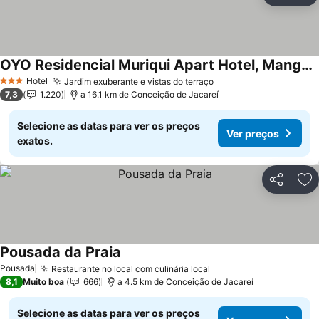
OYO Residencial Muriqui Apart Hotel, Mangaratiba
Hotel
Jardim exuberante e vistas do terraço
3 Estrelas
7,3
1.220
a 16.1 km de Conceição de Jacareí
Selecione as datas para ver os preços
Ver preços
exatos.
Partilhar
Ad
Pousada da Praia
Pousada
Restaurante no local com culinária local
8,1
Muito boa
666
a 4.5 km de Conceição de Jacareí
Selecione as datas para ver os preços