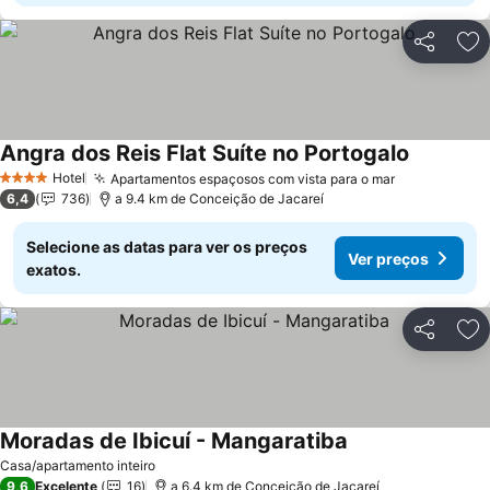
Partilhar
Ad
Angra dos Reis Flat Suíte no Portogalo
Hotel
Apartamentos espaçosos com vista para o mar
4 Estrelas
6,4
736
a 9.4 km de Conceição de Jacareí
Selecione as datas para ver os preços
Ver preços
exatos.
Partilhar
Ad
Moradas de Ibicuí - Mangaratiba
Casa/apartamento inteiro
9,6
Excelente
16
a 6.4 km de Conceição de Jacareí