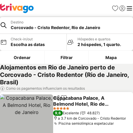
Favoritos
Iniciar
Me
Destino
Corcovado - Cristo Redentor, Rio de Janeiro
Check-in/out
Hóspedes e quartos
Escolha as datas
2 hóspedes, 1 quarto.
Ordenar
Filtrar
Mapa
Alojamentos em Rio de Janeiro perto de
Corcovado - Cristo Redentor (Rio de Janeiro,
Brasil)
Como os pagamentos influenciam os resultados
Copacabana Palace, A
Partilhar
Adicionar aos favoritos
Belmond Hotel, Rio de
Janeiro
5 Estrelas
9,6
Excelente
48.827
a 3.7 km de Corcovado - Cristo Redentor
Piscina semiolímpica espetacular