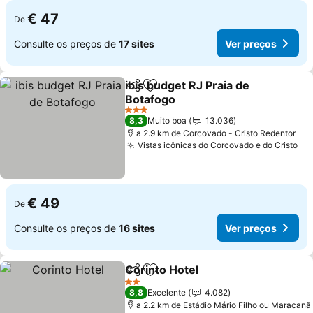
€ 47
De
Consulte os preços de
17 sites
Ver preços
ibis budget RJ Praia de
Partilhar
Adicionar aos favoritos
Botafogo
3 Estrelas
8,3
Muito boa
13.036
a 2.9 km de Corcovado - Cristo Redentor
Vistas icônicas do Corcovado e do Cristo
€ 49
De
Consulte os preços de
16 sites
Ver preços
Corinto Hotel
Partilhar
Adicionar aos favoritos
2 Estrelas
8,8
Excelente
4.082
a 2.2 km de Estádio Mário Filho ou Maracanã