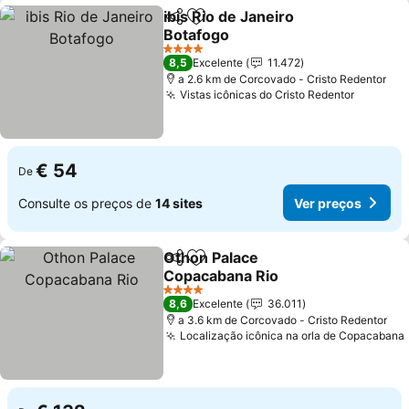
ibis Rio de Janeiro
Partilhar
Adicionar aos favoritos
Botafogo
4 Estrelas
8,5
Excelente
11.472
a 2.6 km de Corcovado - Cristo Redentor
Vistas icônicas do Cristo Redentor
€ 54
De
Consulte os preços de
14 sites
Ver preços
Othon Palace
Partilhar
Adicionar aos favoritos
Copacabana Rio
4 Estrelas
8,6
Excelente
36.011
a 3.6 km de Corcovado - Cristo Redentor
Localização icônica na orla de Copacabana