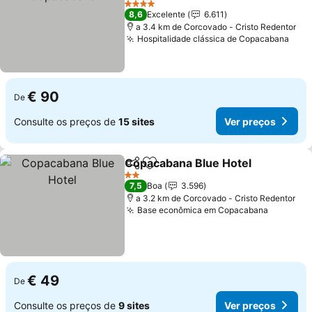
4 Estrelas
8,6
Excelente
6.611
a 3.4 km de Corcovado - Cristo Redentor
Hospitalidade clássica de Copacabana
€ 90
De
Consulte os preços de
15 sites
Ver preços
Copacabana Blue Hotel
Partilhar
Adicionar aos favoritos
2 Estrelas
7,5
Boa
3.596
a 3.2 km de Corcovado - Cristo Redentor
Base econômica em Copacabana
€ 49
De
Consulte os preços de
9 sites
Ver preços