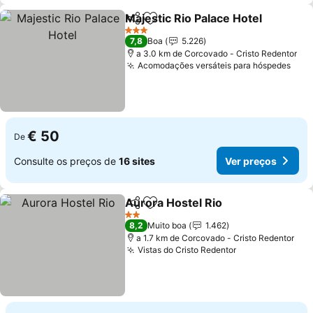
Majestic Rio Palace Hotel
Partilhar
Adicionar aos favoritos
3 Estrelas
7,8
Boa
5.226
a 3.0 km de Corcovado - Cristo Redentor
Acomodações versáteis para hóspedes
€ 50
De
Consulte os preços de
16 sites
Ver preços
Aurora Hostel Rio
Partilhar
Adicionar aos favoritos
2 Estrelas
8,2
Muito boa
1.462
a 1.7 km de Corcovado - Cristo Redentor
Vistas do Cristo Redentor