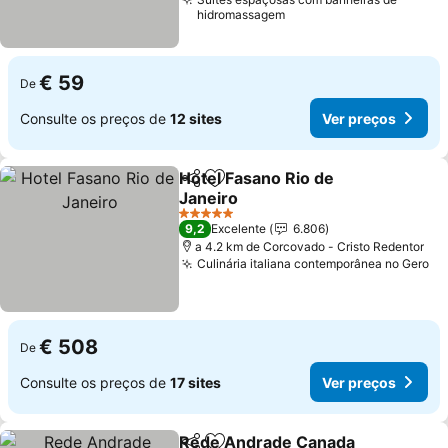
hidromassagem
€ 59
De
Consulte os preços de
12 sites
Ver preços
Hotel Fasano Rio de
Partilhar
Adicionar aos favoritos
Janeiro
5 Estrelas
9,2
Excelente
6.806
a 4.2 km de Corcovado - Cristo Redentor
Culinária italiana contemporânea no Gero
€ 508
De
Consulte os preços de
17 sites
Ver preços
Rede Andrade Canada