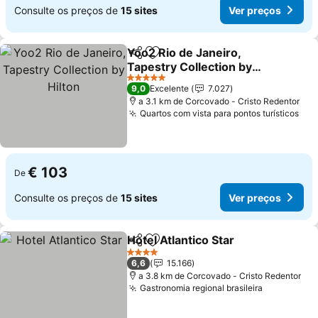
Consulte os preços de
15 sites
Ver preços
Yoo2 Rio de Janeiro,
Partilhar
Adicionar aos favoritos
Tapestry Collection by
Hilton
5 Estrelas
9,0
Excelente
7.027
a 3.1 km de Corcovado - Cristo Redentor
Quartos com vista para pontos turísticos
€ 103
De
Consulte os preços de
15 sites
Ver preços
Hotel Atlantico Star
Partilhar
Adicionar aos favoritos
4 Estrelas
6,6
15.166
a 3.8 km de Corcovado - Cristo Redentor
Gastronomia regional brasileira