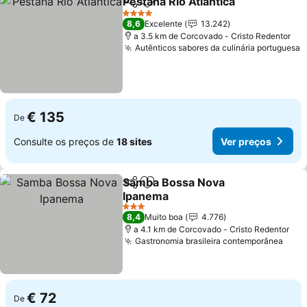
Pestana Rio Atlantica
Partilhar
Adicionar aos favoritos
4 Estrelas
8,6
Excelente
13.242
a 3.5 km de Corcovado - Cristo Redentor
Autênticos sabores da culinária portuguesa
€ 135
De
Consulte os preços de
18 sites
Ver preços
Samba Bossa Nova
Partilhar
Adicionar aos favoritos
Ipanema
3 Estrelas
8,4
Muito boa
4.776
a 4.1 km de Corcovado - Cristo Redentor
Gastronomia brasileira contemporânea
€ 72
De