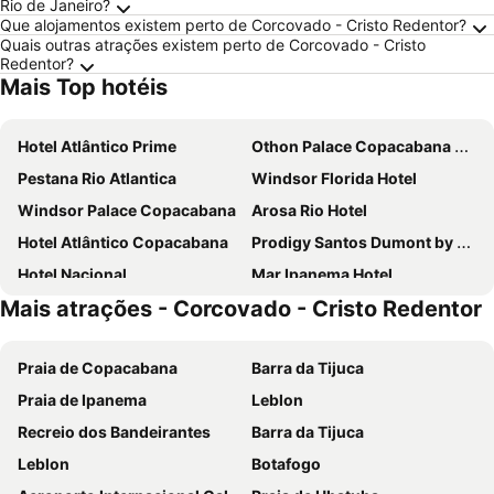
Rio de Janeiro?
Que alojamentos existem perto de Corcovado - Cristo Redentor?
Quais outras atrações existem perto de Corcovado - Cristo
Redentor?
Mais Top hotéis
Hotel Atlântico Prime
Othon Palace Copacabana Rio
Pestana Rio Atlantica
Windsor Florida Hotel
Windsor Palace Copacabana
Arosa Rio Hotel
Hotel Atlântico Copacabana
Prodigy Santos Dumont by Wish
Hotel Nacional
Mar Ipanema Hotel
Mais atrações - Corcovado - Cristo Redentor
Hilton Rio de Janeiro Copacabana
Hotel Atlântico Rio
Orla Copacabana Hotel
Windsor Plaza Copacabana
Praia de Copacabana
Barra da Tijuca
Windsor Marapendi
Sheraton Grand Rio Hotel & Resort
Praia de Ipanema
Leblon
Windsor Oceanico
Vila Galé Rio de Janeiro
Recreio dos Bandeirantes
Barra da Tijuca
ibis budget RJ Praia de Botafogo
Copacabana Palace, A Belmond Hotel, Rio de Janeiro
Leblon
Botafogo
B&B HOTEL Rio Copacabana Forte
Samba Bossa Nova Ipanema