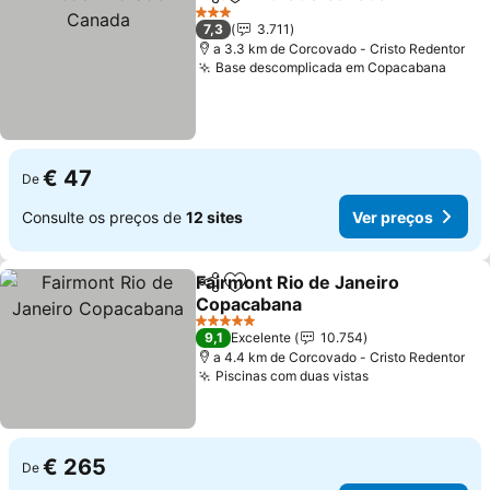
Partilhar
Adicionar aos favoritos
3 Estrelas
7,3
3.711
a 3.3 km de Corcovado - Cristo Redentor
Base descomplicada em Copacabana
€ 47
De
Consulte os preços de
12 sites
Ver preços
Fairmont Rio de Janeiro
Partilhar
Adicionar aos favoritos
Copacabana
5 Estrelas
9,1
Excelente
10.754
a 4.4 km de Corcovado - Cristo Redentor
Piscinas com duas vistas
€ 265
De