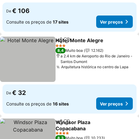
€ 106
De
Consulte os preços de
17 sites
Ver preços
Hotel Monte Alegre
Partilhar
Adicionar aos favoritos
3 Estrelas
8,4
Muito boa
12.162
a 2.4 km de Aeroporto do Rio de Janeiro -
Santos Dumont
Arquitetura histórica no centro da Lapa
€ 32
De
Consulte os preços de
16 sites
Ver preços
Windsor Plaza
Partilhar
Adicionar aos favoritos
Copacabana
4 Estrelas
8,3
Muito boa
10.233