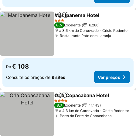
Mar Ipanema Hotel
Partilhar
Adicionar aos favoritos
3 Estrelas
8,5
Excelente
6.286
a 3.6 km de Corcovado - Cristo Redentor
Restaurante Pato com Laranja
€ 108
De
Consulte os preços de
9 sites
Ver preços
Orla Copacabana Hotel
Partilhar
Adicionar aos favoritos
4 Estrelas
8,7
Excelente
11.143
a 4.3 km de Corcovado - Cristo Redentor
Perto do Forte de Copacabana