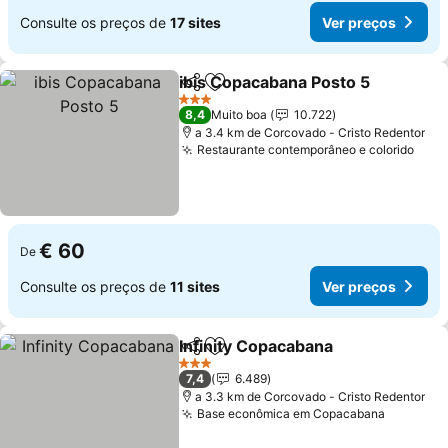
Consulte os preços de
17 sites
Ver preços
ibis Copacabana Posto 5
Partilhar
Adicionar aos favoritos
3 Estrelas
8,4
Muito boa
10.722
a 3.4 km de Corcovado - Cristo Redentor
Restaurante contemporâneo e colorido
€ 60
De
Consulte os preços de
11 sites
Ver preços
Infinity Copacabana
Partilhar
Adicionar aos favoritos
3 Estrelas
7,4
6.489
a 3.3 km de Corcovado - Cristo Redentor
Base econômica em Copacabana