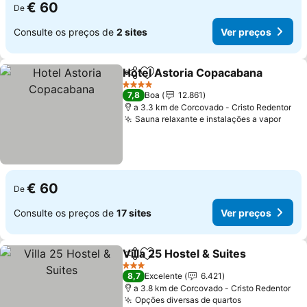
€ 60
De
Consulte os preços de
2 sites
Ver preços
Hotel Astoria Copacabana
Partilhar
Adicionar aos favoritos
4 Estrelas
7,8
Boa
12.861
a 3.3 km de Corcovado - Cristo Redentor
Sauna relaxante e instalações a vapor
€ 60
De
Consulte os preços de
17 sites
Ver preços
Villa 25 Hostel & Suites
Partilhar
Adicionar aos favoritos
3 Estrelas
8,7
Excelente
6.421
a 3.8 km de Corcovado - Cristo Redentor
Opções diversas de quartos