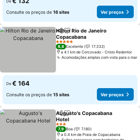
€ 132
De
Consulte os preços de
16 sites
Ver preços
Hilton Rio de Janeiro
Partilhar
Adicionar aos favoritos
Copacabana
5 Estrelas
8,8
Excelente
17.332
a 4.1 km de Corcovado - Cristo Redentor
Acomodações amplas com vista para o mar
€ 164
De
Consulte os preços de
15 sites
Ver preços
Augusto's Copacabana
Partilhar
Adicionar aos favoritos
Hotel
3 Estrelas
7,9
Boa
7.180
a 0.4 km de Praia de Copacabana
Suítes espaçosas com banheiras de