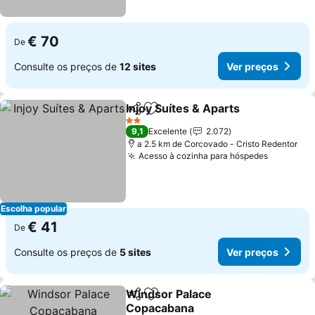
€ 70
De
Consulte os preços de
12 sites
Ver preços
Injoy Suítes & Aparts
Partilhar
Adicionar aos favoritos
2 Estrelas
9,1
Excelente
2.072
a 2.5 km de Corcovado - Cristo Redentor
Acesso à cozinha para hóspedes
Escolha popular
€ 41
De
Consulte os preços de
5 sites
Ver preços
Windsor Palace
Partilhar
Adicionar aos favoritos
Copacabana