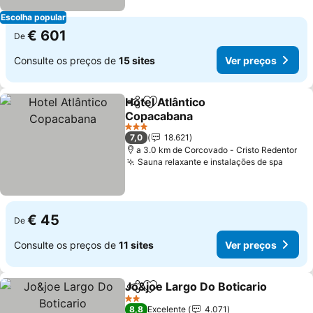
Escolha popular
€ 601
De
Consulte os preços de
15 sites
Ver preços
Hotel Atlântico
Partilhar
Adicionar aos favoritos
Copacabana
3 Estrelas
7,0
18.621
a 3.0 km de Corcovado - Cristo Redentor
Sauna relaxante e instalações de spa
€ 45
De
Consulte os preços de
11 sites
Ver preços
Jo&joe Largo Do Boticario
Partilhar
Adicionar aos favoritos
2 Estrelas
8,8
Excelente
4.071