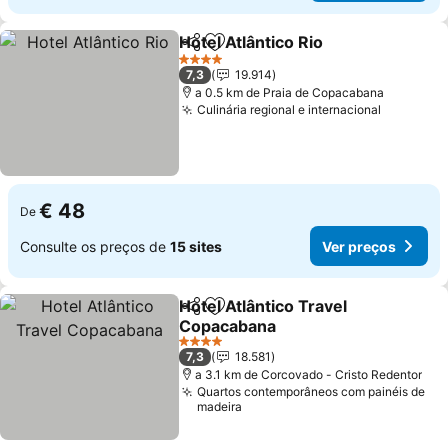
Hotel Atlântico Rio
Partilhar
Adicionar aos favoritos
4 Estrelas
7,3
19.914
a 0.5 km de Praia de Copacabana
Culinária regional e internacional
€ 48
De
Consulte os preços de
15 sites
Ver preços
Hotel Atlântico Travel
Partilhar
Adicionar aos favoritos
Copacabana
4 Estrelas
7,3
18.581
a 3.1 km de Corcovado - Cristo Redentor
Quartos contemporâneos com painéis de
madeira