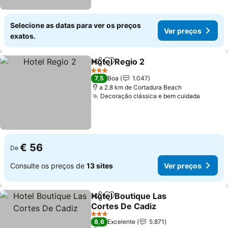
Selecione as datas para ver os preços
Ver preços
exatos.
Hotel Regio 2
Partilhar
Adicionar aos favoritos
3 Estrelas
7,5
Boa
1.047
a 2.8 km de Cortadura Beach
Decoração clássica e bem cuidada
€ 56
De
Consulte os preços de
13 sites
Ver preços
Hotel Boutique Las
Partilhar
Adicionar aos favoritos
Cortes De Cadiz
3 Estrelas
8,6
Excelente
5.871