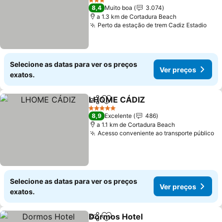
3 Estrelas
8,4
Muito boa
3.074
a 1.3 km de Cortadura Beach
Perto da estação de trem Cadiz Estadio
Selecione as datas para ver os preços
Ver preços
exatos.
LHOME CÁDIZ
Partilhar
Adicionar aos favoritos
5 Estrelas
8,9
Excelente
486
a 1.1 km de Cortadura Beach
Acesso conveniente ao transporte público
Selecione as datas para ver os preços
Ver preços
exatos.
Dormos Hotel
Partilhar
Adicionar aos favoritos