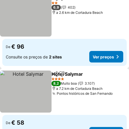
Partilhar
Adicionar aos favoritos
2 Estrelas
6,9
402
a 2.6 km de Cortadura Beach
€ 96
De
Consulte os preços de
2 sites
Ver preços
Hotel Salymar
Partilhar
Adicionar aos favoritos
4 Estrelas
8,2
Muito boa
3.107
a 7.2 km de Cortadura Beach
Pontos históricos de San Fernando
€ 58
De