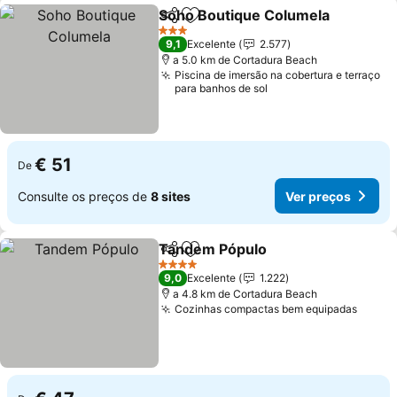
Soho Boutique Columela
Partilhar
Adicionar aos favoritos
3 Estrelas
9,1
Excelente
2.577
a 5.0 km de Cortadura Beach
Piscina de imersão na cobertura e terraço
para banhos de sol
€ 51
De
Consulte os preços de
8 sites
Ver preços
Tandem Pópulo
Partilhar
Adicionar aos favoritos
4 Estrelas
9,0
Excelente
1.222
a 4.8 km de Cortadura Beach
Cozinhas compactas bem equipadas