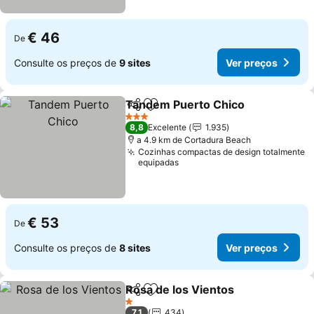
€ 46
De
Consulte os preços de
9 sites
Ver preços
Tandem Puerto Chico
Partilhar
Adicionar aos favoritos
3 Estrelas
8,8
Excelente
1.935
a 4.9 km de Cortadura Beach
Cozinhas compactas de design totalmente
equipadas
€ 53
De
Consulte os preços de
8 sites
Ver preços
Rosa de los Vientos
Partilhar
Adicionar aos favoritos
1 Estrelas
7,1
434