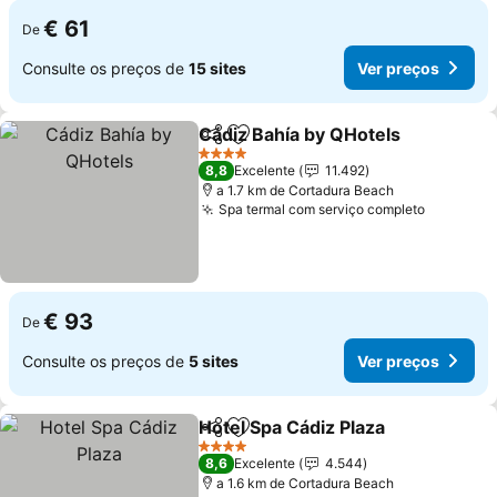
€ 61
De
Consulte os preços de
15 sites
Ver preços
Cádiz Bahía by QHotels
Partilhar
Adicionar aos favoritos
4 Estrelas
8,8
Excelente
11.492
a 1.7 km de Cortadura Beach
Spa termal com serviço completo
€ 93
De
Consulte os preços de
5 sites
Ver preços
Hotel Spa Cádiz Plaza
Partilhar
Adicionar aos favoritos
4 Estrelas
8,6
Excelente
4.544
a 1.6 km de Cortadura Beach