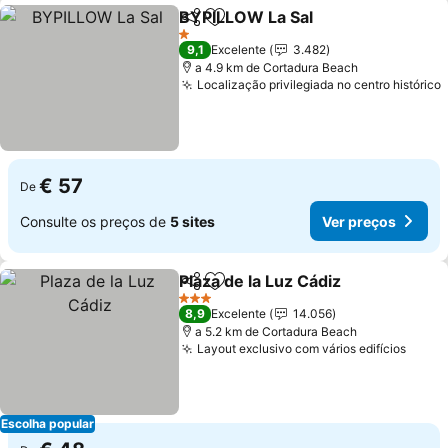
BYPILLOW La Sal
Partilhar
Adicionar aos favoritos
1 Estrelas
9,1
Excelente
3.482
a 4.9 km de Cortadura Beach
Localização privilegiada no centro histórico
€ 57
De
Consulte os preços de
5 sites
Ver preços
Plaza de la Luz Cádiz
Partilhar
Adicionar aos favoritos
3 Estrelas
8,9
Excelente
14.056
a 5.2 km de Cortadura Beach
Layout exclusivo com vários edifícios
Escolha popular