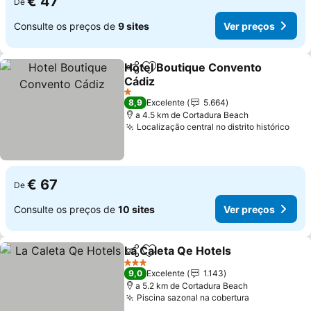
€ 47
De
Consulte os preços de
9 sites
Ver preços
Hotel Boutique Convento
Partilhar
Adicionar aos favoritos
Cádiz
1 Estrelas
8,9
Excelente
5.664
a 4.5 km de Cortadura Beach
Localização central no distrito histórico
€ 67
De
Consulte os preços de
10 sites
Ver preços
La Caleta Qe Hotels
Partilhar
Adicionar aos favoritos
3 Estrelas
9,0
Excelente
1.143
a 5.2 km de Cortadura Beach
Piscina sazonal na cobertura