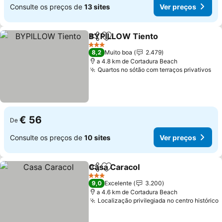
Consulte os preços de
13 sites
Ver preços
BYPILLOW Tiento
Partilhar
Adicionar aos favoritos
3 Estrelas
8,2
Muito boa
2.479
a 4.8 km de Cortadura Beach
Quartos no sótão com terraços privativos
€ 56
De
Consulte os preços de
10 sites
Ver preços
Casa Caracol
Partilhar
Adicionar aos favoritos
3 Estrelas
9,0
Excelente
3.200
a 4.6 km de Cortadura Beach
Localização privilegiada no centro histórico