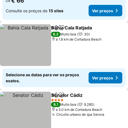
€ 66
De
Consulte os preços de
15 sites
Ver preços
Bahia Cala Ratjada
Partilhar
Adicionar aos favoritos
8,2
Muito boa
30
a 1.8 km de Cortadura Beach
Selecione as datas para ver os preços
Ver preços
exatos.
Senator Cádiz
Partilhar
Adicionar aos favoritos
4 Estrelas
8,1
Muito boa
9.280
a 5.0 km de Cortadura Beach
Circuito urbano de spa Senzia