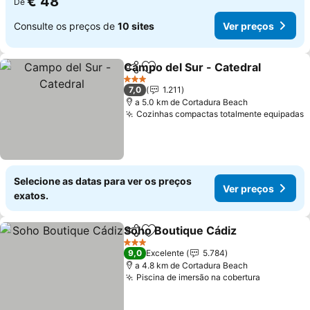
€ 48
De
Consulte os preços de
10 sites
Ver preços
Campo del Sur - Catedral
Partilhar
Adicionar aos favoritos
3 Estrelas
7,0
1.211
a 5.0 km de Cortadura Beach
Cozinhas compactas totalmente equipadas
Selecione as datas para ver os preços
Ver preços
exatos.
Soho Boutique Cádiz
Partilhar
Adicionar aos favoritos
3 Estrelas
9,0
Excelente
5.784
a 4.8 km de Cortadura Beach
Piscina de imersão na cobertura