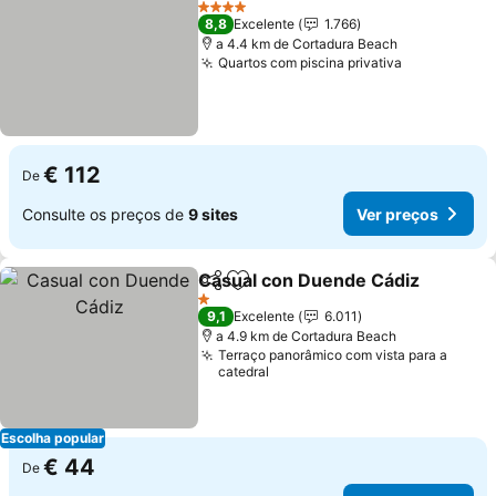
4 Estrelas
8,8
Excelente
1.766
a 4.4 km de Cortadura Beach
Quartos com piscina privativa
€ 112
De
Consulte os preços de
9 sites
Ver preços
Casual con Duende Cádiz
Partilhar
Adicionar aos favoritos
1 Estrelas
9,1
Excelente
6.011
a 4.9 km de Cortadura Beach
Terraço panorâmico com vista para a
catedral
Escolha popular
€ 44
De