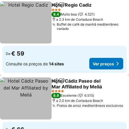
Hotel Regio Cadiz
Partilhar
Adicionar aos favoritos
3 Estrelas
8,4
Muito boa
4.521
a 2.3 km de Cortadura Beach
Buffet de café da manhã mediterrâneo
variado
€ 59
De
Consulte os preços de
14 sites
Ver preços
Hotel Cádiz Paseo del
Partilhar
Adicionar aos favoritos
Mar Affiliated by Meliá
4 Estrelas
8,8
Excelente
6.515
a 2.0 km de Cortadura Beach
Pratos de arroz mediterrâneos exclusivos