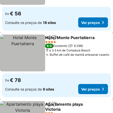
€ 56
De
Consulte os preços de
18 sites
Ver preços
Hotel Monte Puertatierra
Partilhar
Adicionar aos favoritos
4 Estrelas
9,0
Excelente
6.396
a 3.5 km de Cortadura Beach
Buffet de café da manhã artesanal caseiro
€ 78
De
Consulte os preços de
6 sites
Ver preços
Apartamento playa
Partilhar
Adicionar aos favoritos
Victoria