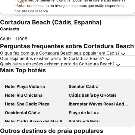
mudam frequentemente. Como tal, pode haver diferenças entre as
ofertas que consulta no trivago e os preços que estão disponíveis
nos sites de reserva.
Cortadura Beach (Cádis, Espanha)
Contacto
Cádiz
,
11008
,
Perguntas frequentes sobre Cortadura Beach
O que faz com que Cortadura Beach seja popular em Cádis?
Que alojamentos existem perto de Cortadura Beach?
Quais outras atrações existem perto de Cortadura Beach?
Mais Top hotéis
Hotel Playa Victoria
Senator Cádiz
Hotel Riu Chiclana
Cádiz Bahía by QHotels
Hotel Spa Cádiz Plaza
Iberostar Waves Royal Andalus
Occidental Cádiz
Playa de la Luz
Hotel Cádiz Paseo del Mar Affiliated by Meliá
Sol Sancti Petri
Outros destinos de praia populares
Hotel Puertobahia & Spa
Hotel Bahía Sur