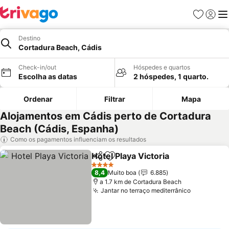
Favoritos
Iniciar
Me
Destino
Cortadura Beach, Cádis
Check-in/out
Hóspedes e quartos
Escolha as datas
2 hóspedes, 1 quarto.
Ordenar
Filtrar
Mapa
Alojamentos em Cádis perto de Cortadura
Beach (Cádis, Espanha)
Como os pagamentos influenciam os resultados
Hotel Playa Victoria
Partilhar
Adicionar aos favoritos
4 Estrelas
8,4
Muito boa
6.885
a 1.7 km de Cortadura Beach
Jantar no terraço mediterrânico