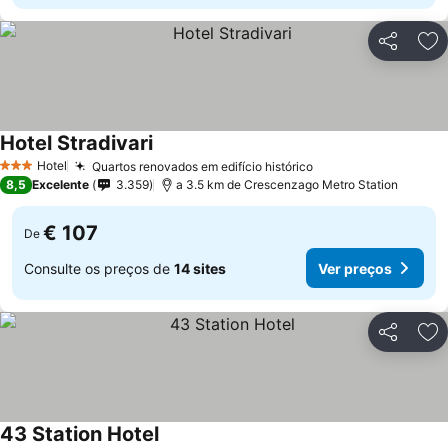
Partilhar
Ad
Hotel Stradivari
Hotel
Quartos renovados em edifício histórico
3 Estrelas
8,5
Excelente
3.359
a 3.5 km de Crescenzago Metro Station
€ 107
De
Consulte os preços de
14 sites
Ver preços
Partilhar
Ad
43 Station Hotel