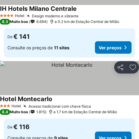
IH Hotels Milano Centrale
Hotel
Design moderno e vibrante
4 Estrelas
8,3
Muito boa
6.694
a 0.2 km de Estação Central de Milão
€ 141
De
Consulte os preços de
11 sites
Ver preços
Partilhar
Ad
Hotel Montecarlo
Hotel
Acesso tradicional com chave física
3 Estrelas
8,4
Muito boa
1.815
a 1.7 km de Estação Central de Milão
€ 116
De
Consulte os preços de
9 sites
Ver preços