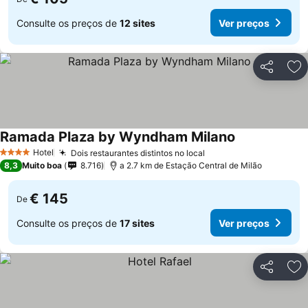
Consulte os preços de
12 sites
Ver preços
Partilhar
Ad
Ramada Plaza by Wyndham Milano
Hotel
Dois restaurantes distintos no local
4 Estrelas
8,3
Muito boa
8.716
a 2.7 km de Estação Central de Milão
€ 145
De
Consulte os preços de
17 sites
Ver preços
Partilhar
Ad