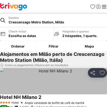
Favoritos
Iniciar
Me
Destino
Crescenzago Metro Station, Milão
Check-in/out
Hóspedes e quartos
Escolha as datas
2 hóspedes, 1 quarto.
Ordenar
Filtrar
Mapa
Alojamentos em Milão perto de Crescenzago
Metro Station (Milão, Itália)
Como os pagamentos influenciam os resultados
Partilhar
Ad
Hotel NH Milano 2
Hotel
Ampla variedade de buffet de café da manhã
4 Estrelas