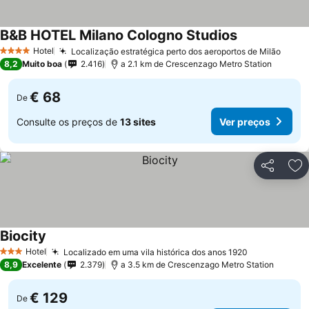
B&B HOTEL Milano Cologno Studios
Hotel
Localização estratégica perto dos aeroportos de Milão
4 Estrelas
8,2
Muito boa
2.416
a 2.1 km de Crescenzago Metro Station
€ 68
De
Consulte os preços de
13 sites
Ver preços
Partilhar
Ad
Biocity
Hotel
Localizado em uma vila histórica dos anos 1920
3 Estrelas
8,9
Excelente
2.379
a 3.5 km de Crescenzago Metro Station
€ 129
De