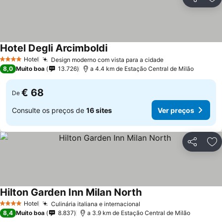
Partilhar
Ad
Hotel Degli Arcimboldi
Hotel
Design moderno com vista para a cidade
4 Estrelas
8,0
Muito boa
13.726
a 4.4 km de Estação Central de Milão
€ 68
De
Consulte os preços de
16 sites
Ver preços
Partilhar
Ad
Hilton Garden Inn Milan North
Hotel
Culinária italiana e internacional
4 Estrelas
8,4
Muito boa
8.837
a 3.9 km de Estação Central de Milão