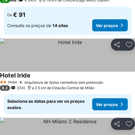
7,8
Boa
4.340
a 1.6 km de Crescenzago Metro Station
€ 91
De
Consulte os preços de
14 sites
Ver preços
Partilhar
Ad
Hotel Iride
Hotel
Arquitetura de tijolos vermelhos sem pretensão
2 Estrelas
6,2
234
a 2.5 km de Estação Central de Milão
Selecione as datas para ver os preços
Ver preços
exatos.
Partilhar
Ad