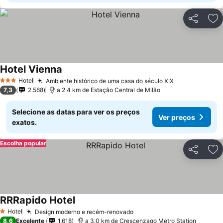
Partilhar
Ad
Hotel Vienna
Hotel
Ambiente histórico de uma casa do século XIX
3 Estrelas
7,3
2.568
a 2.4 km de Estação Central de Milão
Selecione as datas para ver os preços
Ver preços
exatos.
Escolha popular
Partilhar
Ad
RRRapido Hotel
Hotel
Design moderno e recém-renovado
1 Estrelas
8,6
Excelente
1.618
a 3.0 km de Crescenzago Metro Station