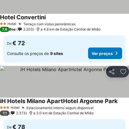
Hotel Convertini
Hotel
Terraço com vistas panorâmicas
2 Estrelas
7,6
Boa
2.203
a 4.6 km de Estação Central de Milão
€ 72
De
Consulte os preços de
9 sites
Ver preços
Partilhar
Ad
iH Hotels Milano ApartHotel Argonne Park
Hotel
Estacionamento interno seguro disponível
3 Estrelas
7,1
2.373
a 3.0 km de Estação Central de Milão
€ 78
De