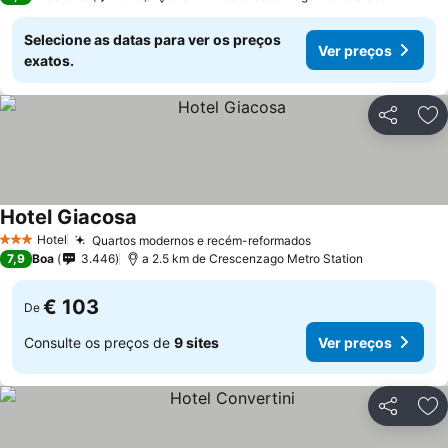
Selecione as datas para ver os preços
Ver preços
exatos.
Partilhar
Ad
Hotel Giacosa
Hotel
Quartos modernos e recém-reformados
3 Estrelas
7,9
Boa
3.446
a 2.5 km de Crescenzago Metro Station
€ 103
De
Consulte os preços de
9 sites
Ver preços
Partilhar
Ad