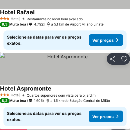
Hotel Rafael
Hotel
Restaurante no local bem avaliado
3 Estrelas
8,3
Muito boa
4.792
a 5.1 km de Airport Milano Linate
Selecione as datas para ver os preços
Ver preços
exatos.
Partilhar
Ad
Hotel Aspromonte
Hotel
Quartos superiores com vista para o jardim
3 Estrelas
8,2
Muito boa
1.606
a 1.5 km de Estação Central de Milão
Selecione as datas para ver os preços
Ver preços
exatos.