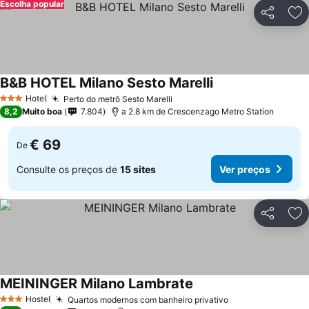
Escolha popular
Partilhar
Ad
B&B HOTEL Milano Sesto Marelli
Hotel
Perto do metrô Sesto Marelli
3 Estrelas
8,2
Muito boa
7.804
a 2.8 km de Crescenzago Metro Station
€ 69
De
Consulte os preços de
15 sites
Ver preços
Partilhar
Ad
MEININGER Milano Lambrate
Hostel
Quartos modernos com banheiro privativo
3 Estrelas