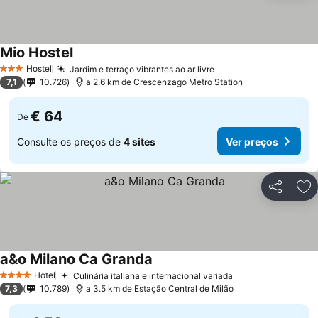
Mio Hostel
Hostel
Jardim e terraço vibrantes ao ar livre
3 Estrelas
7,1
10.726
a 2.6 km de Crescenzago Metro Station
€ 64
De
Consulte os preços de
4 sites
Ver preços
Partilhar
Ad
a&o Milano Ca Granda
Hotel
Culinária italiana e internacional variada
4 Estrelas
7,3
10.789
a 3.5 km de Estação Central de Milão