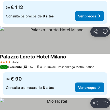
€ 112
De
Consulte os preços de
9 sites
Ver preços
Partilhar
Ad
Palazzo Loreto Hotel Milano
Hotel
4 Estrelas
9,0
Excelente
957
a 3.1 km de Crescenzago Metro Station
€ 90
De
Consulte os preços de
8 sites
Ver preços
Partilhar
Ad