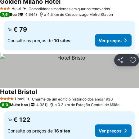
Golden Milano Hotel
Hotel
Comodidades modernas em quartos renovados
3 Estrelas
7,6
Boa
4.644
a 4.5 km de Crescenzago Metro Station
€ 79
De
Consulte os preços de
10 sites
Ver preços
Partilhar
Ad
Hotel Bristol
Hotel
Charme de um edifício histórico dos anos 1930
4 Estrelas
8,0
Muito boa
4.381
a 0.3 km de Estação Central de Milão
€ 122
De
Consulte os preços de
16 sites
Ver preços