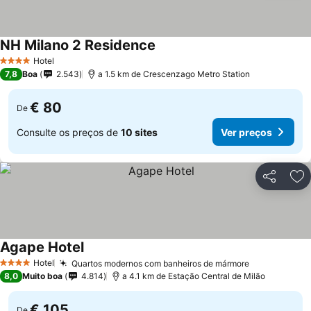
NH Milano 2 Residence
Hotel
4 Estrelas
7,8
Boa
2.543
a 1.5 km de Crescenzago Metro Station
€ 80
De
Consulte os preços de
10 sites
Ver preços
Partilhar
Ad
Agape Hotel
Hotel
Quartos modernos com banheiros de mármore
4 Estrelas
8,0
Muito boa
4.814
a 4.1 km de Estação Central de Milão
€ 105
De