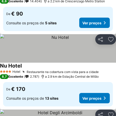
8,6
Excelente
14.404
a 2.2 km de Crescenzago Metro Station
€ 90
De
Consulte os preços de
5 sites
Ver preços
Partilhar
Ad
Nu Hotel
Hotel
Restaurante na cobertura com vista para a cidade
4 Estrelas
8,7
Excelente
2.787
a 2.9 km de Estação Central de Milão
€ 170
De
Consulte os preços de
13 sites
Ver preços