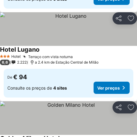
Partilhar
Ad
Hotel Lugano
Hotel
Terraço com vista noturna
3 Estrelas
6,6
2.222
a 2.4 km de Estação Central de Milão
€ 94
De
Consulte os preços de
4 sites
Ver preços
Partilhar
Ad