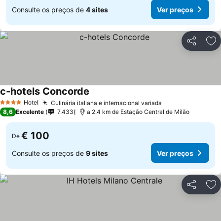
Consulte os preços de
4 sites
Ver preços
Partilhar
Ad
c-hotels Concorde
Hotel
Culinária italiana e internacional variada
4 Estrelas
8,6
Excelente
7.433
a 2.4 km de Estação Central de Milão
€ 100
De
Consulte os preços de
9 sites
Ver preços
Partilhar
Ad