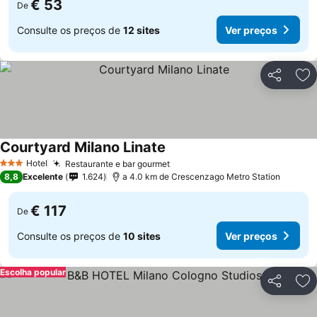
€ 53
De
Consulte os preços de
12 sites
Ver preços
Partilhar
Ad
Courtyard Milano Linate
Hotel
Restaurante e bar gourmet
3 Estrelas
8,8
Excelente
1.624
a 4.0 km de Crescenzago Metro Station
€ 117
De
Consulte os preços de
10 sites
Ver preços
Escolha popular
Partilhar
Ad