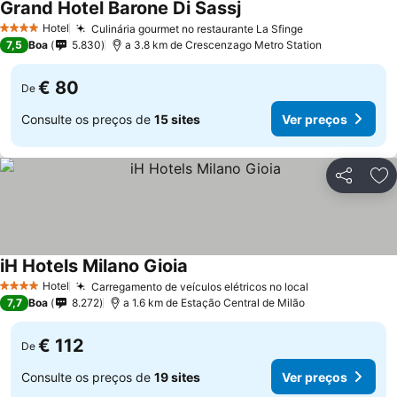
Grand Hotel Barone Di Sassj
Hotel
Culinária gourmet no restaurante La Sfinge
4 Estrelas
7,5
Boa
5.830
a 3.8 km de Crescenzago Metro Station
€ 80
De
Consulte os preços de
15 sites
Ver preços
Partilhar
Ad
iH Hotels Milano Gioia
Hotel
Carregamento de veículos elétricos no local
4 Estrelas
7,7
Boa
8.272
a 1.6 km de Estação Central de Milão
€ 112
De
Consulte os preços de
19 sites
Ver preços