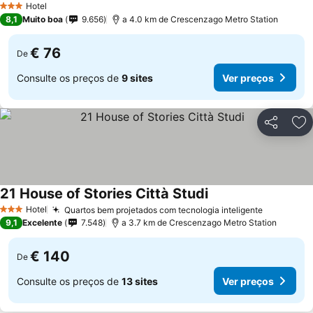
Hotel
3 Estrelas
8,1
Muito boa
9.656
a 4.0 km de Crescenzago Metro Station
€ 76
De
Consulte os preços de
9 sites
Ver preços
Partilhar
Ad
21 House of Stories Città Studi
Hotel
Quartos bem projetados com tecnologia inteligente
3 Estrelas
9,1
Excelente
7.548
a 3.7 km de Crescenzago Metro Station
€ 140
De
Consulte os preços de
13 sites
Ver preços