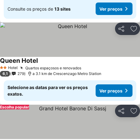
Consulte os preços de
13 sites
Ver preços
Partilhar
Ad
Queen Hotel
Hotel
Quartos espaçosos e renovados
2 Estrelas
6,1
279
a 3.1 km de Crescenzago Metro Station
Selecione as datas para ver os preços
Ver preços
exatos.
Escolha popular
Partilhar
Ad