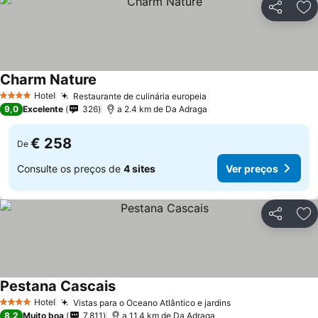
Partilhar
Ad
Charm Nature
Hotel
Restaurante de culinária europeia
4 Estrelas
9,0
Excelente
326
a 2.4 km de Da Adraga
€ 258
De
Consulte os preços de
4 sites
Ver preços
Partilhar
Ad
Pestana Cascais
Hotel
Vistas para o Oceano Atlântico e jardins
4 Estrelas
8,2
Muito boa
7.811
a 11.4 km de Da Adraga