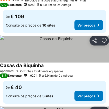
Hotel
Refúgios artísticos e aconchegantes em vilas
4 Estrelas
9,0
Excelente
608
a 8.0 km de Da Adraga
€ 109
De
Consulte os preços de
10 sites
Ver preços
Partilhar
Ad
Casas da Biquinha
Aparthotel
Cozinhas totalmente equipadas
8,7
Excelente
1.920
a 6.9 km de Da Adraga
€ 40
De
Consulte os preços de
3 sites
Ver preços