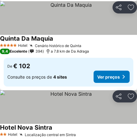
Partilhar
Ad
Quinta Da Maquia
Hotel
Cenário histórico de Quinta
5 Estrelas
9,4
Excelente
394
a 7.8 km de Da Adraga
€ 102
De
Consulte os preços de
4 sites
Ver preços
Partilhar
Ad
Hotel Nova Sintra
Hotel
Localização central em Sintra
2 Estrelas