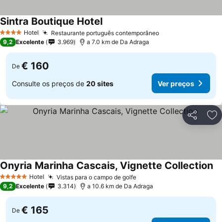
Sintra Boutique Hotel
Hotel
Restaurante português contemporâneo
4 Estrelas
9,2
Excelente
3.969
a 7.0 km de Da Adraga
€ 160
De
Consulte os preços de
20 sites
Ver preços
Partilhar
Ad
Onyria Marinha Cascais, Vignette Collection
Hotel
Vistas para o campo de golfe
5 Estrelas
9,2
Excelente
3.314
a 10.6 km de Da Adraga
€ 165
De