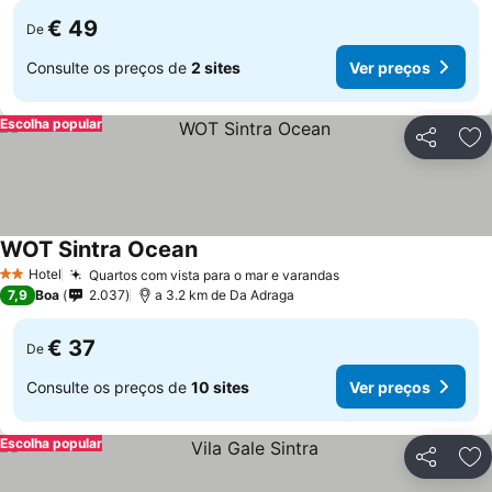
€ 49
De
Consulte os preços de
2 sites
Ver preços
Escolha popular
Partilhar
Ad
WOT Sintra Ocean
Hotel
Quartos com vista para o mar e varandas
2 Estrelas
7,9
Boa
2.037
a 3.2 km de Da Adraga
€ 37
De
Consulte os preços de
10 sites
Ver preços
Escolha popular
Partilhar
Ad