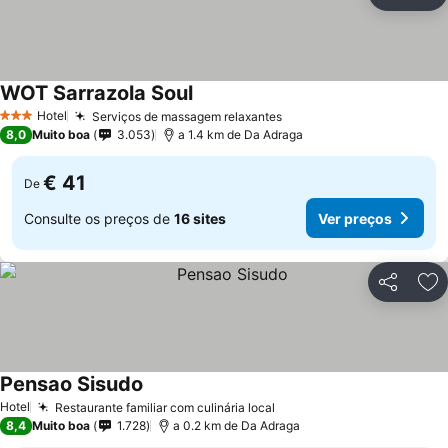
Partilhar
Ad
WOT Sarrazola Soul
Hotel
Serviços de massagem relaxantes
3 Estrelas
8,0
Muito boa
3.053
a 1.4 km de Da Adraga
€ 41
De
Consulte os preços de
16 sites
Ver preços
Partilhar
Ad
Pensao Sisudo
Hotel
Restaurante familiar com culinária local
8,4
Muito boa
1.728
a 0.2 km de Da Adraga