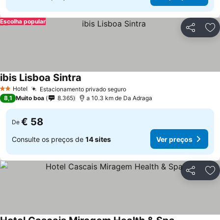
Escolha popular
Partilhar
Ad
ibis Lisboa Sintra
Hotel
Estacionamento privado seguro
2 Estrelas
8,1
Muito boa
8.365
a 10.3 km de Da Adraga
€ 58
De
Consulte os preços de
14 sites
Ver preços
Partilhar
Ad