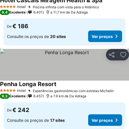
Hotel Cascais Miragem Health & Spa
Hotel
Piscina infinita com vista para o Atlântico
5 Estrelas
9,4
Excelente
6.401
a 11.7 km de Da Adraga
€ 186
De
Consulte os preços de
20 sites
Ver preços
Partilhar
Ad
Penha Longa Resort
Hotel
Experiências gastronômicas com estrelas Michelin
5 Estrelas
9,3
Excelente
6.457
a 7.6 km de Da Adraga
€ 242
De
Consulte os preços de
17 sites
Ver preços