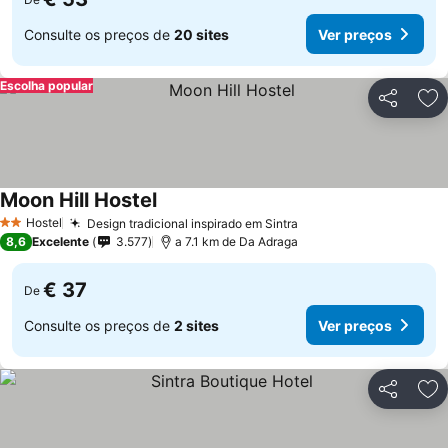
Consulte os preços de
20 sites
Ver preços
Escolha popular
Partilhar
Ad
Moon Hill Hostel
Hostel
Design tradicional inspirado em Sintra
2 Estrelas
8,6
Excelente
3.577
a 7.1 km de Da Adraga
€ 37
De
Consulte os preços de
2 sites
Ver preços
Partilhar
Ad