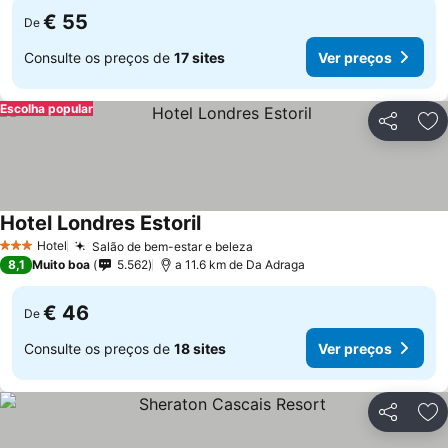
€ 55
De
Consulte os preços de
17 sites
Ver preços
Escolha popular
Partilhar
Ad
Hotel Londres Estoril
Hotel
Salão de bem-estar e beleza
3 Estrelas
8,1
Muito boa
5.562
a 11.6 km de Da Adraga
€ 46
De
Consulte os preços de
18 sites
Ver preços
Partilhar
Ad