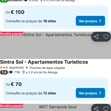
8,9
Excelente
8.339
a 2.3 km de Da Adraga
€ 150
De
Consulte os preços de
18 sites
Ver preços
Escolha popular
Partilhar
Ad
Sintra Sol - Apartamentos Turisticos
Aparthotel
Piscinas de água salgada
3 Estrelas
7,4
778
a 3.0 km de Da Adraga
€ 70
De
Consulte os preços de
12 sites
Ver preços
Escolha popular