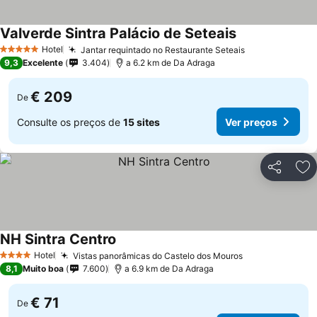
Valverde Sintra Palácio de Seteais
Hotel
Jantar requintado no Restaurante Seteais
5 Estrelas
9,3
Excelente
3.404
a 6.2 km de Da Adraga
€ 209
De
Consulte os preços de
15 sites
Ver preços
Partilhar
Ad
NH Sintra Centro
Hotel
Vistas panorâmicas do Castelo dos Mouros
4 Estrelas
8,1
Muito boa
7.600
a 6.9 km de Da Adraga
€ 71
De