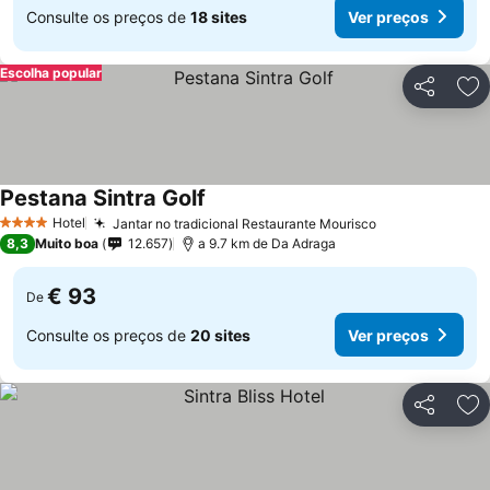
Consulte os preços de
18 sites
Ver preços
Escolha popular
Partilhar
Ad
Pestana Sintra Golf
Hotel
Jantar no tradicional Restaurante Mourisco
4 Estrelas
8,3
Muito boa
12.657
a 9.7 km de Da Adraga
€ 93
De
Consulte os preços de
20 sites
Ver preços
Partilhar
Ad