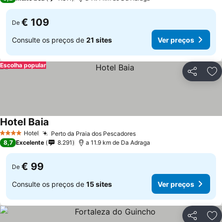
€ 109
De
Consulte os preços de
21 sites
Ver preços
Escolha popular
Partilhar
Ad
Hotel Baia
Hotel
Perto da Praia dos Pescadores
4 Estrelas
8,7
Excelente
8.291
a 11.9 km de Da Adraga
€ 99
De
Consulte os preços de
15 sites
Ver preços
Partilhar
Ad