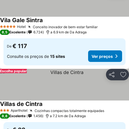
Vila Gale Sintra
Hotel
Conceito inovador de bem-estar familiar
5 Estrelas
8,5
Excelente
6.724
a 6.9 km de Da Adraga
€ 117
De
Consulte os preços de
15 sites
Ver preços
Escolha popular
Partilhar
Ad
Villas de Cintra
Aparthotel
Cozinhas compactas totalmente equipadas
3 Estrelas
8,8
Excelente
1.456
a 7.2 km de Da Adraga