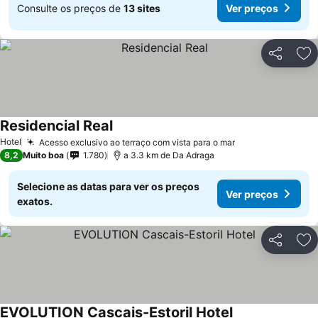
Consulte os preços de
13 sites
Ver preços
Partilhar
Ad
Residencial Real
Hotel
Acesso exclusivo ao terraço com vista para o mar
8,2
Muito boa
1.780
a 3.3 km de Da Adraga
Selecione as datas para ver os preços
Ver preços
exatos.
Partilhar
Ad
EVOLUTION Cascais-Estoril Hotel