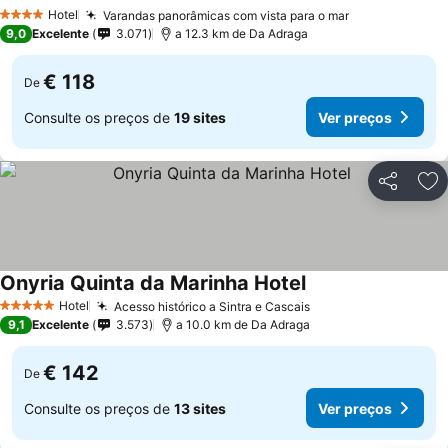
Hotel
Varandas panorâmicas com vista para o mar
4 Estrelas
9,0
Excelente
3.071
a 12.3 km de Da Adraga
€ 118
De
Consulte os preços de
19 sites
Ver preços
Partilhar
Ad
Onyria Quinta da Marinha Hotel
Hotel
Acesso histórico a Sintra e Cascais
5 Estrelas
9,1
Excelente
3.573
a 10.0 km de Da Adraga
€ 142
De
Consulte os preços de
13 sites
Ver preços