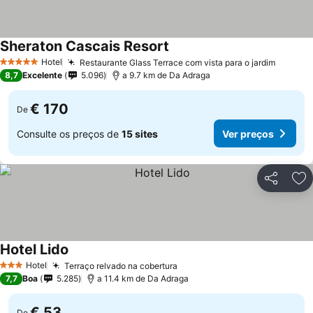
Sheraton Cascais Resort
Hotel
Restaurante Glass Terrace com vista para o jardim
5 Estrelas
8,7
Excelente
5.096
a 9.7 km de Da Adraga
€ 170
De
Consulte os preços de
15 sites
Ver preços
Partilhar
Ad
Hotel Lido
Hotel
Terraço relvado na cobertura
3 Estrelas
7,7
Boa
5.285
a 11.4 km de Da Adraga
€ 53
De