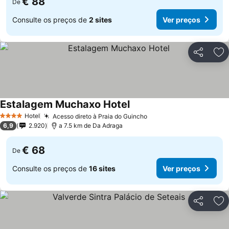
€ 88
De
Consulte os preços de
2 sites
Ver preços
Partilhar
Ad
Estalagem Muchaxo Hotel
Hotel
Acesso direto à Praia do Guincho
4 Estrelas
6,9
2.920
a 7.5 km de Da Adraga
€ 68
De
Consulte os preços de
16 sites
Ver preços
Partilhar
Ad