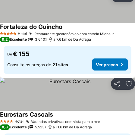
Fortaleza do Guincho
Hotel
Restaurante gastronômico com estrela Michelin
5 Estrelas
9,2
Excelente
3.640
a 7.6 km de Da Adraga
€ 155
De
Consulte os preços de
21 sites
Ver preços
Partilhar
Ad
Eurostars Cascais
Hotel
Varandas privativas com vista para o mar
4 Estrelas
8,8
Excelente
5.523
a 11.6 km de Da Adraga