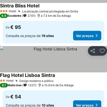
Sintra Bliss Hotel
Hotel
Localização central privilegiada em Sintra
3 Estrelas
8,8
Excelente
2.151
a 7.3 km de Da Adraga
€ 95
De
Consulte os preços de
19 sites
Ver preços
Partilhar
Ad
Flag Hotel Lisboa Sintra
Hotel
Design moderno e prático
2 Estrelas
8,1
Muito boa
1.037
a 10.9 km de Da Adraga
€ 54
De
Consulte os preços de
10 sites
Ver preços