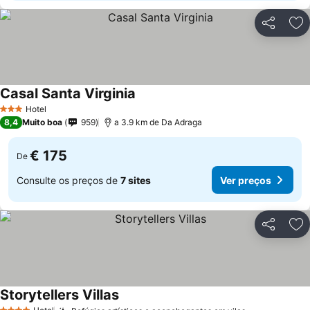
Partilhar
Ad
Casal Santa Virginia
Hotel
3 Estrelas
8,4
Muito boa
959
a 3.9 km de Da Adraga
€ 175
De
Consulte os preços de
7 sites
Ver preços
Partilhar
Ad
Storytellers Villas