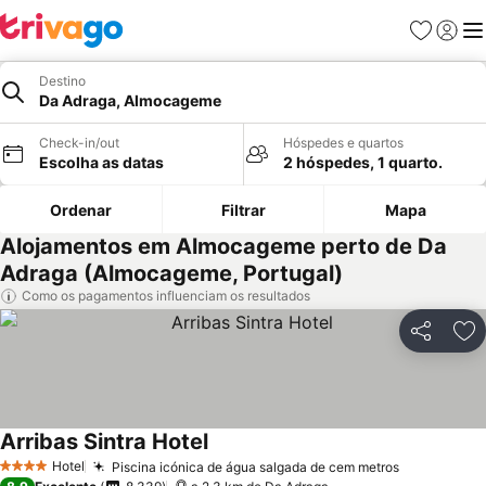
Favoritos
Iniciar
Me
Destino
Da Adraga, Almocageme
Check-in/out
Hóspedes e quartos
Escolha as datas
2 hóspedes, 1 quarto.
Ordenar
Filtrar
Mapa
Alojamentos em Almocageme perto de Da
Adraga (Almocageme, Portugal)
Como os pagamentos influenciam os resultados
Partilhar
Ad
Arribas Sintra Hotel
Hotel
Piscina icónica de água salgada de cem metros
4 Estrelas