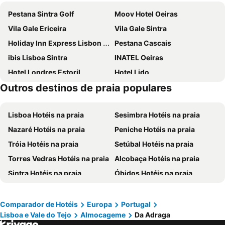
Pestana Sintra Golf
Moov Hotel Oeiras
Vila Gale Ericeira
Vila Gale Sintra
Holiday Inn Express Lisbon - Oeiras By Ihg
Pestana Cascais
ibis Lisboa Sintra
INATEL Oeiras
Hotel Londres Estoril
Hotel Lido
Outros destinos de praia populares
Hotel Alvorada
Flag Hotel Lisboa Oeiras
Flag Hotel Lisboa Sintra
Eurostars Cascais
Lisboa Hotéis na praia
Sesimbra Hotéis na praia
B&B HOTEL Lisboa Oeiras
Hotel Riviera Carcavelos
Nazaré Hotéis na praia
Peniche Hotéis na praia
Hotel Real Oeiras
Arribas Sintra Hotel
Tróia Hotéis na praia
Setúbal Hotéis na praia
Hotel Baia
Carcavelos Beach Hotel
Torres Vedras Hotéis na praia
Alcobaça Hotéis na praia
Lagoas Park Hotel
EVOLUTION Cascais-Estoril Hotel
Sintra Hotéis na praia
Óbidos Hotéis na praia
WOT Ericeira
Vila Gale Cascais
Cascais Hotéis na praia
Santarém Hotéis na praia
Magic Quiver Surf Lodge
HILLTOP OASIS - Lisboa Oeiras
Oeiras Hotéis na praia
Caldas da Rainha Hotéis na praia
Hotel Cascais Miragem Health & Spa
Vila Galé Estoril
Comparador de Hotéis
Europa
Portugal
Lisboa e Vale do Tejo
Almocageme
Da Adraga
Costa da Caparica Hotéis na praia
Ericeira Hotéis na praia
NH Sintra Centro
Estalagem Muchaxo Hotel