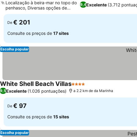
Localização à beira-mar no topo do
Excelente
(3.712 pontua
9,4
penhasco, Diversas opções de
piscinas
€ 201
De
Consulte os preços de
17 sites
Escolha popular
White Shell Beach Villas
4 Estrelas
Excelente
(1.026 pontuações)
9,5
a 2.2 km de da Marinha
€ 97
De
Consulte os preços de
15 sites
Escolha popular