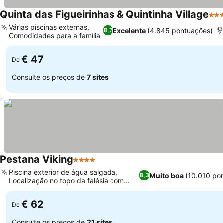
Quinta das Figueirinhas & Quintinha Village
3 Es
Várias piscinas externas,
Excelente
(4.845 pontuações)
8,7
Comodidades para a família
€ 47
De
Consulte os preços de
7 sites
Pestana Viking
4 Estrelas
Piscina exterior de água salgada,
Muito boa
(10.010 po
8,3
Localização no topo da falésia com
vista para o mar
€ 62
De
Consulte os preços de
21 sites