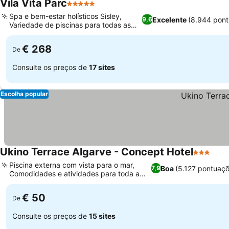
Vila Vita Parc
5 Estrelas
Spa e bem-estar holísticos Sisley,
Excelente
(8.944 pont
9,6
Variedade de piscinas para todas as
preferências
€ 268
De
Consulte os preços de
17 sites
Escolha popular
Ukino Terrace Algarve - Concept Hotel
3 Estrela
Piscina externa com vista para o mar,
Boa
(5.127 pontuaç
7,9
Comodidades e atividades para toda a
família
€ 50
De
Consulte os preços de
15 sites