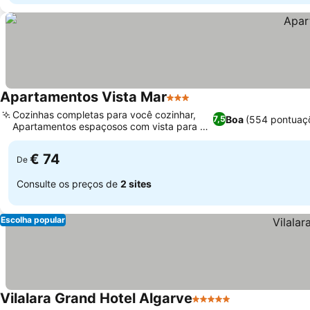
Apartamentos Vista Mar
3 Estrelas
Cozinhas completas para você cozinhar,
Boa
(554 pontuaç
7,5
Apartamentos espaçosos com vista para o
mar
€ 74
De
Consulte os preços de
2 sites
Escolha popular
Vilalara Grand Hotel Algarve
5 Estrelas