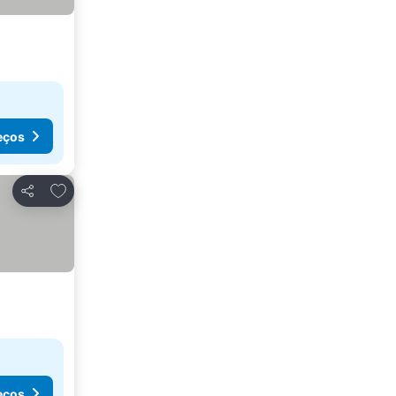
eços
Adicionar aos favoritos
Partilhar
eços