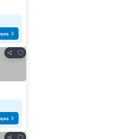
eços
Adicionar aos favoritos
Partilhar
eços
Adicionar aos favoritos