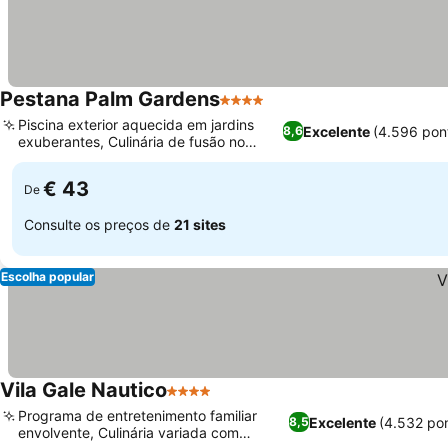
Pestana Palm Gardens
4 Estrelas
Piscina exterior aquecida em jardins
Excelente
(4.596 pon
8,6
exuberantes, Culinária de fusão no
Pimenta Preta
€ 43
De
Consulte os preços de
21 sites
Escolha popular
Vila Gale Nautico
4 Estrelas
Programa de entretenimento familiar
Excelente
(4.532 po
8,5
envolvente, Culinária variada com