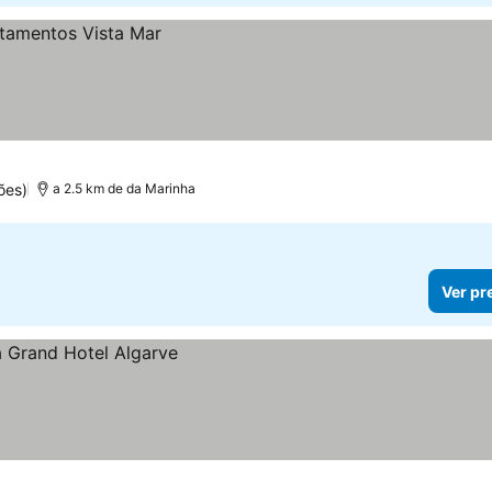
ões)
a 2.5 km de da Marinha
Ver pr