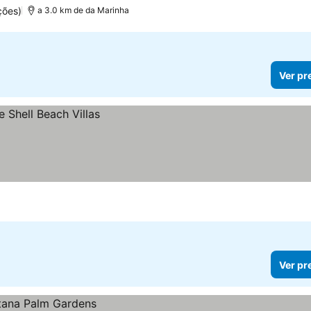
ções)
a 3.0 km de da Marinha
Ver pr
Ver pr