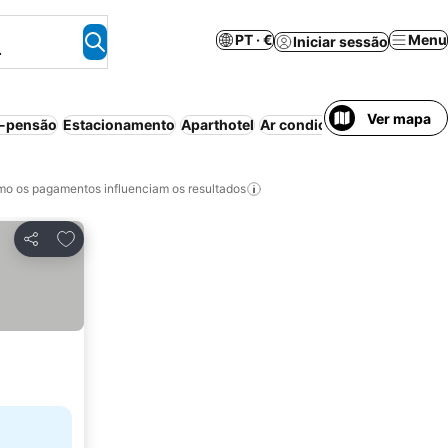
PT · €
Menu
Iniciar sessão
.
Ver mapa
-pensão
Estacionamento
Aparthotel
Ar condicionado
Resort
Ca
o os pagamentos influenciam os resultados
Adicionar aos favoritos
Partilhar