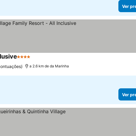
Ver pr
lusive
4 Estrelas
pontuações)
a 2.6 km de da Marinha
Ver pr