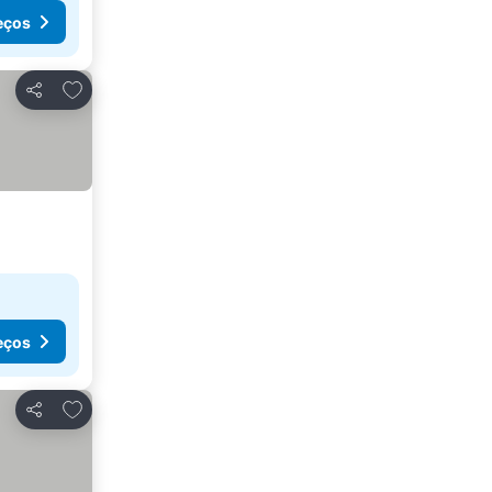
eços
Adicionar aos favoritos
Partilhar
eços
Adicionar aos favoritos
Partilhar