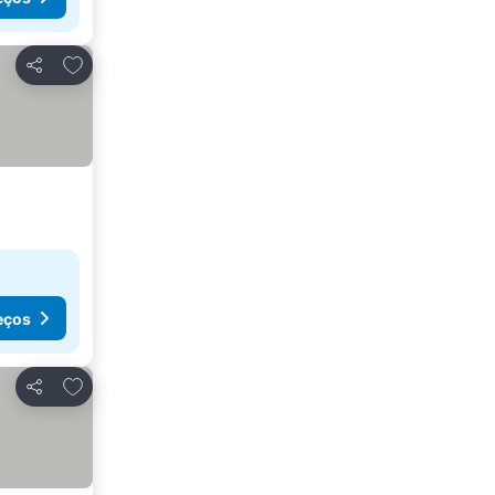
Adicionar aos favoritos
Partilhar
eços
Adicionar aos favoritos
Partilhar