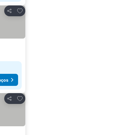
Adicionar aos favoritos
Partilhar
eços
Adicionar aos favoritos
Partilhar