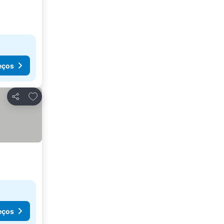
eços
Adicionar aos favoritos
Partilhar
eços