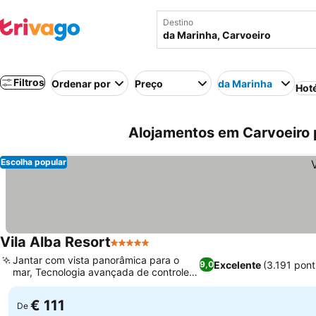
Destino
Filtros
Ordenar por
Preço
da Marinha
Hot
Alojamentos em Carvoeiro p
Escolha popular
Vila Alba Resort
5 Estrelas
Jantar com vista panorâmica para o
Excelente
(3.191 pon
9,0
mar, Tecnologia avançada de controle
de quarto
€ 111
De