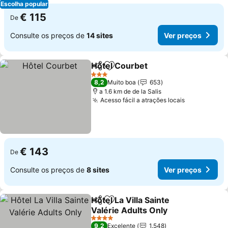
Escolha popular
€ 115
De
Consulte os preços de
14 sites
Ver preços
Hôtel Courbet
Partilhar
Adicionar aos favoritos
Ver preços
3 Estrelas
8,2
Muito boa
653
a 1.6 km de de la Salis
Acesso fácil a atrações locais
Ver preços
€ 143
De
Consulte os preços de
8 sites
Ver preços
Hôtel La Villa Sainte
Partilhar
Adicionar aos favoritos
Valérie Adults Only
Ver preços
4 Estrelas
9,2
Excelente
1.548