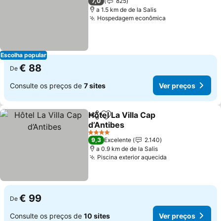
7,0
825
a 1.5 km de de la Salis
Hospedagem econômica
Ver preços
Escolha popular
€ 88
De
Consulte os preços de
7 sites
Ver preços
Hôtel La Villa Cap
Partilhar
Adicionar aos favoritos
d’Antibes
Ver preços
4 Estrelas
9,3
Excelente
2.140
a 0.9 km de de la Salis
Piscina exterior aquecida
Ver preços
€ 99
De
Consulte os preços de
10 sites
Ver preços