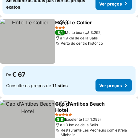
Selecione as datas para ver os preços
Ver preços
exatos.
Hôtel Le Collier
Partilhar
Adicionar aos favoritos
Ver preços
3 Estrelas
8,1
Muito boa
3.292
a 1.9 km de de la Salis
Perto do centro histórico
Ver preços
€ 67
De
Consulte os preços de
11 sites
Ver preços
Cap d'Antibes Beach
Partilhar
Adicionar aos favoritos
Hotel
Ver preços
5 Estrelas
8,8
Excelente
1.095
a 1.3 km de de la Salis
Restaurante Les Pêcheurs com estrela
Michelin