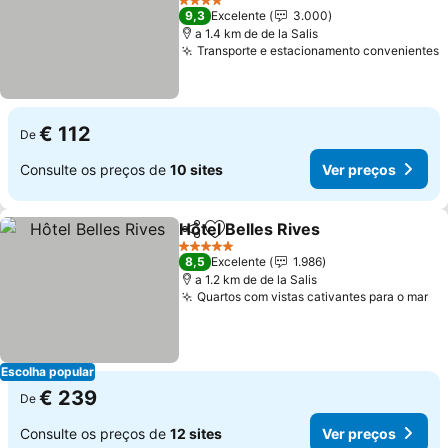
Ver preços
4 Estrelas
9,3
Excelente
3.000
a 1.4 km de de la Salis
Transporte e estacionamento convenientes
V
€ 112
De
Consulte os preços de
10 sites
Ver preços
Hôtel Belles Rives
Partilhar
Adicionar aos favoritos
Ver pre
5 Estrelas
8,5
Excelente
1.986
a 1.2 km de de la Salis
Quartos com vistas cativantes para o mar
Ve
Escolha popular
€ 239
De
Consulte os preços de
12 sites
Ver preços