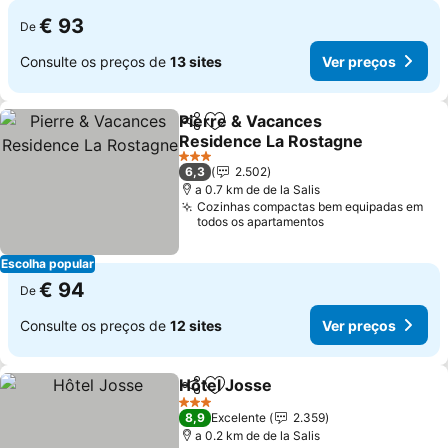
€ 93
De
Consulte os preços de
13 sites
Ver preços
Pierre & Vacances
Partilhar
Adicionar aos favoritos
Residence La Rostagne
Ver preços
3 Estrelas
6,3
2.502
a 0.7 km de de la Salis
Cozinhas compactas bem equipadas em
todos os apartamentos
Escolha popular
€ 94
De
Consulte os preços de
12 sites
Ver preços
Hôtel Josse
Partilhar
Adicionar aos favoritos
Ver preços
3 Estrelas
8,9
Excelente
2.359
a 0.2 km de de la Salis