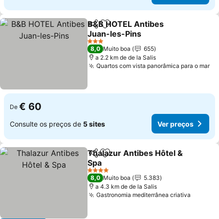
B&B HOTEL Antibes
Partilhar
Adicionar aos favoritos
Juan-les-Pins
Ver preços
3 Estrelas
8,0
Muito boa
655
a 2.2 km de de la Salis
Quartos com vista panorâmica para o mar
Ve
€ 60
De
Consulte os preços de
5 sites
Ver preços
Thalazur Antibes Hôtel &
Partilhar
Adicionar aos favoritos
Spa
Ver preços
4 Estrelas
8,0
Muito boa
5.383
a 4.3 km de de la Salis
Gastronomia mediterrânea criativa
Ver pre