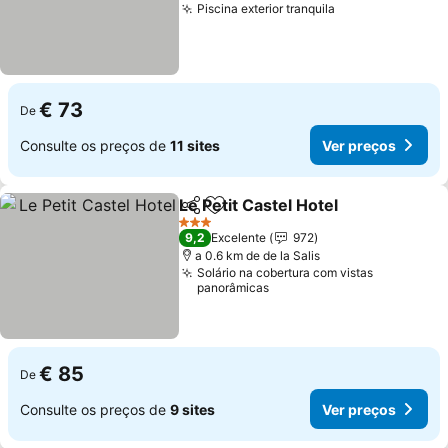
Piscina exterior tranquila
Ver preços
€ 73
De
Consulte os preços de
11 sites
Ver preços
Le Petit Castel Hotel
Partilhar
Adicionar aos favoritos
Ver p
3 Estrelas
9,2
Excelente
972
a 0.6 km de de la Salis
Solário na cobertura com vistas
panorâmicas
€ 85
De
Consulte os preços de
9 sites
Ver preços