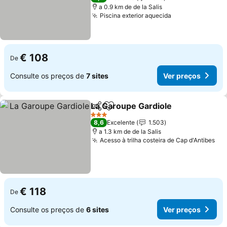
a 0.9 km de de la Salis
Piscina exterior aquecida
Ver preços
€ 108
De
Consulte os preços de
7 sites
Ver preços
La Garoupe Gardiole
Partilhar
Adicionar aos favoritos
Ver p
3 Estrelas
8,6
Excelente
1.503
a 1.3 km de de la Salis
Acesso à trilha costeira de Cap d'Antibes
Ver
€ 118
De
Consulte os preços de
6 sites
Ver preços