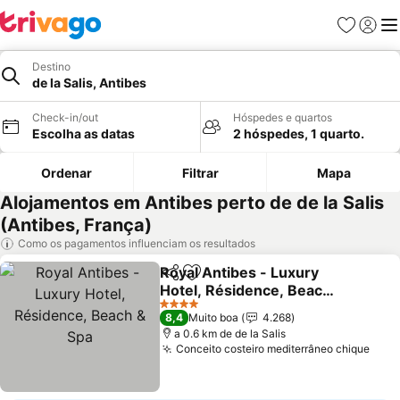
Favoritos
Iniciar
Me
Destino
de la Salis, Antibes
Check-in/out
Hóspedes e quartos
Escolha as datas
2 hóspedes, 1 quarto.
Ordenar
Filtrar
Mapa
Alojamentos em Antibes perto de de la Salis
(Antibes, França)
Como os pagamentos influenciam os resultados
Royal Antibes - Luxury
Partilhar
Adicionar aos favoritos
Hotel, Résidence, Beach
& Spa
Ver preços
4 Estrelas
8,4
Muito boa
4.268
a 0.6 km de de la Salis
Conceito costeiro mediterrâneo chique
Ver 