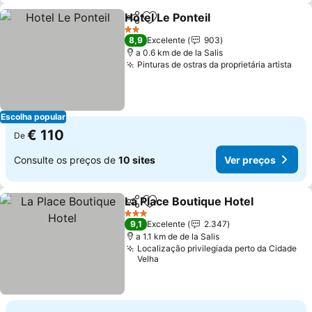
Hotel Le Ponteil
Partilhar
Adicionar aos favoritos
Ver preços
2 Estrelas
8,9
Excelente
903
a 0.6 km de de la Salis
Pinturas de ostras da proprietária artista
Ver
Escolha popular
€ 110
De
Consulte os preços de
10 sites
Ver preços
La Place Boutique Hotel
Partilhar
Adicionar aos favoritos
Ve
3 Estrelas
9,1
Excelente
2.347
a 1.1 km de de la Salis
Localização privilegiada perto da Cidade
Velha