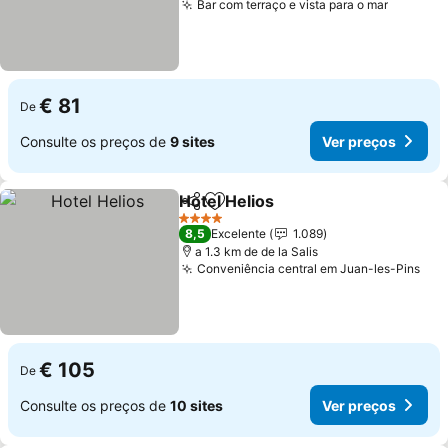
Bar com terraço e vista para o mar
Ver pre
€ 81
De
Consulte os preços de
9 sites
Ver preços
Hotel Helios
Partilhar
Adicionar aos favoritos
Ver preços
4 Estrelas
8,5
Excelente
1.089
a 1.3 km de de la Salis
Conveniência central em Juan-les-Pins
Ver
€ 105
De
Consulte os preços de
10 sites
Ver preços