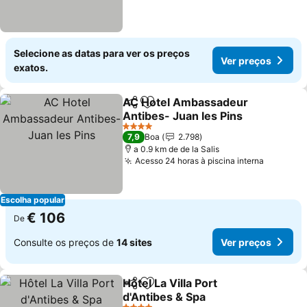
Selecione as datas para ver os preços
Ver preços
exatos.
AC Hotel Ambassadeur
Partilhar
Adicionar aos favoritos
Antibes- Juan les Pins
Ver preços
4 Estrelas
7,9
Boa
2.798
a 0.9 km de de la Salis
Acesso 24 horas à piscina interna
Ver pre
Escolha popular
€ 106
De
Consulte os preços de
14 sites
Ver preços
Hôtel La Villa Port
Partilhar
Adicionar aos favoritos
d'Antibes & Spa