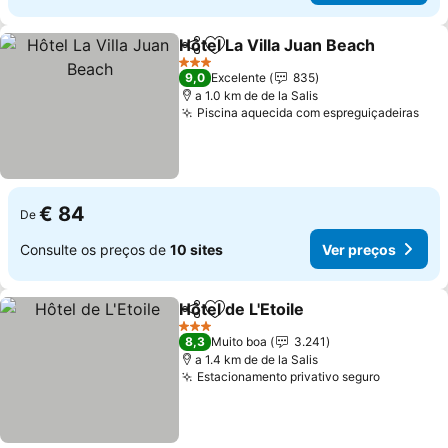
Hôtel La Villa Juan Beach
Partilhar
Adicionar aos favoritos
V
3 Estrelas
9,0
Excelente
835
a 1.0 km de de la Salis
Piscina aquecida com espreguiçadeiras
Ver
€ 84
De
Consulte os preços de
10 sites
Ver preços
Hôtel de L'Etoile
Partilhar
Adicionar aos favoritos
Ver preço
3 Estrelas
8,3
Muito boa
3.241
a 1.4 km de de la Salis
Estacionamento privativo seguro
Ver preç