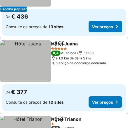
Escolha popular
€ 436
De
Consulte os preços de
13 sites
Ver preços
Hôtel Juana
Partilhar
Adicionar aos favoritos
Ver preços
5 Estrelas
8,4
Muito boa
1.693
a 1.0 km de de la Salis
Serviço de concierge dedicado
Ver preço
€ 377
De
Consulte os preços de
10 sites
Ver preços
Hôtel Trianon
Partilhar
Adicionar aos favoritos
Ver preços
1 Estrelas