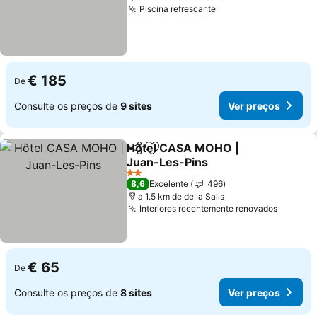
Piscina refrescante
Ver preços
€ 185
De
Consulte os preços de
9 sites
Ver preços
Hôtel CASA MOHO |
Partilhar
Adicionar aos favoritos
Juan-Les-Pins
Ver preços
2 Estrelas
8,6
Excelente
496
a 1.5 km de de la Salis
Interiores recentemente renovados
Ver pr
€ 65
De
Consulte os preços de
8 sites
Ver preços