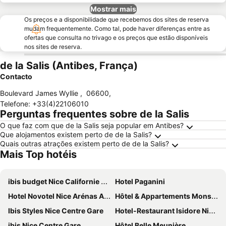
Mostrar mais
Os preços e a disponibilidade que recebemos dos sites de reserva
mudam frequentemente. Como tal, pode haver diferenças entre as
ofertas que consulta no trivago e os preços que estão disponíveis
nos sites de reserva.
de la Salis (Antibes, França)
Contacto
Boulevard James Wyllie
,
06600
,
Telefone
:
+33(4)22106010
Perguntas frequentes sobre de la Salis
O que faz com que de la Salis seja popular em Antibes?
Que alojamentos existem perto de de la Salis?
Quais outras atrações existem perto de de la Salis?
Mais Top hotéis
ibis budget Nice Californie Lenval
Hotel Paganini
Hotel Novotel Nice Arénas Aéroport
Hôtel & Appartements Monsigny
Ibis Styles Nice Centre Gare
Hotel-Restaurant Isidore Nice Ouest
ibis Nice Centre Gare
Hôtel Belle Meunière