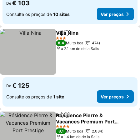
€ 103
De
Consulte os preços de
10 sites
Ver preços
Villa Nina
Partilhar
Adicionar aos favoritos
Ver preços
3 Estrelas
8,4
Muito boa
474
a 2.1 km de de la Salis
€ 125
De
Consulte os preços de
1 site
Ver preços
Résidence Pierre &
Partilhar
Adicionar aos favoritos
Vacances Premium Port
Prestige
Ver preços
4 Estrelas
8,1
Muito boa
2.084
a 1.4 km de de la Salis