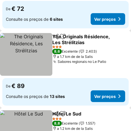
€ 72
De
Consulte os preços de
6 sites
Ver preços
The Originals Résidence,
Partilhar
Adicionar aos favoritos
Les Strélitzias
Ver preços
3 Estrelas
8,6
Excelente
2.403
a 1.7 km de de la Salis
Sabores regionais no Le Patio
Ver preços
€ 89
De
Consulte os preços de
13 sites
Ver preços
Hôtel Le Sud
Partilhar
Adicionar aos favoritos
Ver preços
3 Estrelas
8,8
Excelente
1.557
a 1.2 km de de la Salis