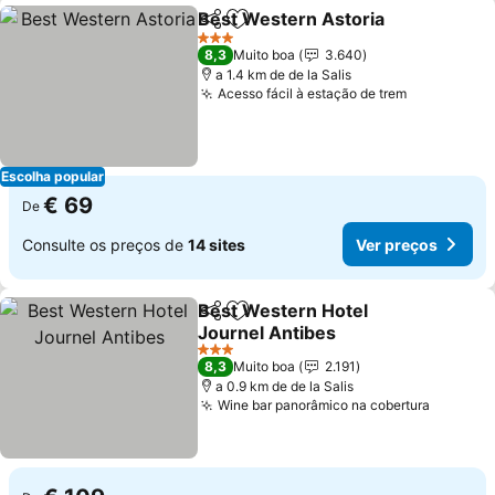
Best Western Astoria
Partilhar
Adicionar aos favoritos
Ver 
3 Estrelas
8,3
Muito boa
3.640
a 1.4 km de de la Salis
Acesso fácil à estação de trem
Ver preço
Escolha popular
€ 69
De
Consulte os preços de
14 sites
Ver preços
Best Western Hotel
Partilhar
Adicionar aos favoritos
Journel Antibes
Ver preços
3 Estrelas
8,3
Muito boa
2.191
a 0.9 km de de la Salis
Wine bar panorâmico na cobertura
Ver pre