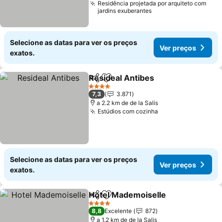
Residência projetada por arquiteto com
jardins exuberantes
Selecione as datas para ver os preços
Ver preços
exatos.
Resideal Antibes
Partilhar
Adicionar aos favoritos
Ver preço
4 Estrelas
7,3
3.871
a 2.2 km de de la Salis
Estúdios com cozinha
Ver preços
Selecione as datas para ver os preços
Ver preços
exatos.
Hotel Mademoiselle
Partilhar
Adicionar aos favoritos
Ver pr
4 Estrelas
8,8
Excelente
872
a 1.2 km de de la Salis