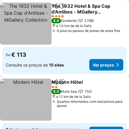
The 1932 Hotel & Spa Cap
Partilhar
Adicionar aos favoritos
d'Antibes - MGallery
Collection
Ver preços
4 Estrelas
8,8
Excelente
2.198
a 1.0 km de de la Salis
A poucos passos de praias de areia fina
Ver
€ 113
De
Consulte os preços de
15 sites
Ver preços
Modern Hôtel
Partilhar
Adicionar aos favoritos
Ver preços
2 Estrelas
8,0
Muito boa
752
a 1.1 km de de la Salis
Quartos reformados com mezaninos para
dormir