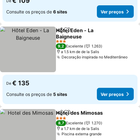
€ 109
De
Consulte os preços de
6 sites
Ver preços
Hôtel Eden - La
Partilhar
Adicionar aos favoritos
Baigneuse
Ver preços
3 Estrelas
9,2
Excelente
1.263
a 1.5 km de de la Salis
Decoração inspirada no Mediterrâneo
Ver 
€ 135
De
Consulte os preços de
5 sites
Ver preços
Hotel des Mimosas
Partilhar
Adicionar aos favoritos
Ver pr
3 Estrelas
8,7
Excelente
1.270
a 1.7 km de de la Salis
Piscina externa grande
Ver preços